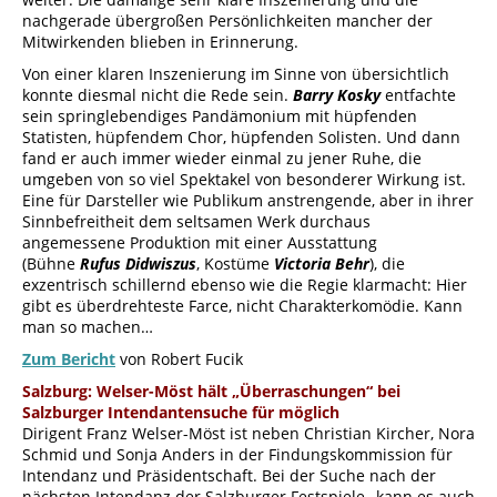
nachgerade übergroßen Persönlichkeiten mancher der
Mitwirkenden blieben in Erinnerung.
Von einer klaren Inszenierung im Sinne von übersichtlich
konnte diesmal nicht die Rede sein.
Barry Kosky
entfachte
sein springlebendiges Pandämonium mit hüpfenden
Statisten, hüpfendem Chor, hüpfenden Solisten. Und dann
fand er auch immer wieder einmal zu jener Ruhe, die
umgeben von so viel Spektakel von besonderer Wirkung ist.
Eine für Darsteller wie Publikum anstrengende, aber in ihrer
Sinnbefreitheit dem seltsamen Werk durchaus
angemessene Produktion mit einer Ausstattung
(Bühne
Rufus Didwiszus
, Kostüme
Victoria Behr
), die
exzentrisch schillernd ebenso wie die Regie klarmacht: Hier
gibt es überdrehteste Farce, nicht Charakterkomödie. Kann
man so machen…
Zum Bericht
von Robert Fucik
Salzburg: Welser-Möst hält „Überraschungen“ bei
Salzburger Intendantensuche für möglich
Dirigent Franz Welser-Möst ist neben Christian Kircher, Nora
Schmid und Sonja Anders in der Findungskommission für
Intendanz und Präsidentschaft. Bei der Suche nach der
nächsten Intendanz der Salzburger Festspiele „kann es auch