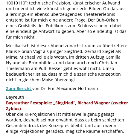
10010110”: technische Präzision, künstlerischer Aufwand
und unendlich viele künstlich generierte Bilder. Ob daraus
allerdings ein ebenso überzeugendes Theatererlebnis
entsteht, ist für mich eine andere Frage. Der Buh-Orkan
eines Großteils des Publikums zum Schluss scheint dabei
eine eindeutige Antwort zu geben. Aber so eindeutig ist das
für mich nicht.
Musikalisch ist dieser Abend zunächst kaum zu übertreffen:
Klaus Florian Vogt als junger Siegfried, Gerhard Siegel als
Mime, Michael Volle als Wotan, im dritten Aufzug Camilla
Nylund als Brünnhilde – und dann auch noch Christian
Thielemann am Pult. Besser geht es wohl nicht. Umso
bedauerlicher ist es, dass mich die szenische Konzeption
nicht in gleichem Maße überzeugt.
Zum Bericht
von Dr. Eric Alexander Hoffmann
Bayreuth
Bayreuther Festspiele: „Siegfried“, Richard Wagner (zweiter
Zyklus)
Über die KI-Projektionen ist mittlerweile genug gesagt
worden, deshalb sei nur erwähnt, dass es beim schlechten
Gesamteindruck des Konzeptes bleibt. Und auch wenn
einige Projektionen geradezu magische Räume erschaffen,