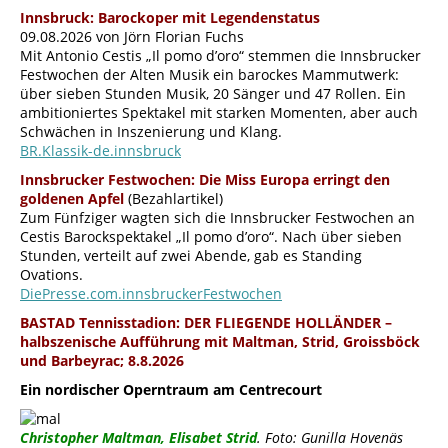
Innsbruck:
Barockoper mit Legendenstatus
09.08.2026 von Jörn Florian Fuchs
Mit Antonio Cestis „Il pomo d’oro“ stemmen die Innsbrucker
Festwochen der Alten Musik ein barockes Mammutwerk:
über sieben Stunden Musik, 20 Sänger und 47 Rollen. Ein
ambitioniertes Spektakel mit starken Momenten, aber auch
Schwächen in Inszenierung und Klang.
BR.Klassik-de.innsbruck
Innsbrucker Festwochen: Die Miss Europa erringt den
goldenen Apfel
(Bezahlartikel)
Zum Fünfziger wagten sich die Innsbrucker Festwochen an
Cestis Barockspektakel „Il pomo d’oro“. Nach über sieben
Stunden, verteilt auf zwei Abende, gab es Standing
Ovations.
DiePresse.com.innsbruckerFestwochen
BASTAD Tennisstadion: DER FLIEGENDE HOLLÄNDER –
halbszenische Aufführung mit Maltman, Strid, Groissböck
und Barbeyrac; 8.8.2026
Ein nordischer Operntraum am Centrecourt
Christopher Maltman, Elisabet Strid
. Foto: Gunilla Hovenäs