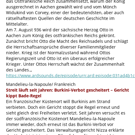
das Ostfränkische Reich zusammensetzt, warum der König
ausgerechnet in Aachen gewählt wird und vom Mönch
Widukind von Corvey, einer der bedeutendsten, aber auch
rätselhaftesten Quellen der deutschen Geschichte im
Mittelalter.
Am 7. August 936 wird der sächsische Herzog Otto in
Aachen zum König des ostfränkischen Reichs gekrönt.
Zunächst bricht Otto die Macht des Reichsadels und schlägt
die Herrschaftsansprüche diverser Familienmitglieder
nieder. Krieg ist der Normalzustand während Ottos
Regierungszeit und Otto ist ein überaus erfolgreicher
Krieger. Unter Ottos Herrschaft wächst der Zusammenhalt
des Landes.,,
https://www.ardsounds.de/episode/urn:ard:episode:031ad4b1c
Mandelieu-la-Napoule/ Frankreich
Streit läuft seit Jahren: Burkini-Verbot gescheitert – Gericht
kippt Bade-Regel
Ein französischer Küstenort will Burkinis am Strand
verbieten. Doch ein Gericht stoppt die Regel erneut und
sieht gleich drei Freiheiten verletzt. Seit Jahren versucht es
der südfranzösische Küstenort Mandelieu-la-Napoule
immer wieder, doch erneut ist das Burkini-Verbot vor
Gericht gescheitert. Das Verwaltungsgericht Nizza erklärte