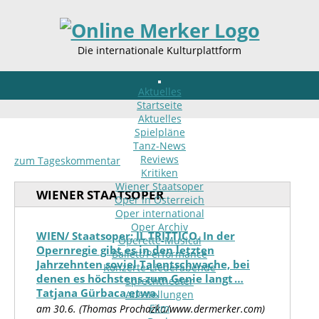
Die internationale Kulturplattform
Aktuelles
Startseite
Aktuelles
Spielpläne
Tanz-News
Reviews
zum Tageskommentar
Kritiken
Wiener Staatsoper
WIENER STAATSOPER
Oper in Österreich
Oper international
Oper Archiv
WIEN/ Staatsoper: IL TRITTICO. In der
Operette-Musical
Opernregie gibt es in den letzten
Ballett/Performance
Jahrzehnten soviel Talentschwache, bei
Konzerte-Liederabende
denen es höchstens zum Genie langt …
Sprechtheater
Tatjana Gürbaca etwa.
Ausstellungen
Film
am 30.6. (Thomas Prochazka/www.dermerker.com)