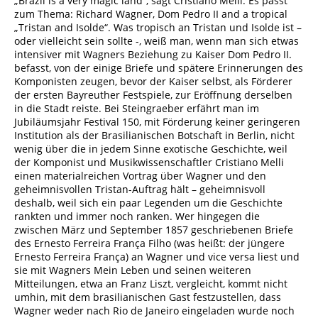
„Brazil is a very magic land“, sagt Cristiano Melli. Es passt
Dr. Ingobert Waltenberger
Film: DIE ODYSSEE
zum Thema: Richard Wagner, Dom Pedro II and a tropical
CD BERLIN! BERLIN! BERLIN! – Kabarett und
Kein Abenteuer, eine Tragödie
„Tristan and Isolde“. Was tropisch an Tristan und Isolde ist –
Blu-ray „INSIGHT“ WILHELM FURTWÄNGLER
Exil – ANNE SOFIE VON OTTER mit Berliner
BUCH / DIE VERDAMMT BLUTIGE
oder vielleicht sein sollte -, weiß man, wenn man sich etwas
in historical audiovisual documents; WFG
Chansons, Kabarett- und Revuenummern,
intensiver mit Wagners Beziehung zu Kaiser Dom Pedro II.
GESCHICHTE DER ANTIKE
Dr. Ingobert Waltenberger
Balladen, Filmsongs und Exilmusik der
befasst, von der einige Briefe und spätere Erinnerungen des
Fack ju Zesar!
1920-er bis 1940er Jahre; BIS
Komponisten zeugen, bevor der Kaiser selbst, als Förderer
DVD: GRAMOLA stellt vor: FLORIAN
Dr. Ingobert Waltenberger
BUCH / Honor Cargill-Martin. MESSALINA
der ersten Bayreuther Festspiele, zur Eröffnung derselben
KRUMPÖCK, Piano Recital at the
Und wie war es wirklich?
in die Stadt reiste. Bei Steingraeber erfährt man im
Musikverein Wien. Werke von Franz
CD: Marc-Antoine Charpentier Actéon
Jubiläumsjahr Festival 150, mit Förderung keiner geringeren
Schubert, Alban Berg und Franz Liszt
Scherzi Musicali Nicolas Achten,
Institution als der Brasilianischen Botschaft in Berlin, nicht
A.C.
musikalische Leitung Ricercar, RIC487
wenig über die in jedem Sinne exotische Geschichte, weil
MEHR BEITRÄGE>
Dirk Schauß
der Komponist und Musikwissenschaftler Cristiano Melli
BLU RAY: Arrigo Boito „NERONE“. Eine
einen materialreichen Vortrag über Wagner und den
Aufführung des Teatro Lirico di Cagliari
20 CD-Box: JOSEPH HAYDN:
geheimnisvollen Tristan-Auftrag hält – geheimnisvoll
Dynamic, 58047
Streichquartette Op. 9, 17, 20, 33, 42, 50,
deshalb, weil sich ein paar Legenden um die Geschichte
Dirk Schauß
54, 55, 64, 71, 74, 76, 77, „Die sieben Worte
rankten und immer noch ranken. Wer hingegen die
unseres Erlösers am Kreuze“ mit THE
zwischen März und September 1857 geschriebenen Briefe
Blu-ray/DVD Georges Bizet: CARMEN in der
LONDON HAYDN QUARTET; hyperion
des Ernesto Ferreira França Filho (was heißt: der jüngere
historischen Inszenierung von 1875;
Dr. Ingobert Waltenberger
Ernesto Ferreira França) an Wagner und vice versa liest und
Palazzetto Bru Zane
sie mit Wagners Mein Leben und seinen weiteren
Dr. Ingobert Waltenberger
CD: Giovanni Battista Pergolesi
Mitteilungen, etwa an Franz Liszt, vergleicht, kommt nicht
L’Olimpiade Orchestra Ghislieri Giulio
umhin, mit dem brasilianischen Gast festzustellen, dass
CD/Blu-ray Disc Edition: SEIJI OZAWA und
Prandi, musikalische Leitung Arcana, A598
Wagner weder nach Rio de Janeiro eingeladen wurde noch