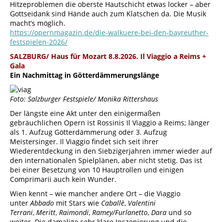
Hitzeproblemen die oberste Hautschicht etwas locker – aber
Gottseidank sind Hände auch zum Klatschen da. Die Musik
macht’s möglich.
https://opernmagazin.de/die-walkuere-bei-den-bayreuther-
festspielen-2026/
SALZBURG/ Haus für Mozart 8.8.2026.
Il Viaggio a Reims +
Gala
Ein Nachmittag in Götterdämmerungslänge
Foto: Salzburger Festspiele/ Monika Rittershaus
Der längste eine Akt unter den einigermaßen
gebräuchlichen Opern ist Rossinis Il Viaggio a Reims; länger
als 1. Aufzug Götterdämmerung oder 3. Aufzug
Meistersinger. Il Viaggio findet sich seit ihrer
Wiederentdeckung in den Siebzigerjahren immer wieder auf
den internationalen Spielplänen, aber nicht stetig. Das ist
bei einer Besetzung von 10 Hauptrollen und einigen
Comprimarii auch kein Wunder.
Wien kennt – wie mancher andere Ort – die Viaggio
unter
Abbado
mit Stars wie
Caballè
,
Valentini
Terrani
,
Meritt
,
Raimondi
,
Ramey/Furlanetto
,
Dara
und so
weiter. Die damalige sehr klare Inszenierung und die