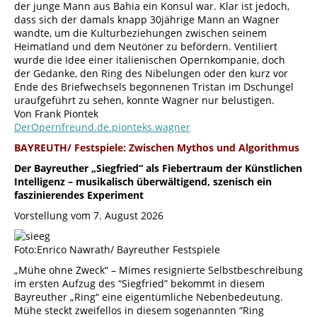
die BERLINER PHILHARMONIKER; Berliner
der junge Mann aus Bahia ein Konsul war. Klar ist jedoch,
Dirk Schauß
Philharmoniker Recordings
dass sich der damals knapp 30jährige Mann an Wagner
Dr. Ingobert Waltenberger
CD KEVIN PUTS: EMILY – NO PRISONERS BE –
wandte, um die Kulturbeziehungen zwischen seinem
musiktheatralischer Liedzyklus nach
Heimatland und dem Neutöner zu befördern. Ventiliert
MEHR BEITRÄGE>
Gedichten von Emily Dickinson für JOYCE
wurde die Idee einer italienischen Opernkompanie, doch
DIDONATO und TIME FOR THREE; Platoon
der Gedanke, den Ring des Nibelungen oder den kurz vor
Ende des Briefwechsels begonnenen Tristan im Dschungel
Dr. Ingobert Waltenberger
uraufgeführt zu sehen, konnte Wagner nur belustigen.
CD ANTONIO SARTORIO: GIULIO CESARE IN
Von Frank Piontek
DerOpernfreund.de.pionteks.wagner
EGITTO – Live-Mitschnitt aus dem Tiroler
Landestheater im Rahmen der
BAYREUTH/ Festspiele: Zwischen Mythos und Algorithmus
Innsbrucker Festwochen vom 25., 26. und
Der Bayreuther „Siegfried“ als Fiebertraum der Künstlichen
28. August 2004, Fra Bernardo
Intelligenz – musikalisch überwältigend, szenisch ein
Dr. Ingobert Waltenberger
faszinierendes Experiment
CD: GIOVANNI BATTISTA PERGOLESI:
Vorstellung vom 7. August 2026
L’OLIMPIADE – Live Mitschnitt aus dem
Teatro Pergolesi, Jesi/Ancona von
Foto:Enrico Nawrath/ Bayreuther Festspiele
November 2025; Arcana
Dr. Ingobert Waltenberger
„Mühe ohne Zweck“ – Mimes resignierte Selbstbeschreibung
im ersten Aufzug des “Siegfried” bekommt in diesem
MEHR BEITRÄGE>
Bayreuther „Ring“ eine eigentümliche Nebenbedeutung.
Mühe steckt zweifellos in diesem sogenannten “Ring