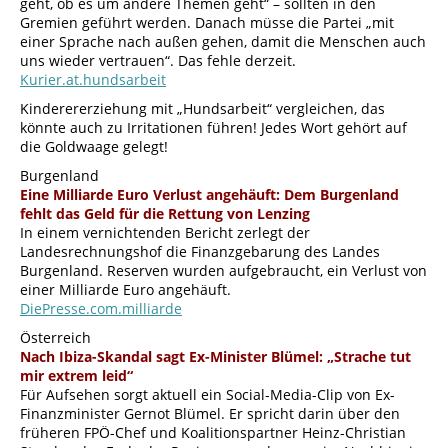
geht, ob es um andere Themen geht“ – sollten in den
Gremien geführt werden. Danach müsse die Partei „mit
einer Sprache nach außen gehen, damit die Menschen auch
uns wieder vertrauen“. Das fehle derzeit.
Kurier.at.hundsarbeit
Kinderererziehung mit „Hundsarbeit“ vergleichen, das
könnte auch zu Irritationen führen! Jedes Wort gehört auf
die Goldwaage gelegt!
Burgenland
Eine Milliarde Euro Verlust angehäuft: Dem Burgenland
fehlt das Geld für die Rettung von Lenzing
In einem vernichtenden Bericht zerlegt der
Landesrechnungshof die Finanzgebarung des Landes
Burgenland. Reserven wurden aufgebraucht, ein Verlust von
einer Milliarde Euro angehäuft.
DiePresse.com.milliarde
Österreich
Nach Ibiza-Skandal sagt Ex-Minister Blümel: „Strache tut
mir extrem leid“
Für Aufsehen sorgt aktuell ein Social-Media-Clip von Ex-
Finanzminister Gernot Blümel. Er spricht darin über den
früheren FPÖ-Chef und Koalitionspartner Heinz-Christian