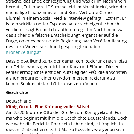
Strache, das Ende der Regierung und was er im Nachhinein
bereut. „Tut Ihnen HC Strache leid im Nachhinein“, wird der
ehemalige Finanzminister und Kurz-Vertraute Gernot
Blümel in einem Social-Media-Interview gefragt. „Extrem. Er
ist ein wirklich netter Typ, das hat er sich eigentlich nicht
verdient“, sagt Blümel daraufhin reuig. „Im Nachhinein war
das sicher die falsche Entscheidung“, ergänzt er auf die
Frage, ob er es bereue, die Regierung nach Veröffentlichung
des Ibiza-Videos so schnell gesprengt zu haben.
KronenZeitung.at
Dass die Aufkündigung der damaligen Regierung nach Ibiza
ein Fehler war, sagen nicht nur Kurz und Blümel. Dieser
Fehler ermöglichte erst den Aufstieg der FPÖ, die ansonsten
als Juniorpartner einer ÖVP-dominierten Regierung zu
keinen Senkrechtstart hätte ansetzen können!
Geschichte
Deutschland
König Otto I.: Eine Krönung voller Rätsel
Am 7.8.936 wurde Otto der Große zum König gekrönt. Für
manche beginnt mit ihm die Geschichte Deutschlands. Doch
wie wahr die Berichte über sein Leben sind, ist fraglich. In
diesem Zeitzeichen erzählt Marko Rösseler, wie genau sich