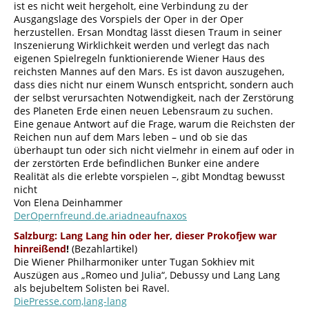
ist es nicht weit hergeholt, eine Verbindung zu der
Ausgangslage des Vorspiels der Oper in der Oper
herzustellen. Ersan Mondtag lässt diesen Traum in seiner
Inszenierung Wirklichkeit werden und verlegt das nach
eigenen Spielregeln funktionierende Wiener Haus des
reichsten Mannes auf den Mars. Es ist davon auszugehen,
dass dies nicht nur einem Wunsch entspricht, sondern auch
der selbst verursachten Notwendigkeit, nach der Zerstörung
des Planeten Erde einen neuen Lebensraum zu suchen.
Eine genaue Antwort auf die Frage, warum die Reichsten der
Reichen nun auf dem Mars leben – und ob sie das
überhaupt tun oder sich nicht vielmehr in einem auf oder in
der zerstörten Erde befindlichen Bunker eine andere
Realität als die erlebte vorspielen –, gibt Mondtag bewusst
nicht
Von Elena Deinhammer
DerOpernfreund.de.ariadneaufnaxos
Salzburg: Lang Lang hin oder her, dieser Prokofjew war
hinreißend
!
(Bezahlartikel)
Die Wiener Philharmoniker unter Tugan Sokhiev mit
Auszügen aus „Romeo und Julia“, Debussy und Lang Lang
als bejubeltem Solisten bei Ravel.
DiePresse.com,lang-lang