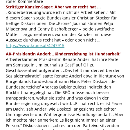
rone“-Kommentare
Strittiger Kanzler-Sager: Aber wo er recht hat
…
„Kinderbetreuung würde ich nicht als Arbeit sehen.“ Mit
diesem Sager sorgte Bundeskanzler Christian Stocker für
heftige Diskussionen. Die „Krone“-Journalistinnen Petja
Mladenova und Conny Bischofberger – beide zweifache
Mütter – argumentieren, warum der Kanzler mit dieser
Aussage durchaus recht hat – oder eben nicht …
https://www.krone.at/4247915
AK-Präsidentin Anderl: „Kindererziehung ist Hundsarbeit“
Arbeiterkammer-Präsidentin Renate Anderl hat ihre Partei
am Samstag in „Im Journal zu Gast“ auf Ö1 zu
Geschlossenheit aufgerufen. „Das fehlt mir derzeit bei der
Sozialdemokratie“, sagte Renate Anderl etwa in Richtung von
Burgenlands Landeshauptmann Hans-Peter Doskozil, der
Bundesparteichef Andreas Babler zuletzt indirekt den
Rücktritt nahegelegt hat. Die SPÖ müsse auch besser
transportieren, wofür sie steht und was davon in der
Bundesregierung umgesetzt wird. „Er hat recht, es ist Feuer
am Dach“, sah Anderl wie Doskozil angesichts schlechter
Umfragewerte und Wahlergebnisse Handlungsbedarf. „Aber
ich möchte hier anmerken: Es liegt nicht immer an einer
Person.“ Diskussionen – „ob es um den Parteivorsitzenden