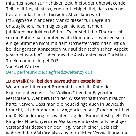
mitunter sogar zur richtigen Zeit, bleibt der überwiegende
Teil so diffus, nichtssagend und fehlgeleitet, dass man am
besten einfach nicht hinsieht. Aber dann wird
im
Siegfried
ein anderes Manko dieser für Bayreuth
untauglichen, man mag es gar nicht so nennen,
Jubiläumsproduktion hörbar. Es entsteht der Eindruck, als
sei die Bühne nach hinten weit offen und als würden sich
einige Stimmen nicht mit dem Orchester verbinden. Ist da
bei der ganzen Konzeption nur auf den technischen Aspekt
geachtet worden? Haben das die Assistenten von Christian
Thielemann nicht gehört?
Von Axel Wuttke
DerOperfreund.de.siegfried,zweiter.zyklus
„Die Walküre“ bei den Bayreuther Festspielen
Wotan und Hitler und Brünnhilde und die Ratio des
Experimentierens – „Die Walküre“ bei den Bayreuther
Festspielen. Wer beruflich der Wissenschaft frönt, braucht
harte Nerven. Dass man die neuerdings auch in Bayreuth
braucht, ist aber eher neu. Angepriesen als ‚Experiment‘ legt
die KI-Bebilderung im zweiten Tag des Bühnenfestspiels Der
Ring des Nibelungen, der Walküre, ein bestenfalls nebliges
Verständnis dessen an den Tag. Manch einer juckt sich
während der Walküre also aus beruflicher Verzweiflung und