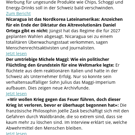
Werbung für ungesunde Produkte wie Chips, Schoggi und
Energy-Drinks soll in der Schweiz bald verschwinden.
Zum Bericht
Nicaragua ist das Nordkorea Lateinamerikas: Anzeichen
für ein Ende der Diktatur des Altrevolutionärs Daniel
Ortega gibt es nicht:
Jüngst hat das Regime die für 2027
geplanten Wahlen abgesagt. Nicaragua sei zu einem
totalitären Überwachungsstaat verkommen, sagen
Menschenrechtsaktivisten und Journalisten.
Jetzt lesen
Der umtriebige Michele Maggi: Wie ein politischer
Flüchtling den Grundstein für eine Weltmarke legte:
Er
flüchtete aus dem reaktionären Italien und hatte in der
Schweiz als Unternehmer Erfolg. Nur so konnte sein
verhaltensauffälliger Sohn Julius das Maggi-Imperium
aufbauen. Dies zeigen neue Archivfunde.
Jetzt lesen
«Wir wollen Krieg gegen das Feuer führen, doch dieser
Krieg ist verloren, bevor er überhaupt begonnen hat»:
Die
französische Philosophin Joëlle Zask beschäftigt sich mit den
Gefahren durch Waldbrände, die so extrem sind, dass sie
kaum mehr zu löschen sind. Im Interview erklärt sie, welche
Abwehrmittel den Menschen bleiben.
Jetzt lesen