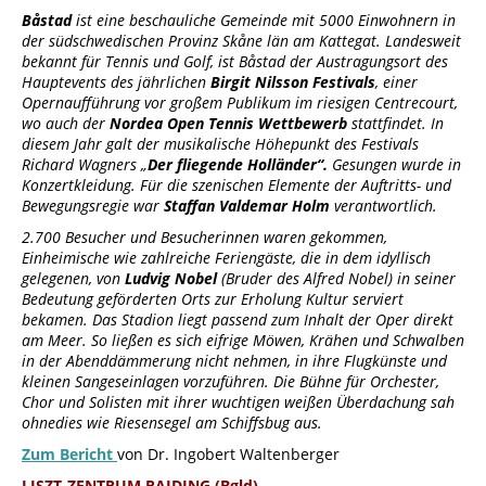
Båstad
ist eine beschauliche Gemeinde mit 5000 Einwohnern in
der südschwedischen Provinz Skåne län am Kattegat. Landesweit
bekannt für Tennis und Golf, ist Båstad der Austragungsort des
Hauptevents des jährlichen
Birgit Nilsson Festivals
, einer
Opernaufführung vor großem Publikum im riesigen Centrecourt,
wo auch der
Nordea Open Tennis Wettbewerb
stattfindet. In
diesem Jahr galt der musikalische Höhepunkt des Festivals
Richard Wagners „
Der fliegende Holländer“.
Gesungen wurde in
Konzertkleidung. Für die szenischen Elemente der Auftritts- und
Bewegungsregie war
Staffan Valdemar Holm
verantwortlich.
2.700 Besucher und Besucherinnen waren gekommen,
Einheimische wie zahlreiche Feriengäste, die in dem idyllisch
gelegenen, von
Ludvig Nobel
(Bruder des Alfred Nobel) in seiner
Bedeutung geförderten Orts zur Erholung Kultur serviert
bekamen. Das Stadion liegt passend zum Inhalt der Oper direkt
am Meer. So ließen es sich eifrige Möwen, Krähen und Schwalben
in der Abenddämmerung nicht nehmen, in ihre Flugkünste und
kleinen Sangeseinlagen vorzuführen. Die Bühne für Orchester,
Chor und Solisten mit ihrer wuchtigen weißen Überdachung sah
ohnedies wie Riesensegel am Schiffsbug aus.
Zum Bericht
von Dr. Ingobert Waltenberger
LISZT-ZENTRUM RAIDING (Bgld)