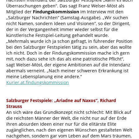
Überraschungen geben“. Das sagt Franz Welser-Möst als
Mitglied der
Findungskommission
im Interview mit den
„Salzburger Nachrichten“ (Samstag-Ausgabe). „Wir suchen
nicht Namen, sondern Ideen und Visionen“, so der Dirigent,
der in der Vergangenheit immer wieder selbst für die
künstlerische Festspiel-Leitung gehandelt wurde.
„Mehrmals wurde ich ja schon gefragt, in führender Position
bei den Salzburger Festspielen tätig zu sein, aber das wollte
ich nicht. Doch in der Findungskommission mache ich gern
mit, noch dazu sehe ich das als eine patriotische Pflicht“,
sagt Welser-Möst, der eigene Ambitionen auf die Intendanz
abermals verneint. „Nach meiner schweren Erkrankung ist
meine Lebensplanung eine andere.“
Kurier.at.findungskommission
Salzburger Festspiele: „Ariadne auf Naxos“, Richard
Strauss
An sich wäre das Grundkonzept nicht schlecht: Mit Blick auf
die reichsten Männer der Welt, die nicht nur auf der Erde
ihren absurden Ideen einer nur für die elitärste Elite
zugänglichen, nach den eigenen Wünschen gestalteten Welt
nachgehen, sondern gar vom Leben auf dem Mars träumen,