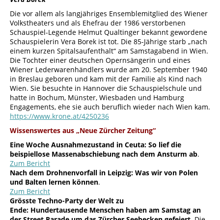
Die vor allem als langjähriges Ensemblemitglied des Wiener
Volkstheaters und als Ehefrau der 1986 verstorbenen
Schauspiel-Legende Helmut Qualtinger bekannt gewordene
Schauspielerin Vera Borek ist tot. Die 85-Jährige starb „nach
einem kurzen Spitalsaufenthalt“ am Samstagabend in Wien.
Die Tochter einer deutschen Opernsängerin und eines
Wiener Lederwarenhändlers wurde am 20. September 1940
in Breslau geboren und kam mit der Familie als Kind nach
Wien. Sie besuchte in Hannover die Schauspielschule und
hatte in Bochum, Münster, Wiesbaden und Hamburg
Engagements, ehe sie auch beruflich wieder nach Wien kam.
https://www.krone.at/4250236
Wissenswertes aus „Neue Zürcher Zeitung“
Eine Woche Ausnahmezustand in Ceuta: So lief die
beispiellose Massenabschiebung nach dem Ansturm ab
.
Zum Bericht
Nach dem Drohnenvorfall in Leipzig: Was wir von Polen
und Balten lernen können
.
Zum Bericht
Grösste Techno-Party der Welt zu
Ende: Hundertausende Menschen haben am Samstag an
der Street Parade um das Zürcher Seebecken gefeiert.
Die