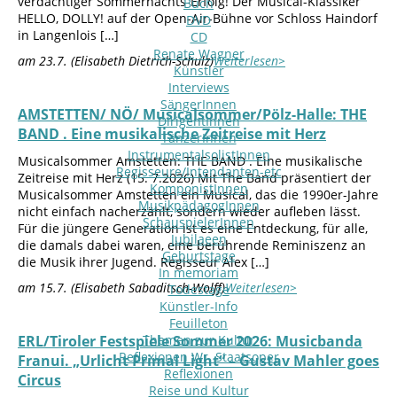
verdächtiger Sommernachts-Erfolg! Der Musical-Klassiker
Buch
HELLO, DOLLY! auf der Open-Air-Bühne vor Schloss Haindorf
DVD
in Langenlois […]
CD
Renate Wagner
am 23.7. (Elisabeth Dietrich-Schulz)
Weiterlesen>
Künstler
Interviews
SängerInnen
AMSTETTEN/ NÖ/ Musicalsommer/Pölz-Halle: THE
DirigentInnen
BAND . Eine musikalische Zeitreise mit Herz
TänzerInnen
InstrumentalsolistInnen
Musicalsommer Amstetten: THE BAND . Eine musikalische
Regisseure/Intendanten-etc
Zeitreise mit Herz (15. 7.2026) Mit The Band präsentiert der
KomponistInnen
Musicalsommer Amstetten ein Musical, das die 1990er-Jahre
MusikpädagogInnen
nicht einfach nacherzählt, sondern wieder aufleben lässt.
SchauspielerInnen
Für die jüngere Generation ist es eine Entdeckung, für alle,
Jubilaeen
die damals dabei waren, eine berührende Reminiszenz an
Geburtstage
die Musik ihrer Jugend. Regisseur Alex […]
In memoriam
am 15.7. (Elisabeth Sabaditsch-Wolff)
Weiterlesen>
Todestage
Künstler-Info
Feuilleton
ERL/Tiroler Festspiele Sommer 2026: Musicbanda
Themen zur Kultur
Reflexionen Wr. Staatsoper
Franui. „Urlicht Primal Light“ – Gustav Mahler goes
Reflexionen
Circus
Reise und Kultur