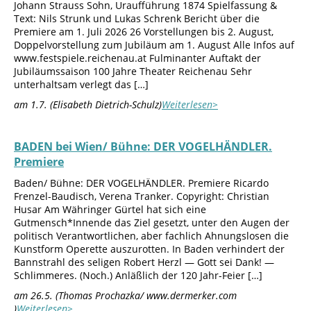
Johann Strauss Sohn, Uraufführung 1874 Spielfassung &
Text: Nils Strunk und Lukas Schrenk Bericht über die
Premiere am 1. Juli 2026 26 Vorstellungen bis 2. August,
Doppelvorstellung zum Jubiläum am 1. August Alle Infos auf
www.festspiele.reichenau.at Fulminanter Auftakt der
Jubiläumssaison 100 Jahre Theater Reichenau Sehr
unterhaltsam verlegt das […]
am 1.7. (Elisabeth Dietrich-Schulz)
Weiterlesen>
BADEN bei Wien/ Bühne: DER VOGELHÄNDLER.
Premiere
Baden/ Bühne: DER VOGELHÄNDLER. Premiere Ricardo
Frenzel-Baudisch, Verena Tranker. Copyright: Christian
Husar Am Währinger Gürtel hat sich eine
Gutmensch*Innende das Ziel gesetzt, unter den Augen der
politisch Verantwortlichen, aber fachlich Ahnungslosen die
Kunstform Operette auszurotten. In Baden verhindert der
Bannstrahl des seligen Robert Herzl — Gott sei Dank! —
Schlimmeres. (Noch.) Anläßlich der 120 Jahr-Feier […]
am 26.5. (Thomas Prochazka/ www.dermerker.com
)
Weiterlesen>