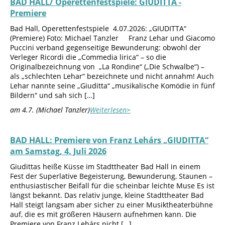
BAD HALL/ Operettenfestspiele: GIUDITTA -
Premiere
Bad Hall, Operettenfestspiele 4.07.2026: „GIUDITTA“
(Premiere) Foto: Michael Tanzler Franz Lehar und Giacomo
Puccini verband gegenseitige Bewunderung: obwohl der
Verleger Ricordi die „Commedia lirica“ – so die
Originalbezeichnung von „La Rondine“ („Die Schwalbe“) –
als „schlechten Lehar“ bezeichnete und nicht annahm! Auch
Lehar nannte seine „Giuditta“ „musikalische Komödie in fünf
Bildern“ und sah sich […]
am 4.7. (Michael Tanzler)
Weiterlesen>
BAD HALL: Premiere von Franz Lehárs „GIUDITTA“
am Samstag, 4. Juli 2026
Giudittas heiße Küsse im Stadttheater Bad Hall in einem
Fest der Superlative Begeisterung, Bewunderung, Staunen –
enthusiastischer Beifall für die scheinbar leichte Muse Es ist
längst bekannt. Das relativ junge, kleine Stadttheater Bad
Hall steigt langsam aber sicher zu einer Musiktheaterbühne
auf, die es mit größeren Häusern aufnehmen kann. Die
Premiere von Franz Lehárs nicht […]