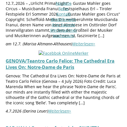
12.7,.2026 – „Urlicht Primal Light“ – Gustav Mahler goes
Apropos
Circus – Musicbanda Franui – Festspielhaus Erl – Tiroler
Fotos
Festspiele Erl Sommer 2026. „Gustav Mahler goes Circus“
Kontakt
Copyright: Scheffold-Media Die weltberühmte Musicbanda
Bestellungen
Franui, deren Name von einer Almwiese im Osttiroler Dorf
Ihre Spende
Innervillgraten stammt, in dem der Großteil der Musiker
Werbepartner
und Musikerinnen aufgewachsen ist, faszinierte […]
Impressum
am 12.7. (Marisa Altmann-Althausen)
Weiterlesen>
GENOVA/Teantro Carlo Felice: The Cathedral Era
Lives On: Notre-Dame de Paris
Genova: The Cathedral Era Lives On: Notre-Dame de Paris at
Teatro Carlo Felice (Genova – 4 July 2026) Foto Credit: Luca
Marenda When we hear the phrase ‘Notre-Dame de Paris’,
our minds are instantly filled with either the majestic
silhouette of the Gothic cathedral or the haunting chords of
the iconic song ‘Belle’. Two completely […]
4.7.2026 (Darina Leuer)
Weiterlesen>