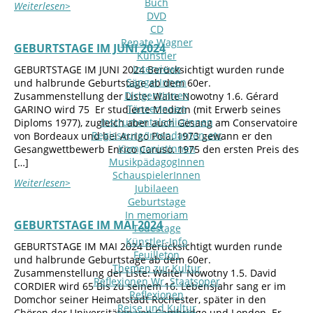
Buch
Weiterlesen>
DVD
CD
Renate Wagner
GEBURTSTAGE IM JUNI 2024
Künstler
Interviews
GEBURTSTAGE IM JUNI 2024 Berücksichtigt wurden runde
SängerInnen
und halbrunde Geburtstage ab dem 60er.
DirigentInnen
Zusammenstellung der Liste: Walte Nowotny 1.6. Gérard
TänzerInnen
GARINO wird 75 Er studierte Medizin (mit Erwerb seines
InstrumentalsolistInnen
Diploms 1977), zugleich aber auch Gesang am Conservatoire
Regisseure/Intendanten-etc
von Bordeaux und bei Arrigo Pola. 1973 gewann er den
KomponistInnen
Gesangwettbewerb Enrico Caruso, 1975 den ersten Preis des
MusikpädagogInnen
[…]
SchauspielerInnen
Weiterlesen>
Jubilaeen
Geburtstage
In memoriam
GEBURTSTAGE IM MAI 2024
Todestage
Künstler-Info
GEBURTSTAGE IM MAI 2024 Berücksichtigt wurden runde
Feuilleton
und halbrunde Geburtstage ab dem 60er.
Themen zur Kultur
Zusammenstellung der Liste: Walter Nowotny 1.5. David
Reflexionen Wr. Staatsoper
CORDIER wird 65 Bis zu seinem 16. Lebensjahr sang er im
Reflexionen
Domchor seiner Heimatstadt Rochester, später in den
Reise und Kultur
Chören der Universitäten von Cambridge und London. Er