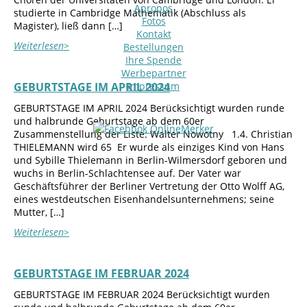
Apropos
studierte in Cambridge Mathematik (Abschluss als
Fotos
Magister), ließ dann […]
Kontakt
Weiterlesen>
Bestellungen
Ihre Spende
Werbepartner
GEBURTSTAGE IM APRIL 2024
Impressum
GEBURTSTAGE IM APRIL 2024 Berücksichtigt wurden runde
und halbrunde Geburtstage ab dem 60er
Zusammenstellung der Liste: Walter Nowotny 1.4. Christian
THIELEMANN wird 65 Er wurde als einziges Kind von Hans
und Sybille Thielemann in Berlin-Wilmersdorf geboren und
wuchs in Berlin-Schlachtensee auf. Der Vater war
Geschäftsführer der Berliner Vertretung der Otto Wolff AG,
eines westdeutschen Eisenhandelsunternehmens; seine
Mutter, […]
Weiterlesen>
GEBURTSTAGE IM FEBRUAR 2024
GEBURTSTAGE IM FEBRUAR 2024 Berücksichtigt wurden