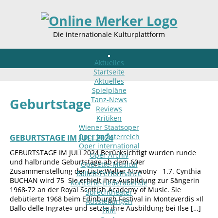
Die internationale Kulturplattform
Aktuelles
Startseite
Aktuelles
Spielpläne
Tanz-News
Geburtstage
Reviews
Kritiken
Wiener Staatsoper
Oper in Österreich
GEBURTSTAGE IM JULI 2024
Oper international
GEBURTSTAGE IM JULI 2024 Berücksichtigt wurden runde
Oper Archiv
und halbrunde Geburtstage ab dem 60er
Operette-Musical
Zusammenstellung der Liste:Walter Nowotny 1.7. Cynthia
Ballett/Performance
BUCHAN wird 75 Sie erhielt ihre Ausbildung zur Sängerin
Konzerte-Liederabende
1968-72 an der Royal Scottish Academy of Music. Sie
Sprechtheater
debütierte 1968 beim Edinburgh Festival in Monteverdis »Il
Ausstellungen
Ballo delle Ingrate« und setzte ihre Ausbildung bei Ilse […]
Film