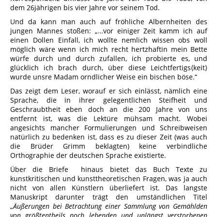
dem 26jährigen bis vier Jahre vor seinem Tod.
Und da kann man auch auf fröhliche Albernheiten des
jungen Mannes stoßen: „…vor einiger Zeit kamm ich auf
einen Dollen Einfall, ich wollte nemlich wissen obs woll
möglich wäre wenn ich mich recht hertzhaftin mein Bette
würfe durch und durch zufallen, ich probierte es, und
glücklich ich brach durch, über diese Leichtfertigs⟨keit⟩
wurde unsre Madam orndlicher Weise ein bischen böse.“
Das zeigt dem Leser, worauf er sich einlässt, nämlich eine
Sprache, die in ihrer gelegentlichen Steifheit und
Geschraubtheit eben doch an die 200 Jahre von uns
entfernt ist, was die Lektüre mühsam macht. Wobei
angesichts mancher Formulierungen und Schreibweisen
natürlich zu bedenken ist, dass es zu dieser Zeit (was auch
die Brüder Grimm beklagten) keine verbindliche
Orthographie der deutschen Sprache existierte.
Über die Briefe hinaus bietet das Buch Texte zu
kunstkritischen und kunsttheoretischen Fragen, was ja auch
nicht von allen Künstlern überliefert ist. Das langste
Manuskript darunter trägt den umständlichen Titel
„
Äußerungen
bei Betrachtung einer Sammlung von Gemählden
von größtentheils noch lebenden und unlängst verstorbenen