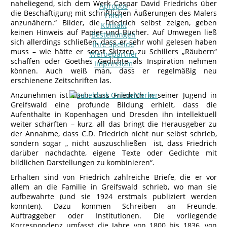
naheliegend, sich dem Werk Caspar David Friedrichs über
Apropos
die Beschäftigung mit schriftlichen Äußerungen des Malers
Fotos
anzunähern.“ Bilder, die Friedrich selbst zeigen, geben
Kontakt
keinen Hinweis auf Papier und Bücher. Auf Umwegen ließ
Bestellungen
sich allerdings schließen, dass er sehr wohl gelesen haben
Ihre Spende
muss – wie hätte er sonst Skizzen zu Schillers „Räubern“
Werbepartner
schaffen oder Goethes Gedichte als Inspiration nehmen
Impressum
können. Auch weiß man, dass er regelmäßig neu
erschienene Zeitschriften las.
Anzunehmen ist auch, dass Friedrich in seiner Jugend in
Greifswald eine profunde Bildung erhielt, dass die
Aufenthalte in Kopenhagen und Dresden ihn intellektuell
weiter schärften – kurz, all das bringt die Herausgeber zu
der Annahme, dass C.D. Friedrich nicht nur selbst schrieb,
sondern sogar „ nicht auszuschließen ist, dass Friedrich
darüber nachdachte, eigene Texte oder Gedichte mit
bildlichen Darstellungen zu kombinieren“.
Erhalten sind von Friedrich zahlreiche Briefe, die er vor
allem an die Familie in Greifswald schrieb, wo man sie
aufbewahrte (und sie 1924 erstmals publiziert werden
konnten). Dazu kommen Schreiben an Freunde,
Auftraggeber oder Institutionen. Die vorliegende
Korrespondenz umfasst die Jahre von 1800 bis 1836, von