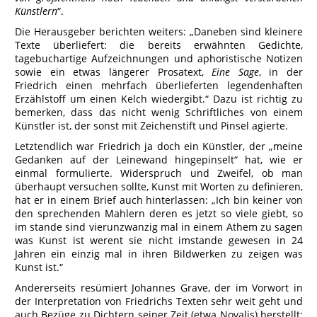
Künstlern
“.
Die Herausgeber berichten weiters: „Daneben sind kleinere
Texte überliefert: die bereits erwähnten Gedichte,
tagebuchartige Aufzeichnungen und aphoristische Notizen
sowie ein etwas längerer Prosatext,
Eine Sage
, in der
Friedrich einen mehrfach überlieferten legendenhaften
Erzählstoff um einen Kelch wiedergibt.“ Dazu ist richtig zu
bemerken, dass das nicht wenig Schriftliches von einem
Künstler ist, der sonst mit Zeichenstift und Pinsel agierte.
Letztendlich war Friedrich ja doch ein Künstler, der „meine
Gedanken auf der Leinewand hingepinselt“ hat, wie er
einmal formulierte. Widerspruch und Zweifel, ob man
überhaupt versuchen sollte, Kunst mit Worten zu definieren,
hat er in einem Brief auch hinterlassen: „Ich bin keiner von
den sprechenden Mahlern deren es jetzt so viele giebt, so
im stande sind vierunzwanzig mal in einem Athem zu sagen
was Kunst ist werent sie nicht imstande gewesen in 24
Jahren ein einzig mal in ihren Bildwerken zu zeigen was
Kunst ist.“
Andererseits resümiert Johannes Grave, der im Vorwort in
der Interpretation von Friedrichs Texten sehr weit geht und
auch Bezüge zu Dichtern seiner Zeit (etwa Novalis) herstellt: