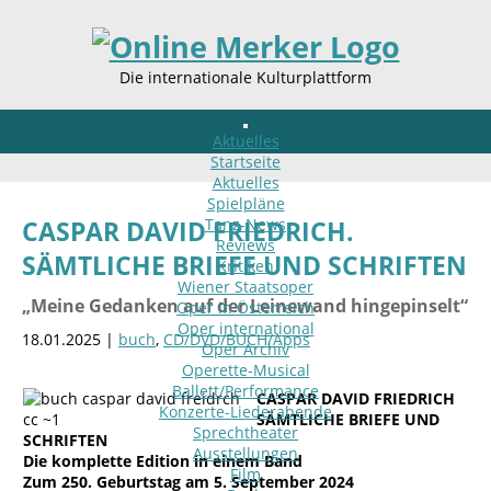
Die internationale Kulturplattform
Aktuelles
Startseite
Aktuelles
Spielpläne
Tanz-News
CASPAR DAVID FRIEDRICH.
Reviews
SÄMTLICHE BRIEFE UND SCHRIFTEN
Kritiken
Wiener Staatsoper
„Meine Gedanken auf der Leinewand hingepinselt“
Oper in Österreich
Oper international
18.01.2025 |
buch
,
CD/DVD/BUCH/Apps
Oper Archiv
Operette-Musical
Ballett/Performance
CASPAR DAVID FRIEDRICH
Konzerte-Liederabende
SÄMTLICHE BRIEFE UND
Sprechtheater
SCHRIFTEN
Ausstellungen
Die komplette Edition in einem Band
Film
Zum 250. Geburtstag am 5. September 2024