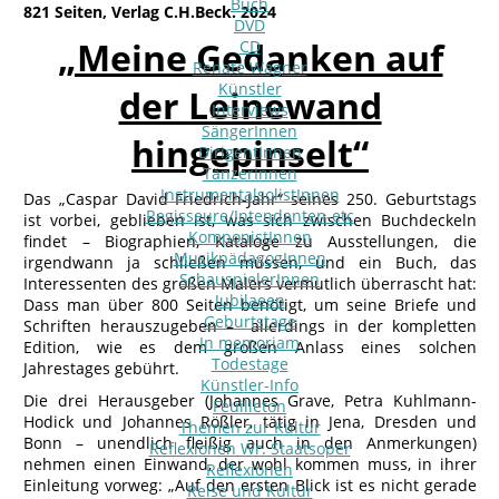
Buch
821 Seiten, Verlag C.H.Beck. 2024
DVD
„Meine Gedanken auf
CD
Renate Wagner
Künstler
der Leinewand
Interviews
SängerInnen
hingepinselt“
DirigentInnen
TänzerInnen
InstrumentalsolistInnen
Das „Caspar David Friedrich-Jahr“ seines 250. Geburtstags
Regisseure/Intendanten-etc
ist vorbei, geblieben ist, was sich zwischen Buchdeckeln
KomponistInnen
findet – Biographien, Kataloge zu Ausstellungen, die
MusikpädagogInnen
irgendwann ja schließen müssen, und ein Buch, das
SchauspielerInnen
Interessenten des großen Malers vermutlich überrascht hat:
Jubilaeen
Dass man über 800 Seiten benötigt, um seine Briefe und
Geburtstage
Schriften herauszugeben – allerdings in der kompletten
In memoriam
Edition, wie es dem großen Anlass eines solchen
Todestage
Jahrestages gebührt.
Künstler-Info
Die drei Herausgeber (Johannes Grave, Petra Kuhlmann-
Feuilleton
Hodick und Johannes Rößler, tätig in Jena, Dresden und
Themen zur Kultur
Bonn – unendlich fleißig auch in den Anmerkungen)
Reflexionen Wr. Staatsoper
nehmen einen Einwand, der wohl kommen muss, in ihrer
Reflexionen
Einleitung vorweg: „Auf den ersten Blick ist es nicht gerade
Reise und Kultur