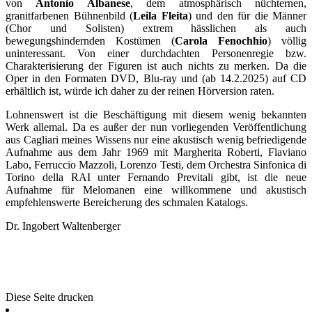
von
Antonio Albanese
, dem atmosphärisch nüchternen,
granitfarbenen Bühnenbild (
Leila Fleita
) und den für die Männer
(Chor und Solisten) extrem hässlichen als auch
bewegungshindernden Kostümen (
Carola Fenochhio
) völlig
uninteressant. Von einer durchdachten Personenregie bzw.
Charakterisierung der Figuren ist auch nichts zu merken. Da die
Oper in den Formaten DVD, Blu-ray und (ab 14.2.2025) auf CD
erhältlich ist, würde ich daher zu der reinen Hörversion raten.
Lohnenswert ist die Beschäftigung mit diesem wenig bekannten
Werk allemal. Da es außer der nun vorliegenden Veröffentlichung
aus Cagliari meines Wissens nur eine akustisch wenig befriedigende
Aufnahme aus dem Jahr 1969 mit Margherita Roberti, Flaviano
Labo, Ferruccio Mazzoli, Lorenzo Testi, dem Orchestra Sinfonica di
Torino della RAI unter Fernando Previtali gibt, ist die neue
Aufnahme für Melomanen eine willkommene und akustisch
empfehlenswerte Bereicherung des schmalen Katalogs.
Dr. Ingobert Waltenberger
Diese Seite drucken