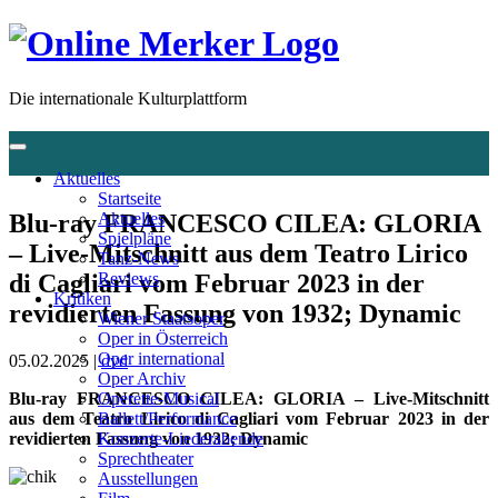
Die internationale Kulturplattform
Aktuelles
Startseite
Blu-ray FRANCESCO CILEA: GLORIA
Aktuelles
Spielpläne
– Live-Mitschnitt aus dem Teatro Lirico
Tanz-News
di Cagliari vom Februar 2023 in der
Reviews
Kritiken
revidierten Fassung von 1932; Dynamic
Wiener Staatsoper
Oper in Österreich
Oper international
05.02.2025 |
dvd
Oper Archiv
Blu-ray FRANCESCO CILEA: GLORIA – Live-Mitschnitt
Operette-Musical
aus dem Teatro Lirico di Cagliari vom Februar 2023 in der
Ballett/Performance
revidierten Fassung von 1932; Dynamic
Konzerte-Liederabende
Sprechtheater
Ausstellungen