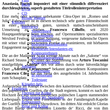
Film
Anastasia Bartoli imponiert mit einer stimmlich differenziert
Buch
durchleuchteten, superb gestalteten Titelrolleninterpretation
DVD
CD
Eine mehr oder weniger unbekannte Cilea-Oper im „Romeo und
Renate Wagner
Julia“-Fahrwasser ist in diesem technisch sehr guten Filmmitschnitt
Künstler
in einer musikalisch guten, szenisch statisch-unscheinbaren
Interviews
Umsetzung zu erleben.
Francesco Cilluffo
, seit 2020
SängerInnen
Hauptgastdirigent beim irischen, auf Opernraritäten spezialisierten
DirigentInnen
Wexford Festival, ist seiner Neigung, vergessene italienische Opern
TänzerInnen
mit seiner vital zupackenden Pranke zu reanimieren, mit hörbarem
InstrumentalsolistInnen
Engagement nachgekommen.
Regisseure/Intendanten-etc
KomponistInnen
Die an der Mailänder Scala wenige Monate nach der „Salome“ von
MusikpädagogInnen
Richard Strauss 1907 unter der Stabführung von
Arturo Toscanini
SchauspielerInnen
uraufgeführte
„Gloria“
des vor allem durch seine hitverdächtige
Jubilaeen
Oper
„Adriana Lecouvreur“
bekannt gewordenen Komponisten
Geburtstage
Francesco Cilea
hat das Siena des ausgehenden 14. Jahrhunderts
In memoriam
zum Schauplatz.
Todestage
Künstler-Info
Aufgerieben im Kampf zwischen den kaisertreuen Ghibellinen und
Feuilleton
den papstloyalen Guelfen, die die Stadt regieren, kommt es nach der
Themen zur Kultur
Hochzeit des aus unterschiedlichen politischen Lagern stammenden
Reflexionen Wr. Staatsoper
Liebespaars Gloria und Fortebrando in der Familiengruft-Kapelle
Reflexionen
der Guelfen zum finalen Showdown. Im dritten Akt erdolcht Glorias
Reise und Kultur
Bruder Bardo den verhassten Lionetto de‘ Ricci, die von ihm