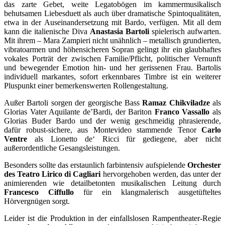
das zarte Gebet, weite Legatobögen im kammermusikalisch
behutsamen Liebesduett als auch über dramatische Spintoqualitäten,
etwa in der Auseinandersetzung mit Bardo, verfügen. Mit all dem
kann die italienische Diva
Anastasia Bartoli
spielerisch aufwarten.
Mit ihrem – Mara Zampieri nicht unähnlich – metallisch grundierten,
vibratoarmen und höhensicheren Sopran gelingt ihr ein glaubhaftes
vokales Porträt der zwischen Familie/Pflicht, politischer Vernunft
und bewegender Emotion hin- und her gerissenen Frau. Bartolis
individuell markantes, sofort erkennbares Timbre ist ein weiterer
Pluspunkt einer bemerkenswerten Rollengestaltung.
Außer Bartoli sorgen der georgische Bass
Ramaz Chikviladze
als
Glorias Vater Aquilante de’Bardi, der Bariton
Franco Vassallo
als
Glorias Buder Bardo und der wenig geschmeidig phrasierende,
dafür robust-sichere, aus Montevideo stammende Tenor
Carlo
Ventre
als Lionetto de‘ Ricci für gediegene, aber nicht
außerordentliche Gesangsleistungen.
Besonders sollte das erstaunlich farbintensiv aufspielende
Orchester
des Teatro Lirico di Cagliari
hervorgehoben werden, das unter der
animierenden wie detailbetonten musikalischen Leitung durch
Francesco Ciffullo
für ein klangmalerisch ausgetüfteltes
Hörvergnügen sorgt.
Leider ist die Produktion in der einfallslosen Rampentheater-Regie