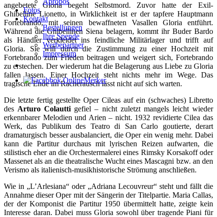
Apropos
angebetete Gloria begeht Selbstmord. Zuvor hatte der Exil-
Fotos
Ghibelline Lionetto, in Wirklichkeit ist er der tapfere Hauptmann
Kontakt
Fortebrando, mit seinen bewaffneten Vasallen Gloria entführt.
Bestellungen
Während die Ghibellinen Siena belagern, kommt ihr Buder Bardo
Ihre Spende
als Händler verkleidet ins feindliche Militärlager und trifft auf
Werbepartner
Gloria. Sie will durch die Zustimmung zu einer Hochzeit mit
Impressum
Fortebrando zum Frieden beitragen und weigert sich, Fortebrando
zu erstechen. Der wiederum hat die Belagerung aus Liebe zu Gloria
fallen lassen. Einer Hochzeit steht nichts mehr im Wege. Das
tragische Ende im Racherausch lässt nicht auf sich warten.
Die letzte fertig gestellte Oper Cileas auf ein (schwaches) Libretto
des
Arturo Colautti
gefiel – nicht zuletzt mangels leicht wieder
erkennbarer Melodien und Arien – nicht. 1932 revidierte Cilea das
Werk, das Publikum des Teatro di San Carlo goutierte, derart
dramaturgisch besser ausbalanciert, die Oper ein wenig mehr. Dabei
kann die Partitur durchaus mit lyrischen Reizen aufwarten, die
stilistisch eher an die Orchestermalerei eines Rimsky Korsakoff oder
Massenet als an die theatralische Wucht eines Mascagni bzw. an den
Verismo als italienisch-musikhistorische Strömung anschließen.
Wie in „L’Arlesiana“ oder „Adriana Lecouvreur“ steht und fällt die
Annahme dieser Oper mit der Sängerin der Titelpartie. Maria Callas,
der der Komponist die Partitur 1950 übermittelt hatte, zeigte kein
Interesse daran. Dabei muss Gloria sowohl über tragende Piani für