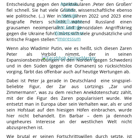
Apropos
Entscheidung gegen den spektakulären ‚Peter den Großen‘
Fotos
fiel schnell. Sie hat viele Gründe, wissenschaftliche ebenso
Kontakt
wie politische. (…) Wer in den Jahren 2022 und 2023 eine
Bestellungen
Biografie Peters schreibt, während Russland einen
Ihre Spende
grausamen neoimperialen und genozidalen Angriffskrieg
Werbepartner
gegen die Ukraine führt, muss sich viele grundsätzliche und
Impressum
kritische Fragen stellen:“
Wenn also Wladimir Putin, wie es heißt, sich diesen Zaren
Peter als Vorbild nimmt, der in seinen
Expansionsbestrebungen in den Norden (gegen Schweden)
und in den Süden (gegen die Osmanen) so rücksichtslos
vorging, färbt das offenbar auch auf heutige Wertungen ab.
Dabei ist Peter ja gerade in Deutschland eine singspiel-
beliebte Figur, der Zar aus Lortzings „Zar und
Zimmermann“, was zu dem reichen Anekdotenschatz zählt,
mit der die Figur des Zaren popularisiert wurde. Wie
entsetzt man in Europa über sein Verhalten war, als er und
sein Hofstaat auf den hiesigen Höfen einbrachen, wurde
hier nicht behandelt. Ein Barbar – dem ja dennoch
ungeheures Interesse an der westlichen Welt nicht
abzusprechen ist.
Wie brutal er seinen Fortschrittswillen durch setzte, ist