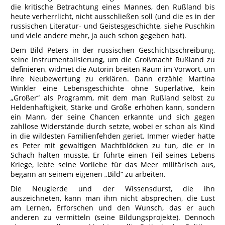
die kritische Betrachtung eines Mannes, den Rußland bis
heute verherrlicht, nicht ausschließen soll (und die es in der
russischen Literatur- und Geistesgeschichte, siehe Puschkin
und viele andere mehr, ja auch schon gegeben hat).
Dem Bild Peters in der russischen Geschichtsschreibung,
seine Instrumentalisierung, um die Großmacht Rußland zu
definieren, widmet die Autorin breiten Raum im Vorwort, um
ihre Neubewertung zu erklären. Dann erzähle Martina
Winkler eine Lebensgeschichte ohne Superlative, kein
„Großer“ als Programm, mit dem man Rußland selbst zu
Heldenhaftigkeit, Stärke und Größe erhöhen kann, sondern
ein Mann, der seine Chancen erkannte und sich gegen
zahllose Widerstände durch setzte, wobei er schon als Kind
in die wildesten Familienfehden geriet. Immer wieder hatte
es Peter mit gewaltigen Machtblöcken zu tun, die er in
Schach halten musste. Er führte einen Teil seines Lebens
Kriege, lebte seine Vorliebe für das Meer militärisch aus,
begann an seinem eigenen „Bild“ zu arbeiten.
Die Neugierde und der Wissensdurst, die ihn
auszeichneten, kann man ihm nicht absprechen, die Lust
am Lernen, Erforschen und den Wunsch, das er auch
anderen zu vermitteln (seine Bildungsprojekte). Dennoch