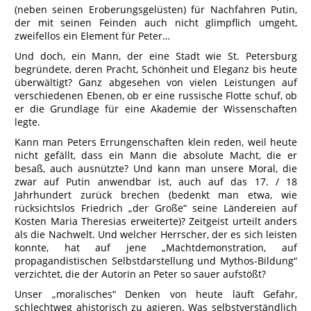
(neben seinen Eroberungsgelüsten) für Nachfahren Putin,
der mit seinen Feinden auch nicht glimpflich umgeht,
zweifellos ein Element für Peter…
Und doch, ein Mann, der eine Stadt wie St. Petersburg
begründete, deren Pracht, Schönheit und Eleganz bis heute
überwältigt? Ganz abgesehen von vielen Leistungen auf
verschiedenen Ebenen, ob er eine russische Flotte schuf, ob
er die Grundlage für eine Akademie der Wissenschaften
legte.
Kann man Peters Errungenschaften klein reden, weil heute
nicht gefällt, dass ein Mann die absolute Macht, die er
besaß, auch ausnützte? Und kann man unsere Moral, die
zwar auf Putin anwendbar ist, auch auf das 17. / 18
Jahrhundert zurück brechen (bedenkt man etwa, wie
rücksichtslos Friedrich „der Große“ seine Ländereien auf
Kosten Maria Theresias erweiterte)? Zeitgeist urteilt anders
als die Nachwelt. Und welcher Herrscher, der es sich leisten
konnte, hat auf jene „Machtdemonstration, auf
propagandistischen Selbstdarstellung und Mythos-Bildung“
verzichtet, die der Autorin an Peter so sauer aufstößt?
Unser „moralisches“ Denken von heute läuft Gefahr,
schlechtweg ahistorisch zu agieren. Was selbstverständlich