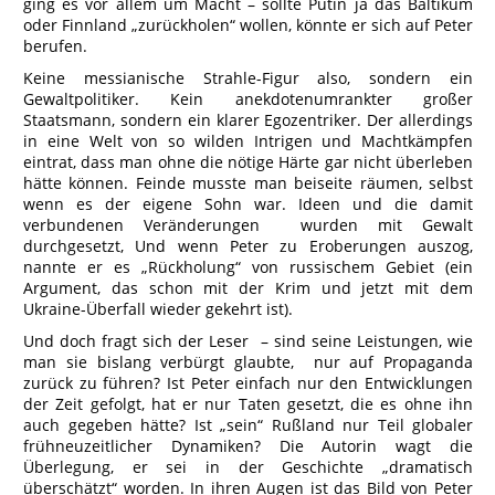
ging es vor allem um Macht – sollte Putin ja das Baltikum
oder Finnland „zurückholen“ wollen, könnte er sich auf Peter
berufen.
Keine messianische Strahle-Figur also, sondern ein
Gewaltpolitiker. Kein anekdotenumrankter großer
Staatsmann, sondern ein klarer Egozentriker. Der allerdings
in eine Welt von so wilden Intrigen und Machtkämpfen
eintrat, dass man ohne die nötige Härte gar nicht überleben
hätte können. Feinde musste man beiseite räumen, selbst
wenn es der eigene Sohn war. Ideen und die damit
verbundenen Veränderungen wurden mit Gewalt
durchgesetzt, Und wenn Peter zu Eroberungen auszog,
nannte er es „Rückholung“ von russischem Gebiet (ein
Argument, das schon mit der Krim und jetzt mit dem
Ukraine-Überfall wieder gekehrt ist).
Und doch fragt sich der Leser – sind seine Leistungen, wie
man sie bislang verbürgt glaubte, nur auf Propaganda
zurück zu führen? Ist Peter einfach nur den Entwicklungen
der Zeit gefolgt, hat er nur Taten gesetzt, die es ohne ihn
auch gegeben hätte? Ist „sein“ Rußland nur Teil globaler
frühneuzeitlicher Dynamiken? Die Autorin wagt die
Überlegung, er sei in der Geschichte „dramatisch
überschätzt“ worden. In ihren Augen ist das Bild von Peter