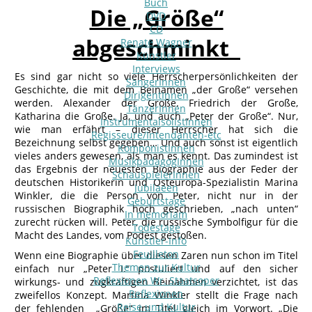
Buch
Die „Größe“
DVD
CD
abgeschminkt
Renate Wagner
Künstler
Interviews
Es sind gar nicht so viele Herrscherpersönlichkeiten der
SängerInnen
Geschichte, die mit dem Beinamen „der Große“ versehen
DirigentInnen
werden. Alexander der Große. Friedrich der Große,
TänzerInnen
Katharina die Große. Ja, und auch „Peter der Große“. Nur,
InstrumentalsolistInnen
wie man erfährt – dieser Herrscher hat sich die
Regisseure/Intendanten-etc
Bezeichnung selbst gegeben… Und auch sonst ist eigentlich
KomponistInnen
vieles anders gewesen, als man es kennt. Das zumindest ist
MusikpädagogInnen
das Ergebnis der neuesten Biographie aus der Feder der
SchauspielerInnen
deutschen Historikerin und Osteuropa-Spezialistin Marina
Jubilaeen
Winkler, die die Person von Peter, nicht nur in der
Geburtstage
russischen Biographik hoch geschrieben, „nach unten“
In memoriam
zurecht rücken will. Peter, die russische Symbolfigur für die
Todestage
Macht des Landes, vom Podest gestoßen.
Künstler-Info
Feuilleton
Wenn eine Biographie über diesen Zaren nun schon im Titel
Themen zur Kultur
einfach nur „Peter I.“ postuliert und auf den sicher
Reflexionen Wr. Staatsoper
wirkungs- und zugkräftigen Beinahmen verzichtet, ist das
Reflexionen
zweifellos Konzept. Martina Winkler stellt die Frage nach
Reise und Kultur
der fehlenden „Größe“ im Titel gleich im Vorwort. „Die