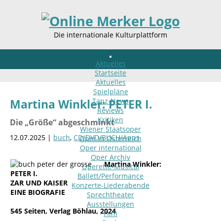
Die internationale Kulturplattform
Aktuelles
Startseite
Aktuelles
Spielpläne
Tanz-News
Martina Winkler: PETER I.
Reviews
Kritiken
Die „Größe“ abgeschminkt
Wiener Staatsoper
12.07.2025 |
buch
,
CD/DVD/BUCH/Apps
Oper in Österreich
Oper international
Oper Archiv
Martina Winkler:
Operette-Musical
PETER I.
Ballett/Performance
ZAR UND KAISER
Konzerte-Liederabende
EINE BIOGRAFIE
Sprechtheater
Ausstellungen
545 Seiten, Verlag Böhlau, 2024
Film