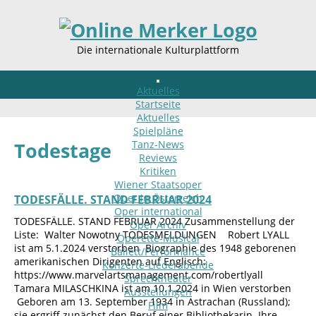
Die internationale Kulturplattform
Aktuelles
Startseite
Aktuelles
Spielpläne
Tanz-News
Todestage
Reviews
Kritiken
Wiener Staatsoper
Oper in Österreich
TODESFÄLLE. STAND FEBRUAR 2024
Oper international
TODESFÄLLE. STAND FEBRUAR 2024 Zusammenstellung der
Oper Archiv
Liste: Walter Nowotny TODESMELDUNGEN Robert LYALL
Operette-Musical
ist am 5.1.2024 verstorben Biographie des 1948 geborenen
Ballett/Performance
amerikanischen Dirigenten auf Englisch:
Konzerte-Liederabende
https://www.marvelartsmanagement.com/robertlyall
Sprechtheater
Tamara MILASCHKINA ist am 10.1.2024 in Wien verstorben
Ausstellungen
Geboren am 13. September 1934 in Astrachan (Russland);
Film
sie ergriff zunächst den Beruf einer Bibliothekarin. Ihre