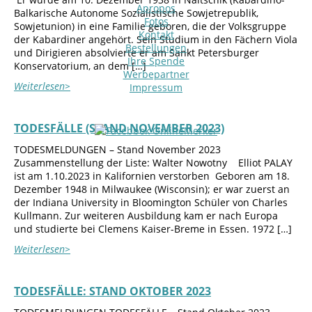
Apropos
Balkarische Autonome Sozialistische Sowjetrepublik,
Fotos
Sowjetunion) in eine Familie geboren, die der Volksgruppe
Kontakt
der Kabardiner angehört. Sein Studium in den Fächern Viola
Bestellungen
und Dirigieren absolvierte er am Sankt Petersburger
Ihre Spende
Konservatorium, an dem […]
Werbepartner
Weiterlesen>
Impressum
TODESFÄLLE (STAND NOVEMBER 2023)
TODESMELDUNGEN – Stand November 2023
Zusammenstellung der Liste: Walter Nowotny Elliot PALAY
ist am 1.10.2023 in Kalifornien verstorben Geboren am 18.
Dezember 1948 in Milwaukee (Wisconsin); er war zuerst an
der Indiana University in Bloomington Schüler von Charles
Kullmann. Zur weiteren Ausbildung kam er nach Europa
und studierte bei Clemens Kaiser-Breme in Essen. 1972 […]
Weiterlesen>
TODESFÄLLE: STAND OKTOBER 2023