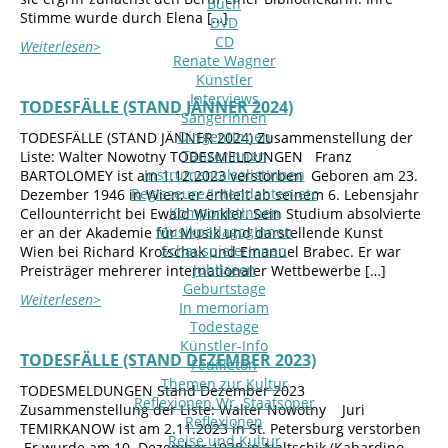
Buch
Stimme wurde durch Elena […]
DVD
CD
Weiterlesen>
Renate Wagner
Künstler
Interviews
TODESFÄLLE (STAND JÄNNER 2024)
SängerInnen
DirigentInnen
TODESFÄLLE (STAND JÄNNER 2024) Zusammenstellung der
TänzerInnen
Liste: Walter Nowotny TODESMELDUNGEN Franz
InstrumentalsolistInnen
BARTOLOMEY ist am 1.12.2023 verstorben Geboren am 23.
Regisseure/Intendanten-etc
Dezember 1946 in Wien; er erhielt ab seinem 6. Lebensjahr
KomponistInnen
Cellounterricht bei Ewald Winkler. Sein Studium absolvierte
MusikpädagogInnen
er an der Akademie für Musik und darstellende Kunst
SchauspielerInnen
Wien bei Richard Krotschak und Emanuel Brabec. Er war
Jubilaeen
Preisträger mehrerer internationaler Wettbewerbe […]
Geburtstage
Weiterlesen>
In memoriam
Todestage
Künstler-Info
TODESFÄLLE (STAND DEZEMBER 2023)
Feuilleton
Themen zur Kultur
TODESMELDUNGEN Stand Dezember 2023
Reflexionen Wr. Staatsoper
Zusammenstellung der Liste: Walter Nowotny Juri
Reflexionen
TEMIRKANOW ist am 2.11.2023 in St. Petersburg verstorben
Reise und Kultur
Er wurde am 10. Dezember 1938 in Naltschik (Kabardino-