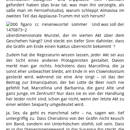
gefordert haben (das brav tat, was man ihn vorzeigte, als
säße man im Fernsehstudio), warum schleppt Almaviva im
zweiten Teil das Applause-Trumm mit sich herum?
Und was soll der
überdimensionale Wurstel, der im vierten Akt über dem
Geschehen hängt? Und steckt ein tiefer Sinn dahinter, dass
die Gräfin am Ende einen Kaktus überreicht bekommt`?
Zudem hat die Regisseurin wissen lassen, jeder Akt sei aus
der Sicht eines anderen Protagonisten gestaltet. Davon
merkt man gar nichts, höchstens dass Marcellina, die ja
sonst eher unbeachtet bleibt, am Ende in ein Clownskostüm
gesteckt wird, während sie eine Arie singt – ist das der
Beitrag zur Emanzipation, der bei Lotte de Beer noch nie
gefehlt hat, Marcellina und Barbarina, die ganz Alte und
ganz Junge, im Zentrum? Nur dass sie es von der Handlung
her leider nicht sind, schon gar nicht, wenn der letzte Akt zu
einer wilden Sexparty umgedeutet wird.
Ja, Sex, da geht es manchmal sehr – na, sagen wir, tief
untergriffig zu. Dass Cherubino von der Gräfin nicht keusch
ein Band, sondern ein Unterhöschen stiehlt, soll sein. Dass
er in das Dienerinnengewand, in das Susanna ihn steckt, die