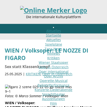
Die internationale Kulturplattform
Aktuelles
Startseite
Aktuelles
Spielpläne
Tanz-News
WIEN / Volksoper: LE NOZZE DI
Reviews
FIGARO
Kritiken
Wiener Staatsoper
Sex statt Klassenkampf
Oper in Österreich
Oper international
25.05.2025 |
KRITIKEN
,
Oper in Österreich
Oper Archiv
Operette-Musical
Ballett/Performance
Konzerte-Liederabende
Sprechtheater
Fotos: © Marco Sommer / Volksoper Wien
Ausstellungen
WIEN / Volksoper:
Film