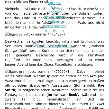
menschlichen Ebene erzählt.
Apropos
Fotos
Vielmehr lässt Lotte de Beer schon zur Ouvertüre eine Schar
Kontakt
von Commedia dell’arte-Figuren über die Bühne hüpfen,
Bestellungen
und das Ende ist dann ein so dezidierter Karneval, als
Ihre Spende
befände man sich in Falstaffs nächtlichem Wald und nicht
Werbepartner
im Garten bei Almavivas.
Impressum
Dazwischen verkünden Leuchtschriften auf Englisch, was
Sex alles kann, und Sex-Figuren wandern (Statisten
übergestülpt) herum. Kurz, eine an sich mehr oder minder
real gemeinte Geschichte wird in die Kunstwelt
regieführender Intentionen übertragen und lässt einen
langen Abend lang das Chaos Purzelbäume schlagen.
Dabei bleibt
vieles rätselhaft. Warum spielen die ersten beiden Akte (die
Waschmaschine einmal abgesehen) in einer gewissermaßen
altmodischen (barocken?) Ausstattung (Bühnenbild:
Rae
Smith
) in zeitgenössischen Kostümen, sofern sie nicht ins
Fantasy-Land ausufern (
Jorine van Beek
), während der
zweite Teil bloß minimalistisch ein Bett im
Leuchtstoffröhrenrahmen bietet? Wenn im ersten Teil zwei
Eisenbalken „Laughter“ und „Applause“ vom Publikum