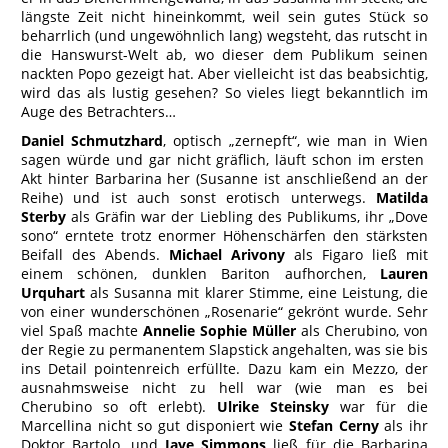
längste Zeit nicht hineinkommt, weil sein gutes Stück so
beharrlich (und ungewöhnlich lang) wegsteht, das rutscht in
die Hanswurst-Welt ab, wo dieser dem Publikum seinen
nackten Popo gezeigt hat. Aber vielleicht ist das beabsichtig,
wird das als lustig gesehen? So vieles liegt bekanntlich im
Auge des Betrachters…
Daniel Schmutzhard
, optisch „zernepft“, wie man in Wien
sagen würde und gar nicht gräflich, läuft schon im ersten
Akt hinter Barbarina her (Susanne ist anschließend an der
Reihe) und ist auch sonst erotisch unterwegs.
Matilda
Sterby
als Gräfin war der Liebling des Publikums, ihr „Dove
sono“ erntete trotz enormer Höhenschärfen den stärksten
Beifall des Abends.
Michael Arivony
als Figaro ließ mit
einem schönen, dunklen Bariton aufhorchen,
Lauren
Urquhart
als Susanna mit klarer Stimme, eine Leistung, die
von einer wunderschönen „Rosenarie“ gekrönt wurde. Sehr
viel Spaß machte
Annelie Sophie Müller
als Cherubino, von
der Regie zu permanentem Slapstick angehalten, was sie bis
ins Detail pointenreich erfüllte. Dazu kam ein Mezzo, der
ausnahmsweise nicht zu hell war (wie man es bei
Cherubino so oft erlebt).
Ulrike Steinsky
war für die
Marcellina nicht so gut disponiert wie
Stefan Cerny
als ihr
Doktor Bartolo, und
Jaye Simmons
ließ für die Barbarina