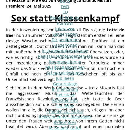
LE NOZZE DI FIGARO von Wolfgang Amadeus Mozart
Buch
Premiere: 24. Mai 2025
DVD
CD
Sex statt Klassenkampf
Renate Wagner
Künstler
Interviews
In der Inszenierung von „Le nozze di Figaro“, die
Lotte de
SängerInnen
Beer
nun an „ihrer“ Volksoper zeigt, steht im ersten Teil eine
DirigentInnen
riesige Waschmaschine auf der Bühne. Darüber ist ein
TänzerInnen
Zettel geklebt: „Out of Order“. Wenn man will, kann man das
InstrumentalsolistInnen
mit „Außerhalb des gewohnten Schemas“ übersetzen, oder,
Regisseure/Intendanten-etc
wie es richtig ist, mit „Funktioniert nicht“. Beides würde zu
KomponistInnen
der Inszenierung passen, die in ihrer Turbulenz immer
MusikpädagogInnen
wieder das Stück verliert, weil noch ein Einfall und noch ein
SchauspielerInnen
Einfall und noch ein Einfall das Geschehen oft bis zur
Jubilaeen
Unkenntlichkeit verbiegt.
Geburtstage
Sieht man in dem Werk üblicherweise – trotz Mozarts fast
In memoriam
nie aggressiver Musik – das Wetterleuchten der
Todestage
Französischen Revolution, so hat sich Lotte de Beer
Künstler-Info
ausschließlich auf die Schiene des Sex begeben. Die Herren
Feuilleton
wollen ihn alle, die Damen vielleicht auch, kriegen ihn aber
Themen zur Kultur
nicht unbedingt (siehe die Gräfin Almaviva, die als einzige
Reflexionen Wr. Staatsoper
unter den Frauen weit und breit von ihrem Gatten nicht
Reflexionen
beachtet wird). Aber das wird nicht auf einer normalen
Reise und Kultur