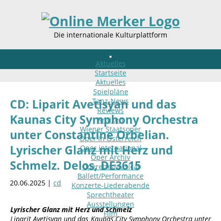
Die internationale Kulturplattform
Aktuelles
Startseite
Aktuelles
Spielpläne
Tanz-News
CD: Liparit Avetisyan und das
Reviews
Kaunas City Symphony Orchestra
Kritiken
Wiener Staatsoper
unter Constantine Orbelian.
Oper in Österreich
Lyrischer Glanz mit Herz und
Oper international
Oper Archiv
Schmelz. Delos, DE3615
Operette-Musical
Ballett/Performance
20.06.2025 |
cd
Konzerte-Liederabende
Sprechtheater
Ausstellungen
Lyrischer Glanz mit Herz und Schmelz
Film
Liparit Avetisyan und das Kaunas City Symphony Orchestra unter