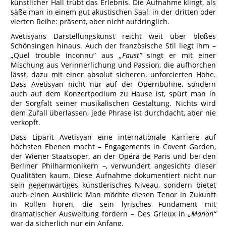
künstlicher Hall trübt das Erlebnis. Die Aufnahme klingt, als
säße man in einem gut akustischen Saal, in der dritten oder
vierten Reihe: präsent, aber nicht aufdringlich.
Avetisyans Darstellungskunst reicht weit über bloßes
Schönsingen hinaus. Auch der französische Stil liegt ihm –
„Quel trouble inconnu“ aus
„Faust“
singt er mit einer
Mischung aus Verinnerlichung und Passion, die aufhorchen
lässt, dazu mit einer absolut sicheren, unforcierten Höhe.
Dass Avetisyan nicht nur auf der Opernbühne, sondern
auch auf dem Konzertpodium zu Hause ist, spürt man in
der Sorgfalt seiner musikalischen Gestaltung. Nichts wird
dem Zufall überlassen, jede Phrase ist durchdacht, aber nie
verkopft.
Dass Liparit Avetisyan eine internationale Karriere auf
höchsten Ebenen macht – Engagements in Covent Garden,
der Wiener Staatsoper, an der Opéra de Paris und bei den
Berliner Philharmonikern –, verwundert angesichts dieser
Qualitäten kaum. Diese Aufnahme dokumentiert nicht nur
sein gegenwärtiges künstlerisches Niveau, sondern bietet
auch einen Ausblick: Man möchte diesen Tenor in Zukunft
in Rollen hören, die sein lyrisches Fundament mit
dramatischer Ausweitung fordern – Des Grieux in
„Manon“
war da sicherlich nur ein Anfang.