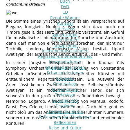
Buch
Constantine Orbelian
DVD
CD
Renate Wagner
Die Stimme eines lyrischen Tenors ist ein Versprechen: auf
Künstler
Eleganz, Innigkeit, Noblesse. Wenn sich dazu noch ein
Interviews
Timbre gesellt, das Herz und Schmelz verströmt, ein Gefühl
SängerInnen
für musikalische Linienführung, für Sprache und Ausdruck,
DirigentInnen
dann darf man von einem Sänger sprechen, der nicht nur
TänzerInnen
Technik, sondern künstlerische Vision besitzt. Liparit
InstrumentalsolistInnen
Avetisyan, der armenische Tenor, erfüllt all das – und mehr.
Regisseure/Intendanten-etc
KomponistInnen
In seiner jüngsten Einspielung mit dem Kaunas City
MusikpädagogInnen
Symphony Orchestra unter der Leitung von Constantine
SchauspielerInnen
Orbelian präsentiert er sich als gereifter Künstler mit
Jubilaeen
erstaunlichem Repertoirebewusstsein. Die Auswahl der
Geburtstage
Arien lässt keinen Zweifel an seinem Selbstverständnis:
In memoriam
Avetisyan ist ein moderner lyrischer Tenor, der sich
Todestage
souverän in den großen Partien des Repertoires bewegt –
Künstler-Info
Nemorino, Edgardo, Alfredo, Herzog von Mantua, Rodolfo,
Feuilleton
Faust, Des Grieux, Lenski, Vaudémont. Doch hier geht es
Themen zur Kultur
nicht bloß um das Aneinanderreihen berühmter Nummern,
Reflexionen Wr. Staatsoper
sondern um das Zeichnen charakterlicher und emotionaler
Reflexionen
Konturen.
Reise und Kultur