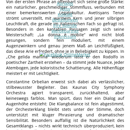
Von der ersten Phrase an offenbart sich seine große Stärke:
Apropos
ein natürlicher, geschmeidiger Stimmfluss, verbunden mit
Fotos
einer bemerkenswerten Legatokultur. Avetisyans Tenor
Kontakt
strömt unverstellt, mit warmem Kern und jener silbrigen
Bestellungen
Leuchtkraft, die gerade im italienischen Fach so gefragt ist.
Ihre Spende
Besonders in den kantablen Passagen zeigt sich seine
Werbepartner
Meisterschaft: „La donna è mobile“ wird nicht bloß
Impressum
gesungen, sondern fein moduliert, mit einem
Augenzwinkern und genau jenem Maß an Leichtfüßigkeit,
das diese Arie erfordert, ohne je in Beliebigkeit zu kippen. In
„Che gelida manina“ wiederum lässt er den Rodolfo in
poetischer Zartheit erstehen – da stimmt jede Nuance, jeder
Atembogen, jede koloristische Schattierung. Alle Höhenflüge
meistert er mit Leichtigkeit.
Constantine Orbelian erweist sich dabei als verlässlicher,
stilbewusster Begleiter. Das Kaunas City Symphony
Orchestra agiert transparent, zurückhaltend, aber
keineswegs farblos. Man spürt, dass hier ein Dialog auf
Augenhöhe entsteht: Die Klangbalance ist fein abgestimmt,
der Orchesterklang bleibt stets unter der Stimme, doch
unterstützt mit kluger Phrasierung und dramatischer
Sensibilität. Besonders auffällig ist die Natürlichkeit des
Gesamtklangs – nichts wirkt technisch überproduziert, kein