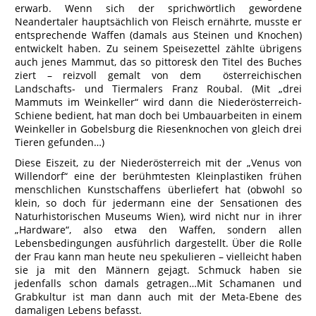
erwarb. Wenn sich der sprichwörtlich gewordene
Neandertaler hauptsächlich von Fleisch ernährte, musste er
entsprechende Waffen (damals aus Steinen und Knochen)
entwickelt haben. Zu seinem Speisezettel zählte übrigens
auch jenes Mammut, das so pittoresk den Titel des Buches
ziert – reizvoll gemalt von dem österreichischen
Landschafts- und Tiermalers Franz Roubal. (Mit „drei
Mammuts im Weinkeller“ wird dann die Niederösterreich-
Schiene bedient, hat man doch bei Umbauarbeiten in einem
Weinkeller in Gobelsburg die Riesenknochen von gleich drei
Tieren gefunden…)
Diese Eiszeit, zu der Niederösterreich mit der „Venus von
Willendorf“ eine der berühmtesten Kleinplastiken frühen
menschlichen Kunstschaffens überliefert hat (obwohl so
klein, so doch für jedermann eine der Sensationen des
Naturhistorischen Museums Wien), wird nicht nur in ihrer
„Hardware“, also etwa den Waffen, sondern allen
Lebensbedingungen ausführlich dargestellt. Über die Rolle
der Frau kann man heute neu spekulieren – vielleicht haben
sie ja mit den Männern gejagt. Schmuck haben sie
jedenfalls schon damals getragen…Mit Schamanen und
Grabkultur ist man dann auch mit der Meta-Ebene des
damaligen Lebens befasst.