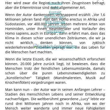
Hier wird zwar die Region nach ihren Zeugnissen befragt,
Apropos
aber die Erkenntnisse sind wohl allgemeiner Art.
Fotos
Kontakt
Wenn der Autor dankenswert verknappend erzählt: „Vor 1,6
Bestellungen
Millionen Jahren fand man den Homo erectus in Afrika und
Ihre Spende
Südostasien, vor 400.000 Jahren lebten mehrere Arten von
Werbepartner
Hominiden, unter ihnen Neandertaler und Vorläufer des
Impressum
Homo sapiens, auch in Europa“, dann erfährt man, dass das
Klima in diesen schier unendlichen Zeiträumen, die wir ja
nicht wirklich denken können, von zyklisch
wiederkehrenden Eiszeiten geprägt war, die das Leben für
die Menschen hart machten.
Wenn die letzte Eiszeit, die wir wissenschaftlich erforschen
können. 20.000 Jahre zurück liegt, ist bewiesen, dass die
Menschen trotz der feindlichen Lebensumstände, damals
schon über die puren Lebensnotwendigkeiten zu
„künstlerischer“ Tätigkeit (Wandmalereien, Musik auf
Knochenflöten) vorgedrungen waren.
Man kann nun – der Autor war in seinen Anfängen Lehrer –
Stadien des menschlichen Lebens und seiner Entwicklung
nachverfolgen. Die weltberühmt gewordene „Lucy“ lebte vor
rund drei Millionen Jahren noch in Afrika, von wo der
Mensch weiter wanderte und immer neue Fähigkeiten