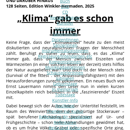
UND DARÜBER HINAUS
Buch
128 Seiten, Edition Winkler-Hermaden, 2025
DVD
CD
„Klima“ gab es schon
Renate Wagner
Künstler
immer
Interviews
SängerInnen
DirigentInnen
Keine Frage, dass der „Klimawandel“ heute zu den meist
TänzerInnen
diskutierten und neuralgischsten Fragen der Menschheit
InstrumentalsolistInnen
zählt. Beruhigt es daher zu lesen, dass es das „Klima“
Regisseure/Intendanten-etc
immer gab, dass der Mensch zwischen Eiszeiten und
KomponistInnen
Wärmezeiten (in einer solchen leben wir derzeit) stets hilflos
MusikpädagogInnen
der Natur ausgeliefert war? Und doch ist der Mensch stets
SchauspielerInnen
(Survival of the fittest . der Anpassungsfähigsten!) mit den
Jubilaeen
Herausforderungen zurecht gekommen. Ein neues Buch von
Geburtstage
Ernst Lauermann nimmt den Leser nun in vielen kurzen
In memoriam
Einzelkapiteln reich bebildert in die „faszinierende“ Eiszeit
Todestage
mit.
Künstler-Info
Dabei bewegt sich der Autor, wie der Untertitel feststellt, im
Feuilleton
Raum des Weinviertels, dem der gebürtige Stockerauer –
Themen zur Kultur
spät berufener Archäologe, spezialisiert auf Ur- und
Reflexionen Wr. Staatsoper
Frühgeschichte – schon viele Abhandlungen gewidmet hat,
Reflexionen
ob es um frühe Völker, Gräber oder spezifische Orte ging.
Reise und Kultur