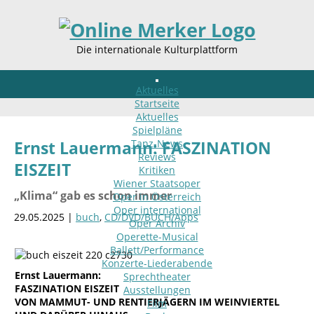
Die internationale Kulturplattform
Aktuelles
Startseite
Aktuelles
Spielpläne
Tanz-News
Ernst Lauermann: FASZINATION
Reviews
EISZEIT
Kritiken
Wiener Staatsoper
„Klima“ gab es schon immer
Oper in Österreich
Oper international
29.05.2025 |
buch
,
CD/DVD/BUCH/Apps
Oper Archiv
Operette-Musical
Ballett/Performance
Konzerte-Liederabende
Ernst Lauermann:
Sprechtheater
FASZINATION EISZEIT
Ausstellungen
VON MAMMUT- UND RENTIERJÄGERN IM WEINVIERTEL
Film