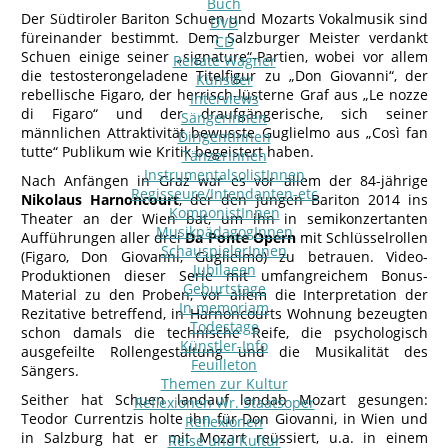
Buch
Der Südtiroler Bariton Schuen und Mozarts Vokalmusik sind
DVD
füreinander bestimmt. Dem Salzburger Meister verdankt
CD
Schuen einige seiner „signature“-Partien, wobei vor allem
Renate Wagner
die testosterongeladene Titelfigur zu „Don Giovanni“, der
Künstler
rebellische Figaro, der herrisch-lüsterne Graf aus „Le nozze
Interviews
di Figaro“ und der draufgängerische, sich seiner
SängerInnen
männlichen Attraktivität bewusste Guglielmo aus „Così fan
DirigentInnen
tutte“ Publikum wie Kritik begeistert haben.
TänzerInnen
InstrumentalsolistInnen
Nach Anfängen in Graz war es vor allem der 84-jährige
Regisseure/Intendanten-etc
Nikolaus Harnoncourt
, der den jungen Bariton 2014 ins
KomponistInnen
Theater an der Wien bat, um ihn in semikonzertanten
MusikpädagogInnen
Aufführungen aller drei
Da Ponte Opern
mit Schlüsselrollen
SchauspielerInnen
(Figaro, Don Giovanni, Guglielmo) zu betrauen. Video-
Jubilaeen
Produktionen dieser Serie mit umfangreichem Bonus-
Geburtstage
Material zu den Proben, vor allem die Interpretation der
In memoriam
Rezitative betreffend, in Harnoncourts Wohnung bezeugten
Todestage
schon damals die technische Reife, die psychologisch
Künstler-Info
ausgefeilte Rollengestaltung und die Musikalität des
Feuilleton
Sängers.
Themen zur Kultur
Seither hat Schuen landauf landab Mozart gesungen:
Reflexionen Wr. Staatsoper
Teodor Currentzis holte ihn für Don Giovanni, in Wien und
Reflexionen
in Salzburg hat er mit Mozart reüssiert, u.a. in einem
Reise und Kultur