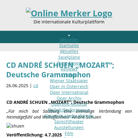
Die internationale Kulturplattform
Aktuelles
Startseite
Aktuelles
Spielpläne
Tanz-News
CD ANDRÉ SCHUEN „MOZART“;
Reviews
Deutsche Grammophon
Kritiken
Wiener Staatsoper
26.06.2025 |
cd
Oper in Österreich
Oper international
Oper Archiv
CD ANDRÉ SCHUEN „MOZART“; Deutsche Grammophon
Operette-Musical
Ballett/Performance
„Für mich bot Salzburg eine einmalige Verbindung von
Konzerte-Liederabende
Heimatgefühl und Weltoffenheit!“
André Schuen
Sprechtheater
Ausstellungen
Film
Veröffentlichung: 4.7.2025