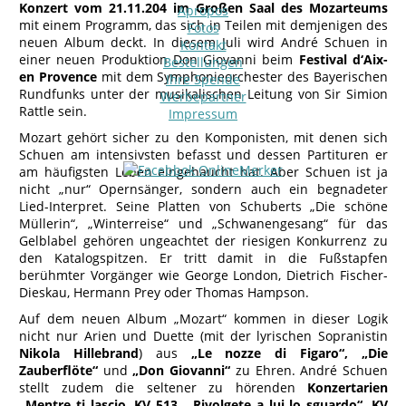
Konzert vom 21.11.204 im Großen Saal des Mozarteums
Apropos
mit einem Programm, das sich in Teilen mit demjenigen des
Fotos
neuen Album deckt. In diesem Juli wird André Schuen in
Kontakt
einer neuen Produktion Don Giovanni beim
Festival d‘Aix-
Bestellungen
en Provence
mit dem Symphonieorchester des Bayerischen
Ihre Spende
Rundfunks unter der musikalischen Leitung von Sir Simion
Werbepartner
Rattle sein.
Impressum
Mozart gehört sicher zu den Komponisten, mit denen sich
Schuen am intensivsten befasst und dessen Partituren er
am häufigsten Leben eingehaucht hat. Aber Schuen ist ja
nicht „nur“ Opernsänger, sondern auch ein begnadeter
Lied-Interpret. Seine Platten von Schuberts „Die schöne
Müllerin“, „Winterreise“ und „Schwanengesang“ für das
Gelblabel gehören ungeachtet der riesigen Konkurrenz zu
den Katalogspitzen. Er tritt damit in die Fußstapfen
berühmter Vorgänger wie George London, Dietrich Fischer-
Dieskau, Hermann Prey oder Thomas Hampson.
Auf dem neuen Album „Mozart“ kommen in dieser Logik
nicht nur Arien und Duette (mit der lyrischen Sopranistin
Nikola Hillebrand
) aus
„Le nozze di Figaro“, „Die
Zauberflöte“
und
„Don Giovanni“
zu Ehren. André Schuen
stellt zudem die seltener zu hörenden
Konzertarien
„Mentre ti lascio, KV 513, „Rivolgete a lui lo sguardo“, KV