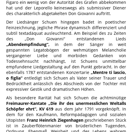
Figaro ein wenig von der Autorität des Grafen abbekommen
hat und der Leporello keineswegs als submissiver Diener
des charakterlich abgetakelten Don Giovanni auftritt.
Der Liedsänger Schuen hingegen badet in poetischer
Feinzeichnung, jegliche Phrase dynamisch differenziert und
subtil textadäquat ausleuchtend. Am Beispiel des zu Zeiten
des „Don Giovanni“ entstandenen Lieds
„Abendempfindung“,
in dem der Sänger in weit
gespannten Legatobögen der wehmütigen Melancholie
vergangener Liebe und morbiden Gedanken von
Todessehnsucht nachhängt, ist Schuens unmittelbar
empfundene Liedgestaltung auf den Punkt gebracht. In der
ebenfalls 1787 entstandenen Konzertarie
„Mentre ti lascio,
o figlia“
entledigt sich Schuen als Vater seiner Trauer und
Bedrücktheit anlässlich des Abschieds von der Tochter mit
expressiver Gestik und dramatischen Höhen.
Als besondere Rarität hat sich Schuen die achtminütige
Freimaurer-Kantate „Die ihr des unermesslichen Weltalls
Schöpfer ehrt“, KV 619
aus dem Jahr 1791 vorgeknöpft. In
dem für den Kaufmann, Reformpädagogen und sozialen
Utopisten
Franz Heinrich Ziegenhagen
geschriebenen Stück
ist in Zauberflötenmanier von brüderlichen Tugenden,
Ordnung, Ebenmaß, Weisheit und des Lebens wahrem