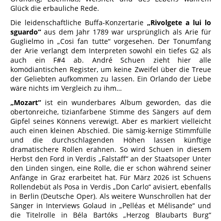
Glück die erbauliche Rede.
Die leidenschaftliche Buffa-Konzertarie
„Rivolgete a lui lo
sguardo“
aus dem Jahr 1789 war ursprünglich als Arie für
Guglielmo in „Cosi fan tutte“ vorgesehen. Der Tonumfang
der Arie verlangt dem Interpreten sowohl ein tiefes G2 als
auch ein F#4 ab. André Schuen zieht hier alle
komödiantischen Register, um keine Zweifel über die Treue
der Geliebten aufkommen zu lassen. Ein Orlando der Liebe
wäre nichts im Vergleich zu ihm…
„Mozart“
ist ein wunderbares Album geworden, das die
obertonreiche, tizianfarbene Stimme des Sängers auf dem
Gipfel seines Könnens verewigt. Aber es markiert vielleicht
auch einen kleinen Abschied. Die sämig-kernige Stimmfülle
und die durchschlagenden Höhen lassen künftige
dramatischere Rollen erahnen. So wird Schuen in diesem
Herbst den Ford in Verdis „Falstaff“ an der Staatsoper Unter
den Linden singen, eine Rolle, die er schon während seiner
Anfänge in Graz erarbeitet hat. Für März 2026 ist Schuens
Rollendebüt als Posa in Verdis „Don Carlo“ avisiert, ebenfalls
in Berlin (Deutsche Oper). Als weitere Wunschrollen hat der
Sänger in Interviews Golaud in „Pelléas et Mélisande“ und
die Titelrolle in Béla Bartóks „Herzog Blaubarts Burg“