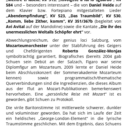
584
und – besonders interessant – die von
Daniel Heide
auf
dem Klavier bzw. Fortepiano mitgestalteten Lieder
„Abendempfindung“, KV 523, „Das Traumbild“, KV 530
,
„Komm, liebe Zither, komm“, KV 351/367b
(begleitet von
Avi Avital
auf der Mandoline) sowie die Kantate
„Die ihr des
unermesslichen Weltalls Schöpfer ehrt“
vor.
Abwechlungsreichum, der genius loci Salzburg, vom
Mozarteumorchester
unter der Stabführung des Geigers
und Chefdirigenten
Roberto González-Monjas
symbolträchtig garantiert, Biografisches (bereits 2004 gab
Schuen sein Debüt an der Salzach, Figaro war seine
Diplomfigur am Mozarteum, 2009 lernte er Daniel Heide
beim Abschlusskonzert der Sommerakademie Mozarteum
kennen) sowie programmatisch/thematische
Querverbindungen sind die Ingredienzien, die dieses Album
aus der Flut an Mozart-Publikationen bemerkenswert
hervorheben. Eine
„persönliche Reise mit Mozart
“ ist es
geworden, gibt Schuen zu Protokoll.
Die virile Baritonstimme ist mittlerweile schwerer, dunkler
und voluminöser geworden. Da hat sich im Laufe der Zeit
ein heldisches „George-London-Element“ in die lyrische
Traumstimme geschlichen. Mit dem Ergebnis, dass Schuens