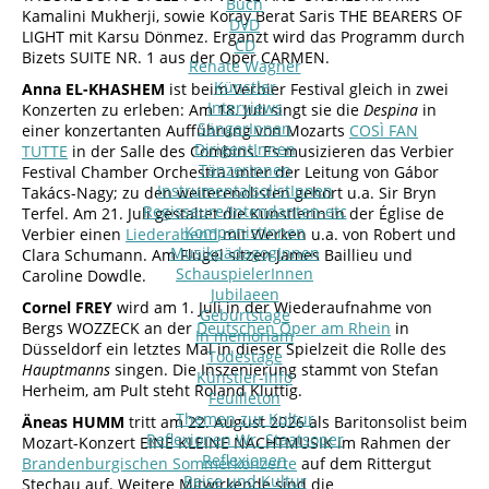
Buch
Kamalini Mukherji, sowie Koray Berat Saris THE BEARERS OF
DVD
LIGHT mit Karsu Dönmez. Ergänzt wird das Programm durch
CD
Bizets SUITE NR. 1 aus der Oper CARMEN.
Renate Wagner
Künstler
Anna EL-KHASHEM
ist beim Verbier Festival gleich in zwei
Interviews
Konzerten zu erleben: Am 18. Juli singt sie die
Despina
in
SängerInnen
einer konzertanten Aufführung von Mozarts
COSÌ FAN
DirigentInnen
TUTTE
in der Salle des Combins. Es musizieren das Verbier
TänzerInnen
Festival Chamber Orchestra unter der Leitung von Gábor
InstrumentalsolistInnen
Takács-Nagy; zu den weiterenolisten gehört u.a. Sir Bryn
Regisseure/Intendanten-etc
Terfel. Am 21. Juli gestaltet die Künstlerin in der Église de
KomponistInnen
Verbier einen
Liederabend
mit Werken u.a. von Robert und
MusikpädagogInnen
Clara Schumann. Am Flügel sitzen James Baillieu und
SchauspielerInnen
Caroline Dowdle.
Jubilaeen
Cornel FREY
wird am 1. Juli in der Wiederaufnahme von
Geburtstage
Bergs WOZZECK an der
Deutschen Oper am Rhein
in
In memoriam
Düsseldorf ein letztes Mal in dieser Spielzeit die Rolle des
Todestage
Hauptmanns
singen. Die Inszenierung stammt von Stefan
Künstler-Info
Herheim, am Pult steht Roland Kluttig.
Feuilleton
Themen zur Kultur
Äneas HUMM
tritt am 22. August 2026 als Baritonsolist beim
Reflexionen Wr. Staatsoper
Mozart-Konzert EINE KLEINE NACHTMUSIK im Rahmen der
Reflexionen
Brandenburgischen Sommerkonzerte
auf dem Rittergut
Reise und Kultur
Stechau auf. Weitere Mitwirkende sind die