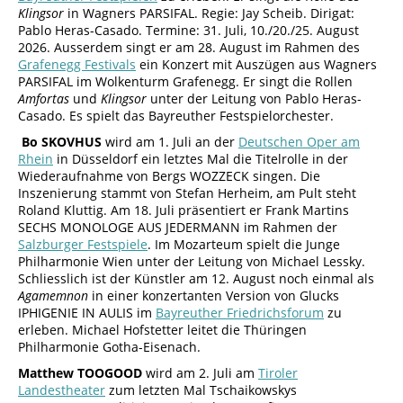
Klingsor
in Wagners PARSIFAL. Regie: Jay Scheib. Dirigat:
Pablo Heras-Casado. Termine: 31. Juli, 10./20./25. August
2026. Ausserdem singt er am 28. August im Rahmen des
Grafenegg Festivals
ein Konzert mit Auszügen aus Wagners
PARSIFAL im Wolkenturm Grafenegg. Er singt die Rollen
Amfortas
und
Klingsor
unter der Leitung von Pablo Heras-
Casado. Es spielt das Bayreuther Festspielorchester.
Bo SKOVHUS
wird am 1. Juli an der
Deutschen Oper am
Rhein
in Düsseldorf ein letztes Mal die Titelrolle in der
Wiederaufnahme von Bergs WOZZECK singen. Die
Inszenierung stammt von Stefan Herheim, am Pult steht
Roland Kluttig. Am 18. Juli präsentiert er Frank Martins
SECHS MONOLOGE AUS JEDERMANN im Rahmen der
Salzburger Festspiele
. Im Mozarteum spielt die Junge
Philharmonie Wien unter der Leitung von Michael Lessky.
Schliesslich ist der Künstler am 12. August noch einmal als
Agamemnon
in einer konzertanten Version von Glucks
IPHIGENIE IN AULIS im
Bayreuther Friedrichsforum
zu
erleben. Michael Hofstetter leitet die Thüringen
Philharmonie Gotha-Eisenach.
Matthew TOOGOOD
wird am 2. Juli am
Tiroler
Landestheater
zum letzten Mal Tschaikowskys