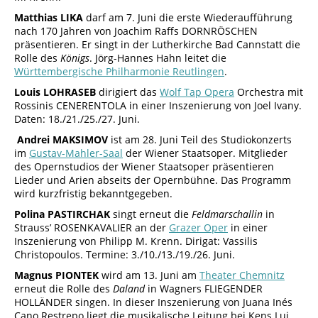
Matthias LIKA
darf am 7. Juni die erste Wiederaufführung
nach 170 Jahren von Joachim Raffs DORNRÖSCHEN
präsentieren. Er singt in der Lutherkirche Bad Cannstatt die
Rolle des
Königs
. Jörg-Hannes Hahn leitet die
Württembergische Philharmonie Reutlingen
.
Louis LOHRASEB
dirigiert das
Wolf Tap Opera
Orchestra mit
Rossinis CENERENTOLA in einer Inszenierung von Joel Ivany.
Daten: 18./21./25./27. Juni.
Andrei MAKSIMOV
ist am 28. Juni Teil des Studiokonzerts
im
Gustav-Mahler-Saal
der Wiener Staatsoper. Mitglieder
des Opernstudios der Wiener Staatsoper präsentieren
Lieder und Arien abseits der Opernbühne. Das Programm
wird kurzfristig bekanntgegeben.
Polina PASTIRCHAK
singt erneut die
Feldmarschallin
in
Strauss’ ROSENKAVALIER an der
Grazer Oper
in einer
Inszenierung von Philipp M. Krenn. Dirigat: Vassilis
Christopoulos. Termine: 3./10./13./19./26. Juni.
Magnus PIONTEK
wird am 13. Juni am
Theater Chemnitz
erneut die Rolle des
Daland
in Wagners FLIEGENDER
HOLLÄNDER singen. In dieser Inszenierung von Juana Inés
Cano Restrepo liegt die musikalische Leitung bei Kens Lui.