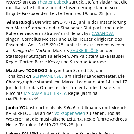
Wozzeck
an das
Theater Lübeck
zurück. Stefan Vladar hat die
musikalische Leitung und die Inszenierung stammt von
Brigitte Fassbaender. Letzte Termine: 19. und 25. Juni.
Alma Ruoqi SUN
wird am 3./9./12. Juni in der Inszenierung
von Marco Štorman an der Staatsoper Stuttgart erneut die
Rolle der
Helene
in Strauss’ und Benatzkys
CASANOVA
singen. Cornelius Meister und Luka Hauser dirigieren das
Ensemble. Am 16./18./20./28. Juni ist sie ausserdem wieder
als
Königin der Nacht
in Mozarts
ZAUBERFLÖTE
an der
Staatsoper Stuttgart zu erleben. Am Pult steht Luka Hauser.
Regie führten Barrie Kosky und Suzanne Andrade.
Matthew TOOGOOD
dirigiert am 3. und 27. Juni
Tchaikovskys
SCHWANENSEE
am Tiroler Landestheater. Die
Choreographie stammt von Marcel Leemann. Am 14. und 17.
Juni leitet er das Orchester des Tiroler Landestheaters mit
Puccinis
MADAMA BUTTERFLY.
Regie: Jasmina
Hadžiahmetović.
Junho YOU
ist nochmals als
Soldat
in Ullmanns und Mozarts
KAISERREQUIEM an der
Volksoper Wien
zu sehen. Tobias
Wögerer hat die musikalische Leitung. Regie führte Andreas
Heise. Termine: 16./19./23./26./28. Juni.
Lukasz ZALESKI
singt am 6. Juni die Rolle des
Jontek
in