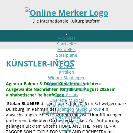
Die internationale Kulturplattform
Aktuelles
Startseite
Aktuelles
Spielpläne
Tanz-News
KÜNSTLER-INFOS
Reviews
Kritiken
Wiener Staatsoper
Oper in Österreich
Agentur Balmer & Dixon: Künstlernachrichten:
Oper international
Ausgewählte Nachrichten für Juli und August 2026 (in
Oper Archiv
alphabetischer Reihenfolge):
Operette-Musical
Stefan BLUNIER
dirigiert am 3. Juli 2026 im Schwelgernpark
Ballett/Performance
Duisburg im Rahmen des
Marxloh Music Circus
ein
Konzerte-Liederabende
abwechslungsreiches Programm mit zwei Uraufführungen
Sprechtheater
und einem beliebten Orchesterklassiker. Zur Aufführung
Ausstellungen
gelangen Bickram Ghoshs HOME AND THE INFINITE – A
Film
TAGORE SONG CYCLE FOR VOICE AND ORCHESTRA mit