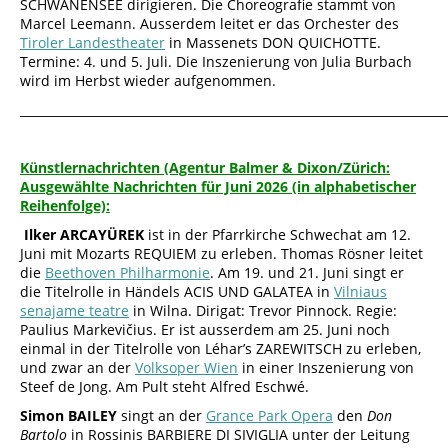
SCHWANENSEE dirigieren. Die Choreografie stammt von
Marcel Leemann. Ausserdem leitet er das Orchester des
Tiroler Landestheater
in Massenets DON QUICHOTTE.
Termine: 4. und 5. Juli. Die Inszenierung von Julia Burbach
wird im Herbst wieder aufgenommen.
_______________________________________________________________________
Künstlernachrichten (Agentur Balmer & Dixon/Zürich:
Ausgewählte Nachrichten für Juni 2026 (in alphabetischer
Reihenfolge):
Ilker ARCAYÜREK
ist in der Pfarrkirche Schwechat am 12.
Juni mit Mozarts REQUIEM zu erleben. Thomas Rösner leitet
die
Beethoven Philharmonie
. Am 19. und 21. Juni singt er
die Titelrolle in Händels ACIS UND GALATEA in
Vilniaus
senajame teatre
in Wilna. Dirigat: Trevor Pinnock. Regie:
Paulius Markevičius. Er ist ausserdem am 25. Juni noch
einmal in der Titelrolle von Léhar’s ZAREWITSCH zu erleben,
und zwar an der
Volksoper Wien
in einer Inszenierung von
Steef de Jong. Am Pult steht Alfred Eschwé.
Simon BAILEY
singt an der
Grance Park Opera
den
Don
Bartolo
in Rossinis BARBIERE DI SIVIGLIA unter der Leitung