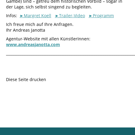
Gambe) sind – getreu dem historischen Vorbild – sogar in
der Lage, sich selbst singend zu begleiten.
Infos:
►Margret Koell
►Trailer-Video
►Programm
Ich freue mich auf Ihre Anfragen.
Ihr Andreas Janotta
Agentur-Website mit allen KünstlerInnen:
www.andreasjanotta.com
_______________________________________________________________________
Diese Seite drucken