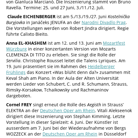
von Gianluca Marcianò. Die Inszenierung stammt von Bruno
Ravella. Termine: 25. und 27 Juni, 3./11./12. Juli.
Claude EICHENBERGER
ist am 5./13./19./27. Juni
Kostelnička
Buryjovka
in Janáčeks JENUFA an der
Narodni Divadlo Prag
.
Die Vorstellungen werden von Robert Jindra dirigiert. Regie
führte Calixto Bieito.
Anna EL-KHASHEM
ist am 12. und 13. Juni am
Mozartfest
Würzburg
in einer konzertanten Version von Mozarts
CLEMENZA DI TITO zu erleben. Sie singt die Rolle der
Servilia
. Christophe Rousset leitet die Talens Lyriques. Am
19. Juni präsentiert sie im Rahmen des
Heidelberger
Frühlings
das Konzert «Was blüht denn da?» zusammen mit
Keval Shah am Piano. In der Aula der Alten Universität
werden Lieder von Schubert, C. und R. Schumann, Strauss,
Rimsky-Korsakow, Tchaikowsky und Rachmaninov
dargeboten.
Cornel FREY
singt erneut die Rolle des
Aegisth
in Strauss’
ELEKTRA an der
Deutschen Oper am Rhein
. Vitali Alekseenok
dirigiert diese Inszenierung von Stephan Kimming. Letzte
Vorstellung in dieser Spielzeit: 4. Juni. Der Künstler ist
ausserdem am 7. Juni bei der Wiederaufnahme von Bergs
WOZZECK an der
Deutschen Oper am Rhein
in Düsseldorf