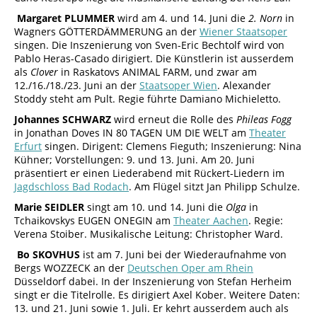
Margaret PLUMMER
wird am 4. und 14. Juni die
2. Norn
in
Wagners GÖTTERDÄMMERUNG an der
Wiener Staatsoper
singen. Die Inszenierung von Sven-Eric Bechtolf wird von
Pablo Heras-Casado dirigiert. Die Künstlerin ist ausserdem
als
Clover
in Raskatovs ANIMAL FARM, und zwar am
12./16./18./23. Juni an der
Staatsoper Wien
. Alexander
Stoddy steht am Pult. Regie führte Damiano Michieletto.
Johannes SCHWARZ
wird erneut die Rolle des
Phileas Fogg
in Jonathan Doves IN 80 TAGEN UM DIE WELT am
Theater
Erfurt
singen. Dirigent: Clemens Fieguth; Inszenierung: Nina
Kühner; Vorstellungen: 9. und 13. Juni. Am 20. Juni
präsentiert er einen Liederabend mit Rückert-Liedern im
Jagdschloss Bad Rodach
. Am Flügel sitzt Jan Philipp Schulze.
Marie SEIDLER
singt am 10. und 14. Juni die
Olga
in
Tchaikovskys EUGEN ONEGIN am
Theater Aachen
. Regie:
Verena Stoiber. Musikalische Leitung: Christopher Ward.
Bo SKOVHUS
ist am 7. Juni bei der Wiederaufnahme von
Bergs WOZZECK an der
Deutschen Oper am Rhein
Düsseldorf dabei. In der Inszenierung von Stefan Herheim
singt er die Titelrolle. Es dirigiert Axel Kober. Weitere Daten:
13. und 21. Juni sowie 1. Juli. Er kehrt ausserdem auch als