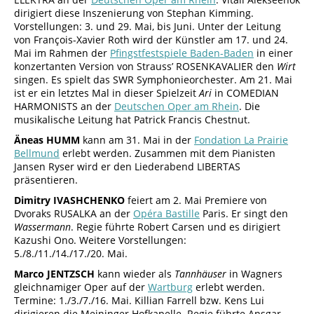
dirigiert diese Inszenierung von Stephan Kimming.
Vorstellungen: 3. und 29. Mai, bis Juni. Unter der Leitung
von François-Xavier Roth wird der Künstler am 17. und 24.
Mai im Rahmen der
Pfingstfestspiele Baden-Baden
in einer
konzertanten Version von Strauss’ ROSENKAVALIER den
Wirt
singen. Es spielt das SWR Symphonieorchester. Am 21. Mai
ist er ein letztes Mal in dieser Spielzeit
Ari
in COMEDIAN
HARMONISTS an der
Deutschen Oper am Rhein
. Die
musikalische Leitung hat Patrick Francis Chestnut.
Äneas HUMM
kann am 31. Mai in der
Fondation La Prairie
Bellmund
erlebt werden. Zusammen mit dem Pianisten
Jansen Ryser wird er den Liederabend LIBERTAS
präsentieren.
Dimitry IVASHCHENKO
feiert am 2. Mai Premiere von
Dvoraks RUSALKA an der
Opéra Bastille
Paris. Er singt den
Wassermann
. Regie führte Robert Carsen und es dirigiert
Kazushi Ono. Weitere Vorstellungen:
5./8./11./14./17./20. Mai.
Marco JENTZSCH
kann wieder als
Tannhäuser
in Wagners
gleichnamiger Oper auf der
Wartburg
erlebt werden.
Termine: 1./3./7./16. Mai. Killian Farrell bzw. Kens Lui
dirigieren die Meininger Hofkapelle. Regie führte Ansgar