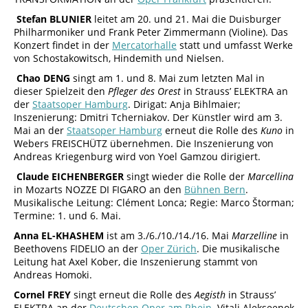
Stefan BLUNIER
leitet am 20. und 21. Mai die Duisburger
Philharmoniker und Frank Peter Zimmermann (Violine). Das
Konzert findet in der
Mercatorhalle
statt und umfasst Werke
von Schostakowitsch, Hindemith und Nielsen.
Chao DENG
singt am 1. und 8. Mai zum letzten Mal in
dieser Spielzeit den
Pfleger des Orest
in Strauss’ ELEKTRA an
der
Staatsoper Hamburg
. Dirigat: Anja Bihlmaier;
Inszenierung: Dmitri Tcherniakov. Der Künstler wird am 3.
Mai an der
Staatsoper Hamburg
erneut die Rolle des
Kuno
in
Webers FREISCHÜTZ übernehmen. Die Inszenierung von
Andreas Kriegenburg wird von Yoel Gamzou dirigiert.
Claude EICHENBERGER
singt wieder die Rolle der
Marcellina
in Mozarts NOZZE DI FIGARO an den
Bühnen Bern
.
Musikalische Leitung: Clément Lonca; Regie: Marco Štorman;
Termine: 1. und 6. Mai.
Anna EL-KHASHEM
ist am 3./6./10./14./16. Mai
Marzelline
in
Beethovens FIDELIO an der
Oper Zürich
. Die musikalische
Leitung hat Axel Kober, die Inszenierung stammt von
Andreas Homoki.
Cornel FREY
singt erneut die Rolle des
Aegisth
in Strauss’
ELEKTRA an der
Deutschen Oper am Rhein
. Vitali Alekseenok