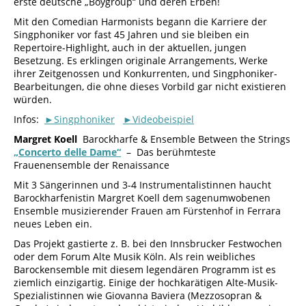
erste deutsche „Boygroup“ und deren Erben!
Mit den Comedian Harmonists begann die Karriere der
Singphoniker vor fast 45 Jahren und sie bleiben ein
Repertoire-Highlight, auch in der aktuellen, jungen
Besetzung. Es erklingen originale Arrangements, Werke
ihrer Zeitgenossen und Konkurrenten, und Singphoniker-
Bearbeitungen, die ohne dieses Vorbild gar nicht existieren
würden.
Infos:
►Singphoniker
►Videobeispiel
Margret Koell
Barockharfe & Ensemble Between the Strings
„Concerto delle Dame“
– Das berühmteste
Frauenensemble der Renaissance
Mit 3 Sängerinnen und 3-4 Instrumentalistinnen haucht
Barockharfenistin Margret Koell dem sagenumwobenen
Ensemble musizierender Frauen am Fürstenhof in Ferrara
neues Leben ein.
Das Projekt gastierte z. B. bei den Innsbrucker Festwochen
oder dem Forum Alte Musik Köln. Als rein weibliches
Barockensemble mit diesem legendären Programm ist es
ziemlich einzigartig. Einige der hochkarätigen Alte-Musik-
Spezialistinnen wie Giovanna Baviera (Mezzosopran &