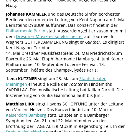
Haag.
Johannes KAMMLER
und das Deutsche Sinfonieorchester
Berlin werden unter der Leitung von Kent Nagano am 1. Mai
Bernsteins DYBBUK aufführen. Das Konzert findet in der
Philharmonie Berlin
statt. Ausserdem geht er zusammen mit
dem
Dresdner Musikfestspielorchester
auf Tournee. In
Wagners GÖTTERDÄMMERUNG singt er
Gunther
. Es dirigiert
Kent Nagano. Termine:
14. Mai Dresdner Musikfestspiele; 24. Mai Friedrichsforum
Bayreuth; 26. Mai Elbphilharmonie Hamburg; 4. Juni Kölner
Philharmonie; 10. September Lucerne Festival; 13.
September Théâtre des Champs-Elysées Paris.
Lena KUTZNER
singt am 23. Mai am
Staatstheater
Meiningen
erneut die Rolle der
Tochter
in Hindemiths
CARDILLAC. Die musikalische Leitung hat Killian Farrell. Die
Inszenierung von Giulia Giammona läuft bis Juni.
Matthias LIKA
singt Haydns SCHÖPFUNG unter der Leitung
von Vincent Heitzer. Das Konzert findet am 10. Mai im
Kaiserdom Bamberg
statt. Es spielen die Bamberger
Symphoniker. Am 21. und 22. Mai nimmt er an der
Eröffnung der TAGE ALTER MUSIK in Regensburg Teil. In der
Dreieinigkeitskirche
werden Werke von Weber und