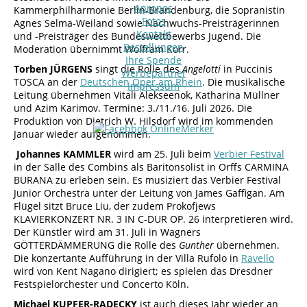
Apropos
Kammerphilharmonie Berlin-Brandenburg, die Sopranistin
Fotos
Agnes Selma-Weiland sowie Nachwuchs-Preisträgerinnen
Kontakt
und -Preisträger des Bundeswettbewerbs Jugend. Die
Bestellungen
Moderation übernimmt Wolfram Korr.
Ihre Spende
Torben JÜRGENS
singt die Rolle des
Angelotti
in Puccinis
Werbepartner
TOSCA an der
Deutschen Oper am Rhein
. Die musikalische
Impressum
Leitung übernehmen Vitali Alekseenok, Katharina Müllner
und Azim Karimov. Termine: 3./11./16. Juli 2026. Die
Produktion von Dietrich W. Hilsdorf wird im kommenden
Januar wieder aufgenommen.
Johannes KAMMLER
wird am 25. Juli beim
Verbier Festival
in der Salle des Combins als Baritonsolist in Orffs CARMINA
BURANA zu erleben sein. Es musiziert das Verbier Festival
Junior Orchestra unter der Leitung von James Gaffigan. Am
Flügel sitzt Bruce Liu, der zudem Prokofjews
KLAVIERKONZERT NR. 3 IN C-DUR OP. 26 interpretieren wird.
Der Künstler wird am 31. Juli in Wagners
GÖTTERDÄMMERUNG die Rolle des
Gunther
übernehmen.
Die konzertante Aufführung in der Villa Rufolo in
Ravello
wird von Kent Nagano dirigiert; es spielen das Dresdner
Festspielorchester und Concerto Köln.
Michael KUPFER-RADECKY
ist auch dieses Jahr wieder an