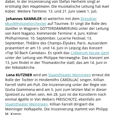
dabei. In der Inszenierung von Stefan Herheim singt er
erstmalig den
Hauptmann
. Die musikalische Leitung hat Axel
Kober. Weitere Termine: 13. und 21. Juni sowie 1. Juli.
Johannes KAMMLER
ist weiterhin mit dem
Dresdner
Musikfestspielorchester
auf Tournee. Er singt die Rolle des
Gunther
in Wagners GÖTTERDÄMMERUNG unter der Leitung
von Kent Nagano. Kommende Termine: 4. Juni, Kölner
Philharmonie; 10. September, Lucerne Festival; 13.
September, Théâtre des Champs-Élysées, Paris. Ausserdem
präsentiert er am 13. und 14. Juni in Leipzig das Konzert
«Top 50 Bach Cantatas». Es spielt das
Collegium Vocale Gent
unter der Leitung von Philippe Herreweghe. Das Konzert am
13. Juni findet in der Thomaskirche statt; das am 14. Juni in
der Nikolaikirche.
Lena KUTZNER
wird am
Staatstheater Meiningen
erneut die
Rolle der
Tochter
in Hindemiths CARDILLAC singen. Killian
Farrell steht am Pult. Die Inszenierung unter der Regie von
Giulia Giammona wird am 5. Juni zum letzten Mal in dieser
Spielzeit zu sehen sein. Am 28. Juni ist die Künstlerin noch
einmal
Agathe
in Von Webers FREISCHÜTZ, ebenfalls am
Staatstheater Meiningen
. Killian Farrell dirigiert die
Meininger Hofkapelle. Die Inszenierung stammt von Philipp
M. Krenn.