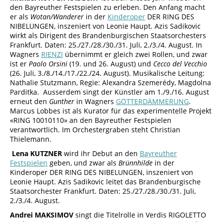
den Bayreuther Festspielen zu erleben. Den Anfang macht
er als
Wotan/Wanderer
in der
Kinderoper
DER RING DES
NIBELUNGEN, inszeniert von Leonie Haupt. Azis Sadikovic
wirkt als Dirigent des Brandenburgischen Staatsorchesters
Frankfurt. Daten: 25./27./28./30./31. Juli, 2./3./4. August. In
Wagners
RIENZI
übernimmt er gleich zwei Rollen, und zwar
ist er
Paolo Orsini
(19. und 26. August) und
Cecco del Vecchio
(26. Juli, 3./8./14./17./22./24. August). Musikalische Leitung:
Nathalie Stutzmann, Regie: Alexandra Szemerédy, Magdolna
Parditka. Ausserdem singt der Künstler am 1./9./16. August
erneut den
Gunther
in Wagners
GÖTTERDÄMMERUNG
.
Marcus Lobbes ist als Kurator für das experimentelle Projekt
«RING 10010110» an den Bayreuther Festspielen
verantwortlich. Im Orchestergraben steht Christian
Thielemann.
Lena KUTZNER
wird ihr Debut an den
Bayreuther
Festspielen
geben, und zwar als
Brünnhilde
in der
Kinderoper DER RING DES NIBELUNGEN, inszeniert von
Leonie Haupt. Azis Sadikovic leitet das Brandenburgische
Staatsorchester Frankfurt. Daten: 25./27./28./30./31. Juli,
2./3./4. August.
Andrei MAKSIMOV
singt die Titelrolle in Verdis RIGOLETTO