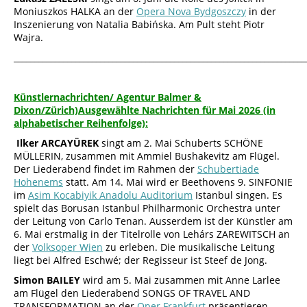
Moniuszkos HALKA an der
Opera Nova Bydgoszczy
in der
Inszenierung von Natalia Babińska. Am Pult steht Piotr
Wajra.
_______________________________________________________________________
Künstlernachrichten/ Agentur Balmer &
Dixon/Zürich)Ausgewählte Nachrichten für Mai 2026 (in
alphabetischer Reihenfolge):
Ilker ARCAYÜREK
singt am 2. Mai Schuberts SCHÖNE
MÜLLERIN, zusammen mit Ammiel Bushakevitz am Flügel.
Der Liederabend findet im Rahmen der
Schubertiade
Hohenems
statt. Am 14. Mai wird er Beethovens 9. SINFONIE
im
Asim Kocabiyik Anadolu Auditorium
Istanbul singen. Es
spielt das Borusan Istanbul Philharmonic Orchestra unter
der Leitung von Carlo Tenan. Ausserdem ist der Künstler am
6. Mai erstmalig in der Titelrolle von Lehárs ZAREWITSCH an
der
Volksoper Wien
zu erleben. Die musikalische Leitung
liegt bei Alfred Eschwé; der Regisseur ist Steef de Jong.
Simon BAILEY
wird am 5. Mai zusammen mit Anne Larlee
am Flügel den Liederabend SONGS OF TRAVEL AND
TRANSFORMATION an der
Oper Frankfurt
präsentieren.