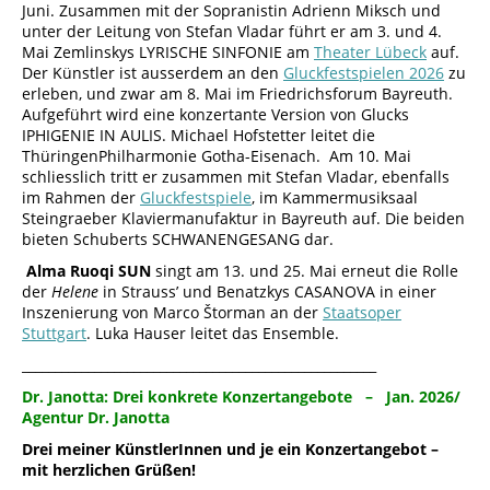
Juni. Zusammen mit der Sopranistin Adrienn Miksch und
unter der Leitung von Stefan Vladar führt er am 3. und 4.
Mai Zemlinskys LYRISCHE SINFONIE am
Theater Lübeck
auf.
Der Künstler ist ausserdem an den
Gluckfestspielen 2026
zu
erleben, und zwar am 8. Mai im Friedrichsforum Bayreuth.
Aufgeführt wird eine konzertante Version von Glucks
IPHIGENIE IN AULIS. Michael Hofstetter leitet die
ThüringenPhilharmonie Gotha-Eisenach. Am 10. Mai
schliesslich tritt er zusammen mit Stefan Vladar, ebenfalls
im Rahmen der
Gluckfestspiele
, im Kammermusiksaal
Steingraeber Klaviermanufaktur in Bayreuth auf. Die beiden
bieten Schuberts SCHWANENGESANG dar.
Alma Ruoqi SUN
singt am 13. und 25. Mai erneut die Rolle
der
Helene
in Strauss’ und Benatzkys CASANOVA in einer
Inszenierung von Marco Štorman an der
Staatsoper
Stuttgart
. Luka Hauser leitet das Ensemble.
______________________________________________________
Dr. Janotta: Drei konkrete Konzertangebote – Jan. 2026/
Agentur Dr. Janotta
Drei meiner KünstlerInnen und je ein Konzertangebot –
mit herzlichen Grüßen!