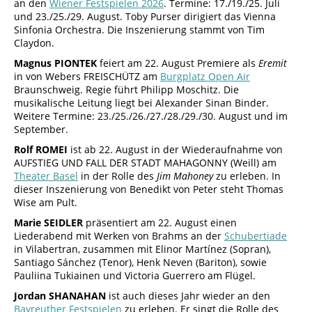
an den
Wiener Festspielen 2026
. Termine: 17./19./25. Juli
und 23./25./29. August. Toby Purser dirigiert das Vienna
Sinfonia Orchestra. Die Inszenierung stammt von Tim
Claydon.
Magnus PIONTEK
feiert am 22. August Premiere als
Eremit
in von Webers FREISCHÜTZ am
Burgplatz Open Air
Braunschweig. Regie führt Philipp Moschitz. Die
musikalische Leitung liegt bei Alexander Sinan Binder.
Weitere Termine: 23./25./26./27./28./29./30. August und im
September.
Rolf ROMEI
ist ab 22. August in der Wiederaufnahme von
AUFSTIEG UND FALL DER STADT MAHAGONNY (Weill) am
Theater Basel
in der Rolle des
Jim Mahoney
zu erleben. In
dieser Inszenierung von Benedikt von Peter steht Thomas
Wise am Pult.
Marie SEIDLER
präsentiert am 22. August einen
Liederabend mit Werken von Brahms an der
Schubertiade
in Vilabertran, zusammen mit Elinor Martínez (Sopran),
Santiago Sánchez (Tenor), Henk Neven (Bariton), sowie
Pauliina Tukiainen und Victoria Guerrero am Flügel.
Jordan SHANAHAN
ist auch dieses Jahr wieder an den
Bayreuther Festspielen
zu erleben. Er singt die Rolle des