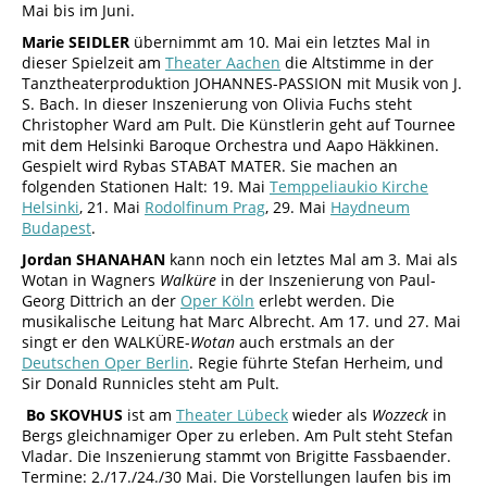
Mai bis im Juni.
Marie SEIDLER
übernimmt am 10. Mai ein letztes Mal in
dieser Spielzeit am
Theater Aachen
die Altstimme in der
Tanztheaterproduktion JOHANNES-PASSION mit Musik von J.
S. Bach. In dieser Inszenierung von Olivia Fuchs steht
Christopher Ward am Pult. Die Künstlerin geht auf Tournee
mit dem Helsinki Baroque Orchestra und Aapo Häkkinen.
Gespielt wird Rybas STABAT MATER. Sie machen an
folgenden Stationen Halt: 19. Mai
Temppeliaukio Kirche
Helsinki
, 21. Mai
Rodolfinum Prag
, 29. Mai
Haydneum
Budapest
.
Jordan SHANAHAN
kann noch ein letztes Mal am 3. Mai als
Wotan in Wagners
Walküre
in der Inszenierung von Paul-
Georg Dittrich an der
Oper Köln
erlebt werden. Die
musikalische Leitung hat Marc Albrecht. Am 17. und 27. Mai
singt er den WALKÜRE-
Wotan
auch erstmals an der
Deutschen Oper Berlin
. Regie führte Stefan Herheim, und
Sir Donald Runnicles steht am Pult.
Bo SKOVHUS
ist am
Theater Lübeck
wieder als
Wozzeck
in
Bergs gleichnamiger Oper zu erleben. Am Pult steht Stefan
Vladar. Die Inszenierung stammt von Brigitte Fassbaender.
Termine: 2./17./24./30 Mai. Die Vorstellungen laufen bis im