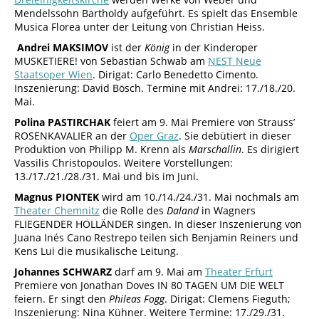
Mendelssohn Bartholdy aufgeführt. Es spielt das Ensemble
Musica Florea unter der Leitung von Christian Heiss.
Andrei MAKSIMOV
ist der
König
in der Kinderoper
MUSKETIERE! von Sebastian Schwab am
NEST Neue
Staatsoper Wien
. Dirigat: Carlo Benedetto Cimento.
Inszenierung: David Bösch. Termine mit Andrei: 17./18./20.
Mai.
Polina PASTIRCHAK
feiert am 9. Mai Premiere von Strauss’
ROSENKAVALIER an der
Oper Graz
. Sie debütiert in dieser
Produktion von Philipp M. Krenn als
Marschallin
. Es dirigiert
Vassilis Christopoulos. Weitere Vorstellungen:
13./17./21./28./31. Mai und bis im Juni.
Magnus PIONTEK
wird am 10./14./24./31. Mai nochmals am
Theater Chemnitz
die Rolle des
Daland
in Wagners
FLIEGENDER HOLLÄNDER singen. In dieser Inszenierung von
Juana Inés Cano Restrepo teilen sich Benjamin Reiners und
Kens Lui die musikalische Leitung.
Johannes SCHWARZ
darf am 9. Mai am
Theater Erfurt
Premiere von Jonathan Doves IN 80 TAGEN UM DIE WELT
feiern. Er singt den
Phileas Fogg
. Dirigat: Clemens Fieguth;
Inszenierung: Nina Kühner. Weitere Termine: 17./29./31.