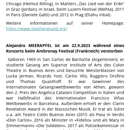
Chicago (Helmut Rilling), in Mahlers „Das Lied von der Erde“
in Graz (Jordan), in Israel, beim Luzern Festival (Mehta), 2011
in Paris (Daniele Gatti) und 2012 in Prag (Eliahu Inbal).
Weitere Informationen auf seiner Homepage:
https://www.stephengould.org/
Alejandro MEERAPFEL ist am 22.9.2023 während eines
Konzerts beim Ambronay Festival (Frankreich) verstorben
Geboren 1969 in San Carlos de Bariloche (Argentinien); er
studierte Gesang am Superior Institute of Arts des Colon
Theatre in Buenos Aires und besuchte Meisterklassen von
Lucka Jerman, Ricardo Yost, Carlos Vilo, Ruggiero Orofino
und Thomas Quasthoff. Er war Gewinner des
Internationalen Gesangswettbewerbs von Athen, gewann
den 2. Preis des Angelica Catalani Competition in Italien und
war Halbfinalist des Internationalen Francisco Viñas
Wettbewerbs in Barcelona. Außerdem erhielt er den Clarín
Revelation Award in der klassischen Musik. Er trat als Solist
u.a. am Teatro Colón Buenos Aires (2015 als Posa in Verdis
«Don Carlos», 2016 als Minister in «Fidelio» und als Mary in
Zimmermanns «Die Soldaten», 2017 als Polizeikommissär in