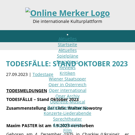
Die internationale Kulturplattform
Aktuelles
Startseite
Aktuelles
Spielpläne
Tanz-News
TODESFÄLLE: STAND OKTOBER 2023
Reviews
Kritiken
27.09.2023 |
Todestage
Wiener Staatsoper
Oper in Österreich
Oper international
TODESMELDUNGEN
Oper Archiv
TODESFÄLLE – Stand Oktober 2023
Operette-Musical
Ballett/Performance
Zusammenstellung der Liste: Walter Nowotny
Konzerte-Liederabende
Sprechtheater
Ausstellungen
Maxim PASTER ist am 1.9.2023 verstorben
Film
Geboren am 4. Dezember 1975 in Charkiw (Ukraine); er