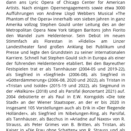
dann ans Lyric Opera of Chicago Center for American
Artists. Nach einigen Opernengagements sowie etwa 3000
Aufführungen von Andrew Lloyd Webbers Musical »The
Phantom of the Opera« innerhalb von sieben Jahren in ganz
Amerika vollzog Stephen Gould unter Leitung des an der
Metropolitan Opera New York tätigen Baritons John Fiorito
den Wandel zum Heldentenor. Sein Debüt im neuen
Stimmfach als Florestan in »Fidelio« am Linzer
Landestheater fand großen Anklang bei Publikum und
Presse und legte den Grundstein zu seiner internationalen
Karriere. Schnell hat Stephen Gould sich in Europa als einer
der führenden Heldentenöre etabliert. Bei den Bayreuther
Festspielen trat er als Tannhäuser (2004-05 und 2019-22),
als Siegfried in »Siegfried« (2006-08), als Siegfried in
»Götterdämmerung« (2006-08, 2020 und 2022), als Tristan in
»Tristan und Isolde« (2015-19 und 2022), als Siegmund in
der »Walküre« (2018) und als Parsifal (konzertant 2021) auf.
2004 debütierte er als Paul in E.W. Korngolds »Die tote
Stadt« an der Wiener Staatsoper, an der er bis 2020 in
insgesamt 105 Vorstellungen auch als Erik in »Der fliegende
Holländer«, als Siegfried im Nibelungen-Ring, als Parsifal,
als Tannhäuser, als Bacchus in »Ariadne auf Naxos« von R.
Strauss, als Peter Grimes von B. Britten, als Tristan, als
Kaiser in »Die Frau ohne Schatten« von R. Strauss und als