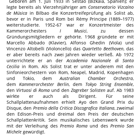
Geboren am 1. Juli 1933 in Sestao (Bizkaia, Spanien); er
legte bereits als Vierzehnjähriger am
Conservatorio Vizcaíno
de Música
in Bilbao die Konzertreifeprüfung als Solist ab,
bevor er in Paris und Rom bei Rémy Principe (1889–1977)
weiterstudierte. 1952-67 war er Konzertmeister des
Kammerorchesters
I Musici
, zu dessen
Gründungsmitgliedern er gehörte. 1968 gründete er mit
Marcello Abbado (Klavier), Alfonso Ghedin (Viola) und
Vincenzo Altobelli (Violoncello) das
Quartetto Beethoven
, das
er aber bereits nach zwei Jahren wieder verließ. Ab 1972
unterrichtete er an der
Accademia Nazionale di Santa
Cecilia
in Rom. Als Solist trat er unter anderem mit den
Sinfonieorchestern von Rom, Neapel, Madrid, Kopenhagen
und Tokio, dem
Australian Chamber Orchestra
,
dem
Kammerorchester Berlin
, dem
Tokyo String Ensemble
,
den
Virtuosi di Roma
und den
Zagreber Solisten
auf. Ab 1983
wirkte er auch als Dirigent. Für seine
Schallplattenaufnahmen erhielt Ayo den Grand Prix du
Disque, den
Premio della Critica Discografica Italiana
, zweimal
den Edison-Preis und dreimal den Preis der deutschen
Schallplattenkritik. Sein musikalisches Lebenswerk wurde
mit der Verleihung des
Premio Roma
und des
Premio San
Michele
gewürdigt.