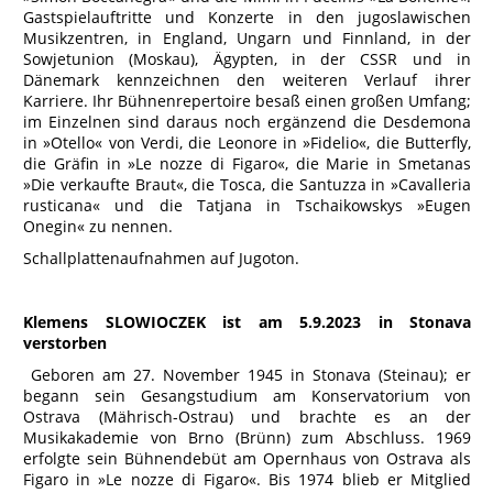
Gastspielauftritte und Konzerte in den jugoslawischen
Musikzentren, in England, Ungarn und Finnland, in der
Sowjetunion (Moskau), Ägypten, in der CSSR und in
Dänemark kennzeichnen den weiteren Verlauf ihrer
Karriere. Ihr Bühnenrepertoire besaß einen großen Umfang;
im Einzelnen sind daraus noch ergänzend die Desdemona
in »Otello« von Verdi, die Leonore in »Fidelio«, die Butterfly,
die Gräfin in »Le nozze di Figaro«, die Marie in Smetanas
»Die verkaufte Braut«, die Tosca, die Santuzza in »Cavalleria
rusticana« und die Tatjana in Tschaikowskys »Eugen
Onegin« zu nennen.
Schallplattenaufnahmen auf Jugoton.
Klemens SLOWIOCZEK ist am 5.9.2023 in Stonava
verstorben
Geboren am 27. November 1945 in Stonava (Steinau); er
begann sein Gesangstudium am Konservatorium von
Ostrava (Mährisch-Ostrau) und brachte es an der
Musikakademie von Brno (Brünn) zum Abschluss. 1969
erfolgte sein Bühnendebüt am Opernhaus von Ostrava als
Figaro in »Le nozze di Figaro«. Bis 1974 blieb er Mitglied