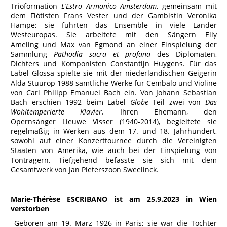
Trioformation
L’Estro Armonico Amsterdam
, gemeinsam mit
dem Flötisten Frans Vester und der Gambistin Veronika
Hampe; sie führten das Ensemble in viele Länder
Westeuropas. Sie arbeitete mit den Sängern Elly
Ameling und Max van Egmond an einer Einspielung der
Sammlung
Pathodia sacra et profana
des Diplomaten,
Dichters und Komponisten Constantijn Huygens. Für das
Label Glossa spielte sie mit der niederländischen Geigerin
Alda Stuurop 1988 sämtliche Werke für Cembalo und Violine
von Carl Philipp Emanuel Bach ein. Von Johann Sebastian
Bach erschien 1992 beim Label
Globe
Teil zwei von
Das
Wohltemperierte Klavier.
Ihren Ehemann, den
Opernsänger Lieuwe Visser (1940-2014), begleitete sie
regelmäßig in Werken aus dem 17. und 18. Jahrhundert,
sowohl auf einer Konzerttournee durch die Vereinigten
Staaten von Amerika, wie auch bei der Einspielung von
Tonträgern. Tiefgehend befasste sie sich mit dem
Gesamtwerk von Jan Pieterszoon Sweelinck.
Marie-Thérèse ESCRIBANO ist am 25.9.2023 in Wien
verstorben
Geboren am 19. März 1926 in Paris; sie war die Tochter