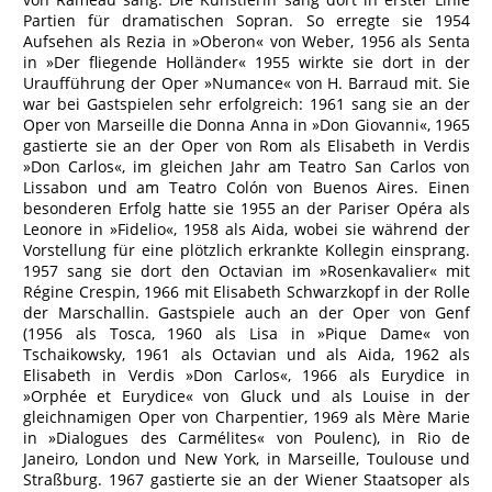
Partien für dramatischen Sopran. So erregte sie 1954
Aufsehen als Rezia in »Oberon« von Weber, 1956 als Senta
in »Der fliegende Holländer« 1955 wirkte sie dort in der
Uraufführung der Oper »Numance« von H. Barraud mit. Sie
war bei Gastspielen sehr erfolgreich: 1961 sang sie an der
Oper von Marseille die Donna Anna in »Don Giovanni«, 1965
gastierte sie an der Oper von Rom als Elisabeth in Verdis
»Don Carlos«, im gleichen Jahr am Teatro San Carlos von
Lissabon und am Teatro Colón von Buenos Aires. Einen
besonderen Erfolg hatte sie 1955 an der Pariser Opéra als
Leonore in »Fidelio«, 1958 als Aida, wobei sie während der
Vorstellung für eine plötzlich erkrankte Kollegin einsprang.
1957 sang sie dort den Octavian im »Rosenkavalier« mit
Régine Crespin, 1966 mit Elisabeth Schwarzkopf in der Rolle
der Marschallin. Gastspiele auch an der Oper von Genf
(1956 als Tosca, 1960 als Lisa in »Pique Dame« von
Tschaikowsky, 1961 als Octavian und als Aida, 1962 als
Elisabeth in Verdis »Don Carlos«, 1966 als Eurydice in
»Orphée et Eurydice« von Gluck und als Louise in der
gleichnamigen Oper von Charpentier, 1969 als Mère Marie
in »Dialogues des Carmélites« von Poulenc), in Rio de
Janeiro, London und New York, in Marseille, Toulouse und
Straßburg. 1967 gastierte sie an der Wiener Staatsoper als