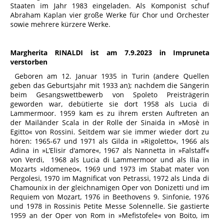
Staaten im Jahr 1983 eingeladen. Als Komponist schuf
Abraham Kaplan vier große Werke für Chor und Orchester
sowie mehrere kürzere Werke.
Margherita RINALDI ist am 7.9.2023 in Impruneta
verstorben
Geboren am 12. Januar 1935 in Turin (andere Quellen
geben das Geburtsjahr mit 1933 an); nachdem die Sängerin
beim Gesangswettbewerb von Spoleto Preisträgerin
geworden war, debütierte sie dort 1958 als Lucia di
Lammermoor. 1959 kam es zu ihrem ersten Auftreten an
der Mailänder Scala in der Rolle der Sinaida in »Mosè in
Egitto« von Rossini. Seitdem war sie immer wieder dort zu
hören: 1965-67 und 1971 als Gilda in »Rigoletto«, 1966 als
Adina in »L’Elisir d‘amore«, 1967 als Nannetta in »Falstaff«
von Verdi, 1968 als Lucia di Lammermoor und als Ilia in
Mozarts »Idomeneo«, 1969 und 1973 im Stabat mater von
Pergolesi, 1970 im Magnificat von Petrassi, 1972 als Linda di
Chamounix in der gleichnamigen Oper von Donizetti und im
Requiem von Mozart, 1976 in Beethovens 9. Sinfonie, 1976
und 1978 in Rossinis Petite Messe Solennelle. Sie gastierte
1959 an der Oper von Rom in »Mefistofele« von Boito, im