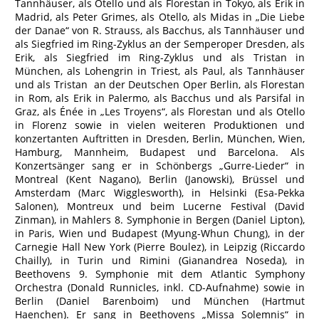
Tannhäuser, als Otello und als Florestan in Tokyo, als Erik in
Madrid, als Peter Grimes, als Otello, als Midas in „Die Liebe
der Danae“ von R. Strauss, als Bacchus, als Tannhäuser und
als Siegfried im Ring-Zyklus an der Semperoper Dresden, als
Erik, als Siegfried im Ring-Zyklus und als Tristan in
München, als Lohengrin in Triest, als Paul, als Tannhäuser
und als Tristan an der Deutschen Oper Berlin, als Florestan
in Rom, als Erik in Palermo, als Bacchus und als Parsifal in
Graz, als Énée in „Les Troyens“, als Florestan und als Otello
in Florenz sowie in vielen weiteren Produktionen und
konzertanten Auftritten in Dresden, Berlin, München, Wien,
Hamburg, Mannheim, Budapest und Barcelona. Als
Konzertsänger sang er in Schönbergs „Gurre-Lieder“ in
Montreal (Kent Nagano), Berlin (Janowski), Brüssel und
Amsterdam (Marc Wigglesworth), in Helsinki (Esa-Pekka
Salonen), Montreux und beim Lucerne Festival (David
Zinman), in Mahlers 8. Symphonie in Bergen (Daniel Lipton),
in Paris, Wien und Budapest (Myung-Whun Chung), in der
Carnegie Hall New York (Pierre Boulez), in Leipzig (Riccardo
Chailly), in Turin und Rimini (Gianandrea Noseda), in
Beethovens 9. Symphonie mit dem Atlantic Symphony
Orchestra (Donald Runnicles, inkl. CD-Aufnahme) sowie in
Berlin (Daniel Barenboim) und München (Hartmut
Haenchen). Er sang in Beethovens „Missa Solemnis“ in