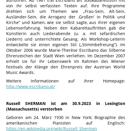
aufführen. Ab 1981 trat Escribano als Solokabarettistin mit
von ihr selbst verfassten Texten auf. Ihre Programme
drehten sich um Themen wie „Frau-Sein, Alt-Sein,
Ausländer-Sein, die Arroganz der ‚Großen‘ in Politik und
Kirche“ und kamen, wie sie selbst sagte, aus ihrer eigenen
Lebenserfahrung. Neben den Kabarettauftritten gab die
Künstlerin auch Liederabende (u. a. mit sefardischen
Liedern) und unterrichtete Gesang. Als Workshop-Leiterin
entwickelte sie einen eigenen Stil („Stimmbefreiung“). Im
Oktober 2006 wurde Marie-Therèse Escribano das Silberne
Ehrenzeichen der Stadt Wien verliehen. Im Dezember 2007
erhielt sie für ihr Lebenswerk im Rahmen des Wiener
Festivals der Klänge den Ehrenpreis der Austrian World
Music Awards.
Weitere Informationen auf ihrer Homepage:
http://www.escribano.at/
Russell SHERMAN ist am 30.9.2023 in Lexington
(Massachusetts) verstorben
Geboren am 24. März 1930 in New York; Biographie des
amerikanischen Pianisten auf Englisch:
https://en.wikipedia.org/wiki/Russell_Sherman