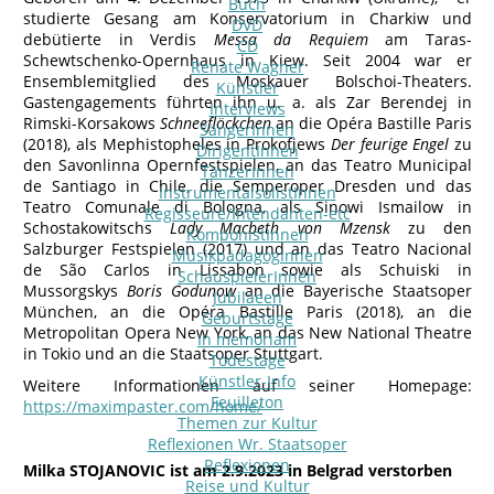
Buch
studierte Gesang am Konservatorium in Charkiw und
DVD
debütierte in Verdis
Messa da Requiem
am Taras-
CD
Schewtschenko-Opernhaus in Kiew. Seit 2004 war er
Renate Wagner
Ensemblemitglied des Moskauer Bolschoi-Theaters.
Künstler
Gastengagements führten ihn u. a. als Zar Berendej in
Interviews
Rimski-Korsakows
Schneeflöckchen
an die Opéra Bastille Paris
SängerInnen
(2018), als Mephistopheles in Prokofjews
Der feurige Engel
zu
DirigentInnen
den Savonlinna Opernfestspielen, an das Teatro Municipal
TänzerInnen
de Santiago in Chile, die Semperoper Dresden und das
InstrumentalsolistInnen
Teatro Comunale di Bologna, als Sinowi Ismailow in
Regisseure/Intendanten-etc
Schostakowitschs
Lady Macbeth von Mzensk
zu den
KomponistInnen
Salzburger Festspielen (2017) und an das Teatro Nacional
MusikpädagogInnen
de São Carlos in Lissabon sowie als Schuiski in
SchauspielerInnen
Mussorgskys
Boris Godunow
an die Bayerische Staatsoper
Jubilaeen
München, an die Opéra Bastille Paris (2018), an die
Geburtstage
Metropolitan Opera New York, an das New National Theatre
In memoriam
in Tokio und an die Staatsoper Stuttgart.
Todestage
Künstler-Info
Weitere Informationen auf seiner Homepage:
Feuilleton
https://maximpaster.com/home/
Themen zur Kultur
Reflexionen Wr. Staatsoper
Reflexionen
Milka STOJANOVIC ist am 2.9.2023 in Belgrad verstorben
Reise und Kultur