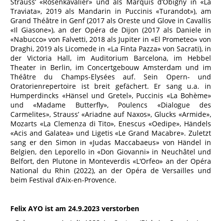
Strauss’ «Rosenkavalier» und als Marquis d’Obigny in «La
Traviata», 2019 als Mandarin in Puccinis «Turandot»), am
Grand Théâtre in Genf (2017 als Oreste und Glove in Cavallis
«Il Giasone»), an der Opéra de Dijon (2017 als Daniele in
«Nabucco» von Falvetti, 2018 als Jupiter in «El Prometeo» von
Draghi, 2019 als Licomede in «La Finta Pazza» von Sacrati), in
der Victoria Hall, im Auditorium Barcelona, im Hebbel
Theater in Berlin, im Concertgebouw Amsterdam und im
Théâtre du Champs-Elysées auf. Sein Opern- und
Oratorienrepertoire ist breit gefächert. Er sang u.a. in
Humperdincks «Hänsel und Gretel», Puccinis «La Bohème»
und «Madame Butterfly», Poulencs «Dialogue des
Carmelites», Strauss’ «Ariadne auf Naxos», Glucks «Armide»,
Mozarts «La Clemenza di Tito», Enescus «Oedipe», Händels
«Acis and Galatea» und Ligetis «Le Grand Macabre». Zuletzt
sang er den Simon in «Judas Maccabaeus» von Händel in
Belgien, den Leporello in «Don Giovanni» in Neuchâtel und
Belfort, den Plutone in Monteverdis «L‘Orfeo» an der Opéra
National du Rhin (2022), an der Opéra de Versailles und
beim Festival d’Aix-en-Provence.
Felix AYO ist am 24.9.2023 verstorben