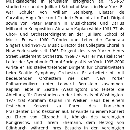
Musikakademie in Jerusalem erfolgreich ab. 1954-57
studierte er an der Juilliard School of Music in New York. Er
war Schüler von William Steinberg, Eleazar de
Carvalho, Hugh Rose und Frederik Prausnitz im Fach Dirigat
sowie von Peter Mennin in Musiktheorie und Darius
Milhaud in Komposition. Abraham Kaplan wirkte 1961-77 als
Chor- und Orchesterdirigent an der Juilliard School of
Music. Er war 1960 Gründer und Leiter der Camerata
Singers und 1961-73 Music Director des Collegiate Choral in
New York sowie seit 1963 Dirigent des New Yorker Henry
Street Settlement Orchestra. 1968-77 war er musikalischer
Leiter der Symphonic Choral Society of New York. 1995-2000
wirkte er als stellvertretender Dirigent für Choraktivitäten
beim Seattle Symphony Orchestra. Er arbeitete oft mit
bedeutenden Orchestern wie dem New Yorker
Philharmonikern unter Leonard Bernstein zusammen.
Kaplan lebte in Seattle (Washington) und leitete die
Abteilung für Chorstudien an der University of Washington.
1977 trat Abraham Kaplan im Weißen Haus bei einem
festlichen Konzert zu Ehren des finnischen
Präsidenten Urho Kekkonen auf. Er wurde zu einem Konzert
zu Ehren von Elizabeth II., Königin des Vereinigten
Königreichs, und ihrem Ehemann, dem Herzog von
Edinburgh, während ihres Besuchs in den Vereinigten