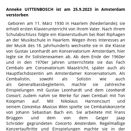
Anneke UITTENBOSCH ist am 25.9.2023 in Amsterdam
verstorben
Geboren am 11. März 1930 in Haarlem (Niederlande); sie
erhielt ersten Klavierunterricht von ihrem Vater. Nach ihrem
Schulabschluss folgte ein Klavierstudium bei Roel Riphagen
an der Musikschule in Haarlem. Wegen ihres Interesses an
der Musik des 18. Jahrhunderts wechselte sie in die Klasse
von Gustav Leonhardt am Konservatorium Amsterdam, hier
legte sie ihr Solistenexamen ab. Ab dem Ende der 1960er
und in den 1970er Jahren unterrichtete sie das Fach
Cembalo am Consevatorium Maastricht, später auch als
Hauptfachdozentin am Amsterdamer Konservatorium. Als
Cembalistin, sowohl als Solistin wie auch
als Generalbassbegleiterin, machte sie zahlreiche
Einspielungen mit Gustav Leonhardt und dem
Leonhardt
Consort
, zudem nahm sie Werke für zwei Cembali mit Ton
Koopman auf. Mit Nikolaus Harnoncourt und
seinem
Concentus Musicus Wien
spielte sie Cembalokonzerte
von Johann Sebastian Bach ein. Sie arbeitete mit Frans
Brüggen und dem von dem Geiger Jaap
Schröder gegründeten
Concerto Amsterdam
. Regelmäßige
Konzertauftritte und Einspielungen machte sie in der