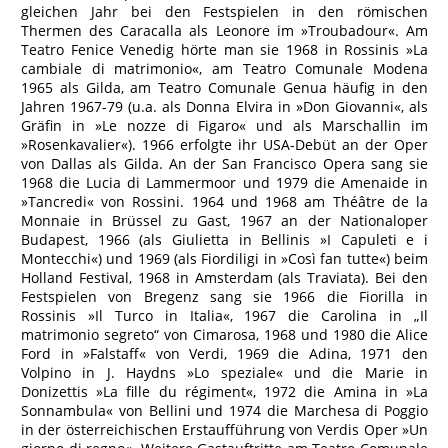
gleichen Jahr bei den Festspielen in den römischen
Thermen des Caracalla als Leonore im »Troubadour«. Am
Teatro Fenice Venedig hörte man sie 1968 in Rossinis »La
cambiale di matrimonio«, am Teatro Comunale Modena
1965 als Gilda, am Teatro Comunale Genua häufig in den
Jahren 1967-79 (u.a. als Donna Elvira in »Don Giovanni«, als
Gräfin in »Le nozze di Figaro« und als Marschallin im
»Rosenkavalier«). 1966 erfolgte ihr USA-Debüt an der Oper
von Dallas als Gilda. An der San Francisco Opera sang sie
1968 die Lucia di Lammermoor und 1979 die Amenaide in
»Tancredi« von Rossini. 1964 und 1968 am Théâtre de la
Monnaie in Brüssel zu Gast, 1967 an der Nationaloper
Budapest, 1966 (als Giulietta in Bellinis »I Capuleti e i
Montecchi«) und 1969 (als Fiordiligi in »Così fan tutte«) beim
Holland Festival, 1968 in Amsterdam (als Traviata). Bei den
Festspielen von Bregenz sang sie 1966 die Fiorilla in
Rossinis »Il Turco in Italia«, 1967 die Carolina in „Il
matrimonio segreto“ von Cimarosa, 1968 und 1980 die Alice
Ford in »Falstaff« von Verdi, 1969 die Adina, 1971 den
Volpino in J. Haydns »Lo speziale« und die Marie in
Donizettis »La fille du régiment«, 1972 die Amina in »La
Sonnambula« von Bellini und 1974 die Marchesa di Poggio
in der österreichischen Erstaufführung von Verdis Oper »Un