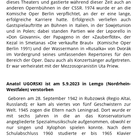
dieses Theaters und gastierte während dieser Zeit auch an
anderen Opernbühnen in der CSSR. 1974 wurde er an die
Komische Oper Berlin verpflichtet, an der er eine lange,
erfolgreiche Karriere hatte. Erfolgreich verliefen auch
Gastspielauftritte an Bühnen in Italien, in der Sowjetunion
und in Polen; dabei standen Partien wie der Leporello in
»Don Giovanni«, der Papageno in der »Zauberflöte«, der
Kezal in Smetanas »Die verkaufte Braut« (Komische Oper
Berlin 1991) und der Wassermann in »Rusalka« von Dvorák
im Vordergrund seines umfassenden Repertoires für den
Bereich der Oper. Dazu auch als Konzertsänger aufgetreten.
Er war verheiratet mit der Mezzosopranistin Uta Priew.
Anatol UGORSKI ist am 5.9.2023 in Lemgo (Nordrhein-
Westfalen) verstorben
Geboren am 28. September 1942 in Rubzowsk (Regio Altai,
Russland); er kam als viertes von fünf Geschwistern zur
Welt. 1945 zogen die Eltern nach Leningrad. Dort wurde er
mit sechs Jahren in die an das Konservatorium
angegliederte Spezialmusikschule aufgenommen, obwohl er
nur singen und Xylophon spielen konnte. Nach dem
Schulabschluss 1960 studierte er bis 1965 Klavier