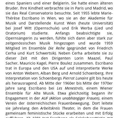
eines Spaniers und einer Belgierin. Sie hatte einen älteren
Bruder. Ihre Kindheit verbrachte sie in Paris und Madrid, wo
sie das Real Conservatorio besuchte. Seit 1955 lebte Marie-
Thérèse Escribano in Wien, wo sie an der Akademie für
Musik und Darstellende Kunst Wien (heute Universität)
bei Josef Witt (Opernschule) und Erik Werba (Lied und
Oratorium) studierte. Anfangs beabsichtigte sie,
Opernsängerin zu werden, fühlte sich dann aber stark zur
zeitgenössischen Musik hingezogen und wurde 1959
Mitglied im Ensemble
Die Reihe
(gegründet von Friedrich
Cerha und Kurt Schwertsik). Neben Cerha arbeitete sie zu
dieser Zeit mit den Dirigenten Lorin Maazel, Paul
Sacher, Mauricio Kagel, Pierre Boulez zusammen. Escribano
trat in Europa und den USA auf und interpretierte Werke
von Anton Webern, Alban Berg und Arnold Schoenberg. Ihre
Interpretation von Schoenbergs
Pierrot Lunaire
gilt bis heute
als herausragend. Ab Mitte der 1960er bis Mitte der 1970er
Jahre sang Escribano bei
Les Menestrels
, einem Wiener
Ensemble für Alte Musik. Etwa gleichzeitig begann ihr
Engagement in der
AUF (Aktion unabhängiger Frauen)
, einem
Verein der österreichischen Frauenbewegung. Dort leitete
sie jahrelang den
Arbeitskreis Theater,
in dem die Frauen
gemeinsam feministische Stücke erarbeiten und mit Erfolg