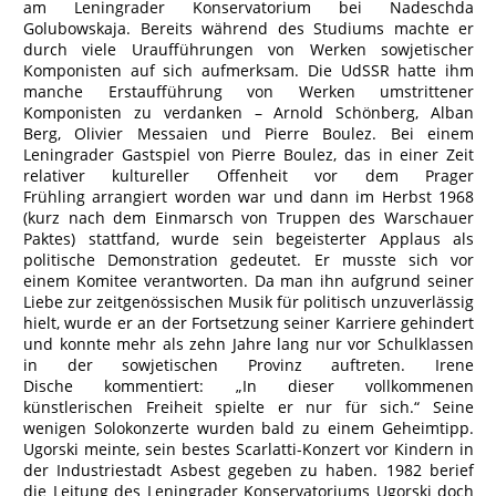
am Leningrader Konservatorium bei Nadeschda
Golubowskaja. Bereits während des Studiums machte er
durch viele Uraufführungen von Werken sowjetischer
Komponisten auf sich aufmerksam. Die UdSSR hatte ihm
manche Erstaufführung von Werken umstrittener
Komponisten zu verdanken – Arnold Schönberg, Alban
Berg, Olivier Messaien und Pierre Boulez. Bei einem
Leningrader Gastspiel von Pierre Boulez, das in einer Zeit
relativer kultureller Offenheit vor dem Prager
Frühling arrangiert worden war und dann im Herbst 1968
(kurz nach dem Einmarsch von Truppen des Warschauer
Paktes) stattfand, wurde sein begeisterter Applaus als
politische Demonstration gedeutet. Er musste sich vor
einem Komitee verantworten. Da man ihn aufgrund seiner
Liebe zur zeitgenössischen Musik für politisch unzuverlässig
hielt, wurde er an der Fortsetzung seiner Karriere gehindert
und konnte mehr als zehn Jahre lang nur vor Schulklassen
in der sowjetischen Provinz auftreten. Irene
Dische kommentiert: „In dieser vollkommenen
künstlerischen Freiheit spielte er nur für sich.“ Seine
wenigen Solokonzerte wurden bald zu einem Geheimtipp.
Ugorski meinte, sein bestes Scarlatti-Konzert vor Kindern in
der Industriestadt Asbest gegeben zu haben. 1982 berief
die Leitung des Leningrader Konservatoriums Ugorski doch