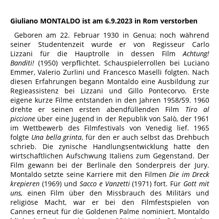
Giuliano MONTALDO ist am 6.9.2023 in Rom verstorben
Geboren am 22. Februar 1930 in Genua; noch während
seiner Studentenzeit wurde er von Regisseur Carlo
Lizzani für die Hauptrolle in dessen Film
Achtung!
Banditi!
(1950) verpflichtet. Schauspielerrollen bei Luciano
Emmer, Valerio Zurlini und Francesco Maselli folgten. Nach
diesen Erfahrungen begann Montaldo eine Ausbildung zur
Regieassistenz bei Lizzani und Gillo Pontecorvo. Erste
eigene kurze Filme entstanden in den Jahren 1958/59. 1960
drehte er seinen ersten abendfüllenden Film
Tiro al
piccione
über eine Jugend in der Republik von Salò, der 1961
im Wettbewerb des Filmfestivals von Venedig lief. 1965
folgte
Una bella grinta
, für den er auch selbst das Drehbuch
schrieb. Die zynische Handlungsentwicklung hatte den
wirtschaftlichen Aufschwung Italiens zum Gegenstand. Der
Film gewann bei der Berlinale den Sonderpreis der Jury.
Montaldo setzte seine Karriere mit den Filmen
Die im Dreck
krepieren
(1969) und
Sacco e Vanzetti
(1971) fort. Für
Gott mit
uns,
einen Film über den Missbrauch des Militärs und
religiöse Macht, war er bei den Filmfestspielen von
Cannes erneut für die Goldenen Palme nominiert. Montaldo