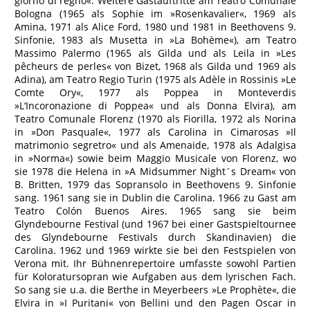
giorno di regno«. Weitere Gastauftritte am Teatro Comunale
Bologna (1965 als Sophie im »Rosenkavalier«, 1969 als
Amina, 1971 als Alice Ford, 1980 und 1981 in Beethovens 9.
Sinfonie, 1983 als Musetta in »La Bohème«), am Teatro
Massimo Palermo (1965 als Gilda und als Leila in »Les
pêcheurs de perles« von Bizet, 1968 als Gilda und 1969 als
Adina), am Teatro Regio Turin (1975 als Adèle in Rossinis »Le
Comte Ory«, 1977 als Poppea in Monteverdis
»L‘Incoronazione di Poppea« und als Donna Elvira), am
Teatro Comunale Florenz (1970 als Fiorilla, 1972 als Norina
in »Don Pasquale«, 1977 als Carolina in Cimarosas »Il
matrimonio segretro« und als Amenaide, 1978 als Adalgisa
in »Norma«) sowie beim Maggio Musicale von Florenz, wo
sie 1978 die Helena in »A Midsummer Night´s Dream« von
B. Britten, 1979 das Sopransolo in Beethovens 9. Sinfonie
sang. 1961 sang sie in Dublin die Carolina. 1966 zu Gast am
Teatro Colón Buenos Aires. 1965 sang sie beim
Glyndebourne Festival (und 1967 bei einer Gastspieltournee
des Glyndebourne Festivals durch Skandinavien) die
Carolina. 1962 und 1969 wirkte sie bei den Festspielen von
Verona mit. Ihr Bühnenrepertoire umfasste sowohl Partien
für Koloratursopran wie Aufgaben aus dem lyrischen Fach.
So sang sie u.a. die Berthe in Meyerbeers »Le Prophète«, die
Elvira in »I Puritani« von Bellini und den Pagen Oscar in