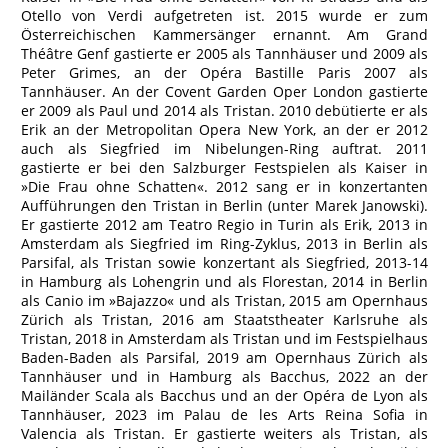
Otello von Verdi aufgetreten ist. 2015 wurde er zum
Österreichischen Kammersänger ernannt. Am Grand
Théâtre Genf gastierte er 2005 als Tannhäuser und 2009 als
Peter Grimes, an der Opéra Bastille Paris 2007 als
Tannhäuser. An der Covent Garden Oper London gastierte
er 2009 als Paul und 2014 als Tristan. 2010 debütierte er als
Erik an der Metropolitan Opera New York, an der er 2012
auch als Siegfried im Nibelungen-Ring auftrat. 2011
gastierte er bei den Salzburger Festspielen als Kaiser in
»Die Frau ohne Schatten«. 2012 sang er in konzertanten
Aufführungen den Tristan in Berlin (unter Marek Janowski).
Er gastierte 2012 am Teatro Regio in Turin als Erik, 2013 in
Amsterdam als Siegfried im Ring-Zyklus, 2013 in Berlin als
Parsifal, als Tristan sowie konzertant als Siegfried, 2013-14
in Hamburg als Lohengrin und als Florestan, 2014 in Berlin
als Canio im »Bajazzo« und als Tristan, 2015 am Opernhaus
Zürich als Tristan, 2016 am Staatstheater Karlsruhe als
Tristan, 2018 in Amsterdam als Tristan und im Festspielhaus
Baden-Baden als Parsifal, 2019 am Opernhaus Zürich als
Tannhäuser und in Hamburg als Bacchus, 2022 an der
Mailänder Scala als Bacchus und an der Opéra de Lyon als
Tannhäuser, 2023 im Palau de les Arts Reina Sofia in
Valencia als Tristan. Er gastierte weiters als Tristan, als