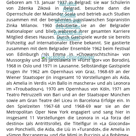
Geboren am 13. Januar 1937 in Belgrad; sie war Schülerin
Apropos
von Zdenka Ziková in Belgrad, besuchte dann die
Fotos
Opernschule der Mailänder Scala und betrieb auch Studien
Kontakt
zusammen mit der berühmten jugoslawischen Sopranistin
Bestellungen
Zinka Milanov. 1960 debütierte sie an der Belgrader
Ihre Spende
Nationaloper und blieb während ihrer gesamten Karriere
Werbepartner
Mitglied dieses Hauses. Durch Gastspiele wurde sie bereits
Impressum
frühzeitig auf internationaler Ebene bekannt. Sie gastierte
zusammen mit dem Belgrader Ensemble 1962 beim Festival
von Edinburgh (als Emma in »Chowanschtschina« von
Mussorgsky und als Jaroslawna in »Fürst Igor« von Borodin),
1968 in Oslo und 1971 in Lausanne. Selbständige Gastspiele
trugen ihr 1962 am Opernhaus von Graz, 1968-69 an der
Wiener Staatsoper (in insgesamt 10 Vorstellungen als Aida,
als Amelia in Verdis »Un Ballo in maschera« und als Leonora
im »Troubadour«), 1970 am Opernhaus von Köln, 1971 am
Teatro Petruzzelli von Bari und an der Staatsoper München
sowie am Gran Teatre del Liceu in Barcelona Erfolge ein. In
den Spielzeiten 1967-68 und 1968-69 war sie an der
Metropolitan Oper New York engagiert und sang hier in
insgesamt 11 Vorstellungen die Leonora in »La forza del
destino« (als Antrittsrolle), die Titelfigur in »La Gioconda«
von Ponchielli, die Aida, die Liù in »Turandot«, die Amelia in
»Simon Boccanegra« und die Mimì in Puccinis »La Bohème«.