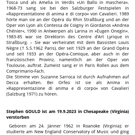
Tosca und als Amelia in Verdis »Un Ballo in maschera«.
1968-73 sang sie bei den Salzburger Festspielen in
»Rappresentatione di anima e di corpo« von Cavalieri. 1989
hörte man sie an der Opéra du Rhin Straßburg und an der
Oper von Lyon als Contessa de Coigny in Giordanos »Andrea
Chénier«, 1990 in Antwerpen als Larina in »Eugen Onegin«.
1983-85 war sie Direktorin des Centre d’Art Lyrique in
Straßburg. – Sie war verheiratet mit dem Bassisten Louis
Nègre († 5.5.1962 Paris), der seit 1929 an der Grand Opéra
und seit 1933 an der Opéra-Comique, aber auch in der
französischen Provinz, namentlich an der Oper von
Toulouse, auftrat. Zumeist sang er in Paris Rollen aus dem
Comprimario-Fach.
Die Stimme von Suzanne Sarroca ist durch Aufnahmen auf
Decca erhalten. Bei Orfeo ist sie als Anima in
»Rappresentazione di anima e di corpo« von Cavalieri
(Salzburg 1971) zu hören.
Stephen GOULD ist am 19.9.2023 in Chesapeake (Virginia)
verstorben
Geboren am 24. Jänner 1962 in Roanoke (Virginia); er
studierte am New England Conservatory of Music und ging