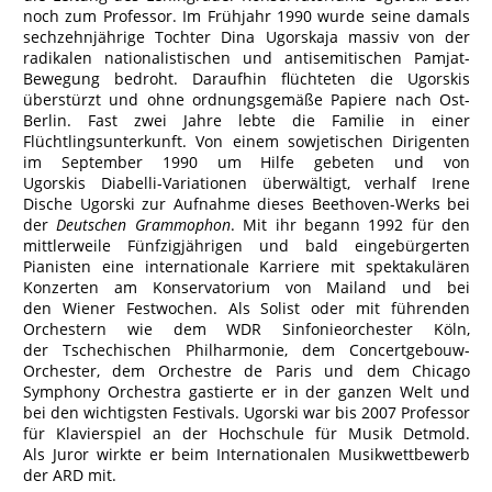
noch zum Professor. Im Frühjahr 1990 wurde seine damals
sechzehnjährige Tochter Dina Ugorskaja massiv von der
radikalen nationalistischen und antisemitischen Pamjat-
Bewegung bedroht. Daraufhin flüchteten die Ugorskis
überstürzt und ohne ordnungsgemäße Papiere nach Ost-
Berlin. Fast zwei Jahre lebte die Familie in einer
Flüchtlingsunterkunft. Von einem sowjetischen Dirigenten
im September 1990 um Hilfe gebeten und von
Ugorskis Diabelli-Variationen überwältigt, verhalf Irene
Dische Ugorski zur Aufnahme dieses Beethoven-Werks bei
der
Deutschen Grammophon
. Mit ihr begann 1992 für den
mittlerweile Fünfzigjährigen und bald eingebürgerten
Pianisten eine internationale Karriere mit spektakulären
Konzerten am Konservatorium von Mailand und bei
den Wiener Festwochen. Als Solist oder mit führenden
Orchestern wie dem WDR Sinfonieorchester Köln,
der Tschechischen Philharmonie, dem Concertgebouw-
Orchester, dem Orchestre de Paris und dem Chicago
Symphony Orchestra gastierte er in der ganzen Welt und
bei den wichtigsten Festivals. Ugorski war bis 2007 Professor
für Klavierspiel an der Hochschule für Musik Detmold.
Als Juror wirkte er beim Internationalen Musikwettbewerb
der ARD mit.