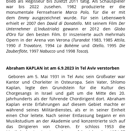
blieb als Regisseur bis zuletzt 2011 tätig. Als Schauspieler
war bis 2022 zusehen. 1982 produzierte er die
monumentale Fernsehserie
Marco Polo,
für die er mit
dem
Emmy
ausgezeichnet wurde. Für sein Lebenswerk
erhielt er 2007 den
David di Donatello
. Mit seinem Film
Der
Unternehmer (L’industriale)
gewann er 2012 den
Globo
d’Oro
für den besten Film. Er inszenierte auch mehrmals
Opern in der Arena von Verona (
Turandot
1983, 1985
Attila
,
1990
Il Trovatore
, 1994
La Bohème
und
Otello
, 1995
Die
Zauberflöte
, 1997
Nabucco
und 1998
Tosca
)
.
Abraham KAPLAN ist am 6.9.2023 in Tel Aviv verstorben
Geboren am 5. Mai 1931 in Tel Aviv; sein Großvater war
Kantor und Chorleiter in Osteuropa. Sein Vater, Shlomo
Kaplan, legte den Grundstein für die Kultur des
Chorgesangs in Israel und galt um die Mitte des 20.
Jahrhunderts als der führende Chordirigent dort. Abraham
Kaplan erste Erfahrungen auf diesem Gebiet machte er
während seines Militärdienstes, als er in seiner Einheit
einen Chor leitete. Nach seiner Entlassung begann er ein
Musikstudium an der Akademie und konzentrierte sich auf
das Dirigieren von Chören. Er schloss 1953 die