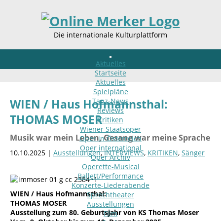
Die internationale Kulturplattform
Aktuelles
Startseite
Aktuelles
Spielpläne
Tanz-News
WIEN / Haus Hofmannsthal:
Reviews
THOMAS MOSER
Kritiken
Wiener Staatsoper
Musik war mein Leben, Gesang war meine Sprache
Oper in Österreich
Oper international
10.10.2025 |
Ausstellungen
,
INTERVIEWS
,
KRITIKEN
,
Sänger
Oper Archiv
Operette-Musical
Ballett/Performance
Konzerte-Liederabende
WIEN / Haus Hofmannsthal:
Sprechtheater
THOMAS MOSER
Ausstellungen
Ausstellung zum 80. Geburtsjahr von KS Thomas Moser
Film