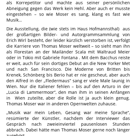
als Korrepetitor und machte aus seiner persönlichen
Abneigung gegen das Werk kein Hehl. Aber auch er musste
eingestehen – so wie Moser es sang, klang es fast wie
Musik…
Die Ausstellung, die (wie stets im Haus Hofmannsthal) aus
der großartigen Bilder- und Autorgrammsammlung von
Erich Wirl besteht, der leider kürzlich verstorben ist, verfolgt
die Karriere von Thomas Moser weltweit – so sieht man ihn
als Florestan an der Mailänder Scala mit Waltraud Meier
oder in Tokio mit Gabriele Fontana . Mit dem Bacchus reiste
er weit, auch für sein dortiges Debut an die New Yorker Met
und nach San Francisco. Die Moderne von Britten bis
Krenek, Schönberg bis Berio hat er nie gescheut, aber auch
den Alfred in der „Fledermaus“ sang er viele Male launig in
Wien. Nur die Italiener fehlen – bis auf den Arturo in der
„Lucia di Lammermoor“, den man ihm in seinen Anfängen
in Wien zuteilte, aber die Rolle ist ja auch klein genug.
Thomas Moser war in anderen Opernwelten zuhause.
„Musik war mein Leben, Gesang war meine Sprache“,
resümierte der Künstler, nachdem der Interviewer das
Gespräch nach zweieinviertel pausenlosen Stunden
abbrach. Dabei hätte man Thomas Moser gerne noch länger
zugehört.