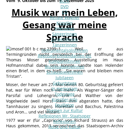
Vom 9. Oktober bis zum 19. Dezember 2025
Buch
DVD
Musik war mein Leben,
CD
Renate Wagner
Gesang war meine
Künstler
Interviews
Sprache
SängerInnen
DirigentInnen
TänzerInnen
Weil er aus
InstrumentalsolistInnen
Termingründen nicht persönlich bei der Eröffnung der
Regisseure/Intendanten-etc
Thomas Moser gewidmeten Ausstellung im Haus
KomponistInnen
Hofmannsthal dabei sein konnte, sandte Ioan Holender
MusikpädagogInnen
einen Brief, in dem es hieß: „Sie waren und bleiben mein
SchauspielerInnen
Tristan“.
Jubilaeen
Geburtstage
Moser, der heuer am 27. Mai seinen 80. Geburtstag gefeiert
In memoriam
hat, war für Wien noch viel mehr. Als Wagner-Sänger der
Todestage
Parsifal und Lohengrin, Erik und Walther von der
Künstler-Info
Vogelweide (weil Horst Stein ihm abgeraten hatte, den
Feuilleton
Tannhäuser zu singen). Florestan und Bacchus, Palestrina
Themen zur Kultur
und Aron… und viel Mozart.
Reflexionen Wr. Staatsoper
1977 war er (für „Capriccio“ von Richard Strauss) an das
Reflexionen
Haus gekommen, 2013 verzeichnet das Staatsopern-Archiv
Reise und Kultur