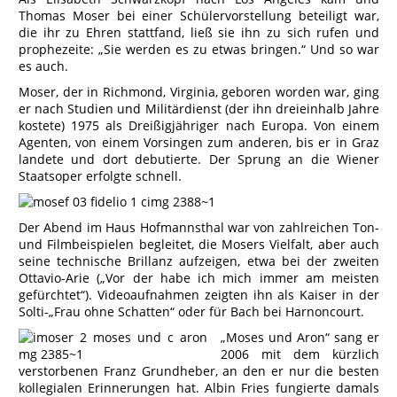
Thomas Moser bei einer Schülervorstellung beteiligt war,
die ihr zu Ehren stattfand, ließ sie ihn zu sich rufen und
prophezeite: „Sie werden es zu etwas bringen.“ Und so war
es auch.
Moser, der in Richmond, Virginia, geboren worden war, ging
er nach Studien und Militärdienst (der ihn dreieinhalb Jahre
kostete) 1975 als Dreißigjähriger nach Europa. Von einem
Agenten, von einem Vorsingen zum anderen, bis er in Graz
landete und dort debutierte. Der Sprung an die Wiener
Staatsoper erfolgte schnell.
Der Abend im Haus Hofmannsthal war von zahlreichen Ton-
und Filmbeispielen begleitet, die Mosers Vielfalt, aber auch
seine technische Brillanz aufzeigen, etwa bei der zweiten
Ottavio-Arie („Vor der habe ich mich immer am meisten
gefürchtet“). Videoaufnahmen zeigten ihn als Kaiser in der
Solti-„Frau ohne Schatten“ oder für Bach bei Harnoncourt.
„Moses und Aron“ sang er
2006 mit dem kürzlich
verstorbenen Franz Grundheber, an den er nur die besten
kollegialen Erinnerungen hat. Albin Fries fungierte damals