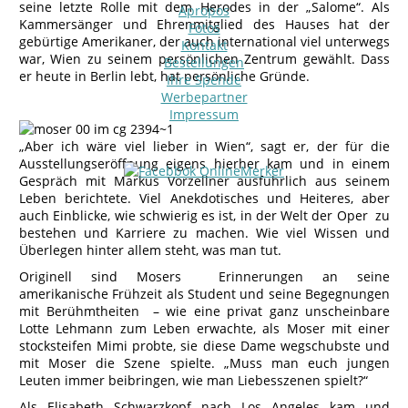
seine letzte Rolle mit dem Herodes in der „Salome“. Als
Apropos
Kammersänger und Ehrenmitglied des Hauses hat der
Fotos
gebürtige Amerikaner, der auch international viel unterwegs
Kontakt
war, Wien zu seinem persönlichen Zentrum gewählt. Dass
Bestellungen
er heute in Berlin lebt, hat persönliche Gründe.
Ihre Spende
Werbepartner
Impressum
„Aber ich wäre viel lieber in Wien“, sagt er, der für die
Ausstellungseröffnung eigens hierher kam und in einem
Gespräch mit Markus Vorzellner ausführlich aus seinem
Leben berichtete. Viel Anekdotisches und Heiteres, aber
auch Einblicke, wie schwierig es ist, in der Welt der Oper zu
bestehen und Karriere zu machen. Wie viel Wissen und
Überlegen hinter allem steht, was man tut.
Originell sind Mosers Erinnerungen an seine
amerikanische Frühzeit als Student und seine Begegnungen
mit Berühmtheiten – wie eine privat ganz unscheinbare
Lotte Lehmann zum Leben erwachte, als Moser mit einer
stocksteifen Mimi probte, sie diese Dame wegschubste und
mit Moser die Szene spielte. „Muss man euch jungen
Leuten immer beibringen, wie man Liebesszenen spielt?“
Als Elisabeth Schwarzkopf nach Los Angeles kam und