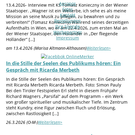
Apropos
13.4.2026- Interview mit KS Tomasz Konieczny in der Wiener
Fotos
Staatsoper. „Wagner ist ein Welterbe, ich sehe es als meine
Kontakt
Mission an seine Musik zu pflegen, zu bewahren und zu
Bestellungen
verbreiten!“ (Tomasz Konieczny) Während seines derzeitigen
Ihre Spende
Aufenthalts in Wien, wo er am 22.4.2026, zum ersten Mal an
Werbepartner
der Wiener Staatsoper, den Holländer in „Der fliegende
Impressum
Holländer“ […]
am 13.4.2026 (Marisa Altmann-Althausen)
Weiterlesen>
In die Stille der Seelen des Publikums hören: Ein
Gespräch mit Ricarda Merbeth
In die Stille der Seelen des Publikums hören: Ein Gespräch
mit Ricarda Merbeth Ricarda Merbeth. Foto: Simon Pauly
Bei den Tiroler Festspielen Erl steht in diesem Frühjahr
Richard Wagners „Parsifal“ auf dem Programm – ein Werk
von großer spiritueller und musikalischer Tiefe. Im Zentrum
steht Kundry, eine Figur zwischen Fluch und Erlösung,
zwischen Rastlosigkeit […]
26.3.2026 (O-M-)
Weiterlesen>