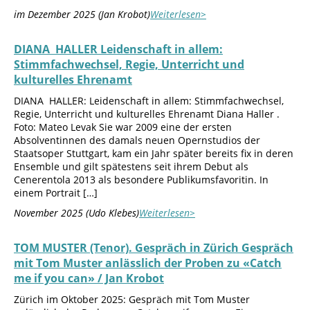
im Dezember 2025 (Jan Krobot)
Weiterlesen>
DIANA HALLER Leidenschaft in allem:
Stimmfachwechsel, Regie, Unterricht und
kulturelles Ehrenamt
DIANA HALLER: Leidenschaft in allem: Stimmfachwechsel,
Regie, Unterricht und kulturelles Ehrenamt Diana Haller .
Foto: Mateo Levak Sie war 2009 eine der ersten
Absolventinnen des damals neuen Opernstudios der
Staatsoper Stuttgart, kam ein Jahr später bereits fix in deren
Ensemble und gilt spätestens seit ihrem Debut als
Cenerentola 2013 als besondere Publikumsfavoritin. In
einem Portrait […]
November 2025 (Udo Klebes)
Weiterlesen>
TOM MUSTER (Tenor). Gespräch in Zürich Gespräch
mit Tom Muster anlässlich der Proben zu «Catch
me if you can» / Jan Krobot
Zürich im Oktober 2025: Gespräch mit Tom Muster