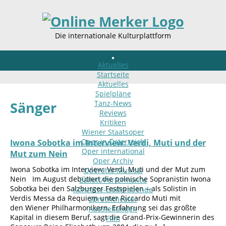
Die internationale Kulturplattform
Aktuelles
Startseite
Aktuelles
Spielpläne
Tanz-News
Sänger
Reviews
Kritiken
Wiener Staatsoper
Oper in Österreich
Iwona Sobotka im Interview: Verdi, Muti und der
Oper international
Mut zum Nein
Oper Archiv
Iwona Sobotka im Interview: Verdi, Muti und der Mut zum
Operette-Musical
Nein Im August debütiert die polnische Sopranistin Iwona
Ballett/Performance
Sobotka bei den Salzburger Festspielen – als Solistin in
Konzerte-Liederabende
Verdis Messa da Requiem unter Riccardo Muti mit
Sprechtheater
den Wiener Philharmonikern. Erfahrung sei das größte
Ausstellungen
Kapital in diesem Beruf, sagt die Grand-Prix-Gewinnerin des
Film