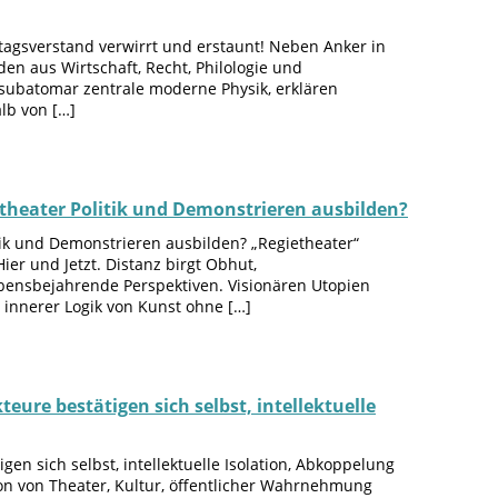
tagsverstand verwirrt und erstaunt! Neben Anker in
en aus Wirtschaft, Recht, Philologie und
subatomar zentrale moderne Physik, erklären
lb von […]
heater Politik und Demonstrieren ausbilden?
ik und Demonstrieren ausbilden? „Regietheater“
ier und Jetzt. Distanz birgt Obhut,
lebensbejahrende Perspektiven. Visionären Utopien
nz innerer Logik von Kunst ohne […]
eure bestätigen sich selbst, intellektuelle
en sich selbst, intellektuelle Isolation, Abkoppelung
ion von Theater, Kultur, öffentlicher Wahrnehmung