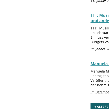
11. Jänner 
TTT: Musi
und ande
TTT: Musik
Im Februar 
Einfluss v
Budgets von
Im Jänner 2
Manuela 
Manuela Mi
Sontag geb
Veröffentl
der böhmis
im Dezembe
« ÄLTERE