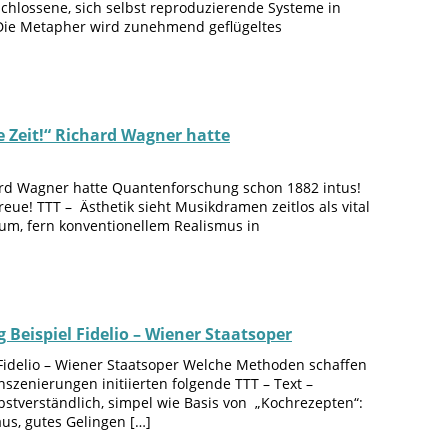
schlossene, sich selbst reproduzierende Systeme in
b. Die Metapher wird zunehmend geflügeltes
e Zeit!“ Richard Wagner hatte
hard Wagner hatte Quantenforschung schon 1882 intus!
eue! TTT – Ästhetik sieht Musikdramen zeitlos als vital
um, fern konventionellem Realismus in
Beispiel Fidelio – Wiener Staatsoper
Fidelio – Wiener Staatsoper Welche Methoden schaffen
szenierungen initiierten folgende TTT – Text –
stverständlich, simpel wie Basis von „Kochrezepten“:
aus, gutes Gelingen […]