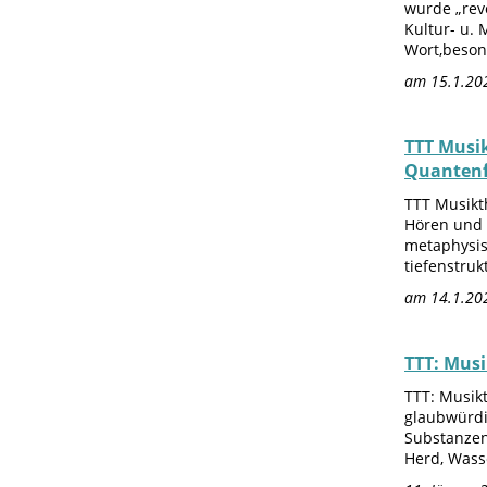
wurde „revo
Kultur- u. 
Wort,beson
am 15.1.202
TTT Musik
Quantenf
TTT Musikt
Hören und S
metaphysis
tiefenstruk
am 14.1.202
TTT: Musi
TTT: Musik
glaubwürdig
Substanzen
Herd, Wasse