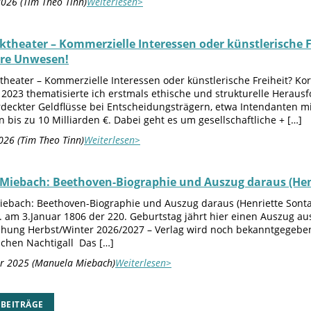
2026 (Tim Theo Tinn)
Weiterlesen>
ktheater – Kommerzielle Interessen oder künstlerische F
re Unwesen!
theater – Kommerzielle Interessen oder künstlerische Freiheit? Ko
2023 thematisierte ich erstmals ethische und strukturelle Herausf
erdeckter Geldflüsse bei Entscheidungsträgern, etwa Intendanten 
 bis zu 10 Milliarden €. Dabei geht es um gesellschaftliche + […]
026 (Tim Theo Tinn)
Weiterlesen>
Miebach: Beethoven-Biographie und Auszug daraus (Henr
ebach: Beethoven-Biographie und Auszug daraus (Henriette Sonta
. am 3.Januar 1806 der 220. Geburtstag jährt hier einen Auszug au
ichung Herbst/Winter 2026/2027 – Verlag wird noch bekanntgegebe
chen Nachtigall Das […]
r 2025 (Manuela Miebach)
Weiterlesen>
 BEITRÄGE