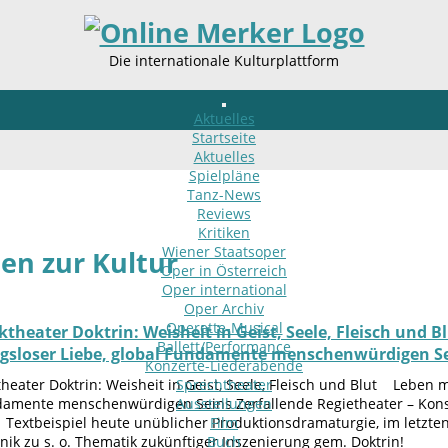
Die internationale Kulturplattform
Aktuelles
Startseite
Aktuelles
Spielpläne
Tanz-News
Reviews
Kritiken
Wiener Staatsoper
n zur Kultur
Oper in Österreich
Oper international
Oper Archiv
Operette-Musical
theater Doktrin: Weisheit in Geist, Seele, Fleisch und 
Ballett/Performance
gsloser Liebe, global Fundamente menschenwürdigen S
Konzerte-Liederabende
eater Doktrin: Weisheit in Geist, Seele, Fleisch und Blut Leben m
Sprechtheater
damente menschenwürdigen Seins Zerfallende Regietheater – Konsen
Ausstellungen
 Textbeispiel heute unüblicher Produktionsdramaturgie, im letzten
Film
echnik zu s. o. Thematik zukünftiger Inszenierung gem
Buch