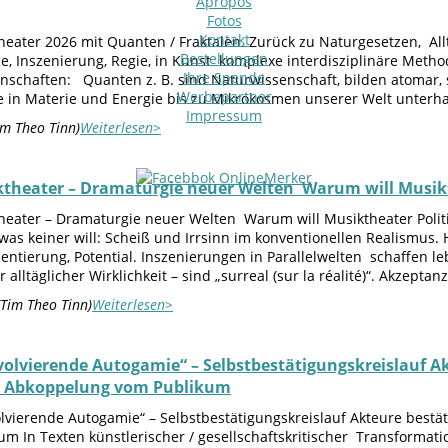
Apropos
Fotos
Kontakt
heater 2026 mit Quanten / Fraktalen. Zurück zu Naturgesetzen, All
Bestellungen
, Inszenierung, Regie, in Kunst komplexe interdisziplinäre Method
Ihre Spende
nschaften: Quanten z. B. sind Naturwissenschaft, bilden atomar, 
Werbepartner
in Materie und Energie bis zu Mikrokosmen unserer Welt unterha
Impressum
im Theo Tinn)
Weiterlesen>
ktheater – Dramaturgie neuer Welten Warum will Musikt
heater – Dramaturgie neuer Welten Warum will Musiktheater Polit
as keiner will: Scheiß und Irrsinn im konventionellen Realismus. H
ientierung, Potential. Inszenierungen in Parallelwelten schaffen 
 alltäglicher Wirklichkeit – sind „surreal (sur la réalité)“. Akzepta
(Tim Theo Tinn)
Weiterlesen>
volvierende Autogamie“ – Selbstbestätigungskreislauf Akt
n, Abkoppelung vom Publikum
lvierende Autogamie“ – Selbstbestätigungskreislauf Akteure bestätig
um In Texten künstlerischer / gesellschaftskritischer Transformat