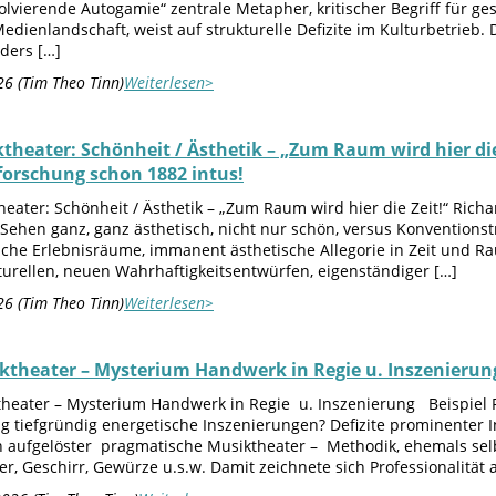
lvierende Autogamie“ zentrale Metapher, kritischer Begriff für ge
Medienlandschaft, weist auf strukturelle Defizite im Kulturbetrie
ders […]
6 (Tim Theo Tinn)
Weiterlesen>
theater: Schönheit / Ästhetik – „Zum Raum wird hier di
orschung schon 1882 intus!
heater: Schönheit / Ästhetik – „Zum Raum wird hier die Zeit!“ Ric
ehen ganz, ganz ästhetisch, nicht nur schön, versus Konventionstr
che Erlebnisräume, immanent ästhetische Allegorie in Zeit und Ra
turellen, neuen Wahrhaftigkeitsentwürfen, eigenständiger […]
6 (Tim Theo Tinn)
Weiterlesen>
ktheater – Mysterium Handwerk in Regie u. Inszenierung 
theater – Mysterium Handwerk in Regie u. Inszenierung Beispiel 
 tiefgründig energetische Inszenierungen? Defizite prominenter In
 aufgelöster pragmatische Musiktheater – Methodik, ehemals selb
r, Geschirr, Gewürze u.s.w. Damit zeichnete sich Professionalität 