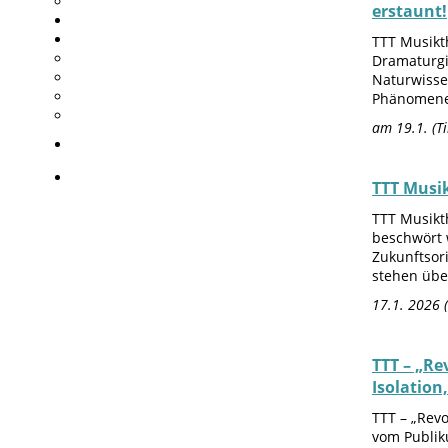
erstaunt!
TTT Musikt
Dramaturgie
Naturwisse
Phänomene 
am 19.1. (T
TTT Musi
TTT Musikt
beschwört w
Zukunftsor
stehen über
17.1. 2026 
TTT – „Re
Isolatio
TTT – „Revo
vom Publik