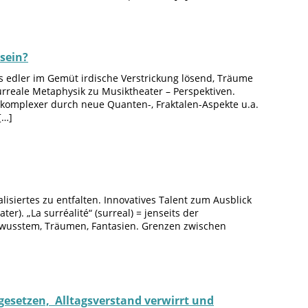
sein?
 edler im Gemüt irdische Verstrickung lösend, Träume
reale Metaphysik zu Musiktheater – Perspektiven.
e komplexer durch neue Quanten-, Fraktalen-Aspekte u.a.
[…]
alisiertes zu entfalten. Innovatives Talent zum Ausblick
er). „La surréalité“ (surreal) = jenseits der
bewusstem, Träumen, Fantasien. Grenzen zwischen
gesetzen, Alltagsverstand verwirrt und