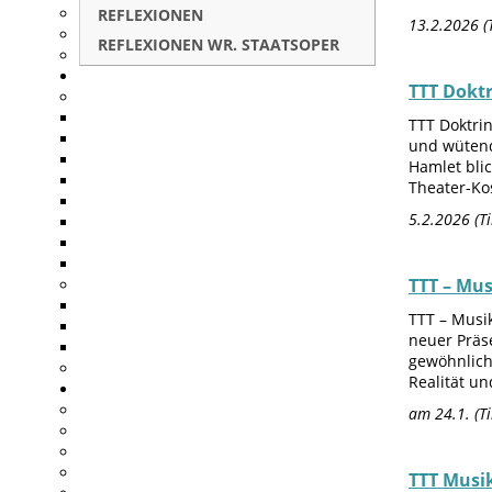
REFLEXIONEN
13.2.2026 (
REFLEXIONEN WR. STAATSOPER
TTT Doktr
TTT Doktri
und wütend
Hamlet blic
Theater-Kos
5.2.2026 (T
TTT – Mus
TTT – Musik
neuer Präse
gewöhnlich
Realität un
am 24.1. (T
TTT Musik