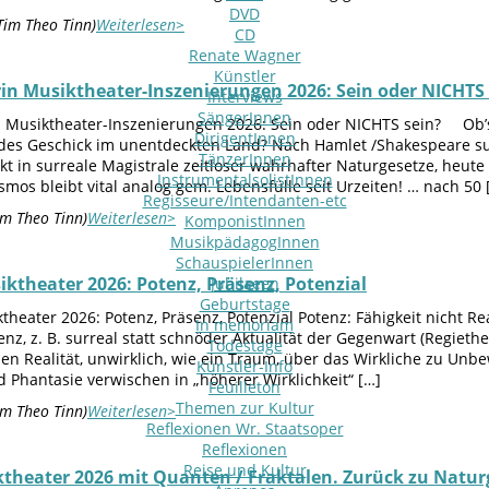
DVD
Tim Theo Tinn)
Weiterlesen>
CD
Renate Wagner
Künstler
in Musiktheater-Inszenierungen 2026: Sein oder NICHTS 
Interviews
SängerInnen
n Musiktheater-Inszenierungen 2026: Sein oder NICHTS sein? Ob’s
DirigentInnen
es Geschick im unentdeckten Land? Nach Hamlet /Shakespeare sur
TänzerInnen
kt in surreale Magistrale zeitloser wahrhafter Naturgesetze, heut
InstrumentalsolistInnen
mos bleibt vital analog gem. Lebensfülle seit Urzeiten! … nach 50 
Regisseure/Intendanten-etc
im Theo Tinn)
Weiterlesen>
KomponistInnen
MusikpädagogInnen
SchauspielerInnen
iktheater 2026: Potenz, Präsenz, Potenzial
Jubilaeen
Geburtstage
theater 2026: Potenz, Präsenz, Potenzial Potenz: Fähigkeit nicht Re
In memoriam
nz, z. B. surreal statt schnöder Aktualität der Gegenwart (Regietheat
Todestage
en Realität, unwirklich, wie ein Traum, über das Wirkliche zu Un
Künstler-Info
d Phantasie verwischen in „höherer Wirklichkeit“ […]
Feuilleton
Themen zur Kultur
im Theo Tinn)
Weiterlesen>
Reflexionen Wr. Staatsoper
Reflexionen
Reise und Kultur
theater 2026 mit Quanten / Fraktalen. Zurück zu Natur