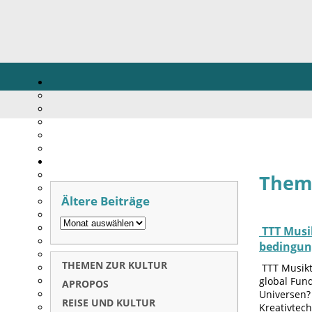
Theme
Ältere Beiträge
TTT Musik
bedingun
THEMEN ZUR KULTUR
TTT Musikth
global Fun
APROPOS
Universen?
REISE UND KULTUR
Kreativt