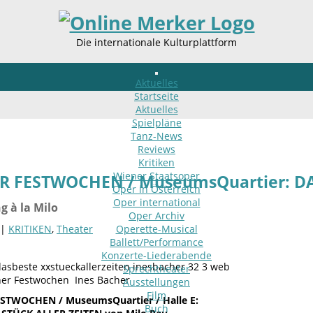
Die internationale Kulturplattform
Aktuelles
Startseite
Aktuelles
Spielpläne
Tanz-News
Reviews
Kritiken
Wiener Staatsoper
R FESTWOCHEN / MuseumsQuartier: DA
Oper in Österreich
Oper international
g à la Milo
Oper Archiv
 |
KRITIKEN
,
Theater
Operette-Musical
Ballett/Performance
Konzerte-Liederabende
Sprechtheater
ner Festwochen Ines Bacher
Ausstellungen
Film
STWOCHEN / MuseumsQuartier / Halle E:
Buch