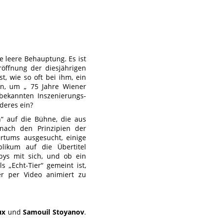
ne leere Behauptung. Es ist
öffnung der diesjährigen
, wie so oft bei ihm, ein
en, um „ 75 Jahre Wiener
 bekannten Inszenierungs-
deres ein?
“ auf die Bühne, die aus
nach den Prinzipien der
rtums ausgesucht, einige
likum auf die Übertitel
bys mit sich, und ob ein
ls „Echt-Tier“ gemeint ist,
er per Video animiert zu
ux
und
Samouil Stoyanov
.