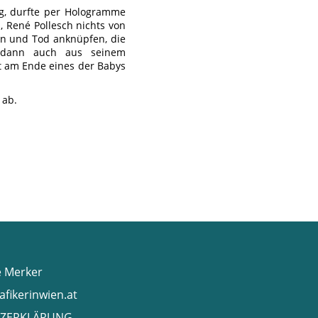
tig, durfte per Hologramme
, René Pollesch nichts von
en und Tod anknüpfen, die
r dann auch aus seinem
t am Ende eines der Babys
 ab.
e Merker
afikerinwien.at
ZERKLÄRUNG