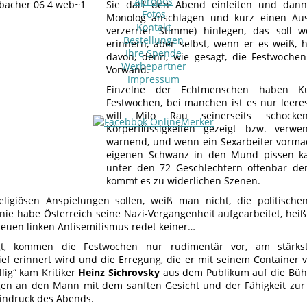
Apropos
Sie darf den Abend einleiten und dan
Fotos
Monolog anschlagen und kurz einen Aus
Kontakt
verzerrter Stimme) hinlegen, das soll 
Bestellungen
erinnern, aber selbst, wenn er es weiß,
Ihre Spende
davon, denn, wie gesagt, die Festwoche
Werbepartner
Vorwand.
Impressum
Einzelne der Echtmenschen haben K
Festwochen, bei manchen ist es nur leer
will Milo Rau seinerseits schock
Körperflüssigkeiten gezeigt bzw. verwe
warnend, und wenn ein Sexarbeiter vorma
eigenen Schwanz in den Mund pissen ka
unter den 72 Geschlechtern offenbar de
kommt es zu widerlichen Szenen.
eligiösen Anspielungen sollen, weiß man nicht, die politisc
 nie habe Österreich seine Nazi-Vergangenheit aufgearbeitet, heißt
euen linken Antisemitismus redet keiner…
t, kommen die Festwochen nur rudimentär vor, am stärks
ief erinnert wird und die Erregung, die er mit seinem Container v
lig“ kam Kritiker
Heinz Sichrovsky
aus dem Publikum auf die Bühn
en an den Mann mit dem sanften Gesicht und der Fähigkeit zur P
Eindruck des Abends.