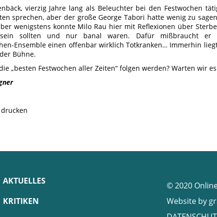
enbäck, vierzig Jahre lang als Beleuchter bei den Festwochen tä
ten sprechen, aber der große George Tabori hatte wenig zu sagen
aber wenigstens konnte Milo Rau hier mit Reflexionen über Sterb
g sein sollten und nur banal waren. Dafür mißbraucht e
en-Ensemble einen offenbar wirklich Totkranken… Immerhin lieg
 der Bühne.
die „besten Festwochen aller Zeiten“ folgen werden? Warten wir es
gner
e drucken
AKTUELLES
© 2020 Onlin
KRITIKEN
Website by
gr
DATENSCHUT