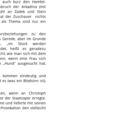
n auch kurz den Hamlet-
bruch der Arkadina (mit
wohl an Zadek und Stein
 hat der Zuschauer nichts
n als Thema sind nur ein
urzbeziehungen zu den
es Gerede, aber im Grunde
en. „Im Stück werden
ndet, heißt es geradezu
cht, wie man sich mit dem
nn, wenn eine Frau sich
n „Hund“ ausgesucht hat,
hen kommen eindeutig und
 es (was ein Blödsinn ist),
ten, wenn an Christoph
or der Staatsoper erregte.
e und lieferte mit seinen
rovokation den vielleicht