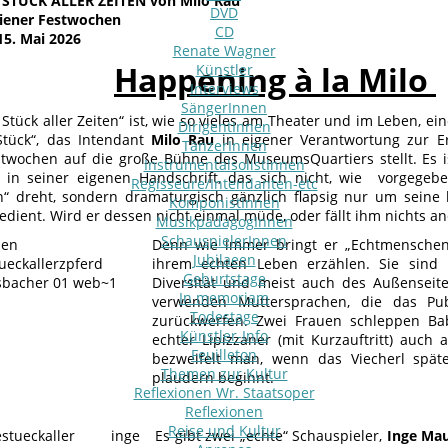
 STÜCK ALLER ZEITEN von Milo Rau
DVD
Wiener Festwochen
CD
15. Mai 2026
Renate Wagner
Happening à la Milo
Künstler
Interviews
SängerInnen
Stück aller Zeiten“ ist, wie so vieles am Theater und im Leben, ei
DirigentInnen
Stück“, das Intendant
Milo Rau
in eigener Verantwortung zur Er
TänzerInnen
twochen auf die große Bühne des MuseumsQuartiers stellt. Es ist
InstrumentalsolistInnen
 in seiner eigenen Handschrift, das sich nicht, wie vorgegeb
Regisseure/Intendanten-etc
“ dreht, sondern dramaturgisch gänzlich flapsig nur um seine
KomponistInnen
dient. Wird er dessen nicht einmal müde, oder fällt ihm nichts an
MusikpädagogInnen
SchauspielerInnen
Denn wie immer bringt er „Echtmenschen
Jubilaeen
ihrem echten Leben erzählen. Sie sind 
Geburtstage
Diversität und meist auch des Außenseite
In memoriam
verwenden Muttersprachen, die das Pub
Todestage
zurückwerfen. Zwei Frauen schleppen Ba
Künstler-Info
echter Lipizzaner (mit Kurzauftritt) auch a
Feuilleton
bezweifelt man, wenn das Viecherl spät
Themen zur Kultur
plaudern beginnt.
Reflexionen Wr. Staatsoper
Reflexionen
Reise und Kultur
Es gibt zwei „echte“ Schauspieler,
Inge Ma