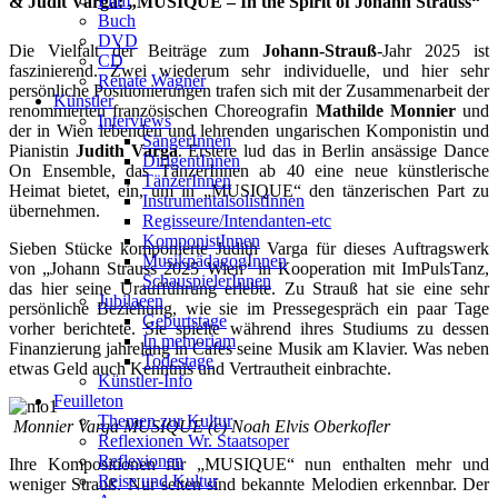
Film
& Judit Varga:
„MUSIQUE – In the Spirit of Johann Strauss“
Buch
DVD
Die Vielfalt der Beiträge zum
Johann-Strauß
-Jahr 2025 ist
CD
faszinierend. Zwei wiederum sehr individuelle, und hier sehr
Renate Wagner
persönliche Positionierungen trafen sich mit der Zusammenarbeit der
Künstler
renommierten französischen Choreografin
Mathilde Monnier
und
Interviews
der in Wien lebenden und lehrenden ungarischen Komponistin und
SängerInnen
Pianistin
Judith Varga
. Erstere lud das in Berlin ansässige Dance
DirigentInnen
On Ensemble, das TänzerInnen ab 40 eine neue künstlerische
TänzerInnen
Heimat bietet, ein, um in „MUSIQUE“ den tänzerischen Part zu
InstrumentalsolistInnen
übernehmen.
Regisseure/Intendanten-etc
KomponistInnen
Sieben Stücke komponierte Judith Varga für dieses Auftragswerk
MusikpädagogInnen
von „Johann Strauss 2025 Wien“ in Kooperation mit ImPulsTanz,
SchauspielerInnen
das hier seine Uraufführung erlebte. Zu Strauß hat sie eine sehr
Jubilaeen
persönliche Beziehung, wie sie im Pressegespräch ein paar Tage
Geburtstage
vorher berichtete. Sie spielte während ihres Studiums zu dessen
In memoriam
Finanzierung jahrelang in Cafes seine Musik am Klavier. Was neben
Todestage
etwas Geld auch Kenntnis und Vertrautheit einbrachte.
Künstler-Info
Feuilleton
Themen zur Kultur
Monnier Varga MUSIQUE (c) Noah Elvis Oberkofler
Reflexionen Wr. Staatsoper
Reflexionen
Ihre Kompositionen für „MUSIQUE“ nun enthalten mehr und
Reise und Kultur
weniger Strauß. Nur selten sind bekannte Melodien erkennbar. Der