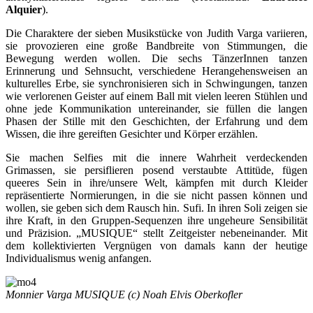
Alquier
).
Die Charaktere der sieben Musikstücke von Judith Varga variieren,
sie provozieren eine große Bandbreite von Stimmungen, die
Bewegung werden wollen. Die sechs TänzerInnen tanzen
Erinnerung und Sehnsucht, verschiedene Herangehensweisen an
kulturelles Erbe, sie synchronisieren sich in Schwingungen, tanzen
wie verlorenen Geister auf einem Ball mit vielen leeren Stühlen und
ohne jede Kommunikation untereinander, sie füllen die langen
Phasen der Stille mit den Geschichten, der Erfahrung und dem
Wissen, die ihre gereiften Gesichter und Körper erzählen.
Sie machen Selfies mit die innere Wahrheit verdeckenden
Grimassen, sie persiflieren posend verstaubte Attitüde, fügen
queeres Sein in ihre/unsere Welt, kämpfen mit durch Kleider
repräsentierte Normierungen, in die sie nicht passen können und
wollen, sie geben sich dem Rausch hin. Sufi. In ihren Soli zeigen sie
ihre Kraft, in den Gruppen-Sequenzen ihre ungeheure Sensibilität
und Präzision. „MUSIQUE“ stellt Zeitgeister nebeneinander. Mit
dem kollektivierten Vergnügen von damals kann der heutige
Individualismus wenig anfangen.
Monnier Varga MUSIQUE (c) Noah Elvis Oberkofler