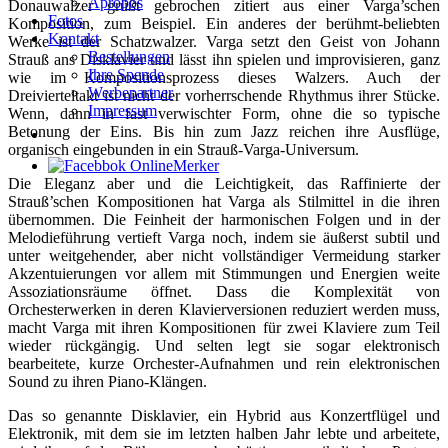
Apropos
Donauwalzer grüßt gebrochen zitiert aus einer Varga’schen
Fotos
Komposition, zum Beispiel. Ein anderes der berühmt-beliebten
Kontakt
Werke ist der Schatzwalzer. Varga setzt den Geist von Johann
Bestellungen
Strauß ans Disklavier und lässt ihn spielen und improvisieren, ganz
Ihre Spende
wie im Kompositionsprozess dieses Walzers. Auch der
Werbepartner
Dreivierteltakt ist nicht der vorherrschende Rhythmus ihrer Stücke.
Impressum
Wenn, dann in fast verwischter Form, ohne die so typische
Betonung der Eins. Bis hin zum Jazz reichen ihre Ausflüge,
organisch eingebunden in ein Strauß-Varga-Universum.
Die Eleganz aber und die Leichtigkeit, das Raffinierte der
Strauß’schen Kompositionen hat Varga als Stilmittel in die ihren
übernommen. Die Feinheit der harmonischen Folgen und in der
Melodieführung vertieft Varga noch, indem sie äußerst subtil und
unter weitgehender, aber nicht vollständiger Vermeidung starker
Akzentuierungen vor allem mit Stimmungen und Energien weite
Assoziationsräume öffnet. Dass die Komplexität von
Orchesterwerken in deren Klavierversionen reduziert werden muss,
macht Varga mit ihren Kompositionen für zwei Klaviere zum Teil
wieder rückgängig. Und selten legt sie sogar elektronisch
bearbeitete, kurze Orchester-Aufnahmen und rein elektronischen
Sound zu ihren Piano-Klängen.
Das so genannte Disklavier, ein Hybrid aus Konzertflügel und
Elektronik, mit dem sie im letzten halben Jahr lebte und arbeitete,