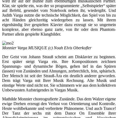
wird ihr auf der Bühne zum ebenbürtigen musikalischen Partner.
Klar, sie spielte ein, was der so programmierte „Selbstspieler“ später
auf Befehl, gesendet vom Notebook neben ihr, wiedergibt. Und
Judith Varga nutzte die technische Möglichkeit, das Spiel von bis zu
acht Händen gleichzeitig wiedergeben zu lassen. Mit ihrem
eigenhändig live gespielten Klavier dazu erzeugt sie so ungemein
komplexe, aber ebenso ganz zarte, von ihr oder dem Phantom-
Partner allein gespielte Klangbilder.
Monnier Varga MUSIQUE (c) Noah Elvis Oberkofler
Der Geist von Johann Strauß scheint am Disklavier zu beginnen.
Erst später steigt Varga ein. Ihre Kompositionen zeichnen
Spannungs- und dynamische Bögen, gehen tief in das Spüren
(lassen) von Zuständen und Ahnungen, zerbrechlich, fein, sphärisch.
Der Mensch ist seit der Strauß-Ära ein deutlich anderer geworden.
Dem trägt Varga mit Ihrer Musik Rechnung. Alte Musik und
einstige Werte sind nicht tot. Sie schimmern wie aus dem kollektiven
Unbewussten Aufsteigendes in Vargas Musik.
Mathilde Monnier choreografierte Zustände. Das dem Walzer eigene
ewige Drehen erzeugt den Verlust von Orientierung und Kontrolle.
Heute wohlbekannte und verbreitete Phänomene. Und auch Trance!
Der Tanz der sechs mit dem Dance On Ensemble ihrer
Altersdiskriminierung im zeitgenössischen und klassischen