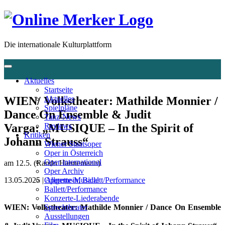
Die internationale Kulturplattform
Aktuelles
Startseite
WIEN/ Volkstheater: Mathilde Monnier /
Aktuelles
Spielpläne
Dance On Ensemble & Judit
Tanz-News
Varga: „MUSIQUE – In the Spirit of
Reviews
Kritiken
Johann Strauss“
Wiener Staatsoper
Oper in Österreich
Oper international
am 12.5. (Rando Hannemann)
Oper Archiv
13.05.2025 |
Allgemein
,
Ballett/Performance
Operette-Musical
Ballett/Performance
Konzerte-Liederabende
Sprechtheater
WIEN: Volkstheater: Mathilde Monnier / Dance On Ensemble
Ausstellungen