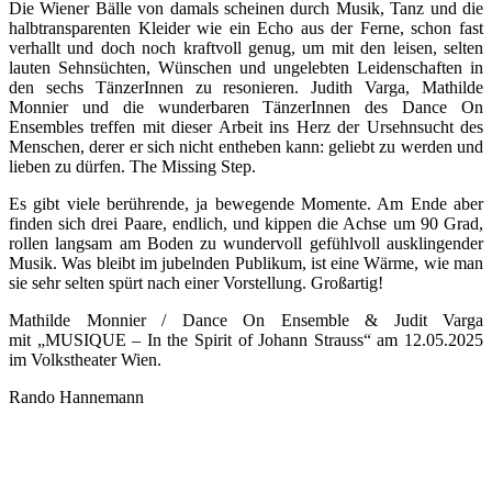
Die Wiener Bälle von damals scheinen durch Musik, Tanz und die
halbtransparenten Kleider wie ein Echo aus der Ferne, schon fast
verhallt und doch noch kraftvoll genug, um mit den leisen, selten
lauten Sehnsüchten, Wünschen und ungelebten Leidenschaften in
den sechs TänzerInnen zu resonieren. Judith Varga, Mathilde
Monnier und die wunderbaren TänzerInnen des Dance On
Ensembles treffen mit dieser Arbeit ins Herz der Ursehnsucht des
Menschen, derer er sich nicht entheben kann: geliebt zu werden und
lieben zu dürfen. The Missing Step.
Es gibt viele berührende, ja bewegende Momente. Am Ende aber
finden sich drei Paare, endlich, und kippen die Achse um 90 Grad,
rollen langsam am Boden zu wundervoll gefühlvoll ausklingender
Musik. Was bleibt im jubelnden Publikum, ist eine Wärme, wie man
sie sehr selten spürt nach einer Vorstellung. Großartig!
Mathilde Monnier / Dance On Ensemble & Judit Varga
mit „MUSIQUE – In the Spirit of Johann Strauss“ am 12.05.2025
im Volkstheater Wien.
Rando Hannemann