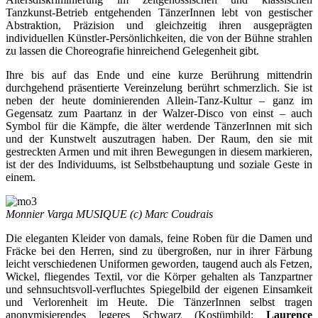
Tanzkunst-Betrieb entgehenden TänzerInnen lebt von gestischer
Abstraktion, Präzision und gleichzeitig ihren ausgeprägten
individuellen Künstler-Persönlichkeiten, die von der Bühne strahlen
zu lassen die Choreografie hinreichend Gelegenheit gibt.
Ihre bis auf das Ende und eine kurze Berührung mittendrin
durchgehend präsentierte Vereinzelung berührt schmerzlich. Sie ist
neben der heute dominierenden Allein-Tanz-Kultur – ganz im
Gegensatz zum Paartanz in der Walzer-Disco von einst – auch
Symbol für die Kämpfe, die älter werdende TänzerInnen mit sich
und der Kunstwelt auszutragen haben. Der Raum, den sie mit
gestreckten Armen und mit ihren Bewegungen in diesem markieren,
ist der des Individuums, ist Selbstbehauptung und soziale Geste in
einem.
Monnier Varga MUSIQUE (c) Marc Coudrais
Die eleganten Kleider von damals, feine Roben für die Damen und
Fräcke bei den Herren, sind zu übergroßen, nur in ihrer Färbung
leicht verschiedenen Uniformen geworden, taugend auch als Fetzen,
Wickel, fliegendes Textil, vor die Körper gehalten als Tanzpartner
und sehnsuchtsvoll-verfluchtes Spiegelbild der eigenen Einsamkeit
und Verlorenheit im Heute. Die TänzerInnen selbst tragen
anonymisierendes legeres Schwarz (Kostümbild:
Laurence