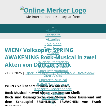
Die internationale Kulturplattform
Aktuelles
Startseite
Aktuelles
Spielpläne
Tanz-News
WIEN/ Volksoper: SPRING
Reviews
AWAKENING Rock-Musical in zwei
Kritiken
Wiener Staatsoper
Akten von Duncan Sheik
Oper in Österreich
Oper international
21.02.2026 |
Oper in Österreich
,
Operette/Musical/Show
Oper Archiv
Operette-Musical
Ballett/Performance
WIEN / Volksoper: SPRING AWAKENING
Konzerte-Liederabende
Rock-Musical in zwei Akten von Duncan Sheik
Sprechtheater
Buch und Gesangstexte von Steven Sater basierend auf
Ausstellungen
dem Schauspiel FRÜHLINGS ERWACHEN von Frank
Film