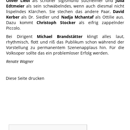
Oliver Liebl
als schöner Sigismund Sülzheimer und
Julia
Edtmeier
als sein schwäbelndes, wenn auch diesmal nicht
lispelndes Klärchen. Sie stechen das andere Paar,
David
Kerber
als Dr. Siedler und
Nadja Mchantaf
als Ottilie aus.
Dazu kommt
Christoph Stocker
als eifrig zappelnder
Piccolo.
Bei Dirigent
Michael Brandstätter
klingt alles laut,
rhythmisch, flott und riß das Publikum schon während der
Vorstellung zu permanentem Szenenapplaus hin. Für die
Volksoper sollte das ein problemloser Erfolg werden.
Renate Wagner
Diese Seite drucken