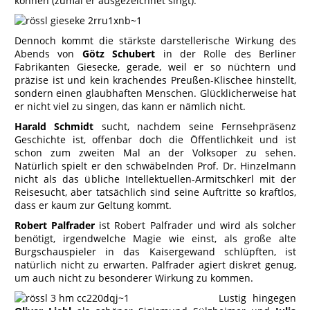
können (zumal er ausgezeichnet singt).
Dennoch kommt die stärkste darstellerische Wirkung des
Abends von
Götz Schubert
in der Rolle des Berliner
Fabrikanten Giesecke, gerade, weil er so nüchtern und
präzise ist und kein krachendes Preußen-Klischee hinstellt,
sondern einen glaubhaften Menschen. Glücklicherweise hat
er nicht viel zu singen, das kann er nämlich nicht.
Harald Schmidt
sucht, nachdem seine Fernsehpräsenz
Geschichte ist, offenbar doch die Öffentlichkeit und ist
schon zum zweiten Mal an der Volksoper zu sehen.
Natürlich spielt er den schwäbelnden Prof. Dr. Hinzelmann
nicht als das übliche Intellektuellen-Armitschkerl mit der
Reisesucht, aber tatsächlich sind seine Auftritte so kraftlos,
dass er kaum zur Geltung kommt.
Robert Palfrader
ist Robert Palfrader und wird als solcher
benötigt, irgendwelche Magie wie einst, als große alte
Burgschauspieler in das Kaisergewand schlüpften, ist
natürlich nicht zu erwarten. Palfrader agiert diskret genug,
um auch nicht zu besonderer Wirkung zu kommen.
Lustig hingegen