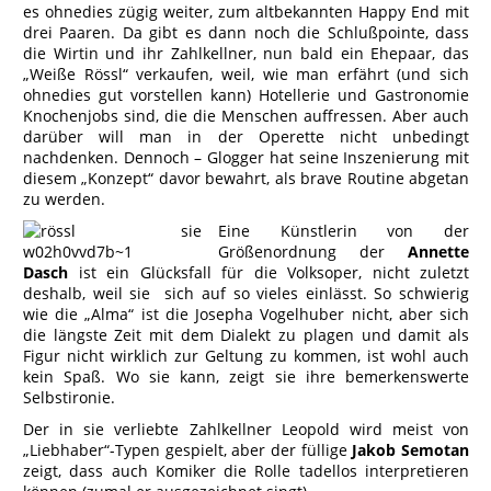
es ohnedies zügig weiter, zum altbekannten Happy End mit
drei Paaren. Da gibt es dann noch die Schlußpointe, dass
die Wirtin und ihr Zahlkellner, nun bald ein Ehepaar, das
„Weiße Rössl“ verkaufen, weil, wie man erfährt (und sich
ohnedies gut vorstellen kann) Hotellerie und Gastronomie
Knochenjobs sind, die die Menschen auffressen. Aber auch
darüber will man in der Operette nicht unbedingt
nachdenken. Dennoch – Glogger hat seine Inszenierung mit
diesem „Konzept“ davor bewahrt, als brave Routine abgetan
zu werden.
Eine Künstlerin von der
Größenordnung der
Annette
Dasch
ist ein Glücksfall für die Volksoper, nicht zuletzt
deshalb, weil sie sich auf so vieles einlässt. So schwierig
wie die „Alma“ ist die Josepha Vogelhuber nicht, aber sich
die längste Zeit mit dem Dialekt zu plagen und damit als
Figur nicht wirklich zur Geltung zu kommen, ist wohl auch
kein Spaß. Wo sie kann, zeigt sie ihre bemerkenswerte
Selbstironie.
Der in sie verliebte Zahlkellner Leopold wird meist von
„Liebhaber“-Typen gespielt, aber der füllige
Jakob Semotan
zeigt, dass auch Komiker die Rolle tadellos interpretieren