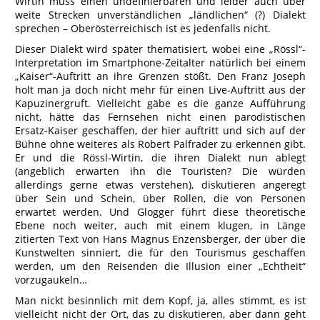
Wirtin muss einen undefinierbaren und leider auch über
weite Strecken unverständlichen „ländlichen“ (?) Dialekt
sprechen – Oberösterreichisch ist es jedenfalls nicht.
Dieser Dialekt wird später thematisiert, wobei eine „Rössl“-
Interpretation im Smartphone-Zeitalter natürlich bei einem
„Kaiser“-Auftritt an ihre Grenzen stößt. Den Franz Joseph
holt man ja doch nicht mehr für einen Live-Auftritt aus der
Kapuzinergruft. Vielleicht gäbe es die ganze Aufführung
nicht, hätte das Fernsehen nicht einen parodistischen
Ersatz-Kaiser geschaffen, der hier auftritt und sich auf der
Bühne ohne weiteres als Robert Palfrader zu erkennen gibt.
Er und die Rössl-Wirtin, die ihren Dialekt nun ablegt
(angeblich erwarten ihn die Touristen? Die würden
allerdings gerne etwas verstehen), diskutieren angeregt
über Sein und Schein, über Rollen, die von Personen
erwartet werden. Und Glogger führt diese theoretische
Ebene noch weiter, auch mit einem klugen, in Länge
zitierten Text von Hans Magnus Enzensberger, der über die
Kunstwelten sinniert, die für den Tourismus geschaffen
werden, um den Reisenden die Illusion einer „Echtheit“
vorzugaukeln…
Man nickt besinnlich mit dem Kopf, ja, alles stimmt, es ist
vielleicht nicht der Ort, das zu diskutieren, aber dann geht