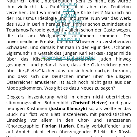
Natürlich, ohne „Interpretation“ geht es nicht, das würde
Apropos
ihm vielleicht das Publikum, nicht aber das Feuilleton
Fotos
verzeihen. Und wo macht sich die Kritik fest? Natürlich an
Kontakt
der Tourismus-Ideologie und -Industrie. Nun war das Werk,
Bestellungen
das 1930 in Berlin heraus kam, immer schon zumindest als
Ihre Spende
Tourismus-Parodie gedacht – allein schon der Gäste wegen,
Werbepartner
die da am Wolfgangsee zusammen kommen. Der
Impressum
unvermeidliche Preuße, die noch schwerer zu verstehenden
Schwaben, und damals hat man in der Figur des „schönen
Sigismund“ (in Gestalt des jungen Karl Farkas!) sogar milde
über das Klischee des superreichen Juden hinweg
gesungen und getanzt. Nun, dass die Österreicher gerne
über die „Piefke“ lachen, das tun sie heute noch, ist bekannt,
und dass sich die Deutschen immer über die ulkigen
Österreicher amüsieren, ist auch noch nicht ganz aus der
Mode gekommen. Was gibt es dazu Neues zu sagen?
Gloggers Inszenierung wirkt in einem nicht übertrieben
stimmungsvollen Bühnenbild (
Christof Hetzer
) und ganz
heutigen Kostümen (
Justina Klimczyk
) so, als wollte er das
Stück nur flott vom Blatt inszenieren, mit parodistischem
Einschlag vor allem in den Chor- und Tanzszenen
(Choreographie:
Florian Hurler
). Einzig verblüffender und
auf Anhieb nicht eben überzeugender Effekt: die Rössl-