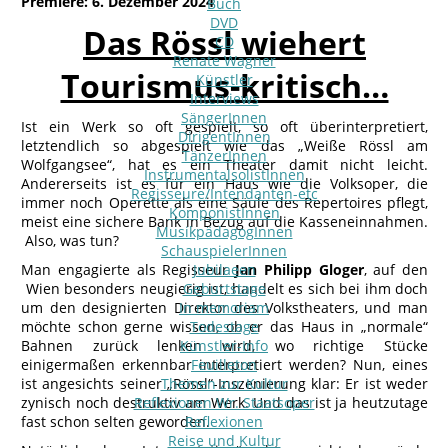
Premiere: 6. Dezember 2024
Buch
DVD
Das Rössl wiehert
CD
Renate Wagner
Tourismus-kritisch…
Künstler
Interviews
SängerInnen
Ist ein Werk so oft gespielt, so oft überinterpretiert,
DirigentInnen
letztendlich so abgespielt wie das „Weiße Rössl am
TänzerInnen
Wolfgangsee“, hat es ein Theater damit nicht leicht.
InstrumentalsolistInnen
Andererseits ist es für ein Haus wie die Volksoper, die
Regisseure/Intendanten-etc
immer noch Operette als eine Säule des Repertoires pflegt,
KomponistInnen
meist eine sichere Bank in Bezug auf die Kasseneinnahmen.
MusikpädagogInnen
Also, was tun?
SchauspielerInnen
Man engagierte als Regisseur
Jubilaeen
Jan Philipp Gloger
, auf den
Wien besonders neugierig ist, handelt es sich bei ihm doch
Geburtstage
um den designierten Direktor des Volkstheaters, und man
In memoriam
möchte schon gerne wissen, ob er das Haus in „normale“
Todestage
Bahnen zurück lenken wird, wo richtige Stücke
Künstler-Info
einigermaßen erkennbar interpretiert werden? Nun, eines
Feuilleton
ist angesichts seiner „Rössl“-Inszenierung klar: Er ist weder
Themen zur Kultur
zynisch noch destruktiv am Werk. Und das ist ja heutzutage
Reflexionen Wr. Staatsoper
fast schon selten geworden.
Reflexionen
Reise und Kultur