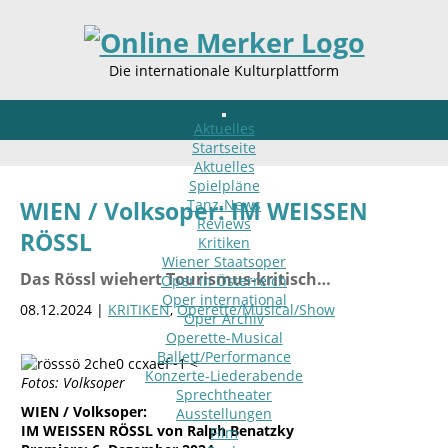
Die internationale Kulturplattform
Aktuelles
Startseite
Aktuelles
Spielpläne
Tanz-News
WIEN / Volksoper: IM WEISSEN
Reviews
RÖSSL
Kritiken
Wiener Staatsoper
Das Rössl wiehert Tourismus-kritisch…
Oper in Österreich
Oper international
08.12.2024 |
KRITIKEN
,
Operette/Musical/Show
Oper Archiv
Operette-Musical
Ballett/Performance
<
Konzerte-Liederabende
Fotos: Volksoper
Sprechtheater
WIEN / Volksoper:
Ausstellungen
IM WEISSEN RÖSSL von Ralph Benatzky
Film