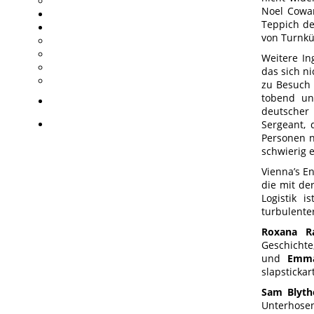
Noel Cowa
Teppich de
von Turnk
Weitere In
das sich ni
zu Besuch 
tobend un
deutscher 
Sergeant, 
Personen n
schwierig 
Vienna’s E
die mit de
Logistik 
turbulente
Roxana R
Geschicht
und
Emma
slapsticka
Sam Blyth
Unterhosen