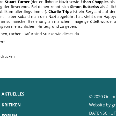
und
Stuart Turner
(der entflohene Nazi) sowie
Ethan Chapples
als 
g der Reverends, Bei denen kennt sich
Simon Butteriss
als ältlic
ublikum allerdings immer).
Charlie Tripp
ist ein Sergeant auf de
it – aber sobald man den Nazi abgeführt hat, steht dem Happy
 an so mancher Beziehung, an manchem Image gerüttelt wurde
g von menschlichem Hintergrund zu geben.
chen, Lachen. Dafür sind Stücke wie dieses da.
ner
e drucken
AKTUELLES
© 2020 Onlin
KRITIKEN
Website by
gr
DATENSCHUT
FORUM