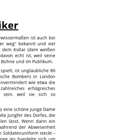
iker
gewissermaßen ist auch bei
er weg“ bekannt und viel
it dem Kollar (dem weißen
davon echt ist, weil seine
r Bühne und im Publikum.
pielt, ist unglaubliche 80
utsche Bomben) in London
 unvermindert wie etwa die
ahlreiches erfolgreiches
 sein, weil sie sich so
oop eine schöne junge Dame
lte Jungfer des Dorfes, die
llen lässt. Wenn dann ein
 während der Abwesenheit
n Soldatenuniform steckt –
rnee (es handelte sich um