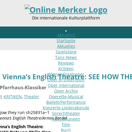
Die internationale Kulturplattform
Aktuelles
Startseite
Aktuelles
Spielpläne
Tanz-News
Reviews
Kritiken
Wiener Staatsoper
 Vienna’s English Theatre: SEE HOW T
Oper in Österreich
Oper international
Pfarrhaus-Klassiker
Oper Archiv
 |
KRITIKEN
,
Theater
Operette-Musical
Ballett/Performance
Konzerte-Liederabende
Sprechtheater
enna’s English Theatre/Armin Bardel
Ausstellungen
Film
nna’s English Theatre:
Buch