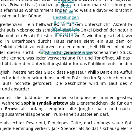
Apropos
rds „Private Lives“) nachzuspielen – da kann man sie schon 
Fotos
s Pfarrhaus-Wohnzimmers finden. Und was sie davor vollbracht h
Kontakt
ünsten auf der Bühne…
Bestellungen
Ihre Spende
gredienzien – ein hellwaches, mit dickem Unterschicht- Akzent
Werbepartner
cht aufs Nebengeleis schieben lässt, ein Onkel Bischof, der natürl
Impressum
kommt, ein Ersatz-Priester, der nicht weiß, wie ihm geschieht, 
d in Unterhosen durchs Haus rennen sieht, ein aus dem örtl
Soldat (leicht zu entlarven, da er einem „Heil Hitler“ nicht 
der diesen sucht… es ist nicht gerade ein personenarmes Stück
icht kennen, was jeder Verwechslung Tür und Tor öffnet. All das 
erhöht aber den Unterhaltungsfaktor für das Publikum entscheiden
nglish Theatre hat das Glück, dass Regisseur
Philip Dart
eine Auffüh
r erforderlichen sekundenschnellen Präzision im Sprachlichen und
ist aufs höchste gefordert. Die Geschichte wird im Lauf des
r und absurder.
ae
ist die bildhübsche, immer schnippische, immer geistes
e, während
Sophia Tyndall-Bristow
als Dienstmädchen Ida für dümm
 Ernest
als anfangs empörte alte Jungfer nach und nach a
rtig zusammenklappenden Trunkenheit ausspielen darf.
e
als echter Reverend, Penelopes Gatte, darf anfangs sauertöpfi
 jede Hemmung verliert. Jack Spencer als Soldat / Schauspieler i