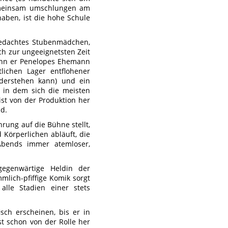
gemeinsam umschlungen am
aben, ist die hohe Schule
 bedachtes Stubenmädchen,
ich zur ungeeignetsten Zeit
wenn er Penelopes Ehemann
ichen Lager entflohener
widerstehen kann) und ein
, in dem sich die meisten
ist von der Produktion her
d.
rung auf die Bühne stellt,
 Körperlichen abläuft, die
 Abends immer atemloser,
gegenwärtige Heldin der
lich-pfiffige Komik sorgt
lle Stadien einer stets
sch erscheinen, bis er in
st schon von der Rolle her