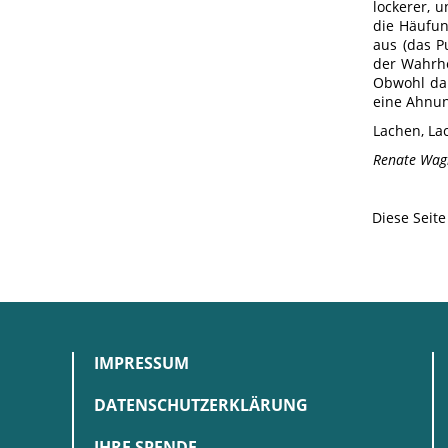
lockerer, 
die Häufun
aus (das P
der Wahrhe
Obwohl da
eine Ahnun
Lachen, La
Renate Wag
Diese Seit
IMPRESSUM
DATENSCHUTZERKLÄRUNG
IHRE SPENDE