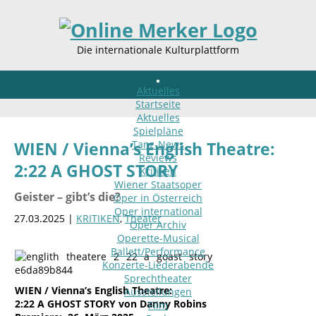
Die internationale Kulturplattform
Aktuelles
Startseite
Aktuelles
Spielpläne
Tanz-News
WIEN / Vienna’s English Theatre:
Reviews
2:22 A GHOST STORY
Kritiken
Wiener Staatsoper
Geister – gibt’s die?
Oper in Österreich
Oper international
27.03.2025 |
KRITIKEN
,
Theater
Oper Archiv
Operette-Musical
Ballett/Performance
Konzerte-Liederabende
Sprechtheater
WIEN / Vienna’s English Theatre:
Ausstellungen
2:22 A GHOST STORY von Danny Robins
Film