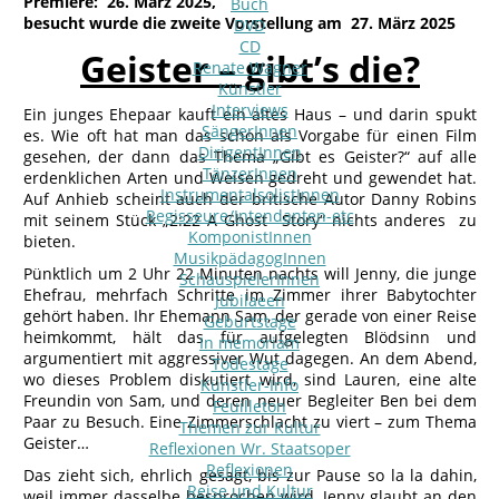
Premiere: 26. März 2025,
Buch
besucht wurde die zweite Vorstellung am 27. März 2025
DVD
CD
Geister – gibt’s die?
Renate Wagner
Künstler
Interviews
Ein junges Ehepaar kauft ein altes Haus – und darin spukt
SängerInnen
es. Wie oft hat man das schon als Vorgabe für einen Film
DirigentInnen
gesehen, der dann das Thema „Gibt es Geister?“ auf alle
TänzerInnen
erdenklichen Arten und Weisen gedreht und gewendet hat.
InstrumentalsolistInnen
Auf Anhieb scheint auch der britische Autor Danny Robins
Regisseure/Intendanten-etc
mit seinem Stück „2:22 A Ghost Story“ nichts anderes zu
KomponistInnen
bieten.
MusikpädagogInnen
Pünktlich um 2 Uhr 22 Minuten nachts will Jenny, die junge
SchauspielerInnen
Ehefrau, mehrfach Schritte im Zimmer ihrer Babytochter
Jubilaeen
gehört haben. Ihr Ehemann Sam, der gerade von einer Reise
Geburtstage
heimkommt, hält das für aufgelegten Blödsinn und
In memoriam
argumentiert mit aggressiver Wut dagegen. An dem Abend,
Todestage
wo dieses Problem diskutiert wird, sind Lauren, eine alte
Künstler-Info
Freundin von Sam, und deren neuer Begleiter Ben bei dem
Feuilleton
Paar zu Besuch. Eine Zimmerschlacht zu viert – zum Thema
Themen zur Kultur
Geister…
Reflexionen Wr. Staatsoper
Reflexionen
Das zieht sich, ehrlich gesagt, bis zur Pause so la la dahin,
Reise und Kultur
weil immer dasselbe besprochen wird, Jenny glaubt an den