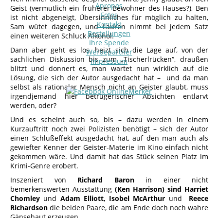
Apropos
Geist (vermutlich ein früherer Bewohner des Hauses?), Ben
Fotos
ist nicht abgeneigt, Übersinnliches für möglich zu halten,
Kontakt
Sam wütet dagegen, und Lauren nimmt bei jedem Satz
Bestellungen
einen weiteren Schluck Alkohol.
Ihre Spende
Dann aber geht es los, heizt sich die Lage auf, von der
Werbepartner
sachlichen Diskussion bis zum „Tischerlrücken“, draußen
Impressum
blitzt und donnert es, man wartet nun wirklich auf die
Lösung, die sich der Autor ausgedacht hat – und da man
selbst als rationaler Mensch nicht an Geister glaubt, muss
irgendjemand hier betrügerischer Absichten entlarvt
werden, oder?
Und es scheint auch so, bis – dazu werden in einem
Kurzauftritt noch zwei Polizisten benötigt – sich der Autor
einen Schlußeffekt ausgedacht hat, auf den man auch als
gewiefter Kenner der Geister-Materie im Kino einfach nicht
gekommen wäre. Und damit hat das Stück seinen Platz im
Krimi-Genre erobert.
Inszeniert von
Richard Baron
in einer nicht
bemerkenswerten Ausstattung
(Ken Harrison) sind Harriet
Chomley
und
Adam Elliott, Isobel McArthur
und
Reece
Richardson
die beiden Paare, die am Ende doch noch wahre
Gänsehaut erzeugen.