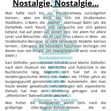
Nostalgie, Nostalgie…
Buch
DVD
CD
Man hätte noch bis zur Pferdetramway zurückgehen
Renate Wagner
können… aber ein Buch, das sich mit Straßenbahn,
Künstler
Stadtbahn, U-Bahn, die „Badner“, überhaupt Bahn (als die
Interviews
Dampfloks noch Rauch und Geräusche von sich gaben)
SängerInnen
befasst, hat auf jeden Fall seinen Reiz. Vor allem für ältere
DirigentInnen
Leser und Betrachter, die im Lauf ihres Lebens in Wien als
TänzerInnen
Straßenbahn-Benützer so viele veränderte Modelle kennen
InstrumentalsolistInnen
lernten… (Übrigens, die besonders hässlichen Sechziger, mit
Regisseure/Intendanten-etc
denen man seit einiger Zeit zwangsbeglückt wird, sind nicht
KomponistInnen
dabei.)
MusikpädagogInnen
SchauspielerInnen
Karl Zellhofer, pensionierter Schulrat, und Martin Zellhofer,
Jubilaeen
nach dem Studium der Geschichte und Publizistik in der
Geburtstage
Buchbranche tätig, begeben sich hier tief in die
In memoriam
Verkehrsgeschichte Wiens. Sie haben die 1970er Jahre als
Todestage
Ausgangspunkt genommen, als der Autoverkehr, den man
Künstler-Info
heute wieder gewaltsam zurückdrängen will, expandierte.
Feuilleton
Damals hat man dem Rechnung getragen und die
Themen zur Kultur
„öffentlichen“ Bahnen umstrukturiert..
Reflexionen Wr. Staatsoper
Was früher die Stadtbahnen waren (teils noch die
Reflexionen
großartige Otto-Wagner-Konstruktionen, die es
Reise und Kultur