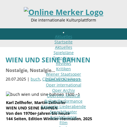
Die internationale Kulturplattform
Aktuelles
Startseite
Aktuelles
Spielpläne
Tanz-News
WIEN UND SEINE BAHNEN
Reviews
Kritiken
Nostalgie, Nostalgie…
Wiener Staatsoper
20.07.2025 |
buch
,
CD/DVD/BUCH/Apps
Oper in Österreich
Oper international
Oper Archiv
Operette-Musical
Ballett/Performance
Karl Zellhofer, Martin Zellhofer
Konzerte-Liederabende
WIEN UND SEINE BAHNEN
Sprechtheater
Von den 1970er-Jahren bis heute
Ausstellungen
144 Seiten, Edition Winkler-Hermaden, 2025
Film