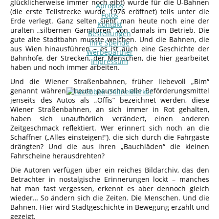
glücklicherweise immer noch gibt) wurde für die U-Bahnen
Apropos
(die erste Teilstrecke wurde 1976 eröffnet) teils unter die
Fotos
Erde verlegt. Ganz selten sieht man heute noch eine der
Kontakt
uralten „silbernen Garnituren“ von damals im Betrieb. Die
Bestellungen
gute alte Stadtbahn musste weichen. Und die Bahnen, die
Ihre Spende
aus Wien hinausführen – es ist auch eine Geschichte der
Werbepartner
Bahnhöfe, der Strecken, der Menschen, die hier gearbeitet
Impressum
haben und noch immer arbeiten.
Und die Wiener Straßenbahnen, früher liebevoll „Bim“
genannt während heute pauschal alle Beförderungsmittel
jenseits des Autos als „Öffis“ bezeichnet werden, diese
Wiener Straßenbahnen, an sich immer in Rot gehalten,
haben sich unaufhörlich verändert, einen anderen
Zeitgeschmack reflektiert. Wer erinnert sich noch an die
Schaffner („Alles einsteigen!“), die sich durch die Fahrgäste
drängten? Und die aus ihren „Bauchläden“ die kleinen
Fahrscheine herausdrehten?
Die Autoren verfügen über ein reiches Bildarchiv, das den
Betrachter in nostalgische Erinnerungen lockt – manches
hat man fast vergessen, erkennt es aber dennoch gleich
wieder… So ändern sich die Zeiten. Die Menschen. Und die
Bahnen. Hier wird Stadtgeschichte in Bewegung erzählt und
gezeigt.