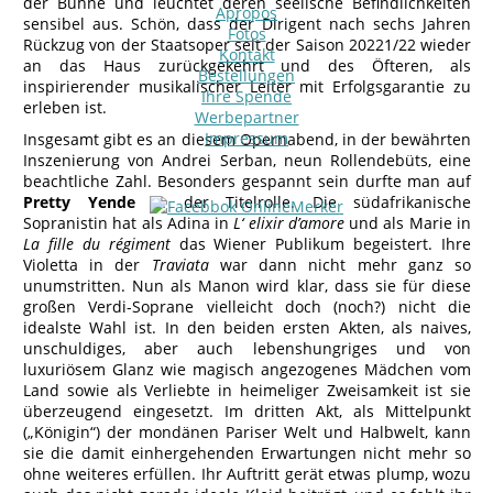
der Bühne und leuchtet deren seelische Befindlichkeiten
Apropos
sensibel aus. Schön, dass der Dirigent nach sechs Jahren
Fotos
Rückzug von der Staatsoper seit der Saison 20221/22 wieder
Kontakt
an das Haus zurückgekehrt und des Öfteren, als
Bestellungen
inspirierender musikalischer Leiter mit Erfolgsgarantie zu
Ihre Spende
erleben ist.
Werbepartner
Impressum
Insgesamt gibt es an diesem Opernabend, in der bewährten
Inszenierung von Andrei Serban, neun Rollendebüts, eine
beachtliche Zahl. Besonders gespannt sein durfte man auf
Pretty Yende
in der Titelrolle. Die südafrikanische
Sopranistin hat als Adina in
L‘ elixir d’amore
und als Marie in
La fille du régiment
das Wiener Publikum begeistert. Ihre
Violetta in der
Traviata
war dann nicht mehr ganz so
unumstritten. Nun als Manon wird klar, dass sie für diese
großen Verdi-Soprane vielleicht doch (noch?) nicht die
idealste Wahl ist. In den beiden ersten Akten, als naives,
unschuldiges, aber auch lebenshungriges und von
luxuriösem Glanz wie magisch angezogenes Mädchen vom
Land sowie als Verliebte in heimeliger Zweisamkeit ist sie
überzeugend eingesetzt. Im dritten Akt, als Mittelpunkt
(„Königin“) der mondänen Pariser Welt und Halbwelt, kann
sie die damit einhergehenden Erwartungen nicht mehr so
ohne weiteres erfüllen. Ihr Auftritt gerät etwas plump, wozu