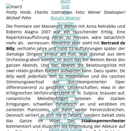
Buch
DVD
Pretty Yende, Charles Castronovo. Foto: Wiener Staatsoper/
CD
Michael Pöhn
Renate Wagner
Künstler
Die Premiere von Massenets
Manon
mit Anna Netrebko und
Interviews
Roberto Alagna 2007 war ein rauschender Erfolg. Eine
SängerInnen
Repertoireaufführung daran zu messen, wäre tatsächlich
DirigentInnen
mehr als vermessen. Immerhin aber steht mit
Bertrand de
TänzerInnen
Billy
, sechzehn Jahre und rund 53 Aufführungen später, der
InstrumentalsolistInnen
damalige Dirigent erneut am Pult. Was diesmal aus dem
Regisseure/Intendanten-etc
Orchestergraben kommt, ist auch das bei weitem Beste des
KomponistInnen
ganzen Abends. Und das, obwohl die Besetzungsliste mit
MusikpädagogInnen
zwei relativ großen Namen aufwarten kann. Dazu später. De
SchauspielerInnen
Billy weiß jedenfalls fein zu modellieren und die raschen
Jubilaeen
Stimmungswechsel der durchkomponierten Oper
Geburtstage
differenzierend zu gestalten. Leidenschaften, etwa in der
In memoriam
erfolgreichen Verführungsszene in St. Sulpice, brausen auf,
Todestage
romantische Melodienbögen betonen die starken
Künstler-Info
Erregungen, schwellen dynamisch an und verebben im
Feuilleton
zartesten Pianissimo, um dann weder hervorzubrechen.
Themen zur Kultur
Dennoch verliert er sich nie in Details, sondern behält stets
Reflexionen Wr. Staatsoper
das Ganze im Visier. Das
Staatsopernorchester
Reflexionen
kommentiert und illustriert die Empfindung der Akteure auf
Reise und Kultur