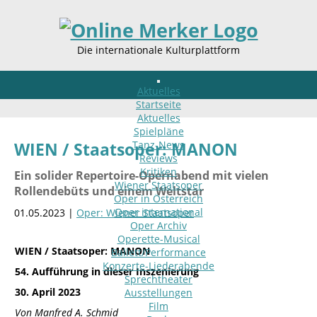
Die internationale Kulturplattform
Aktuelles
Startseite
Aktuelles
Spielpläne
Tanz-News
WIEN / Staatsoper: MANON
Reviews
Kritiken
Ein solider Repertoire-Opernabend mit vielen
Wiener Staatsoper
Rollendebüts und einem Weltstar
Oper in Österreich
Oper international
01.05.2023 |
Oper: Wiener Staatsoper
Oper Archiv
Operette-Musical
WIEN / Staatsoper: MANON
Ballett/Performance
Konzerte-Liederabende
54. Aufführung in dieser Inszenierung
Sprechtheater
30. April 2023
Ausstellungen
Film
Von Manfred A. Schmid