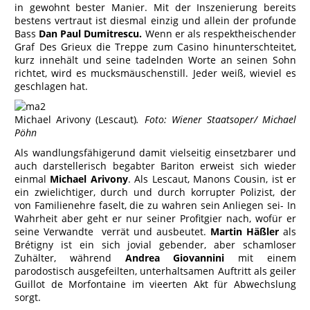
in gewohnt bester Manier. Mit der Inszenierung bereits
bestens vertraut ist diesmal einzig und allein der profunde
Bass
Dan Paul Dumitrescu.
Wenn er als respektheischender
Graf Des Grieux die Treppe zum Casino hinunterschteitet,
kurz innehält und seine tadelnden Worte an seinen Sohn
richtet, wird es mucksmäuschenstill. Jeder weiß, wieviel es
geschlagen hat.
Michael Arivony (Lescaut)
. Foto: Wiener Staatsoper/ Michael
Pöhn
Als wandlungsfähigerund damit vielseitig einsetzbarer und
auch darstellerisch begabter Bariton erweist sich wieder
einmal
Michael Arivony
. Als Lescaut, Manons Cousin, ist er
ein zwielichtiger, durch und durch korrupter Polizist, der
von Familienehre faselt, die zu wahren sein Anliegen sei- In
Wahrheit aber geht er nur seiner Profitgier nach, wofür er
seine Verwandte verrät und ausbeutet.
Martin Häßler
als
Brétigny ist ein sich jovial gebender, aber schamloser
Zuhälter, während
Andrea Giovannini
mit einem
parodostisch ausgefeilten, unterhaltsamen Auftritt als geiler
Guillot de Morfontaine im vieerten Akt für Abwechslung
sorgt.