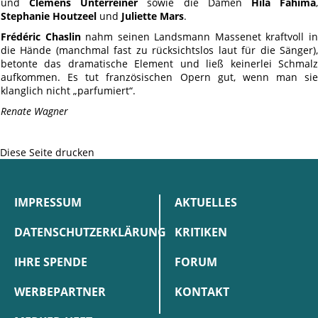
und
Clemens Unterreiner
sowie die Damen
Hila Fahima
Stephanie Houtzeel
und
Juliette Mars
.
Frédéric Chaslin
nahm seinen Landsmann Massenet kraftvoll i
die Hände (manchmal fast zu rücksichtslos laut für die Sänger),
betonte das dramatische Element und ließ keinerlei Schmalz
aufkommen. Es tut französischen Opern gut, wenn man sie
klanglich nicht „parfumiert“.
Renate Wagner
Diese Seite drucken
IMPRESSUM
AKTUELLES
DATENSCHUTZERKLÄRUNG
KRITIKEN
IHRE SPENDE
FORUM
WERBEPARTNER
KONTAKT