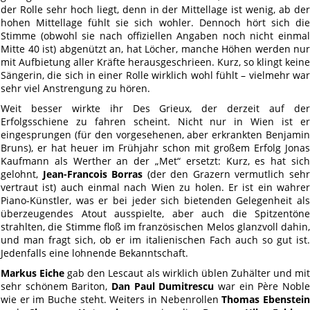
der Rolle sehr hoch liegt, denn in der Mittellage ist wenig, ab der
hohen Mittellage fühlt sie sich wohler. Dennoch hört sich die
Stimme (obwohl sie nach offiziellen Angaben noch nicht einmal
Mitte 40 ist) abgenützt an, hat Löcher, manche Höhen werden nur
mit Aufbietung aller Kräfte herausgeschrieen. Kurz, so klingt keine
Sängerin, die sich in einer Rolle wirklich wohl fühlt – vielmehr war
sehr viel Anstrengung zu hören.
Weit besser wirkte ihr Des Grieux, der derzeit auf der
Erfolgsschiene zu fahren scheint. Nicht nur in Wien ist er
eingesprungen (für den vorgesehenen, aber erkrankten Benjamin
Bruns), er hat heuer im Frühjahr schon mit großem Erfolg Jonas
Kaufmann als Werther an der „Met“ ersetzt: Kurz, es hat sich
gelohnt,
Jean-Francois Borras
(der den Grazern vermutlich seh
vertraut ist) auch einmal nach Wien zu holen. Er ist ein wahrer
Piano-Künstler, was er bei jeder sich bietenden Gelegenheit als
überzeugendes Atout ausspielte, aber auch die Spitzentöne
strahlten, die Stimme floß im französischen Melos glanzvoll dahin,
und man fragt sich, ob er im italienischen Fach auch so gut ist.
Jedenfalls eine lohnende Bekanntschaft.
Markus Eiche
gab den Lescaut als wirklich üblen Zuhälter und mi
sehr schönem Bariton,
Dan Paul Dumitrescu
war ein Père Nobl
wie er im Buche steht. Weiters in Nebenrollen
Thomas Ebenstei