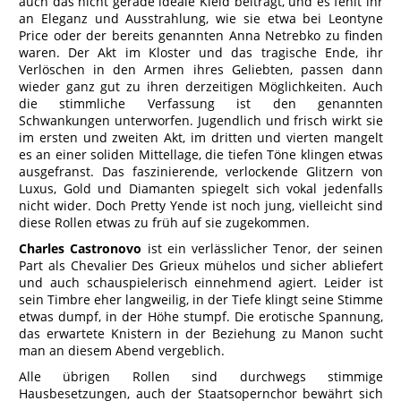
auch das nicht gerade ideale Kleid beiträgt, und es fehlt ihr
an Eleganz und Ausstrahlung, wie sie etwa bei Leontyne
Price oder der bereits genannten Anna Netrebko zu finden
waren. Der Akt im Kloster und das tragische Ende, ihr
Verlöschen in den Armen ihres Geliebten, passen dann
wieder ganz gut zu ihren derzeitigen Möglichkeiten. Auch
die stimmliche Verfassung ist den genannten
Schwankungen unterworfen. Jugendlich und frisch wirkt sie
im ersten und zweiten Akt, im dritten und vierten mangelt
es an einer soliden Mittellage, die tiefen Töne klingen etwas
ausgefranst. Das faszinierende, verlockende Glitzern von
Luxus, Gold und Diamanten spiegelt sich vokal jedenfalls
nicht wider. Doch Pretty Yende ist noch jung, vielleicht sind
diese Rollen etwas zu früh auf sie zugekommen.
Charles Castronovo
ist ein verlässlicher Tenor, der seinen
Part als Chevalier Des Grieux mühelos und sicher abliefert
und auch schauspielerisch einnehmend agiert. Leider ist
sein Timbre eher langweilig, in der Tiefe klingt seine Stimme
etwas dumpf, in der Höhe stumpf. Die erotische Spannung,
das erwartete Knistern in der Beziehung zu Manon sucht
man an diesem Abend vergeblich.
Alle übrigen Rollen sind durchwegs stimmige
Hausbesetzungen, auch der Staatsopernchor bewährt sich