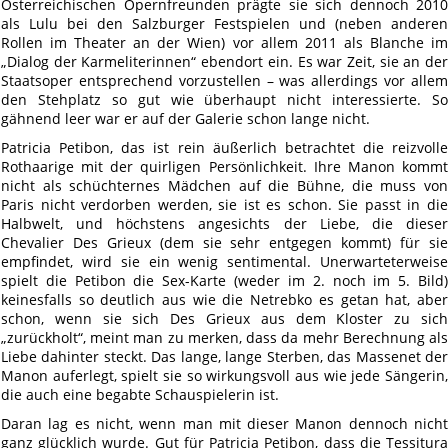
Österreichischen Opernfreunden prägte sie sich dennoch 2010
als Lulu bei den Salzburger Festspielen und (neben anderen
Rollen im Theater an der Wien) vor allem 2011 als Blanche im
„Dialog der Karmeliterinnen“ ebendort ein. Es war Zeit, sie an der
Staatsoper entsprechend vorzustellen – was allerdings vor allem
den Stehplatz so gut wie überhaupt nicht interessierte. So
gähnend leer war er auf der Galerie schon lange nicht.
Patricia Petibon, das ist rein äußerlich betrachtet die reizvolle
Rothaarige mit der quirligen Persönlichkeit. Ihre Manon kommt
nicht als schüchternes Mädchen auf die Bühne, die muss von
Paris nicht verdorben werden, sie ist es schon. Sie passt in die
Halbwelt, und höchstens angesichts der Liebe, die dieser
Chevalier Des Grieux (dem sie sehr entgegen kommt) für sie
empfindet, wird sie ein wenig sentimental. Unerwarteterweise
spielt die Petibon die Sex-Karte (weder im 2. noch im 5. Bild)
keinesfalls so deutlich aus wie die Netrebko es getan hat, aber
schon, wenn sie sich Des Grieux aus dem Kloster zu sich
„zurückholt“, meint man zu merken, dass da mehr Berechnung als
Liebe dahinter steckt. Das lange, lange Sterben, das Massenet der
Manon auferlegt, spielt sie so wirkungsvoll aus wie jede Sängerin,
die auch eine begabte Schauspielerin ist.
Daran lag es nicht, wenn man mit dieser Manon dennoch nicht
ganz glücklich wurde. Gut für Patricia Petibon, dass die Tessitura