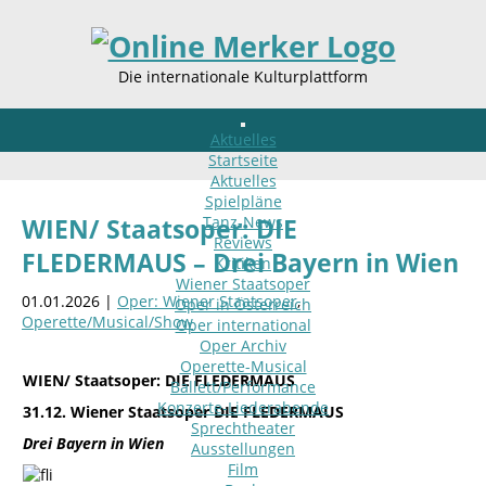
Die internationale Kulturplattform
Aktuelles
Startseite
Aktuelles
Spielpläne
Tanz-News
WIEN/ Staatsoper: DIE
Reviews
FLEDERMAUS – Drei Bayern in Wien
Kritiken
Wiener Staatsoper
01.01.2026 |
Oper: Wiener Staatsoper
,
Oper in Österreich
Operette/Musical/Show
Oper international
Oper Archiv
Operette-Musical
WIEN/ Staatsoper: DIE FLEDERMAUS
Ballett/Performance
Konzerte-Liederabende
31.12. Wiener Staatsoper DIE FLEDERMAUS
Sprechtheater
Drei Bayern in Wien
Ausstellungen
Film