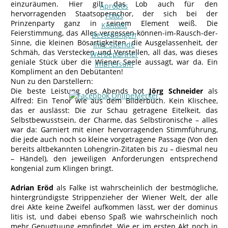
einzuräumen. Hier gilt das Lob auch für den
Apropos
hervorragenden Staatsopernchor, der sich bei der
Fotos
Prinzenparty ganz in seinem Element weiß. Die
Kontakt
Feierstimmung, das Alles-vergessen-können-im-Rausch-der-
Bestellungen
Sinne, die kleinen Bösartigkeiten, die Ausgelassenheit, der
Ihre Spende
Schmäh, das Verstecken und Verstellen, all das, was dieses
Werbepartner
geniale Stück über die Wiener Seele aussagt, war da. Ein
Impressum
Kompliment an den Debütanten!
Nun zu den Darstellern:
Die beste Leistung des Abends bot
Jörg Schneider
als
Alfred: Ein Tenor wie aus dem Bilderbuch. Kein Klischee,
das er auslässt: Die zur Schau getragene Eitelkeit, das
Selbstbewusstsein, der Charme, das Selbstironische – alles
war da: Garniert mit einer hervorragenden Stimmführung,
die jede auch noch so kleine vorgetragene Passage (Von den
bereits altbekannten Lohengrin-Zitaten bis zu – diesmal neu
– Händel), den jeweiligen Anforderungen entsprechend
kongenial zum Klingen bringt.
Adrian Eröd
als Falke ist wahrscheinlich der bestmögliche,
hintergründigste Strippenzieher der Wiener Welt, der alle
drei Akte keine Zweifel aufkommen lässt, wer der dominus
litis ist, und dabei ebenso Spaß wie wahrscheinlich noch
mehr Genugtuung empfindet. Wie er im ersten Akt noch in