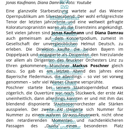
Buch
Jonas Kaufmann, Diana Damrau. Foto: Youtube
DVD
Eine glanzvolle Starbesetzung wartete auf das Wiener
CD
Opernpublikum am Silvesterabend: Der wohl erfolgreichste
Renate Wagner
Tenor der letzten Jahrzehnte und eine weltweit gefragte
Künstler
Koloratursopranistin waren als die Eisensteins angekündigt.
Interviews
Seit vielen Jahren sind
Jonas Kaufmann
und
Diana Damrau
SängerInnen
auch gemeinsam auf dem Konzertpodium, zumeist in
DirigentInnen
Gesellschaft der unvergleichlichen Helmut Deutsch, zu
TänzerInnen
erleben. Die Direktion kaufte die beiden Bayern im
InstrumentalsolistInnen
Doppelpack und engagierte als Dirigenten den hierzulande
Regisseure/Intendanten-etc
vor allem als Dirigenten des Bruckner Orchesters Linz zu
KomponistInnen
Ehren gekommenen Münchner
Markus Poschner
gleich
MusikpädagogInnen
dazu. So gab es am letzten Abend des Jahres eine
SchauspielerInnen
Bayerische Fledermaus, die allerdings – so viel sei vorweg
Jubilaeen
genommen – sehr viel Wiener Charme versprühte.
Geburtstage
Poschner startete bei seinem Staatsoperndebut etwas
In memoriam
zögerlich, die Ouvertüre war noch Stückwerk, der erste Akt
Todestage
uneinheitlich, dann allerdings konnten er und mit ihm das
Künstler-Info
blendend disponierte Staatsopernorchester alle Stärken
Feuilleton
ausspielen. Der zweite Akt steigerte sich Nummer für
Themen zur Kultur
Nummer zu einem wahren Strauss-Feuerwerk, nicht ohne
Reflexionen Wr. Staatsoper
den retardierenden Momenten und nachdenklicheren
Reflexionen
Passagen des „Duidu“ einen besonderen Platz
Reise und Kultur