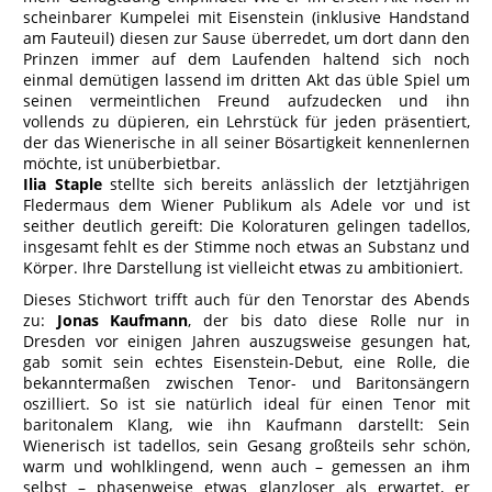
scheinbarer Kumpelei mit Eisenstein (inklusive Handstand
am Fauteuil) diesen zur Sause überredet, um dort dann den
Prinzen immer auf dem Laufenden haltend sich noch
einmal demütigen lassend im dritten Akt das üble Spiel um
seinen vermeintlichen Freund aufzudecken und ihn
vollends zu düpieren, ein Lehrstück für jeden präsentiert,
der das Wienerische in all seiner Bösartigkeit kennenlernen
möchte, ist unüberbietbar.
Ilia Staple
stellte sich bereits anlässlich der letztjährigen
Fledermaus dem Wiener Publikum als Adele vor und ist
seither deutlich gereift: Die Koloraturen gelingen tadellos,
insgesamt fehlt es der Stimme noch etwas an Substanz und
Körper. Ihre Darstellung ist vielleicht etwas zu ambitioniert.
Dieses Stichwort trifft auch für den Tenorstar des Abends
zu:
Jonas Kaufmann
, der bis dato diese Rolle nur in
Dresden vor einigen Jahren auszugsweise gesungen hat,
gab somit sein echtes Eisenstein-Debut, eine Rolle, die
bekanntermaßen zwischen Tenor- und Baritonsängern
oszilliert. So ist sie natürlich ideal für einen Tenor mit
baritonalem Klang, wie ihn Kaufmann darstellt: Sein
Wienerisch ist tadellos, sein Gesang großteils sehr schön,
warm und wohlklingend, wenn auch – gemessen an ihm
selbst – phasenweise etwas glanzloser als erwartet, er