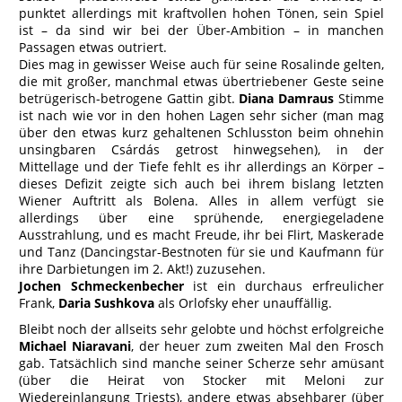
punktet allerdings mit kraftvollen hohen Tönen, sein Spiel
ist – da sind wir bei der Über-Ambition – in manchen
Passagen etwas outriert.
Dies mag in gewisser Weise auch für seine Rosalinde gelten,
die mit großer, manchmal etwas übertriebener Geste seine
betrügerisch-betrogene Gattin gibt.
Diana Damraus
Stimme
ist nach wie vor in den hohen Lagen sehr sicher (man mag
über den etwas kurz gehaltenen Schlusston beim ohnehin
unsingbaren Csárdás getrost hinwegsehen), in der
Mittellage und der Tiefe fehlt es ihr allerdings an Körper –
dieses Defizit zeigte sich auch bei ihrem bislang letzten
Wiener Auftritt als Bolena. Alles in allem verfügt sie
allerdings über eine sprühende, energiegeladene
Ausstrahlung, und es macht Freude, ihr bei Flirt, Maskerade
und Tanz (Dancingstar-Bestnoten für sie und Kaufmann für
ihre Darbietungen im 2. Akt!) zuzusehen.
Jochen Schmeckenbecher
ist ein durchaus erfreulicher
Frank,
Daria Sushkova
als Orlofsky eher unauffällig.
Bleibt noch der allseits sehr gelobte und höchst erfolgreiche
Michael Niaravani
, der heuer zum zweiten Mal den Frosch
gab. Tatsächlich sind manche seiner Scherze sehr amüsant
(über die Heirat von Stocker mit Meloni zur
Wiedereinlangung Triests), andere etwas absehbarer (über