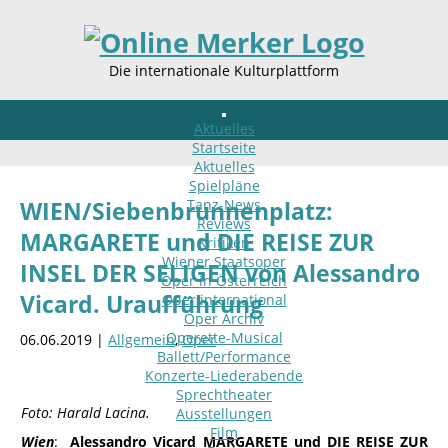
Die internationale Kulturplattform
Aktuelles
Startseite
Aktuelles
Spielpläne
Tanz-News
WIEN/Siebenbrunnenplatz:
Reviews
MARGARETE und DIE REISE ZUR
Kritiken
Wiener Staatsoper
INSEL DER SELIGEN von Alessandro
Oper in Österreich
Vicard. Uraufführung
Oper international
Oper Archiv
Operette-Musical
06.06.2019 |
Allgemein
,
Oper
Ballett/Performance
Konzerte-Liederabende
Sprechtheater
Foto: Harald Lacina.
Ausstellungen
Film
Wien
:
Alessandro Vicard MARGARETE und DIE REISE ZUR