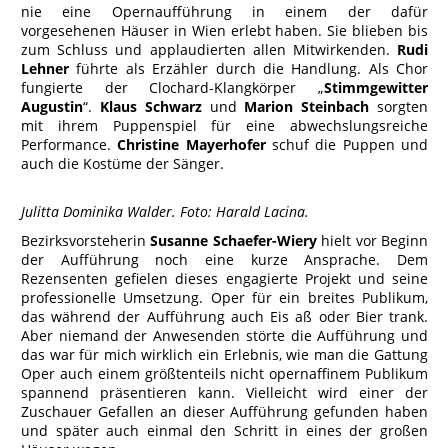
nie eine Opernaufführung in einem der dafür
vorgesehenen Häuser in Wien erlebt haben. Sie blieben bis
zum Schluss und applaudierten allen Mitwirkenden.
Rudi
Lehner
führte als Erzähler durch die Handlung. Als Chor
fungierte der Clochard-Klangkörper „
Stimmgewitter
Augustin
“.
Klaus Schwarz
und
Marion Steinbach
sorgten
mit ihrem Puppenspiel für eine abwechslungsreiche
Performance.
Christine Mayerhofer
schuf die Puppen und
auch die Kostüme der Sänger.
Julitta Dominika Walder. Foto: Harald Lacina.
Bezirksvorsteherin
Susanne Schaefer-Wiery
hielt vor Beginn
der Aufführung noch eine kurze Ansprache. Dem
Rezensenten gefielen dieses engagierte Projekt und seine
professionelle Umsetzung. Oper für ein breites Publikum,
das während der Aufführung auch Eis aß oder Bier trank.
Aber niemand der Anwesenden störte die Aufführung und
das war für mich wirklich ein Erlebnis, wie man die Gattung
Oper auch einem größtenteils nicht opernaffinem Publikum
spannend präsentieren kann. Vielleicht wird einer der
Zuschauer Gefallen an dieser Aufführung gefunden haben
und später auch einmal den Schritt in eines der großen