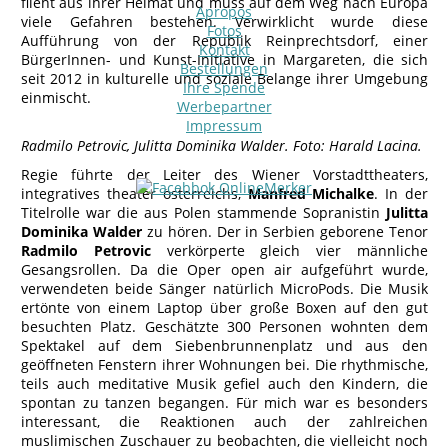
flieht aus ihrer Heimat und muss auf dem Weg nach Europa
Apropos
viele Gefahren bestehen. Verwirklicht wurde diese
Fotos
Aufführung von der Republik Reinprechtsdorf, einer
Kontakt
BürgerInnen- und Kunst-Initiative in Margareten, die sich
Bestellungen
seit 2012 in kulturelle und soziale Belange ihrer Umgebung
Ihre Spende
einmischt.
Werbepartner
Impressum
Radmilo Petrovic, Julitta Dominika Walder.
Foto: Harald Lacina.
Regie führte der Leiter des Wiener Vorstadttheaters,
integratives theater österreichs,
Manfred Michalke
. In der
Titelrolle war die aus Polen stammende Sopranistin
Julitta
Dominika Walder
zu hören. Der in Serbien geborene Tenor
Radmilo Petrovic
verkörperte gleich vier männliche
Gesangsrollen. Da die Oper open air aufgeführt wurde,
verwendeten beide Sänger natürlich MicroPods. Die Musik
ertönte von einem Laptop über große Boxen auf den gut
besuchten Platz. Geschätzte 300 Personen wohnten dem
Spektakel auf dem Siebenbrunnenplatz und aus den
geöffneten Fenstern ihrer Wohnungen bei. Die rhythmische,
teils auch meditative Musik gefiel auch den Kindern, die
spontan zu tanzen begangen. Für mich war es besonders
interessant, die Reaktionen auch der zahlreichen
muslimischen Zuschauer zu beobachten, die vielleicht noch