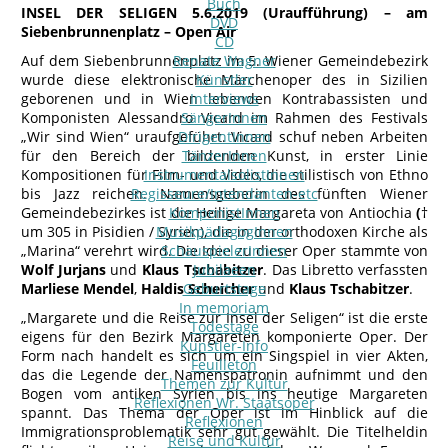
Buch
INSEL DER SELIGEN
5.6.2019 (Uraufführung) – am
DVD
Siebenbrunnenplatz – Open Air
CD
Auf dem Siebenbrunnenplatz im 5. Wiener Gemeindebezirk
Renate Wagner
wurde diese elektronische Märchenoper des in Sizilien
Künstler
geborenen und in Wien lebenden Kontrabassisten und
Interviews
Komponisten Alessandro Vicard im Rahmen des Festivals
SängerInnen
„Wir sind Wien“ uraufgeführt. Vicard schuf neben Arbeiten
DirigentInnen
für den Bereich der bildenden Kunst, in erster Linie
TänzerInnen
Kompositionen für Film- und Video, die stilistisch von Ethno
InstrumentalsolistInnen
bis Jazz reichen. Namensgeberin des fünften Wiener
Regisseure/Intendanten-etc
Gemeindebezirkes ist die Heilige Margareta von Antiochia
KomponistInnen
(
†
um 305 in Pisidien / Syrien), die in der orthodoxen Kirche als
MusikpädagogInnen
„Marina“ verehrt wird. Die Idee zu dieser Oper stammte von
SchauspielerInnen
Wolf Jurjans
und
Klaus Tschabitzer
Jubilaeen
. Das Libretto verfassten
Marliese Mendel
,
Haldis Scheicher
Geburtstage
und
Klaus Tschabitzer
.
In memoriam
„Margarete und die Reise zur Insel der Seligen“ ist die erste
Todestage
eigens für den Bezirk Margareten komponierte Oper. Der
Künstler-Info
Form nach handelt es sich um ein Singspiel in vier Akten,
Feuilleton
das die Legende der Namenspatronin aufnimmt und den
Themen zur Kultur
Bogen vom antiken Syrien bis ins heutige Margareten
Reflexionen Wr. Staatsoper
spannt. Das Thema der Oper ist im Hinblick auf die
Reflexionen
Immigrationsproblematik sehr gut gewählt. Die Titelheldin
Reise und Kultur