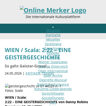
Die internationale Kulturplattform
Aktuelles
Startseite
Aktuelles
Spielpläne
Tanz-News
WIEN / Scala: 2:22 – EINE
Reviews
GEISTERGESCHICHTE
Kritiken
Wiener Staatsoper
So geht Geister-Grusel…
Oper in Österreich
Oper international
24.05.2026 |
KRITIKEN
,
Theater
Oper Archiv
Operette-Musical
Ballett/Performance
Konzerte-Liederabende
Fotos: Scala
Sprechtheater
WIEN / Scala:
Ausstellungen
2:22 – EINE GEISTERGESCHICHTE von Danny Robins
Film