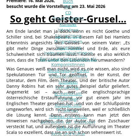
Premiere: 16. Mai 2026,
Buch
besucht wurde die Vorstellung am 23. Mai 2026
DVD
CD
So geht Geister-Grusel…
Renate Wagner
Künstler
Interviews
Am Ende landet man ja doch, wenn es nicht Goethe und
SängerInnen
Schiller sind, bei Shakespeare. In diesem Fall bei Hamlets
DirigentInnen
Erkenntnis angesichts des Geistes von seinem Vater: „Es
TänzerInnen
gibt mehr Dinge zwischen Himmel und Erde, als eure
InstrumentalsolistInnen
Schulweisheit sich träumen lässt.“ Könnte es also wirklich
Regisseure/Intendanten-etc
sein, dass die Toten unter den Lebenden herumwandern?
KomponistInnen
Was Genaues weiß man nicht, wird es nie wissen, also sind
MusikpädagogInnen
Spekulationen Tür und Tor geöffnet. In der Kunst, der
SchauspielerInnen
Literatur, dem Film, dem Theater. Und der britische Autor
Jubilaeen
Danny Robins hat ein sehr gutes Beispiel dafür geliefert.
Geburtstage
Angemerkt sei – auch wer die englischsprachige
In memoriam
österreichische Erstaufführung vor gut einem Jahr im
Todestage
Englischen Theater gesehen hat und von der Schlußpointe
Künstler-Info
umgeworfen, wird sich nicht langweilen, weil er schließlich
Feuilleton
die Lösung kennt. Denn erstens kann man jetzt den
Themen zur Kultur
Hinweisen nachgehen, die der Autor für den Zuschauer
Reflexionen Wr. Staatsoper
versteckt hat, und außerdem ist die Aufführung im Theater
Reflexionen
Scala so exzellent, dass sie an sich schon sehenswert ist.
Reise und Kultur