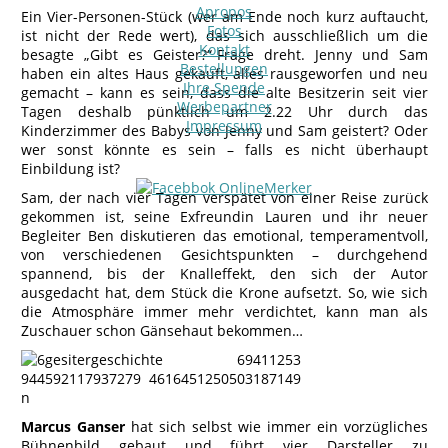
Apropos
Ein Vier-Personen-Stück (wer am Ende noch kurz auftaucht,
Fotos
ist nicht der Rede wert), das sich ausschließlich um die
Kontakt
besagte „Gibt es Geister?“-Frage dreht. Jenny und Sam
Bestellungen
haben ein altes Haus gekauft, alles rausgeworfen und neu
Ihre Spende
gemacht – kann es sein, dass die alte Besitzerin seit vier
Werbepartner
Tagen deshalb pünktlich um 2.22 Uhr durch das
Impressum
Kinderzimmer des Babys von Jenny und Sam geistert? Oder
wer sonst könnte es sein – falls es nicht überhaupt
Einbildung ist?
Sam, der nach vier Tagen verspätet von einer Reise zurück
gekommen ist, seine Exfreundin Lauren und ihr neuer
Begleiter Ben diskutieren das emotional, temperamentvoll,
von verschiedenen Gesichtspunkten – durchgehend
spannend, bis der Knalleffekt, den sich der Autor
ausgedacht hat, dem Stück die Krone aufsetzt. So, wie sich
die Atmosphäre immer mehr verdichtet, kann man als
Zuschauer schon Gänsehaut bekommen…
Marcus Ganser
hat sich selbst wie immer ein vorzügliches
Bühnenbild gebaut und führt vier Darsteller zu