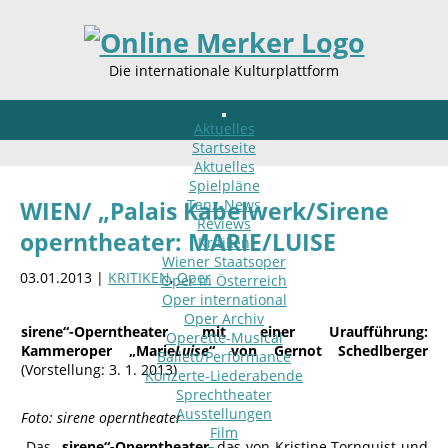
Die internationale Kulturplattform
Aktuelles
Startseite
Aktuelles
Spielpläne
Tanz-News
WIEN/ „Palais Kabelwerk/Sirene
Reviews
operntheater: MARIE/LUISE
Kritiken
Wiener Staatsoper
03.01.2013 |
KRITIKEN
,
Oper
Oper in Österreich
Oper international
Oper Archiv
sirene“-Operntheater mit einer Uraufführung:
Operette-Musical
Kammeroper „Marie
Luise
“ von Gernot Schedlberger
Ballett/Performance
(Vorstellung: 3. 1. 2013)
Konzerte-Liederabende
Sprechtheater
Ausstellungen
Foto: sirene operntheater
Film
Das
„sirene“-Operntheater
, das von Kristine Tornquist und