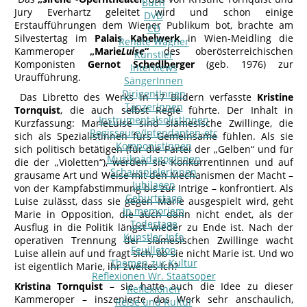
Buch
Jury Everhartz geleitet wird und schon einige
DVD
Erstaufführungen dem Wiener Publikum bot, brachte am
CD
Silvestertag im
Palais Kabelwerk
in Wien-Meidling die
Renate Wagner
Kammeroper
„Marie
Luise
“
des oberösterreichischen
Künstler
Komponisten
Gernot Schedlberger
(geb. 1976) zur
Interviews
Uraufführung.
SängerInnen
DirigentInnen
Das Libretto des Werks in 17 Bildern verfasste
Kristine
TänzerInnen
Tornquist
, die auch selbst Regie führte. Der Inhalt in
InstrumentalsolistInnen
Kurzfassung: MarieLuise sind siamesische Zwillinge, die
Regisseure/Intendanten-etc
sich als Spezialistinnen fürs Gemeinsame fühlen. Als sie
KomponistInnen
sich politisch betätigen (für die Partei der „Gelben“ und für
MusikpädagogInnen
die der „Violetten“), werden sie Konkurrentinnen und auf
SchauspielerInnen
grausame Art und Weise mit den Mechanismen der Macht –
Jubilaeen
von der Kampfabstimmung bis zur Intrige – konfrontiert. Als
Geburtstage
Luise zulässt, dass sie gegen Marie ausgespielt wird, geht
In memoriam
Marie in Opposition, die auch dann nicht endet, als der
Todestage
Ausflug in die Politik längst wieder zu Ende ist. Nach der
Künstler-Info
operativen Trennung der siamesischen Zwillinge wacht
Feuilleton
Luise allein auf und fragt sich, ob sie nicht Marie ist. Und wo
Themen zur Kultur
ist eigentlich Marie, ihr zweites Ich?
Reflexionen Wr. Staatsoper
Kristina Tornquist
– sie hatte auch die Idee zu dieser
Reflexionen
Kammeroper – inszenierte das Werk sehr anschaulich,
Reise und Kultur