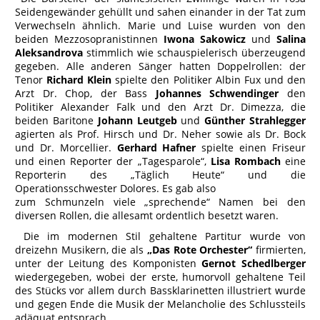
Seidengewänder gehüllt und sahen einander in der Tat zum
Verwechseln ähnlich. Marie und Luise wurden von den
beiden Mezzosopranistinnen
Iwona Sakowicz
und
Salina
Aleksandrova
stimmlich wie schauspielerisch überzeugend
gegeben. Alle anderen Sänger hatten Doppelrollen: der
Tenor
Richard Klein
spielte den Politiker Albin Fux und den
Arzt Dr. Chop, der Bass
Johannes
Schwendinger
den
Politiker Alexander Falk und den Arzt Dr. Dimezza, die
beiden Baritone
Johann Leutgeb
und
Günther Strahlegger
agierten als Prof. Hirsch und Dr. Neher sowie als Dr. Bock
und Dr. Morcellier.
Gerhard Hafner
spielte einen Friseur
und einen Reporter der „Tagesparole“,
Lisa Rombach
eine
Reporterin des „Täglich Heute“ und die
Operationsschwester Dolores. Es gab also
zum Schmunzeln viele „sprechende“ Namen bei den
diversen Rollen, die allesamt ordentlich besetzt waren.
Die im modernen Stil gehaltene Partitur wurde von
dreizehn Musikern, die als
„Das Rote Orchester“
firmierten,
unter der Leitung des Komponisten
Gernot Schedlberger
wiedergegeben, wobei der erste, humorvoll gehaltene Teil
des Stücks vor allem durch Bassklarinetten illustriert wurde
und gegen Ende die Musik der Melancholie des Schlussteils
adäquat entsprach.