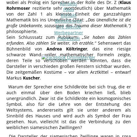
wobei als Prolog ein Sprecher in der Rolle des Dr. Z (
Klaus
Apropos
Rohrmoser
rezitierte sehr wortdeutlich) über Mathematik
Fotos
von der Zahl 1 als kleinste Einheit der ganzzahligen
Kontakt
Mathematik bis ins Unendliche (Zitat:
„Das Unendliche ist die
Bestellungen
große Unbekannte, sozusagen das Trauma dieser Mathematik.“)
Ihre Spende
philosophierte.
Werbepartner
Sein Schlusssatz zum Publikum:
„Sie haben das Zählen
Impressum
erfunden. Also zählen Sie weiter, Ich erzähle.“
Sehenswert das
Bühnenbild von
Andrea Költringer
, das eine riesige
schwarze Wand voller mathematischer Formeln zeigte,
deren Teile so verschoben werden konnten, dass die
Darsteller in verschieden großen Fenstern sichtbar wurden.
Die zeitgemäßen Kostüme – vor allem Arztkittel – entwarf
Markus
Kuscher
.
Warum der Sprecher eine Schildkröte bei sich trug, die er
auch einmal über den Boden kriechen ließ, blieb
unergründlich. Zwar ist die Schildkröte ein kosmogonisches
Symbol, also für die Lehre von der Entstehung des
Weltsystems, andererseits gilt sie unter anderem als
Sinnbild des Hauses und wird auch als Symbol der Frau
gesehen. Nun, vielleicht ist das die Verbindung zu den
weiblichen siamesischen Zwillingen?
Die Darsteller der siamesischen Zwillinge waren in rosa