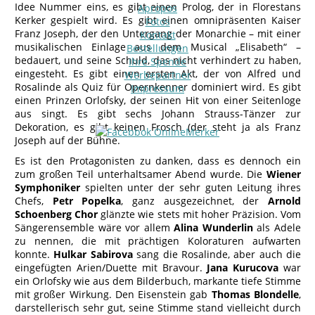
Idee Nummer eins, es gibt einen Prolog, der in Florestans
Apropos
Kerker gespielt wird. Es gibt einen omnipräsenten Kaiser
Fotos
Franz Joseph, der den Untergang der Monarchie – mit einer
Kontakt
musikalischen Einlage aus dem Musical „Elisabeth“ –
Bestellungen
bedauert, und seine Schuld, das nicht verhindert zu haben,
Ihre Spende
eingesteht. Es gibt einen ersten Akt, der von Alfred und
Werbepartner
Rosalinde als Quiz für Opernkenner dominiert wird. Es gibt
Impressum
einen Prinzen Orlofsky, der seinen Hit von einer Seitenloge
aus singt. Es gibt sechs Johann Strauss-Tänzer zur
Dekoration, es gibt keinen Frosch (der steht ja als Franz
Joseph auf der Bühne.
Es ist den Protagonisten zu danken, dass es dennoch ein
zum großen Teil unterhaltsamer Abend wurde. Die
Wiener
Symphoniker
spielten unter der sehr guten Leitung ihres
Chefs,
Petr Popelka
, ganz ausgezeichnet, der
Arnold
Schoenberg Chor
glänzte wie stets mit hoher Präzision. Vom
Sängerensemble wäre vor allem
Alina Wunderlin
als Adele
zu nennen, die mit prächtigen Koloraturen aufwarten
konnte.
Hulkar Sabirova
sang die Rosalinde, aber auch die
eingefügten Arien/Duette mit Bravour.
Jana Kurucova
war
ein Orlofsky wie aus dem Bilderbuch, markante tiefe Stimme
mit großer Wirkung. Den Eisenstein gab
Thomas Blondelle
,
darstellerisch sehr gut, seine Stimme stand vielleicht durch