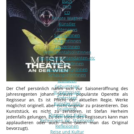
Buch
DVD
CD
Renate Wagner
Künstler
Interviews
SängerInnen
DirigentInnen
TänzerInnen
InstrumentalsolistInnen
Regisseure/Intendanten-etc
KomponistInnen
MusikpädagogInnen
SchauspielerInnen
Jubilaeen
Geburtstage
Der Chef persönlich nahm sich zur Saisoneröffnung des
In memoriam
Jahresregenten Johann Strauss‘ populärste Operette als
Todestage
Regisseur an. Es ist Pflicht der aktuellen Regie, Werke
Künstler-Info
möglichst originell, aber nicht originär zu präsentieren. Das
Feuilleton
Kunststück, es nicht zu zerstören, ist Stefan Herheim
Themen zur Kultur
jedenfalls gelungen. Zu den Ideen des Regisseurs kann man
Reflexionen Wr. Staatsoper
applaudieren oder auch nicht (wenn man das Original
Reflexionen
bevorzugt).
Reise und Kultur