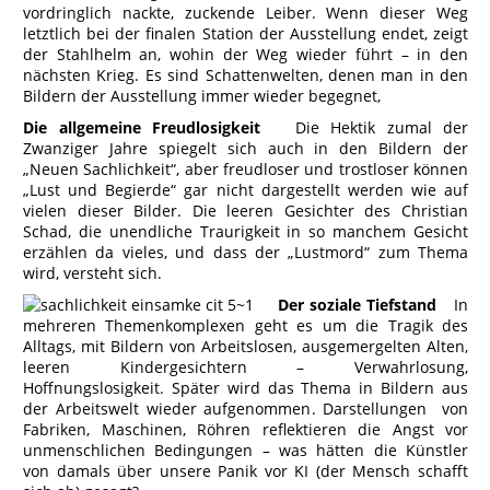
vordringlich nackte, zuckende Leiber. Wenn dieser Weg
letztlich bei der finalen Station der Ausstellung endet, zeigt
der Stahlhelm an, wohin der Weg wieder führt – in den
nächsten Krieg. Es sind Schattenwelten, denen man in den
Bildern der Ausstellung immer wieder begegnet,
Die allgemeine Freudlosigkeit
Die Hektik zumal der
Zwanziger Jahre spiegelt sich auch in den Bildern der
„Neuen Sachlichkeit“, aber freudloser und trostloser können
„Lust und Begierde“ gar nicht dargestellt werden wie auf
vielen dieser Bilder. Die leeren Gesichter des Christian
Schad, die unendliche Traurigkeit in so manchem Gesicht
erzählen da vieles, und dass der „Lustmord“ zum Thema
wird, versteht sich.
Der soziale Tiefstand
In
mehreren Themenkomplexen geht es um die Tragik des
Alltags, mit Bildern von Arbeitslosen, ausgemergelten Alten,
leeren Kindergesichtern – Verwahrlosung,
Hoffnungslosigkeit. Später wird das Thema in Bildern aus
der Arbeitswelt wieder aufgenommen. Darstellungen von
Fabriken, Maschinen, Röhren reflektieren die Angst vor
unmenschlichen Bedingungen – was hätten die Künstler
von damals über unsere Panik vor KI (der Mensch schafft