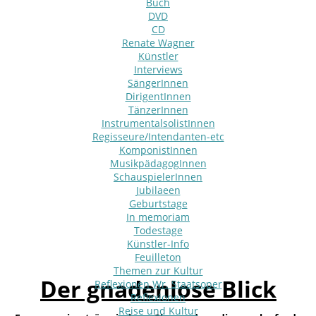
Buch
DVD
CD
Renate Wagner
Künstler
Interviews
SängerInnen
DirigentInnen
TänzerInnen
InstrumentalsolistInnen
Regisseure/Intendanten-etc
KomponistInnen
MusikpädagogInnen
SchauspielerInnen
Jubilaeen
Geburtstage
In memoriam
Todestage
Künstler-Info
Feuilleton
Themen zur Kultur
Der gnadenlose Blick
Reflexionen Wr. Staatsoper
Reflexionen
Reise und Kultur