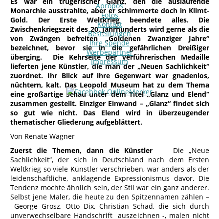
Es war ein trügerischer Glanz, den die auslaufende
Apropos
Monarchie ausstrahlte, aber er schimmerte doch in Klimt-
Fotos
Gold. Der Erste Weltkrieg beendete alles. Die
Kontakt
Zwischenkriegszeit des 20. Jahrhunderts wird gerne als die
Bestellungen
von Zwängen befreiten „Goldenen Zwanziger Jahre“
Ihre Spende
bezeichnet, bevor sie in die gefährlichen Dreißiger
Werbepartner
überging. Die Kehrseite der verführerischen Medaille
Impressum
lieferten jene Künstler, die man der „Neuen Sachlichkeit“
zuordnet. Ihr Blick auf ihre Gegenwart war gnadenlos,
nüchtern, kalt. Das Leopold Museum hat zu dem Thema
eine großartige Schau unter dem Titel „Glanz und Elend“
zusammen gestellt. Einziger Einwand – „Glanz“ findet sich
so gut wie nicht. Das Elend wird in überzeugender
thematischer Gliederung aufgeblättert.
Von Renate Wagner
Zuerst die Themen, dann die Künstler
Die „Neue
Sachlichkeit“, der sich in Deutschland nach dem Ersten
Weltkrieg so viele Künstler verschrieben, war anders als der
leidenschaftliche, anklagende Expressionismus davor. Die
Tendenz mochte ähnlich sein, der Stil war ein ganz anderer.
Selbst jene Maler, die heute zu den Spitzennamen zählen –
George Grosz, Otto Dix, Christian Schad, die sich durch
unverwechselbare Handschrift auszeichnen -, malen nicht