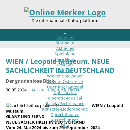
Die internationale Kulturplattform
Aktuelles
Startseite
Aktuelles
Spielpläne
Tanz-News
WIEN / Leopold Museum. NEUE
Reviews
SACHLICHKEIT IN DEUTSCHLAND
Kritiken
Wiener Staatsoper
Der gnadenlose Blick
Oper in Österreich
Oper international
30.05.2024 |
Ausstellungen
,
KRITIKEN
Oper Archiv
Operette-Musical
Ballett/Performance
WIEN / Leopold
Konzerte-Liederabende
Museum.
Sprechtheater
GLANZ UND ELEND
Ausstellungen
NEUE SACHLICHKEIT IN DEUTSCHLAND
Film
Vom 24. Mai 2024 bis zum 29. September .2024