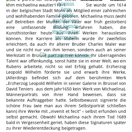
Apropos
Sie wurde um 1614
Fotos
in der belgischen Stadt Mons als Mitglied einer zahlreichen
Kontakt
und wohlhabenden Familie geboren. Michaelina muss (wohl
Bestellungen
auf Betreiben der Mutter, der Vater war früh gestorben)
Ihre Spende
eine umfassende Bildung erfahren haben, die
Werbepartner
Kunsthistoriker heute aus ihren Werken herauslesen
Impressum
können. Ihre Karriere als Malerin wurde ihr zweifellos
erleichtert, da auch ihr älterer Bruder Charles Maler war
und sie nicht nur von ihm lernen, sondern auch an seiner
Werkstatt in Brüssel partizipieren konnte. Ihr überragendes
Talent war offenkundig, sonst hätte sie in einer Welt, wo ein
Rubens arbeitete, nicht so viel Erfolg gehabt. Erzherzog
Leopold Wilhelm förderte sie und erwarb ihre Werke,
(Allerdings befindet sich auf dem berühmten Werk
„Erzherzog Leopold Wilhelm in seiner Galerie in Brüssel von
David Teniers aus dem Jahr1650 kein Werk von Michaelina).
Männerporträts von ihrer Hand beweisen, dass sie
bekannte Auftraggeber hatte. Selbstbewusst signierte die
schöne Frau (wie man aus ihrem Selbstporträt schließen
kann) ihre Werke mit „invenit et fecit“ – selbst erfunden und
selbst gemacht. Obwohl Michaelina nach ihrem Tod 1689
bald in Vergessenheit geriet, haben diese Signaturen später
zu ihrer Wiederentdeckung beigetragen.