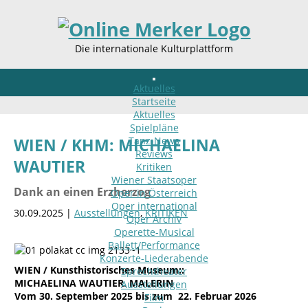
Die internationale Kulturplattform
Aktuelles
Startseite
Aktuelles
Spielpläne
Tanz-News
WIEN / KHM: MICHAELINA
Reviews
WAUTIER
Kritiken
Wiener Staatsoper
Dank an einen Erzherzog
Oper in Österreich
Oper international
30.09.2025 |
Ausstellungen
,
KRITIKEN
Oper Archiv
Operette-Musical
Ballett/Performance
Konzerte-Liederabende
WIEN / Kunsthistorisches Museum::
Sprechtheater
MICHAELINA WAUTIER. MALERIN
Ausstellungen
Vom 30. September 2025 bis zum 22. Februar 2026
Film