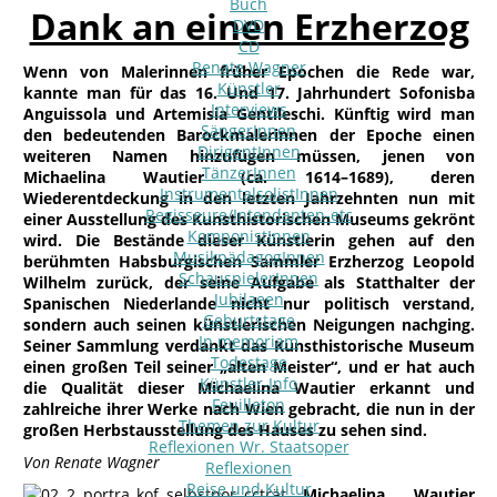
Buch
Dank an einen Erzherzog
DVD
CD
Renate Wagner
Wenn von Malerinnen früher Epochen die Rede war,
Künstler
kannte man für das 16. Und 17. Jahrhundert Sofonisba
Interviews
Anguissola und Artemisia Gentileschi. Künftig wird man
SängerInnen
den bedeutenden Barockmalerinnen der Epoche einen
DirigentInnen
weiteren Namen hinzufügen müssen, jenen von
TänzerInnen
Michaelina
Wautier (ca. 1614–1689), deren
InstrumentalsolistInnen
Wiederentdeckung in den letzten Jahrzehnten nun mit
Regisseure/Intendanten-etc
einer Ausstellung des Kunsthistorischen Museums gekrönt
KomponistInnen
wird. Die Bestände dieser Künstlerin gehen auf den
MusikpädagogInnen
berühmten Habsburgischen Sammler Erzherzog Leopold
SchauspielerInnen
Wilhelm zurück, der seine Aufgabe als Statthalter der
Jubilaeen
Spanischen Niederlande nicht nur politisch verstand,
Geburtstage
sondern auch seinen künstlerischen Neigungen nachging.
In memoriam
Seiner Sammlung verdankt das Kunsthistorische Museum
Todestage
einen großen Teil seiner „alten Meister“, und er hat auch
Künstler-Info
die Qualität dieser Michaelina Wautier erkannt und
Feuilleton
zahlreiche ihrer Werke nach Wien gebracht, die nun in der
Themen zur Kultur
großen Herbstausstellung des Hauses zu sehen sind.
Reflexionen Wr. Staatsoper
Von Renate Wagner
Reflexionen
Reise und Kultur
Michaelina Wautier