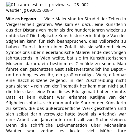
Wie es begann
Viele Maler sind im Strudel der Zeiten in
Vergessenheit geraten. Wie kam es dazu, eine Künstlerin
aus der Distanz von mehr als dreihundert Jahren wieder zu
entdecken? Die belgische Kunsthistorikerin Katlijne Van der
Stighelen kann für sich beanspruchen, dies vollbracht zu
haben. Zuerst durch einen Zufall. Als sie während eines
Symposions über niederländische Malerei Ende des vorigen
Jahrtausends in Wien weilte, bat sie im Kunsthistorischen
Museum darum, ein bestimmtes Gemälde zu sehen. Man
führte den geschätzten Gast selbstverständlich ins Depot –
und da hing es vor ihr, ein großformatiges Werk, offenbar
eine Bacchus-Szene zeigend, in der Zuschreibung nicht
ganz sicher – rein von der Thematik her kam man nicht auf
die Idee, dass eine Frau dieses Bild gemalt haben könnte.
Dass es kein Rubens war, erkannte Katlijne Van der
Stighelen sofort – sich dann auf die Spuren der Künstlerin
zu setzen, die das außerordentliche Werk geschaffen und
sich selbst darin verewigte hatte (wohl als Ariadne), war
eine Arbeit von Jahrzehnten und voll von Stolpersteinen.
Denn die schriftliche Dokumentation über Michaelina
Wautier war gering, es kostet viel Mühe, ihre