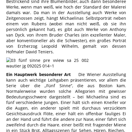
Bestrickend sind ihre Blumenbilder, auch dann besonderee
Werke, wenn man weiß, wie hoch der Standard der Malerei
damals war. Da man in der Ausstellung auch Werke von
Zeitgenossen zeigt, hängt Michaelinas Selbstporträt neben
einem von Rubens (wobei man nicht weiß, ob sie ihn
persönlich gekannt hat), es gibt auch Werke von Anthony
van Dyck. von ihrem Bruder Charles (ein exzellenter Maler,
aber konventioneller als die Schwester), ein großes Porträt
von Erzherzog Leopold Wilhelm, gemalt von dessen
Hofmaler David Teniers.
Ein Hauptwerk besonderer Art
Die Wiener Ausstellung
kann auch wichtige Leihgaben präsentieren, vor allem die
Serie über die „Fünf Sinne“, die aus Boston kam.
Normalerweise wurden solche Allegorien mit gewisser
Bedeutungsschwere dargestellt – bei Michaelina sind es
fünf verschiedene Jungen. Einer hält sich einen Kneifer vor
die Augen, ein anderer spielt mit durchaus verzücktem
Gesichtsausdruck Flöte, einer hält ein offenbar fauliges Ei
an der Hand und führt die andere zur Nase, einer fährt sich
zweifelnd durch die Haare. einer beißt mit fragender Miene
in ein Stück Brot. Alltagsszenen für Sehen, Hören, Riechen,