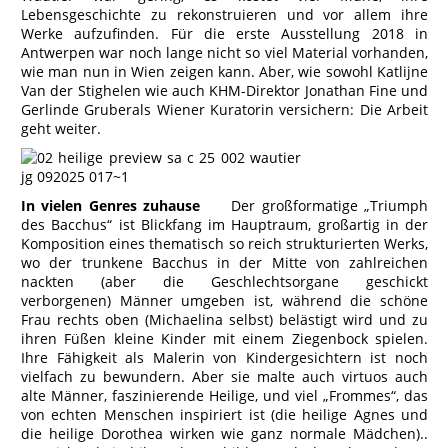
Lebensgeschichte zu rekonstruieren und vor allem ihre
Werke aufzufinden. Für die erste Ausstellung 2018 in
Antwerpen war noch lange nicht so viel Material vorhanden,
wie man nun in Wien zeigen kann. Aber, wie sowohl Katlijne
Van der Stighelen wie auch KHM-Direktor Jonathan Fine und
Gerlinde Gruberals Wiener Kuratorin versichern: Die Arbeit
geht weiter.
In vielen Genres zuhause
Der großformatige „Triumph
des Bacchus“ ist Blickfang im Hauptraum, großartig in der
Komposition eines thematisch so reich strukturierten Werks,
wo der trunkene Bacchus in der Mitte von zahlreichen
nackten (aber die Geschlechtsorgane geschickt
verborgenen) Männer umgeben ist, während die schöne
Frau rechts oben (Michaelina selbst) belästigt wird und zu
ihren Füßen kleine Kinder mit einem Ziegenbock spielen.
Ihre Fähigkeit als Malerin von Kindergesichtern ist noch
vielfach zu bewundern. Aber sie malte auch virtuos auch
alte Männer, faszinierende Heilige, und viel „Frommes“, das
von echten Menschen inspiriert ist (die heilige Agnes und
die heilige Dorothea wirken wie ganz normale Mädchen)..