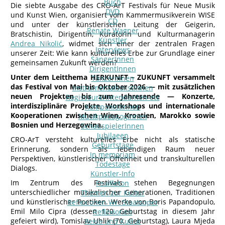
Buch
Die siebte Ausgabe des CRO-ArT Festivals für Neue Musik
DVD
und Kunst Wien, organisiert vom Kammermusikverein WISE
CD
und unter der künstlerischen Leitung der Geigerin,
Renate Wagner
Bratschistin, Dirigentin, Kuratorin und Kulturmanagerin
Künstler
Andrea Nikolić
, widmet sich einer der zentralen Fragen
Interviews
unserer Zeit: Wie kann kulturelles Erbe zur Grundlage einer
SängerInnen
gemeinsamen Zukunft werden?
DirigentInnen
Unter dem Leitthema HERKUNFT – ZUKUNFT versammelt
TänzerInnen
das Festival von Mai bis Oktober 2026 — mit zusätzlichen
InstrumentalsolistInnen
neuen Projekten bis zum Jahresende — Konzerte,
Regisseure/Intendanten-etc
interdisziplinäre Projekte, Workshops und internationale
KomponistInnen
Kooperationen zwischen Wien, Kroatien, Marokko sowie
MusikpädagogInnen
Bosnien und Herzegowina.
SchauspielerInnen
Jubilaeen
CRO-ArT versteht kulturelles Erbe nicht als statische
Geburtstage
Erinnerung, sondern als lebendigen Raum neuer
In memoriam
Perspektiven, künstlerischer Offenheit und transkulturellen
Todestage
Dialogs.
Künstler-Info
Im Zentrum des Festivals stehen Begegnungen
Feuilleton
unterschiedlicher musikalischer Generationen, Traditionen
Themen zur Kultur
und künstlerischer Poetiken. Werke von Boris Papandopulo,
Reflexionen Wr. Staatsoper
Emil Milo Cipra (dessen 120. Geburtstag in diesem Jahr
Reflexionen
gefeiert wird), Tomislav Uhlik (70. Geburtstag), Laura Mjeda
Reise und Kultur