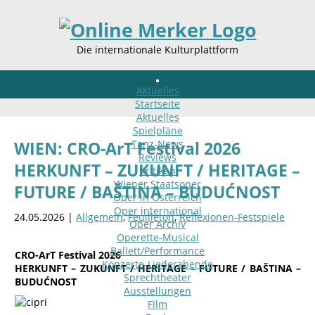
Die internationale Kulturplattform
Aktuelles
Startseite
Aktuelles
Spielpläne
Tanz-News
WIEN: CRO-ArT Festival 2026
Reviews
HERKUNFT – ZUKUNFT / HERITAGE –
Kritiken
Wiener Staatsoper
FUTURE / BAŠTINA – BUDUĆNOST
Oper in Österreich
Oper international
24.05.2026 |
Allgemein
,
Feuilleton
,
Reflexionen-Festspiele
Oper Archiv
Operette-Musical
Ballett/Performance
CRO-ArT Festival 2026
Konzerte-Liederabende
HERKUNFT – ZUKUNFT / HERITAGE – FUTURE / BAŠTINA –
Sprechtheater
BUDUĆNOST
Ausstellungen
Film