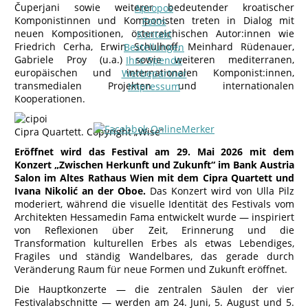
Čuperjani sowie weiterer bedeutender kroatischer
Apropos
Komponistinnen und Komponisten treten in Dialog mit
Fotos
neuen Kompositionen, österreichischen Autor:innen wie
Kontakt
Friedrich Cerha, Erwin Schulhoff, Meinhard Rüdenauer,
Bestellungen
Gabriele Proy (u.a.) sowie weiteren mediterranen,
Ihre Spende
europäischen und internationalen Komponist:innen,
Werbepartner
transmedialen Projekten und internationalen
Impressum
Kooperationen.
Cipra Quartett. Copyright „Wise“
Eröffnet wird das Festival am 29. Mai 2026 mit dem
Konzert „Zwischen Herkunft und Zukunft“ im Bank Austria
Salon im Altes Rathaus Wien mit dem Cipra Quartett und
Ivana Nikolić an der Oboe.
Das Konzert wird von Ulla Pilz
moderiert, während die visuelle Identität des Festivals vom
Architekten Hessamedin Fama entwickelt wurde — inspiriert
von Reflexionen über Zeit, Erinnerung und die
Transformation kulturellen Erbes als etwas Lebendiges,
Fragiles und ständig Wandelbares, das gerade durch
Veränderung Raum für neue Formen und Zukunft eröffnet.
Die Hauptkonzerte — die zentralen Säulen der vier
Festivalabschnitte — werden am 24. Juni, 5. August und 5.