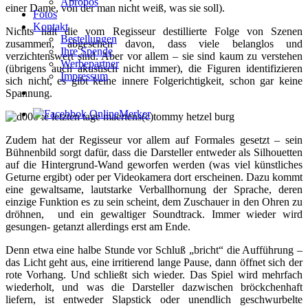
Apropos
einer Dame, von der man nicht weiß, was sie soll).
Fotos
Kontakt
Nichts hält die vom Regisseur destillierte Folge von Szenen
Bestellungen
zusammen, abgesehen davon, dass viele belanglos und
Ihre Spende
verzichtenswert sind. Aber vor allem – sie sind kaum zu verstehen
Werbepartner
(übrigens auch akustisch nicht immer), die Figuren identifizieren
Impressum
sich nicht, es gibt keine innere Folgerichtigkeit, schon gar keine
Spannung.
Zudem hat der Regisseur vor allem auf Formales gesetzt – sein
Bühnenbild sorgt dafür, dass die Darsteller entweder als Silhouetten
auf die Hintergrund-Wand geworfen werden (was viel künstliches
Geturne ergibt) oder per Videokamera dort erscheinen. Dazu kommt
eine gewaltsame, lautstarke Verballhornung der Sprache, deren
einzige Funktion es zu sein scheint, dem Zuschauer in den Ohren zu
dröhnen, und ein gewaltiger Soundtrack. Immer wieder wird
gesungen- getanzt allerdings erst am Ende.
Denn etwa eine halbe Stunde vor Schluß „bricht“ die Aufführung –
das Licht geht aus, eine irritierend lange Pause, dann öffnet sich der
rote Vorhang. Und schließt sich wieder. Das Spiel wird mehrfach
wiederholt, und was die Darsteller dazwischen bröckchenhaft
liefern, ist entweder Slapstick oder unendlich geschwurbelte