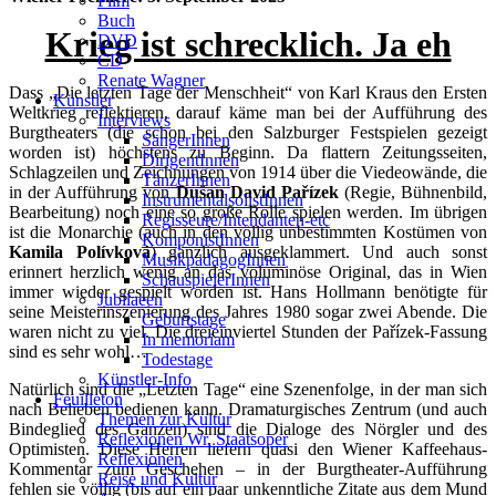
Film
Buch
Krieg ist schrecklich. Ja eh
DVD
CD
Renate Wagner
Dass „Die letzten Tage der Menschheit“ von Karl Kraus den Ersten
Künstler
Weltkrieg reflektieren, darauf käme man bei der Aufführung des
Interviews
Burgtheaters (die schon bei den Salzburger Festspielen gezeigt
SängerInnen
worden ist) höchstens zu Beginn. Da flattern Zeitungsseiten,
DirigentInnen
Schlagzeilen und Zeichnungen von 1914 über die Viedeowände, die
TänzerInnen
in der Aufführung von
Dušan David Pařízek
(Regie, Bühnenbild,
InstrumentalsolistInnen
Bearbeitung) noch eine so große Rolle spielen werden. Im übrigen
Regisseure/Intendanten-etc
ist die Monarchie (auch in den völlig unbestimmten Kostümen von
KomponistInnen
Kamila Polívková
) gänzlich ausgeklammert. Und auch sonst
MusikpädagogInnen
erinnert herzlich wenig an das voluminöse Original, das in Wien
SchauspielerInnen
immer wieder gespielt worden ist. Hans Hollmann benötigte für
Jubilaeen
seine Meisterinszenierung des Jahres 1980 sogar zwei Abende. Die
Geburtstage
waren nicht zu viel. Die dreieinviertel Stunden der Pařízek-Fassung
In memoriam
sind es sehr wohl…
Todestage
Künstler-Info
Natürlich sind die „Letzten Tage“ eine Szenenfolge, in der man sich
Feuilleton
nach Belieben bedienen kann. Dramaturgisches Zentrum (und auch
Themen zur Kultur
Bindeglied des Ganzen) sind die Dialoge des Nörgler und des
Reflexionen Wr. Staatsoper
Optimisten. Diese Herren liefern quasi den Wiener Kaffeehaus-
Reflexionen
Kommentar zum Geschehen – in der Burgtheater-Aufführung
Reise und Kultur
fehlen sie völlig (bis auf ein paar unkenntliche Zitate aus dem Mund