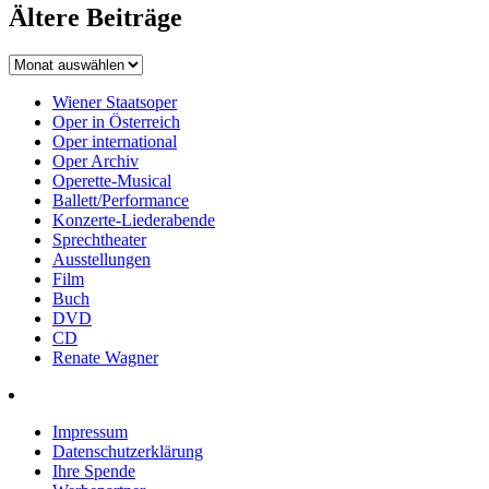
Ältere Beiträge
Wiener Staatsoper
Oper in Österreich
Oper international
Oper Archiv
Operette-Musical
Ballett/Performance
Konzerte-Liederabende
Sprechtheater
Ausstellungen
Film
Buch
DVD
CD
Renate Wagner
Impressum
Datenschutzerklärung
Ihre Spende