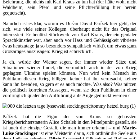
Belehrung, die nichts mit Karl Kraus zu tun hat (der hätte wohl nicht
Waldheim, sein Pferd und seine Pflichterfüllung hier herein
gequetscht).
Natürlich ist es klar, worum es Dušan David Pařízek hier geht, der
sich, wie viele seiner Kollegen, überhaupt nicht für das Original
interessiert. Er benützt Stückwerk von Karl Kraus, der ein genialer
Sprachkünstler war, aber auch vor Hass und Gehässigkeit vibrierte
(was heutzutage ja so besonders sympathisch wirkt), um etwas ganz
Großartiges auszusagen: Krieg ist schrecklich.
Ja eh, würde der Wiener sagen, der immer wieder Sätze und
Situationen wieder findet, die vermutlich auch in der von Krieg
geplagten Ukraine spielen könnten. Nun wird kein Mensch im
Publikum diesen Krieg billigen, keiner hat ihn verursacht, keiner
kann ihn beenden, so gern er es auch möchte. Was also? Was nützen
die politisch korrekten Aussagen, wenn sie dem Publikum in einer
vordringlich quälenden Aufführung aufs Auge gedrückt werden?
Pařízek hat die Figur der von Kraus so gehassten
Kriegsberichterstatterin Alice Schalek in den Mittelpunkt gestellt, sie
ist auch die einzige Gestalt, die man immer erkennt – und
Marie-
Luise Stockinger
ist eine Meisterin darin, sich ordinär die Seele aus
dem Leib zu schreien.
Dörte Lyssewsk
i fällt mit zwei Rollen auf,