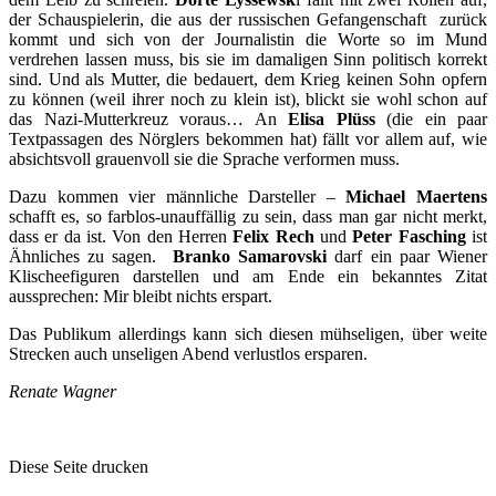
der Schauspielerin, die aus der russischen Gefangenschaft zurück
kommt und sich von der Journalistin die Worte so im Mund
verdrehen lassen muss, bis sie im damaligen Sinn politisch korrekt
sind. Und als Mutter, die bedauert, dem Krieg keinen Sohn opfern
zu können (weil ihrer noch zu klein ist), blickt sie wohl schon auf
das Nazi-Mutterkreuz voraus… An
Elisa Plüss
(die ein paar
Textpassagen des Nörglers bekommen hat) fällt vor allem auf, wie
absichtsvoll grauenvoll sie die Sprache verformen muss.
Dazu kommen vier männliche Darsteller –
Michael Maertens
schafft es, so farblos-unauffällig zu sein, dass man gar nicht merkt,
dass er da ist. Von den Herren
Felix Rech
und
Peter Fasching
ist
Ähnliches zu sagen.
Branko Samarovski
darf ein paar Wiener
Klischeefiguren darstellen und am Ende ein bekanntes Zitat
aussprechen: Mir bleibt nichts erspart.
Das Publikum allerdings kann sich diesen mühseligen, über weite
Strecken auch unseligen Abend verlustlos ersparen.
Renate Wagner
Diese Seite drucken