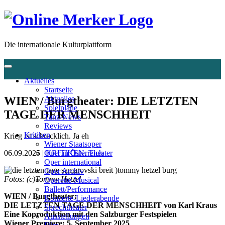
Die internationale Kulturplattform
Aktuelles
Startseite
WIEN / Burgtheater: DIE LETZTEN
Aktuelles
Spielpläne
TAGE DER MENSCHHEIT
Tanz-News
Reviews
Kritiken
Krieg ist schrecklich. Ja eh
Wiener Staatsoper
06.09.2025 |
KRITIKEN
,
Theater
Oper in Österreich
Oper international
Oper Archiv
Fotos:
(c)Tommy Hetzel
Operette-Musical
Ballett/Performance
WIEN / Burgtheater:
Konzerte-Liederabende
DIE LETZTEN TAGE DER MENSCHHEIT von Karl Kraus
Sprechtheater
Eine Koproduktion mit den Salzburger Festspielen
Ausstellungen
Wiener Premiere: 5. September 2025