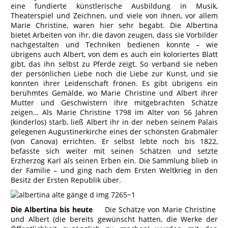
eine fundierte künstlerische Ausbildung in Musik,
Theaterspiel und Zeichnen, und viele von ihnen, vor allem
Marie Christine, waren hier sehr begabt. Die Albertina
bietet Arbeiten von ihr, die davon zeugen, dass sie Vorbilder
nachgestalten und Techniken bedienen konnte – wie
übrigens auch Albert, von dem es auch ein koloriertes Blatt
gibt, das ihn selbst zu Pferde zeigt. So verband sie neben
der persönlichen Liebe noch die Liebe zur Kunst, und sie
konnten ihrer Leidenschaft frönen. Es gibt übrigens ein
berühmtes Gemälde, wo Marie Christine und Albert ihrer
Mutter und Geschwistern ihre mitgebrachten Schätze
zeigen… Als Marie Christine 1798 im Alter von 56 Jahren
(kinderlos) starb, ließ Albert ihr in der neben seinem Palais
gelegenen Augustinerkirche eines der schönsten Grabmäler
(von Canova) errichten. Er selbst lebte noch bis 1822,
befasste sich weiter mit seinen Schätzen und setzte
Erzherzog Karl als seinen Erben ein. Die Sammlung blieb in
der Familie – und ging nach dem Ersten Weltkrieg in den
Besitz der Ersten Republik über.
Die Albertina bis heute
Die Schätze von Marie Christine
und Albert (die bereits gewünscht hatten, die Werke der