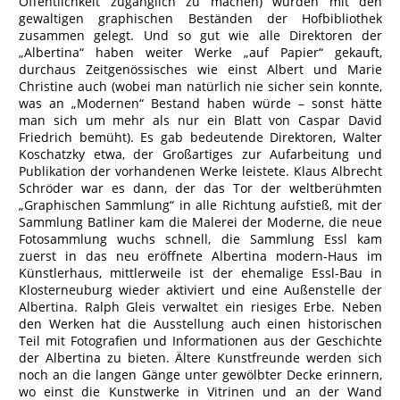
Öffentlichkeit zugänglich zu machen) wurden mit den
gewaltigen graphischen Beständen der Hofbibliothek
zusammen gelegt. Und so gut wie alle Direktoren der
„Albertina“ haben weiter Werke „auf Papier“ gekauft,
durchaus Zeitgenössisches wie einst Albert und Marie
Christine auch (wobei man natürlich nie sicher sein konnte,
was an „Modernen“ Bestand haben würde – sonst hätte
man sich um mehr als nur ein Blatt von Caspar David
Friedrich bemüht). Es gab bedeutende Direktoren, Walter
Koschatzky etwa, der Großartiges zur Aufarbeitung und
Publikation der vorhandenen Werke leistete. Klaus Albrecht
Schröder war es dann, der das Tor der weltberühmten
„Graphischen Sammlung“ in alle Richtung aufstieß, mit der
Sammlung Batliner kam die Malerei der Moderne, die neue
Fotosammlung wuchs schnell, die Sammlung Essl kam
zuerst in das neu eröffnete Albertina modern-Haus im
Künstlerhaus, mittlerweile ist der ehemalige Essl-Bau in
Klosterneuburg wieder aktiviert und eine Außenstelle der
Albertina. Ralph Gleis verwaltet ein riesiges Erbe. Neben
den Werken hat die Ausstellung auch einen historischen
Teil mit Fotografien und Informationen aus der Geschichte
der Albertina zu bieten. Ältere Kunstfreunde werden sich
noch an die langen Gänge unter gewölbter Decke erinnern,
wo einst die Kunstwerke in Vitrinen und an der Wand