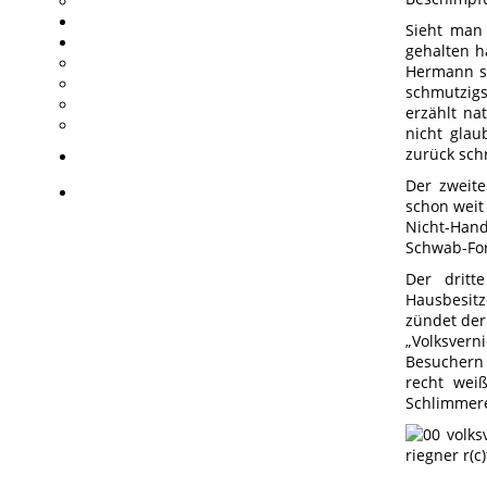
Sieht man 
gehalten h
Hermann si
schmutzigs
erzählt na
nicht glau
zurück sc
Der zweite
schon weit 
Nicht-Handl
Schwab-Fo
Der dritt
Hausbesitz
zündet der
„Volksvern
Besuchern 
recht wei
Schlimmer