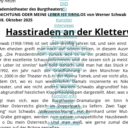
my Hetzel
DVD
demietheater des Burgtheaters:
CD
ICHTUNG ODER MEINE LEBER IST SINNLOS von Werner Schwab
Renate Wagner
18. Oktober 2025
Künstler
Interviews
Hasstiraden an der Klette
SängerInnen
DirigentInnen
TänzerInnen
wab (1958-1994) ist seit über dreißig Jahren tot, und sein ein
InstrumentalsolistInnen
 Am ehesten greift man noch auf seinen ersten, in diesem Aus
Regisseure/Intendanten-etc
g, „Die Präsidentinnen“, zurück, weil es so ein praktisches Stü
KomponistInnen
ur drei exzellente Schauspielerinnen, und die lassen sich ja meist
MusikpädagogInnen
 Leber ist sinnlos“ kam bald danach, und man hat das Stück i
SchauspielerInnen
1992, ein Jahr nach der Uraufführung in den Münchner Ka
Jubilaeen
er, 2000 in der Theater m.b.H. der Hanna Tomek, und vor nicht allz
Geburtstage
dem Ort, wo es nun wiederkehrt: Damals inszenierte es Ni
In memoriam
heater, und wie nicht anders, wurden Schwabs abgrundtief hä
Todestage
 abgrundtief hässlichen Klappmaulpuppen dargestellt. Aber, was so
Künstler-Info
gt man sich, was die Burgtheater-Dramaturgie im Sinn h
Feuilleton
tiker Österreichs gleich im Doppelpack zu liefern. Zwei Ta
Themen zur Kultur
ung“ nun Schwabs „Volksvernichtung“. Hat Bernhard unter Wut
Reflexionen Wr. Staatsoper
 Grabe getragen, werden nun extrem unappetitliche Hausbewohn
Reflexionen
 o Du mein Österreich. Und man weiß, wie gerne zumal die
Reise und Kultur
ungen auf der Bühne genießen.