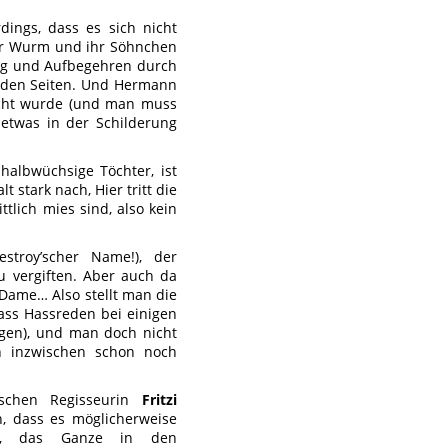
ings, dass es sich nicht
ter Wurm und ihr Söhnchen
ung und Aufbegehren durch
iden Seiten. Und Hermann
ucht wurde (und man muss
 etwas in der Schilderung
 halbwüchsige Töchter, ist
 stark nach, Hier tritt die
ttlich mies sind, also kein
troy’scher Name!), der
zu vergiften. Aber auch da
Dame… Also stellt man die
ass Hassreden bei einigen
ögen), und man doch nicht
n inzwischen schon noch
tschen Regisseurin
Fritzi
, dass es möglicherweise
re, das Ganze in den