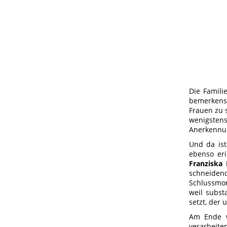
Die Famili
bemerkens
Frauen zu 
wenigsten
Anerkennun
Und da ist
ebenso eri
Franziska 
schneidend
Schlussmon
weil subst
setzt, der 
Am Ende wu
verarbeite