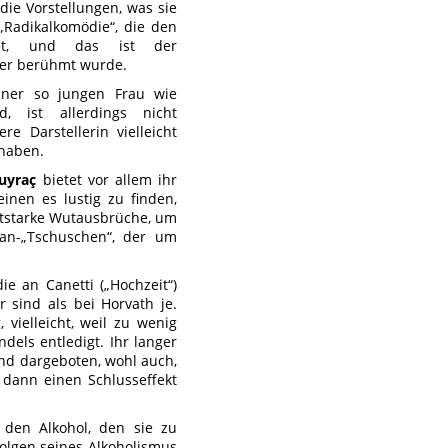
 die Vorstellungen, was sie
 „Radikalkomödie“, die den
det, und das ist der
 er berühmt wurde.
ner so jungen Frau wie
, ist allerdings nicht
e Darstellerin vielleicht
haben.
uyraç
bietet vor allem ihr
inen es lustig zu finden,
utstarke Wutausbrüche, um
kan-„Tschuschen“, der um
ie an Canetti („Hochzeit“)
 sind als bei Horvath je.
 vielleicht, weil zu wenig
dels entledigt. Ihr langer
end dargeboten, wohl auch,
e dann einen Schlusseffekt
 den Alkohol, den sie zu
olgen seines Alkoholismus