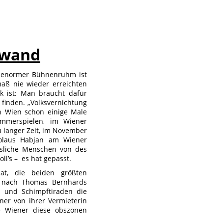
rwand
st enormer Bühnenruhm ist
maß nie wieder erreichten
ck ist: Man braucht dafür
 finden. „Volksvernichtung
n Wien schon einige Male
mmerspielen, im Wiener
u langer Zeit, im November
kolaus Habjan am Wiener
ssliche Menschen von des
ll’s – es hat gepasst.
at, die beiden größten
ge nach Thomas Bernhards
- und Schimpftiraden die
er von ihrer Vermieterin
 Wiener diese obszönen