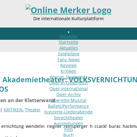
Die internationale Kulturplattform
Aktuelles
Startseite
Aktuelles
Spielpläne
Tanz-News
Reviews
Kritiken
Wiener Staatsoper
/ Akademietheater: VOLKSVERNICHTUN
Oper in Österreich
OS
Oper international
Oper Archiv
den an der Kletterwand
Operette-Musical
Ballett/Performance
 |
KRITIKEN
,
Theater
Konzerte-Liederabende
Sprechtheater
Ausstellungen
Film
Buch