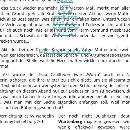
Apropos
Fotos
das Stück wieder (nunmehr zum vierten Mal), merkt man allerd
Kontakt
at. Im Grunde geht alle Kraft nur vom ersten Akt aus, wenn Mut
Bestellungen
ch alles Böse sagen, was einem nur einfallen kann. Unterdrück
Ihre Spende
te Verletzungsphantasien, Verachtung und Todeswünsche auf be
Werbepartner
türlich auch noch, wie er als Kind vom Herrn Vormund missbra
Impressum
ben, dass Schwab da die Worte fehlen oder dass er vor irgend
hrecken würde…
 Akt, der bei der Familie Kovacic spielt, Vater, Mutter und zwei
weniger ideenreich, da lässt die Sprach- und Argumentationsgewalt
ung auf der Stelle, weil die Herrschaften wirklich nur durchschni
rmat.
e Akt würde der Frau Grollfeuer (wie „Wurm“ auch ein Nes
erin, gehören, die ihre Mieter zu sich einlädt, um sie allesamt 
 Text nicht mehr, am wenigsten bei dem Schlusmonolg der bösen 
ichtung“ an diesem Abend nur zur Diskussion, um zu beweisen, d
zwar noch Lacher hervor bringen (die anderen peinlich sein m
ß, was man mit der Sache eigentlich anfangen soll. Weil ma
es auf den Bühnen gesehen hat?
Der noch nicht 30jährigen deu
Wartenberg
mag klar gewesen sein
wenig effektvoll gewesen wä