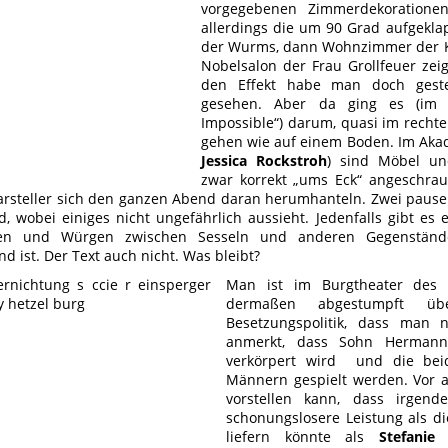
vorgegebenen Zimmerdekoratione
allerdings die um 90 Grad aufgekla
der Wurms, dann Wohnzimmer der K
Nobelsalon der Frau Grollfeuer zeig
den Effekt habe man doch geste
gesehen. Aber da ging es (im P
Impossible“) darum, quasi im recht
gehen wie auf einem Boden. Im Aka
Jessica Rockstroh
) sind Möbel un
zwar korrekt „ums Eck“ angeschrau
arsteller sich den ganzen Abend daran herumhanteln. Zwei paus
d, wobei einiges nicht ungefährlich aussieht. Jedenfalls gibt e
n und Würgen zwischen Sesseln und anderen Gegenstände
d ist. Der Text auch nicht. Was bleibt?
Man ist im Burgtheater des
dermaßen abgestumpft übe
Besetzungspolitik, dass man
anmerkt, dass Sohn Herman
verkörpert wird und die bei
Männern gespielt werden. Vor a
vorstellen kann, dass irgend
schonungslosere Leistung als d
liefern könnte als
Stefanie 