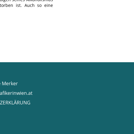
torben ist. Auch so eine
e Merker
afikerinwien.at
ZERKLÄRUNG