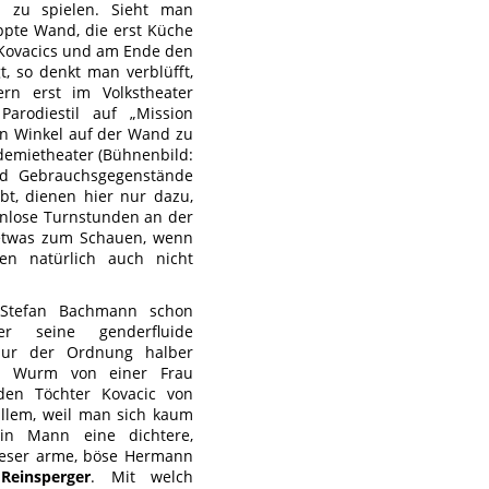
n zu spielen. Sieht man
ppte Wand, die erst Küche
ovacics und am Ende den
t, so denkt man verblüfft,
rn erst im Volkstheater
arodiestil auf „Mission
en Winkel auf der Wand zu
demietheater (Bühnenbild:
d Gebrauchsgegenstände
bt, dienen hier nur dazu,
enlose Turnstunden an der
s etwas zum Schauen, wenn
n natürlich auch nicht
 Stefan Bachmann schon
r seine genderfluide
 nur der Ordnung halber
n Wurm von einer Frau
den Töchter Kovacic von
llem, weil man sich kaum
ein Mann eine dichtere,
ieser arme, böse Hermann
Reinsperger
. Mit welch