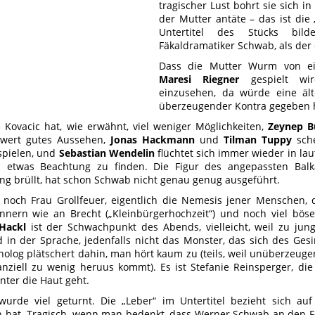
tragischer Lust bohrt sie sich in
der Mutter antäte – das ist die
Untertitel des Stücks bil
Fäkaldramatiker Schwab, als der
Dass die Mutter Wurm von ei
Maresi Riegner
gespielt wird
einzusehen, da würde eine älter
überzeugender Kontra gegeben 
e Kovacic hat, wie erwähnt, viel weniger Möglichkeiten,
Zeynep B
wert gutes Aussehen,
Jonas Hackmann
und
Tilman Tuppy
sche
spielen, und
Sebastian Wendelin
flüchtet sich immer wieder in la
s etwas Beachtung zu finden. Die Figur des angepassten Bal
g brüllt, hat schon Schwab nicht genau genug ausgeführt.
 noch Frau Grollfeuer, eigentlich die Nemesis jener Menschen, d
nnern wie an Brecht („Kleinbürgerhochzeit“) und noch viel böser
Hackl
ist der Schwachpunkt des Abends, vielleicht, weil zu jung,
 in der Sprache, jedenfalls nicht das Monster, das sich des Gesin
olog plätschert dahin, man hört kaum zu (teils, weil unüberzeug
anziell zu wenig heruus kommt). Es ist Stefanie Reinsperger, di
unter die Haut geht.
rde viel geturnt. Die „Leber“ im Untertitel bezieht sich auf
n hat. Tragisch, wenn man bedenkt, dass Werner Schwab an den F