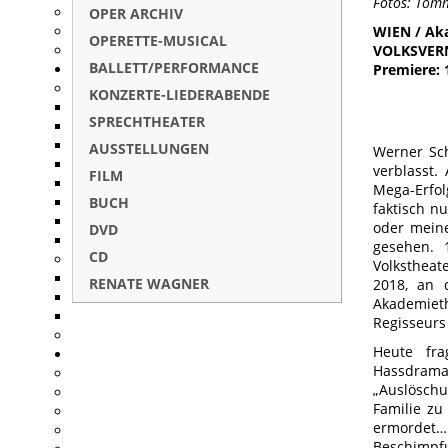
Fotos: Tom
OPER ARCHIV
WIEN / Aka
OPERETTE-MUSICAL
VOLKSVERN
BALLETT/PERFORMANCE
Premiere: 
KONZERTE-LIEDERABENDE
SPRECHTHEATER
AUSSTELLUNGEN
Werner Sch
verblasst.
FILM
Mega-Erfol
BUCH
faktisch n
oder meine
DVD
gesehen. 
CD
Volkstheat
RENATE WAGNER
2018, an 
Akademiet
Regisseurs
Heute fra
Hassdrama
„Auslösch
Familie zu
ermordet…
Beschimpf