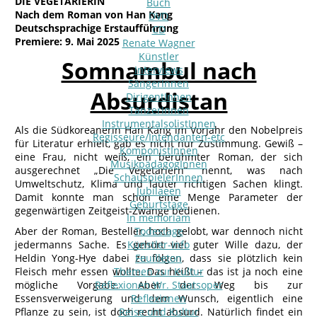
DIE VEGETARIERIN
Buch
Nach dem Roman von Han Kang
DVD
Deutschsprachige Erstaufführung
CD
Premiere: 9. Mai 2025
Renate Wagner
Künstler
Somnambul nach
Interviews
SängerInnen
Absurdistan
DirigentInnen
TänzerInnen
InstrumentalsolistInnen
Als die Südkoreanerin Han Kang im Vorjahr den Nobelpreis
Regisseure/Intendanten-etc
für Literatur erhielt, gab es nicht nur Zustimmung. Gewiß –
KomponistInnen
eine Frau, nicht weiß, ein berühmter Roman, der sich
MusikpädagogInnen
ausgerechnet „Die Vegetariern“ nennt, was nach
SchauspielerInnen
Umweltschutz, Klima und lauter richtigen Sachen klingt.
Jubilaeen
Damit konnte man schon eine Menge Parameter der
Geburtstage
gegenwärtigen Zeitgeist-Zwänge bedienen.
In memoriam
Aber der Roman, Besteller, hoch gelobt, war dennoch nicht
Todestage
jedermanns Sache. Es gehört viel guter Wille dazu, der
Künstler-Info
Heldin Yong-Hye dabei zu folgen, dass sie plötzlich kein
Feuilleton
Fleisch mehr essen wollte. Das heißt – das ist ja noch eine
Themen zur Kultur
mögliche Vorgabe. Aber der Weg bis zur
Reflexionen Wr. Staatsoper
Essensverweigerung und dem Wunsch, eigentlich eine
Reflexionen
Pflanze zu sein, ist doch recht absurd. Natürlich findet ein
Reise und Kultur