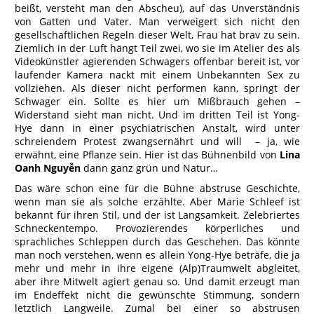
beißt, versteht man den Abscheu), auf das Unverständnis
von Gatten und Vater. Man verweigert sich nicht den
gesellschaftlichen Regeln dieser Welt, Frau hat brav zu sein.
Ziemlich in der Luft hängt Teil zwei, wo sie im Atelier des als
Videokünstler agierenden Schwagers offenbar bereit ist, vor
laufender Kamera nackt mit einem Unbekannten Sex zu
vollziehen. Als dieser nicht performen kann, springt der
Schwager ein. Sollte es hier um Mißbrauch gehen –
Widerstand sieht man nicht. Und im dritten Teil ist Yong-
Hye dann in einer psychiatrischen Anstalt, wird unter
schreiendem Protest zwangsernährt und will – ja, wie
erwähnt, eine Pflanze sein. Hier ist das Bühnenbild von
Lina
Oanh Nguyễn
dann ganz grün und Natur…
Das wäre schon eine für die Bühne abstruse Geschichte,
wenn man sie als solche erzählte. Aber Marie Schleef ist
bekannt für ihren Stil, und der ist Langsamkeit. Zelebriertes
Schneckentempo. Provozierendes körperliches und
sprachliches Schleppen durch das Geschehen. Das könnte
man noch verstehen, wenn es allein Yong-Hye beträfe, die ja
mehr und mehr in ihre eigene (Alp)Traumwelt abgleitet,
aber ihre Mitwelt agiert genau so. Und damit erzeugt man
im Endeffekt nicht die gewünschte Stimmung, sondern
letztlich Langweile. Zumal bei einer so abstrusen