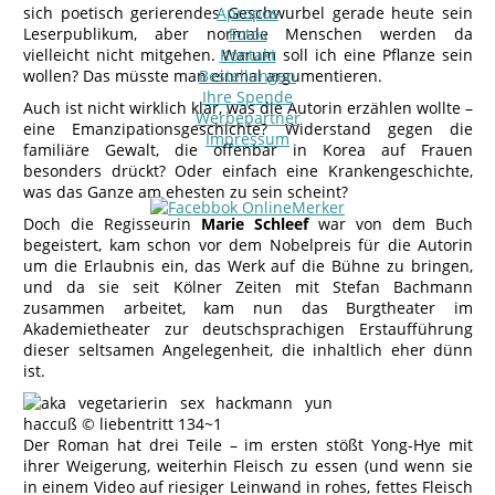
sich poetisch gerierendes Geschwurbel gerade heute sein
Apropos
Leserpublikum, aber normale Menschen werden da
Fotos
vielleicht nicht mitgehen. Warum soll ich eine Pflanze sein
Kontakt
wollen? Das müsste man einmal argumentieren.
Bestellungen
Ihre Spende
Auch ist nicht wirklich klar, was die Autorin erzählen wollte –
Werbepartner
eine Emanzipationsgeschichte? Widerstand gegen die
Impressum
familiäre Gewalt, die offenbar in Korea auf Frauen
besonders drückt? Oder einfach eine Krankengeschichte,
was das Ganze am ehesten zu sein scheint?
Doch die Regisseurin
Marie Schleef
war von dem Buch
begeistert, kam schon vor dem Nobelpreis für die Autorin
um die Erlaubnis ein, das Werk auf die Bühne zu bringen,
und da sie seit Kölner Zeiten mit Stefan Bachmann
zusammen arbeitet, kam nun das Burgtheater im
Akademietheater zur deutschsprachigen Erstaufführung
dieser seltsamen Angelegenheit, die inhaltlich eher dünn
ist.
Der Roman hat drei Teile – im ersten stößt Yong-Hye mit
ihrer Weigerung, weiterhin Fleisch zu essen (und wenn sie
in einem Video auf riesiger Leinwand in rohes, fettes Fleisch