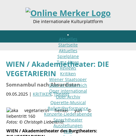
Die internationale Kulturplattform
Aktuelles
Startseite
Aktuelles
Spielpläne
Tanz-News
WIEN / Akademietheater: DIE
Reviews
VEGETARIERIN
Kritiken
Wiener Staatsoper
Somnambul nach Absurdistan
Oper in Österreich
Oper international
09.05.2025 |
KRITIKEN
,
Theater
Oper Archiv
Operette-Musical
Ballett/Performance
Konzerte-Liederabende
Sprechtheater
Fotos: © Christoph Liebentritt
Ausstellungen
WIEN / Akademietheater des Burgtheaters:
Film