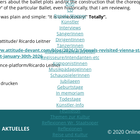
ders about the ballet plots and/or the construction that the chore
DVD
y“ of the particular Ballet, even historically, that I am reviewing.
CD
Renate Wagner
was plain and simple: “It is unnecessary!”
Totally“.
Künstler
Interviews
SängerInnen
DirigentInnen
attitude/ Ricardo Leitner
TänzerInnen
w.attitude-devant.com/blog/2026/2/1/jewels-revisited-vienna-sta
InstrumentalsolistInnen
tt-january-30th-2026
Regisseure/Intendanten-etc
KomponistInnen
ance-platform/Ricardo Leitner
MusikpädagogInnen
SchauspielerInnen
Jubilaeen
e drucken
Geburtstage
In memoriam
Todestage
Künstler-Info
Feuilleton
Themen zur Kultur
Reflexionen Wr. Staatsoper
AKTUELLES
Reflexionen
© 2020 Onlin
Reise und Kultur