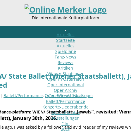
Die internationale Kulturplattform
Aktuelles
Startseite
Aktuelles
Spielpläne
Tanz-News
Reviews
Kritiken
Wiener Staatsoper
/ State Ballet (Wiener Staatsballett), J
Oper in Österreich
ted
Oper international
Oper Archiv
 |
Ballett/Performance
,
Oper: Wiener Staatsoper
Operette-Musical
Ballett/Performance
Konzerte-Liederabende
„Jewels“, revisited: Vien
 dance-platform: WIEN/ Staatsballett:
Sprechtheater
lett), January 30th, 2026.
Ausstellungen
Film
le ago, I was asked by a follower and avid reader of my reviews w
Buch