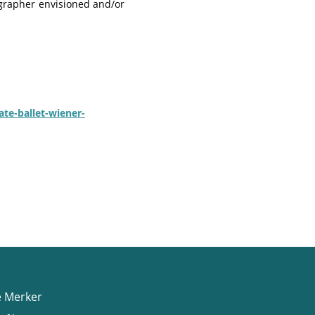
ographer envisioned and/or
te-ballet-wiener-
e Merker