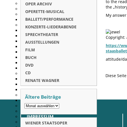
to the rea
OPER ARCHIV
the „histor
OPERETTE-MUSICAL
My answer 
BALLETT/PERFORMANCE
KONZERTE-LIEDERABENDE
SPRECHTHEATER
Copyright: 
AUSSTELLUNGEN
https://ww
FILM
staasballe
BUCH
attitude/d
DVD
CD
Diese Seit
RENATE WAGNER
Ältere Beiträge
IMPRESSUM
WIENER STAATSOPER