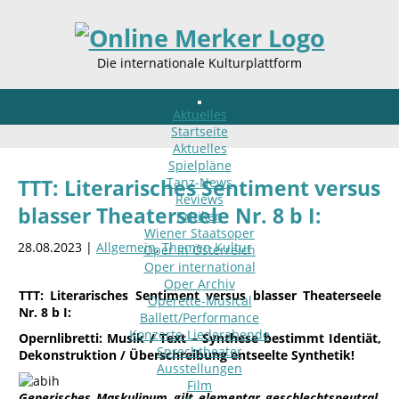
Die internationale Kulturplattform
Aktuelles
Startseite
Aktuelles
Spielpläne
Tanz-News
TTT: Literarisches Sentiment versus
Reviews
blasser Theaterseele Nr. 8 b I:
Kritiken
Wiener Staatsoper
28.08.2023 |
Allgemein
,
Themen Kultur
Oper in Österreich
Oper international
Oper Archiv
TTT: Literarisches Sentiment versus blasser Theaterseele
Operette-Musical
Nr. 8 b I:
Ballett/Performance
Konzerte-Liederabende
Opernlibretti: Musik / Text – Synthese bestimmt Identiät,
Sprechtheater
Dekonstruktion / Überschreibung entseelte Synthetik!
Ausstellungen
Film
Generisches Maskulinum gilt elementar geschlechtsneutral,