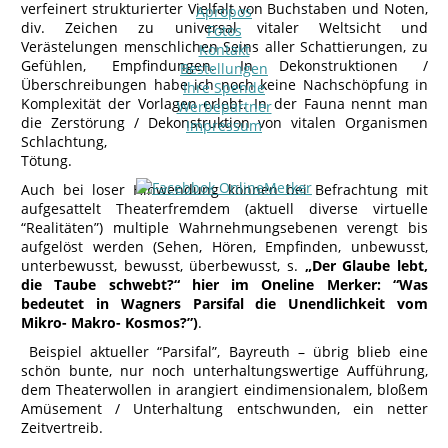
verfeinert strukturierter Vielfalt von Buchstaben und Noten,
Apropos
div. Zeichen zu universal vitaler Weltsicht und
Fotos
Verästelungen menschlichen Seins aller Schattierungen, zu
Kontakt
Gefühlen, Empfindungen. In Dekonstruktionen /
Bestellungen
Überschreibungen habe ich noch keine Nachschöpfung in
Ihre Spende
Komplexität der Vorlagen erlebt. In der Fauna nennt man
Werbepartner
die Zerstörung / Dekonstruktion von vitalen Organismen
Impressum
Schlachtung,
Tötung
Auch bei loser Hinwendung können bei Befrachtung mit
aufgesattelt Theaterfremdem (aktuell diverse virtuelle
“Realitäten”) multiple Wahrnehmungsebenen verengt bis
aufgelöst werden (Sehen, Hören, Empfinden, unbewusst,
unterbewusst, bewusst, überbewusst, s.
„Der Glaube lebt,
die Taube schwebt?“ hier im Oneline Merker: “Was
bedeutet in Wagners Parsifal die Unendlichkeit vom
Mikro- Makro- Kosmos?”)
.
Beispiel aktueller “Parsifal”, Bayreuth – übrig blieb eine
schön bunte, nur noch unterhaltungswertige Aufführung,
dem Theaterwollen in arangiert eindimensionalem, bloßem
Amüsement / Unterhaltung entschwunden, ein netter
Zeitvertreib.