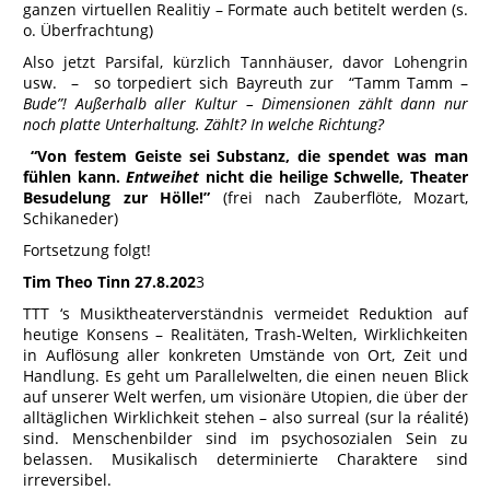
ganzen virtuellen Realitiy – Formate auch betitelt werden (s.
o. Überfrachtung)
Also jetzt Parsifal, kürzlich Tannhäuser, davor Lohengrin
usw. – so torpediert sich Bayreuth zur “Tamm Tamm –
Bude”! Außerhalb aller Kultur – Dimensionen zählt dann nur
noch platte Unterhaltung. Zählt? In welche Richtung?
“Von festem Geiste sei Substanz, die spendet was man
fühlen kann.
Entweihet
nicht die heilige Schwelle, Theater
Besudelung zur Hölle!”
(frei nach Zauberflöte, Mozart,
Schikaneder)
Fortsetzung folgt!
Tim Theo Tinn 27.8.202
3
TTT ‘s Musiktheaterverständnis vermeidet Reduktion auf
heutige Konsens – Realitäten, Trash-Welten, Wirklichkeiten
in Auflösung aller konkreten Umstände von Ort, Zeit und
Handlung. Es geht um Parallelwelten, die einen neuen Blick
auf unserer Welt werfen, um visionäre Utopien, die über der
alltäglichen Wirklichkeit stehen – also surreal (sur la réalité)
sind. Menschenbilder sind im psychosozialen Sein zu
belassen. Musikalisch determinierte Charaktere sind
irreversibel.