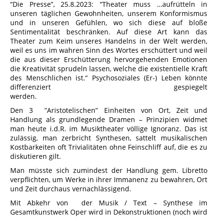
“Die Presse”, 25.8.2023: “Theater muss …aufrütteln in
unseren täglichen Gewohnheiten, unserem Konformismus
und in unseren Gefühlen, wo sich diese auf bloße
Sentimentalität beschränken. Auf diese Art kann das
Theater zum Keim unseres Handelns in der Welt werden,
weil es uns im wahren Sinn des Wortes erschüttert und weil
die aus dieser Erschütterung hervorgehenden Emotionen
die Kreativität sprudeln lassen, welche die existentielle Kraft
des Menschlichen ist.“ Psychosoziales (Er-) Leben könnte
differenziert gespiegelt
werden.
Den 3 ”Aristotelischen” Einheiten von Ort, Zeit und
Handlung als grundlegende Dramen – Prinzipien widmet
man heute i.d.R. im Musiktheater völlige Ignoranz. Das ist
zulässig, man zerbricht Synthesen, sattelt musikalischen
Kostbarkeiten oft Trivialitäten ohne Feinschliff auf, die es zu
diskutieren gilt.
Man müsste sich zumindest der Handlung gem. Libretto
verpflichten, um Werke in ihrer Immanenz zu bewahren, Ort
und Zeit durchaus vernachlässigend.
Mit Abkehr von der Musik / Text – Synthese im
Gesamtkunstwerk Oper wird in Dekonstruktionen (noch wird