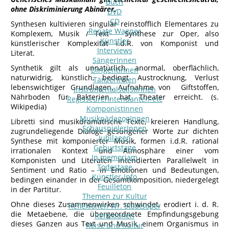
Buch
ohne Diskriminierung Abinärer.
DVD
CD
Synthesen kultivieren singulär reinstofflich Elementares zu
Renate Wagner
Komplexem, Musik / Text – Synthese zur Oper, also
Künstler
künstlerischer Komplexität i.d.R. von Komponist und
Interviews
Literat.
SängerInnen
Synthetik gilt als unnatürlich, anormal, oberflächlich,
DirigentInnen
naturwidrig, künstlich, bedingt Austrocknung, Verlust
TänzerInnen
lebenswichtiger Grundlagen, Aufnahme von Giftstoffen,
InstrumentalsolistInnen
Nährboden für Bakterien, hat Theater erreicht. (s.
Regisseure/Intendanten-etc
Wikipedia)
KomponistInnen
MusikpädagogInnen
Libretti sind musikdramatische Texte, kreieren Handlung,
SchauspielerInnen
zugrundeliegende Dialoge gesungener Worte zur dichten
Jubilaeen
Synthese mit komponierter Musik, formen i.d.R. rational
Geburtstage
irrationalen Kontext und Atmosphäre einer vom
In memoriam
Komponisten und Literaten intendierten Parallelwelt in
Todestage
Sentiment und Ratio – in Emotionen und Bedeutungen,
Künstler-Info
bedingen einander in der Gesamtkomposition, niedergelegt
Feuilleton
in der Partitur.
Themen zur Kultur
Ohne dieses Zusammenwirken schwindet, erodiert i. d. R.
Reflexionen Wr. Staatsoper
die Metaebene, die übergeordnete Empfindungsgebung
Reflexionen
dieses Ganzen aus Text und Musik, einem Organismus in
Reise und Kultur