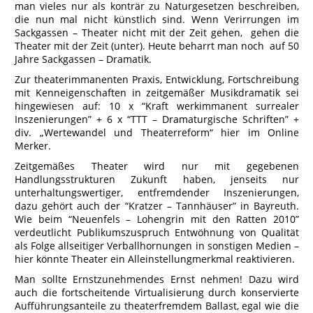
man vieles nur als konträr zu Naturgesetzen beschreiben,
die nun mal nicht künstlich sind. Wenn Verirrungen im
Sackgassen – Theater nicht mit der Zeit gehen, gehen die
Theater mit der Zeit (unter). Heute beharrt man noch auf 50
Jahre Sackgassen – Dramatik.
Zur theaterimmanenten Praxis, Entwicklung, Fortschreibung
mit Kenneigenschaften in zeitgemäßer Musikdramatik sei
hingewiesen auf: 10 x “Kraft werkimmanent surrealer
Inszenierungen” + 6 x “TTT – Dramaturgische Schriften” +
div. „Wertewandel und Theaterreform“ hier im Online
Merker.
Zeitgemäßes Theater wird nur mit gegebenen
Handlungsstrukturen Zukunft haben, jenseits nur
unterhaltungswertiger, entfremdender Inszenierungen,
dazu gehört auch der “Kratzer – Tannhäuser” in Bayreuth.
Wie beim “Neuenfels – Lohengrin mit den Ratten 2010”
verdeutlicht Publikumszuspruch Entwöhnung von Qualität
als Folge allseitiger Verballhornungen in sonstigen Medien –
hier könnte Theater ein Alleinstellungmerkmal reaktivieren.
Man sollte Ernstzunehmendes Ernst nehmen! Dazu wird
auch die fortscheitende Virtualisierung durch konservierte
Aufführungsanteile zu theaterfremdem Ballast, egal wie die