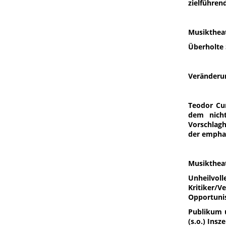
zielführen
Musiktheat
Überholte 
Veränderun
Teodor Cur
dem nicht
Vorschlag
der emphat
Musiktheat
Unheilvoll
Kritiker/
Opportunis
Publikum u
(s.o.) Insz