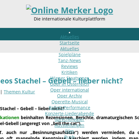
Die internationale Kulturplattform
Aktuelles
Startseite
Aktuelles
Spielpläne
Tanz-News
Reviews
Kritiken
Wiener Staatsoper
eos Stachel – Gebell – lieber nicht?
Oper in Österreich
Oper international
 |
Themen Kultur
Oper Archiv
Operette-Musical
Ballett/Performance
tachel – Gebell – lieber nicht?
Konzerte-Liederabende
ikationen
beinhalten Rezensionen, Berichte, dramaturgischen Sc
Sprechtheater
l-Gebell (angeregt von „bell the cat“).
Ausstellungen
Film
.T. auch nur „Besinnungsaufsätze“) werden vermieden, da 
Buch
en oft mangelnde Kenntnisse kaschiert werden, indem man 