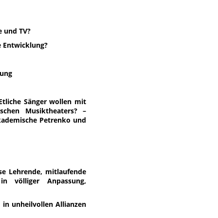
e und TV?
e Entwicklung?
lung
Etliche Sänger wollen mit
schen Musiktheaters? –
akademische Petrenko und
ose Lehrende, mitlaufende
in völliger Anpassung,
n unheilvollen Allianzen