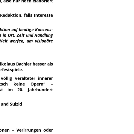
l, also nur noch elaboriert
Redaktion, falls Interesse
uktion auf heutige Konsens-
e in Ort, Zeit und Handlung
Welt werfen, um visionäre
ikolaus Bachler besser als
rfestspiele.
völlig veralteter innerer
atsch keine Opern“ –
rst im 20. Jahrhundert
 und Suizid
ionen – Verirrungen oder