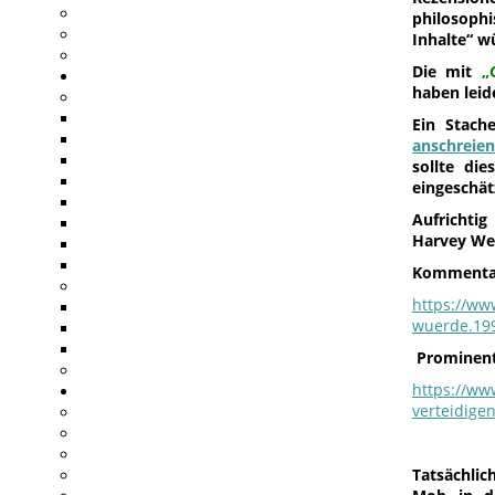
philosophi
Inhalte“ w
Die mit
„
haben leid
Ein Stach
anschreien
sollte di
eingeschä
Aufrichtig
Harvey Wei
Kommentar 
https://ww
wuerde.199
Prominent
https://ww
verteidige
Tatsächli