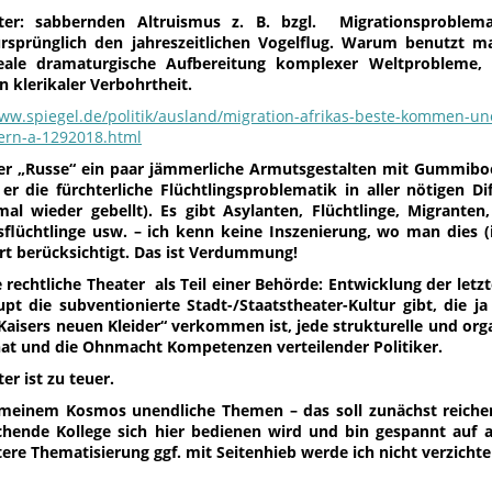
ter: sabbernden Altruismus z. B. bzgl. Migrationsproblema
ursprünglich den jahreszeitlichen Vogelflug. Warum benutzt m
reale dramaturgische Aufbereitung komplexer Weltprobleme,
n klerikaler Verbohrtheit.
www.spiegel.de/politik/ausland/migration-afrikas-beste-kommen-un
ern-a-1292018.html
der „Russe“ ein paar jämmerliche Armutsgestalten mit Gummibo
er die fürchterliche Flüchtlingsproblematik in aller nötigen Di
al wieder gebellt). Es gibt Asylanten, Flüchtlinge, Migranten
sflüchtlinge usw. – ich kenn keine Inszenierung, wo man dies 
ert berücksichtigt. Das ist Verdummung!
e rechtliche Theater als Teil einer Behörde: Entwicklung der letzt
pt die subventionierte Stadt-/Staatstheater-Kultur gibt, die 
Kaisers neuen Kleider“ verkommen ist, jede strukturelle und org
at und die Ohnmacht Kompetenzen verteilender Politiker.
er ist zu teuer.
n meinem Kosmos unendliche Themen – das soll zunächst reiche
hende Kollege sich hier bedienen wird und bin gespannt auf
ere Thematisierung ggf. mit Seitenhieb werde ich nicht verzichte