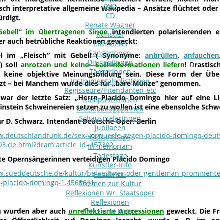
DVD
sch interpretative allgemeine Wikipedia – Ansätze flüchtet oder
CD
ürdigt.
Renate Wagner
Gebell“ im übertragenen Sinne
intendierten polarisierenden 
Künstler
er auch betrübliche Reaktionen geweckt:
Interviews
SängerInnen
el im „Fleisch“ mit
Gebell ( Synonyme:
anbrüllen
,
anfauchen
DirigentInnen
) soll
anrotzen und keine Sachinformationen
liefern
!
D
rastisc
TänzerInnen
es keine objektive Meinungsbildung sein. Diese Form der Übe
InstrumentalsolistInnen
tzt – bei Manchem wurde dies für „bare Münze“ genommen.
Regisseure/Intendanten-etc
 war der letzte Satz: „
Herrn Placido Domingo hier auf eine L
KomponistInnen
nstein Schweinereien setzen zu wollen ist eine ebensolche Schwe
MusikpädagogInnen
SchauspielerInnen
D. Schwarz, Intendant Deutsche Oper, Berlin
Jubilaeen
w.deutschlandfunk.de/sex-vorwuerfe-gegen-placido-domingo-deut
Geburtstage
3.de.html?dram:article_id=457302
In memoriam
Todestage
e Opernsängerinnen verteidigen Plácido Domingo
Künstler-Info
w.sueddeutsche.de/kultur/belaestiger-oder-gentleman-prominent
Feuilleton
n-placido-domingo-1.4568641
Themen zur Kultur
Reflexionen Wr. Staatsoper
Reflexionen
ch wurden aber auch
unreflektierte Aggressionen
geweckt. Die Fr
Reise und Kultur