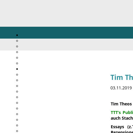
Tim Th
03.11.2019
Tim Theos S
TTT’s Publ
auch Stache
Essays (z
Rezension