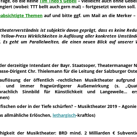
Frage, ob die Reihe
Tim Theo’s Gebell
– vielleicht auch ohne Gebel
ingiert (wobei: TTT bellt auch gern mal) – fortgesetzt werden soll.
eabsichtigte Themen
auf und bitte ggf. um Mail an die Merker – 
theaterverständnis ist subjektiv davon geprägt, dass es keine Red
 Yellow-Press Wirklichkeiten in Auflösung aller konkreten Umständ
. Es geht um Parallelwelten, die einen neuen Blick auf unserer 
der derzeitige Intendant der Bayr. Staatsoper, Theatermanager N
asse-Dirigent Chr. Thielemann für die Leitung der Salzburger Oste
auflösung der öffentlich -rechtlichen Musiktheater aufgrund 
en und immer fragwürdigerer Außenwirkung (s. „Qu
rachlich Sinnbild für Künstlichkeit und Langeweile… e
men)
fischen oder in der Tiefe schürfen? – Musiktheater 2019 – Agonie
as allmähliche Erlöschen,
lethargisch
-kraftlos)
ähigkeit der Musiktheater: BRD mind. 2 Milliarden € Subvent