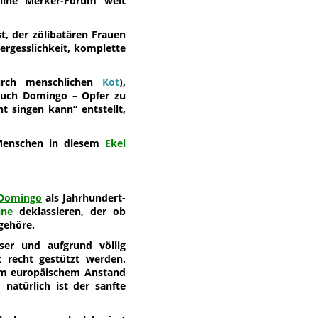
line Merker-Forum weit
st, der zölibatären Frauen
ergesslichkeit, komplette
ch menschlichen
Kot
),
 auch Domingo – Opfer zu
t singen kann“ entstellt,
 Menschen in diesem
Ekel
 Domingo
als Jahrhundert-
hine
deklassieren, der ob
gehöre.
er und aufgrund völlig
t recht gestützt werden.
blem europäischem Anstand
atürlich ist der sanfte