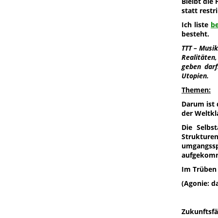
Bleibt die 
statt restr
Ich liste
b
besteht.
TTT – Musik
Realitäten,
geben darf
Utopien.
Themen:
Darum ist 
der Weltkl
Die Selbst
Struktur
umgangssp
aufgekom
Im Trüben 
(Agonie: d
Zukunftsf