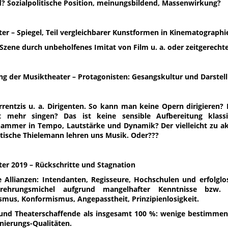
d? Sozialpolitische Position, meinungsbildend, Massenwirkung?
er – Spiegel, Teil vergleichbarer Kunstformen in Kinematographi
Szene durch unbeholfenes Imitat von Film u. a. oder zeitgerecht
g der Musiktheater – Protagonisten: Gesangskultur und Darstel
rentzis
u. a. Dirigenten. So kann man keine Opern dirigieren? 
 mehr singen? Das ist keine sensible Aufbereitung klassi
hammer in Tempo, Lautstärke und Dynamik? Der vielleicht zu 
ische Thielemann lehren uns Musik. Oder???
er 2019 –
Rückschritte und Stagnation
e Allianzen: Intendanten, Regisseure, Hochschulen und erfolgl
Verehrungsmichel aufgrund mangelhafter Kenntnisse bzw. 
mus, Konformismus, Angepasstheit, Prinzipienlosigkeit.
nd Theaterschaffende als insgesamt 100 %: wenige bestimmen i
enierungs-Qualitäten.