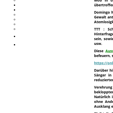
Mob in de
übertroffe
Domingo lt
Gewalt ant
Atemlosigk
TTT : Sch
Hinterfra
sein, sowi
usw.
Diese
Aus
befeuern, s
https://on
Darüber hi
Sänger in
reduzierte
Verehrung
bekloppte
Natürlich 
ohne Ande
Ausklang e