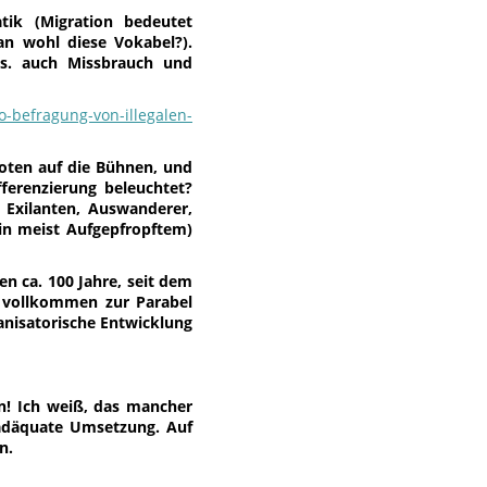
tik (Migration bedeutet
an wohl diese Vokabel?).
 s. auch Missbrauch und
o-befragung-von-illegalen-
oten auf die Bühnen, und
fferenzierung beleuchtet?
, Exilanten, Auswanderer,
(in meist Aufgepfropftem)
en ca. 100 Jahre, seit dem
ja vollkommen zur Parabel
anisatorische Entwicklung
n! Ich weiß, das mancher
 adäquate Umsetzung. Auf
n.