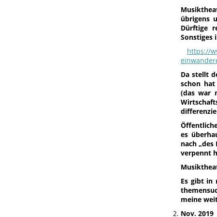
Musikthea
übrigens 
Dürftige 
Sonstiges i
https://
einwander
Da stellt 
schon hat 
(das war m
Wirtschaft
differenzi
Öffentlich
es überhau
nach „des 
verpennt h
Musiktheat
Es gibt i
themensuc
meine weit
Nov. 2019