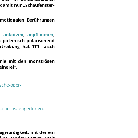
 damit nur „Schaufenster-
emotionalen Berührungen
,
ankotzen
,
anpflaumen
,
h polemisch polarisierend
rtreibung hat TTT falsch
inie mit den monströsen
inerei“.
sche-oper-
e-opernsaengerinnen-
agwürdigkeit, mit der ein