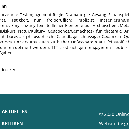
Tinn
5 Jahrzehnte Festengagement Regie, Dramaturgie, Gesang, Schauspiel
urist. Tätigkeit, nun freiberuflich: Publizist, Inszenierung
enz: Eingrenzung feinstofflicher Elemente aus Archaischem, Meta
(Diskurs Natur/Kultur= Gegebenes/Gemachtes) für theatrale Ar
rfahrbares als philosophische Grundlage schlüssiger Gedanken. Q
on des Universums, auch zu bisher Unfassbarem aus feinstoffli
önnten definiert werden). TTT lässt sich gern engagieren – publizi
fgaben.
e drucken
AKTUELLES
© 2020 Onlin
KRITIKEN
Website by
gr