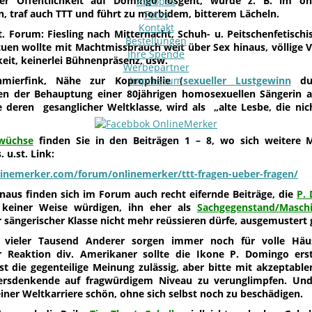
r Öffentlichkeit auf Domingo losgeht, wurde z. B. im on
Apropos
n, traf auch TTT und führt zu morbidem, bitterem Lächeln.
Fotos
Kontakt
. Forum: Fiesling nach Mitternacht, Schuh- u. Peitschenfetischi
Bestellungen
uen wollte mit Machtmissbrauch weit über Sex hinaus, völlige V
Ihre Spende
eit, keinerlei Bühnenpräsenz, usw.
Werbepartner
mierfink, Nähe zur Koprophilie
Impressum
(
sexueller Lustgewinn
dur
gen der Behauptung einer 80jährigen homosexuellen Sängerin
e deren gesanglicher Weltklasse, wird als „alte Lesbe, die nich
wüchse
finden Sie in den Beiträgen 1 – 8, wo sich weitere
. u.st. Link:
linemerker.com/forum/onlinemerker/ttt-fragen-ueber-fragen/
naus finden sich im Forum auch recht eifernde Beiträge, die
P.
 keiner Weise würdigen, ihn eher als
Sachgegenstand/Masc
r sängerischer Klasse nicht mehr reüssieren dürfe, ausgemustert 
 vieler Tausend Anderer sorgen immer noch für volle Häus
r Reaktion div. Amerikaner sollte die Ikone P. Domingo ers
ist die gegenteilige Meinung zulässig, aber bitte mit akzepta
rsdenkende auf fragwürdigem Niveau zu verunglimpfen. Und n
iner Weltkarriere schön, ohne sich selbst noch zu beschädigen.