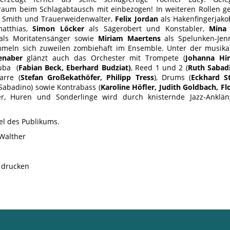
aum beim Schlagabtausch mit einbezogen! In weiteren Rollen g
st, Smith und Trauerweidenwalter,
Felix Jordan
als Hakenfingerjako
atthias,
Simon Löcker
als Sägerobert und Konstabler,
Mina 
ls Moritatensänger sowie
Miriam Maertens
als Spelunken-Je
mmeln sich zuweilen zombiehaft im Ensemble. Unter der musika
enaber
glänzt auch das Orchester mit Trompete (
Johanna Hi
uba (
Fabian Beck, Eberhard Budziat)
, Reed 1 und 2 (
Ruth Sabadi
tarre (
Stefan Großekathöfer, Philipp Tress
), Drums (
Eckhard St
Sabadino) sowie Kontrabass (
Karoline Höfler, Judith Goldbach, 
r, Huren und Sonderlinge wird durch knisternde Jazz-Anklän
el des Publikums.
Walther
e drucken