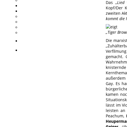
Das „
Lied 
Kopf/Der K
zweiten Ak
kommt die 
„Tiger Brow
Die marxist
„Zuhälter
Verfilmung
gemacht. 
Wahrnehmun
knisternd
Kernthema
außerdem a
Gay. Es ha
bürgerlich
kamen noc
Situations
lässt im V
leisten a
Peachum,
Heuperma
Geiger
übe