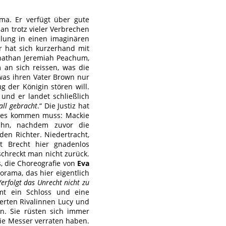
ma. Er verfügt über gute
an trotz vieler Verbrechen
lung in einen imaginären
r hat sich kurzerhand mit
Jonathan Jeremiah Peachum,
m an sich reissen, was die
 was ihren Vater Brown nur
g der Königin stören will.
und er landet schließlich
all gebracht
.“ Die Justiz hat
e es kommen muss: Mackie
ihn, nachdem zuvor die
den Richter. Niedertracht,
olt Brecht hier gnadenlos
schreckt man nicht zurück.
, die Choreografie von
Eva
orama, das hier eigentlich
Verfolgt das Unrecht nicht zu
mt ein Schloss und eine
terten Rivalinnen Lucy und
n. Sie rüsten sich immer
kie Messer verraten haben.