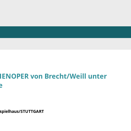
ENOPER von Brecht/Weill unter
e
auspielhaus/STUTTGART