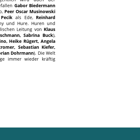
efallen
Gabor Biedermann
b,
Peer Oscar Musinowski
Pecik
als Ede,
Reinhard
nny und Hure. Huren und
lischen Leitung von
Klaus
rschmann, Sabrina Buck
),
no, Heike Rügert, Angela
romer, Sebastian Kiefer,
Florian Dohrmann
). Die Welt
ge immer wieder kräftig