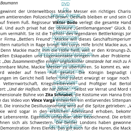
n Baumann
DVD
CD
gewinnt der Unterweltboss Mackie Messer ein richtiges Charis
Renate Wagner
um amtierenden Polizeichef Brown. Deshalb bleiben er und sein Cl
Künstler
auf freiem Fuß. Regisseur
Viktor Bodo
verlegt die gesamte Hand
Interviews
al. Und auch privat hat der obskure „Gentlemanganove“ Glück. E
SängerInnen
hum vermählt. Sie ist die Tochter des legendären Bettlerkönigs 
DirigentInnen
er Firma „Bettlers Freund“. Mackie will dieses Geschäftsimperiu
TänzerInnen
ltern natürlich in Rage bringt. Mit Lucys Hilfe bricht Mackie aus,
InstrumentalsolistInnen
. Denn Mackie macht ihm die Hölle heiß, weil er den Krönungs-Zu
Regisseure/Intendanten-etc
ellen Eskapaden und Lügenkontakte bringen ihm aber Probleme 
KomponistInnen
: „
Das Zusammentreffen
einiger unglücklicher Umstände hat mich zu F
MusikpädagogInnen
kennbare Mühe, Mackie Messer zu überführen. So kommt es, wi
SchauspielerInnen
rd wieder auf freien Fuß gesetzt. Die Königin begnadigt 
Jubilaeen
tungen im Gericht heiß liefen. Und zuletzt erwürgt er sogar noch 
Geburtstage
, Vetternwirtschaft, Kriegstreibereien und Profitgier hat Bert
In memoriam
rt: „
Und der Haifisch, der hat Zähne..
.“ Selbst vor Verrat und Mord 
Todestage
imensionale Bühne von
Zita Schnabel,
die Kostüme von Hanna Erös
Künstler-Info
 das Video von
Vince Varga
entwerfen ein entlarvendes Sittenpan
Feuilleton
kt. Die ironische Desillusionierung wird auf die Spitze getrieben: „
Themen zur Kultur
kie wird sogar in den erblichen Adelsstand erhoben, bekom
Reflexionen Wr. Staatsoper
e Lebensrente. Eigentlich unfassbar, aber bezeichnend. Die erbit
Reflexionen
öhnen sich als Schwestern. Die Bettler Londons haben gewonne
Reise und Kultur
 Demonstration ihres Elends. Das gilt auch für die Huren, die Mac