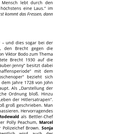
er Mensch lebt durch den
 höchstens eine Laus.“ im
rst kommt das Fressen, dann
or – und dies sogar bei der
es, den Brecht gegen die
von Viktor Bodo zum Thema
ete Brecht 1930 auf die
uber-Jenny“ besitzt dabei
chaffensperiode“ mit dem
schenoper“ bezieht sich
s dem Jahre 1728 von John
upt. Als „Darstellung der
rliche Ordnung bloß. Hinzu
ben der Hitlersatrapen“.
roß groß geschrieben. Man
 passieren. Hervorragendes
Rodewald
als Bettler-Chef
ter Polly Peachum,
Marcel
r Polizeichef Brown.
Sonja
gentlich wird auch der