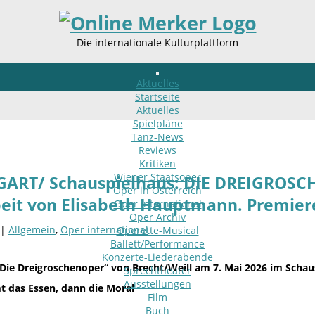
Die internationale Kulturplattform
Aktuelles
Startseite
Aktuelles
Spielpläne
Tanz-News
Reviews
Kritiken
Wiener Staatsoper
GART/ Schauspielhaus: DIE DREIGROSCH
Oper in Österreich
eit von Elisabeth Hauptmann. Premier
Oper international
Oper Archiv
 |
Allgemein
,
Oper international
Operette-Musical
Ballett/Performance
Konzerte-Liederabende
Die Dreigroschenoper“ von Brecht/Weill am 7. Mai 2026 im Sch
Sprechtheater
Ausstellungen
 das Essen, dann die Moral
Film
Buch