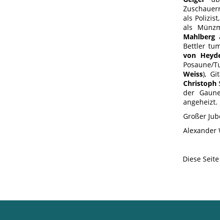
Zuschauerr
als Polizi
als Münzm
Mahlberg
a
Bettler tu
von Heyd
Posaune/T
Weiss
), Gi
Christoph
der Gaune
angeheizt.
Großer Jub
Alexander 
Diese Seit