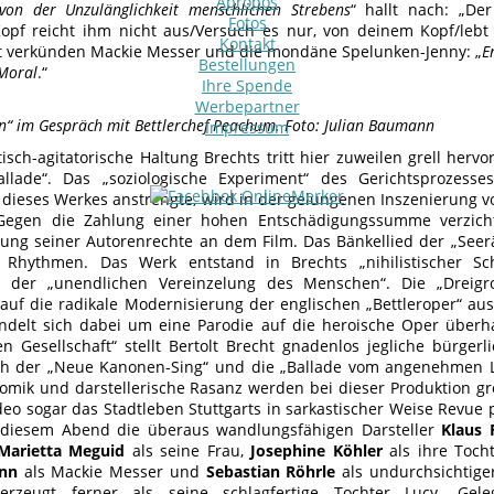
Apropos
von der Unzulänglichkeit menschlichen Strebens
“ hallt nach: „D
Fotos
opf reicht ihm nicht aus/Versuch es nur, von deinem Kopf/lebt
Kontakt
t verkünden Mackie Messer und die mondäne Spelunken-Jenny: „
E
Bestellungen
Moral
.“
Ihre Spende
Werbepartner
n“ im Gespräch mit Bettlerchef Peachum. Foto: Julian Baumann
Impressum
isch-agitatorische Haltung Brechts tritt hier zuweilen grell herv
ballade“. Das „soziologische Experiment“ des Gerichtsprozess
 dieses Werkes anstrengte, wird in der gelungenen Inszenierung 
Gegen die Zahlung einer hohen Entschädigungssumme verzicht
g seiner Autorenrechte an dem Film. Das Bänkellied der „Seerä
e Rhythmen. Das Werk entstand in Brechts „nihilistischer S
 der „unendlichen Vereinzelung des Menschen“. Die „Dreigro
uf die radikale Modernisierung der englischen „Bettleroper“ au
ndelt sich dabei um eine Parodie auf die heroische Oper überha
en Gesellschaft“ stellt Bertolt Brecht gnadenlos jegliche bürge
h der „Neue Kanonen-Sing“ und die „Ballade vom angenehmen Le
komik und darstellerische Rasanz werden bei dieser Produktion g
ideo sogar das Stadtleben Stuttgarts in sarkastischer Weise Revue
n diesem Abend die überaus wandlungsfähigen Darsteller
Klaus
Marietta Meguid
als seine Frau,
Josephine Köhler
als ihre Toch
nn
als Mackie Messer und
Sebastian Röhrle
als undurchsichtige
rzeugt ferner als seine schlagfertige Tochter Lucy. Gele