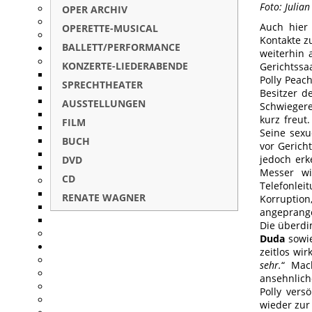
Foto: Julia
OPER ARCHIV
Auch hier 
OPERETTE-MUSICAL
Kontakte z
BALLETT/PERFORMANCE
weiterhin 
KONZERTE-LIEDERABENDE
Gerichtssa
Polly Peac
SPRECHTHEATER
Besitzer d
AUSSTELLUNGEN
Schwiegere
kurz freut
FILM
Seine sexu
BUCH
vor Gericht
jedoch er
DVD
Messer wi
CD
Telefonlei
RENATE WAGNER
Korruption
angeprange
Die überd
Duda
sowie
zeitlos wir
sehr.
“ Mac
ansehnlich
Polly vers
wieder zur