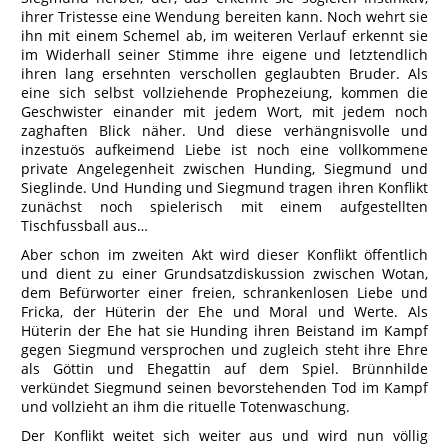
ihrer Tristesse eine Wendung bereiten kann. Noch wehrt sie
ihn mit einem Schemel ab, im weiteren Verlauf erkennt sie
im Widerhall seiner Stimme ihre eigene und letztendlich
ihren lang ersehnten verschollen geglaubten Bruder. Als
eine sich selbst vollziehende Prophezeiung, kommen die
Geschwister einander mit jedem Wort, mit jedem noch
zaghaften Blick näher. Und diese verhängnisvolle und
inzestuös aufkeimend Liebe ist noch eine vollkommene
private Angelegenheit zwischen Hunding, Siegmund und
Sieglinde. Und Hunding und Siegmund tragen ihren Konflikt
zunächst noch spielerisch mit einem aufgestellten
Tischfussball aus…
Aber schon im zweiten Akt wird dieser Konflikt öffentlich
und dient zu einer Grundsatzdiskussion zwischen Wotan,
dem Befürworter einer freien, schrankenlosen Liebe und
Fricka, der Hüterin der Ehe und Moral und Werte. Als
Hüterin der Ehe hat sie Hunding ihren Beistand im Kampf
gegen Siegmund versprochen und zugleich steht ihre Ehre
als Göttin und Ehegattin auf dem Spiel. Brünnhilde
verkündet Siegmund seinen bevorstehenden Tod im Kampf
und vollzieht an ihm die rituelle Totenwaschung.
Der Konflikt weitet sich weiter aus und wird nun völlig