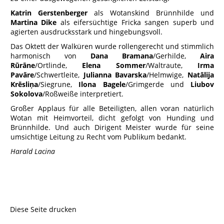
Katrin Gerstenberger
als Wotanskind Brünnhilde und
Martina Dike
als eifersüchtige Fricka sangen superb und
agierten ausdrucksstark und hingebungsvoll.
Das Oktett der Walküren wurde rollengerecht und stimmlich
harmonisch von
Dana Bramana
/Gerhilde,
Aira
Rūrāne
/Ortlinde,
Elena Sommer
/Waltraute,
Irma
Pavāre
/Schwertleite,
Julianna Bavarska
/Helmwige,
Natālija
Krēsliņa
/Siegrune,
Ilona
Bagele
/Grimgerde und
Liubov
Sokolova
/Roßweiße interpretiert.
Großer Applaus für alle Beteiligten, allen voran natürlich
Wotan mit Heimvorteil, dicht gefolgt von Hunding und
Brünnhilde. Und auch Dirigent Meister wurde für seine
umsichtige Leitung zu Recht vom Publikum bedankt.
Harald Lacina
Diese Seite drucken