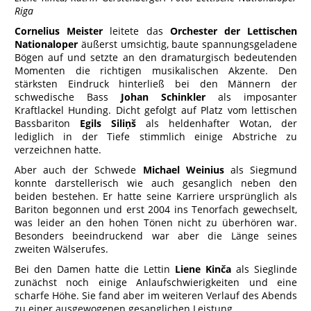
Riga
Cornelius Meister
leitete das
Orchester der Lettischen
Nationaloper
äußerst umsichtig, baute spannungsgeladene
Bögen auf und setzte an den dramaturgisch bedeutenden
Momenten die richtigen musikalischen Akzente. Den
stärksten Eindruck hinterließ bei den Männern der
schwedische Bass
Johan Schinkler
als imposanter
Kraftlackel Hunding. Dicht gefolgt auf Platz vom lettischen
Bassbariton
Egils Siliņš
als heldenhafter Wotan, der
lediglich in der Tiefe stimmlich einige Abstriche zu
verzeichnen hatte.
Aber auch der Schwede
Michael Weinius
als Siegmund
konnte darstellerisch wie auch gesanglich neben den
beiden bestehen. Er hatte seine Karriere ursprünglich als
Bariton begonnen und erst 2004 ins Tenorfach gewechselt,
was leider an den hohen Tönen nicht zu überhören war.
Besonders beeindruckend war aber die Länge seines
zweiten Wälserufes.
Bei den Damen hatte die Lettin
Liene Kinča
als Sieglinde
zunächst noch einige Anlaufschwierigkeiten und eine
scharfe Höhe. Sie fand aber im weiteren Verlauf des Abends
zu einer ausgewogenen gesanglichen Leistung.