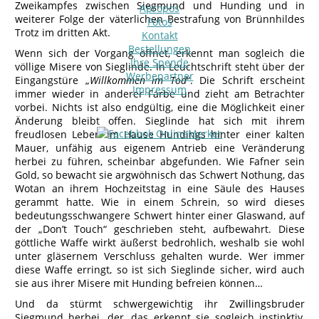
Zweikampfes zwischen Siegmund und Hunding und in
Apropos
weiterer Folge der väterlichen Bestrafung von Brünnhildes
Fotos
Trotz im dritten Akt.
Kontakt
Bestellungen
Wenn sich der Vorgang öffnet, erkennt man sogleich die
Ihre Spende
völlige Misere von Sieglinde. In Leuchtschrift steht über der
Werbepartner
Eingangstüre „
Willkommen im Tod
“. Die Schrift erscheint
Impressum
immer wieder in anderer Farbe und zieht am Betrachter
vorbei. Nichts ist also endgültig, eine die Möglichkeit einer
Änderung bleibt offen. Sieglinde hat sich mit ihrem
freudlosen Leben im Hause Hundings hinter einer kalten
Mauer, unfähig aus eigenem Antrieb eine Veränderung
herbei zu führen, scheinbar abgefunden. Wie Fafner sein
Gold, so bewacht sie argwöhnisch das Schwert Nothung, das
Wotan an ihrem Hochzeitstag in eine Säule des Hauses
gerammt hatte. Wie in einem Schrein, so wird dieses
bedeutungsschwangere Schwert hinter einer Glaswand, auf
der „Don’t Touch“ geschrieben steht, aufbewahrt. Diese
göttliche Waffe wirkt äußerst bedrohlich, weshalb sie wohl
unter gläsernem Verschluss gehalten wurde. Wer immer
diese Waffe erringt, so ist sich Sieglinde sicher, wird auch
sie aus ihrer Misere mit Hunding befreien können…
Und da stürmt schwergewichtig ihr Zwillingsbruder
Siegmund herbei, der, das erkennt sie sogleich instinktiv,