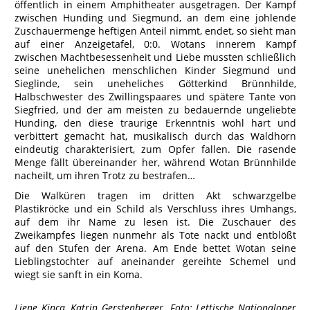
öffentlich in einem Amphitheater ausgetragen. Der Kampf
zwischen Hunding und Siegmund, an dem eine johlende
Zuschauermenge heftigen Anteil nimmt, endet, so sieht man
auf einer Anzeigetafel, 0:0. Wotans innerem Kampf
zwischen Machtbesessenheit und Liebe mussten schließlich
seine unehelichen menschlichen Kinder Siegmund und
Sieglinde, sein uneheliches Götterkind Brünnhilde,
Halbschwester des Zwillingspaares und spätere Tante von
Siegfried, und der am meisten zu bedauernde ungeliebte
Hunding, den diese traurige Erkenntnis wohl hart und
verbittert gemacht hat, musikalisch durch das Waldhorn
eindeutig charakterisiert, zum Opfer fallen. Die rasende
Menge fällt übereinander her, während Wotan Brünnhilde
nacheilt, um ihren Trotz zu bestrafen…
Die Walküren tragen im dritten Akt schwarzgelbe
Plastikröcke und ein Schild als Verschluss ihres Umhangs,
auf dem ihr Name zu lesen ist. Die Zuschauer des
Zweikampfes liegen nunmehr als Tote nackt und entblößt
auf den Stufen der Arena. Am Ende bettet Wotan seine
Lieblingstochter auf aneinander gereihte Schemel und
wiegt sie sanft in ein Koma.
Liene Kinca, Katrin Gerstenberger. Foto: Lettische Nationaloper