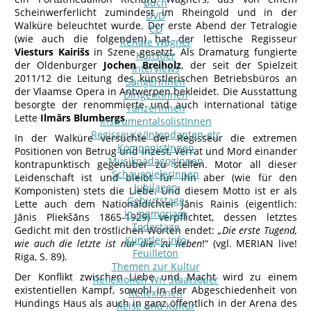
Buch
Scheinwerferlicht zumindest im Rheingold und in der
DVD
Walküre beleuchtet wurde. Der erste Abend der Tetralogie
CD
(wie auch die folgenden) hat der lettische Regisseur
Renate Wagner
Viesturs Kairišs
in Szene gesetzt. Als Dramaturg fungierte
Künstler
der Oldenburger
Jochen Breiholz
, der seit der Spielzeit
Interviews
2011/12 die Leitung des künstlerischen Betriebsbüros an
SängerInnen
der Vlaamse Opera in Antwerpen bekleidet. Die Ausstattung
DirigentInnen
besorgte der renommierte und auch international tätige
TänzerInnen
Lette
Ilmārs Blumbergs
.
InstrumentalsolistInnen
Regisseure/Intendanten-etc
In der Walküre versuchte der Regisseur die extremen
KomponistInnen
Positionen von Betrug und Inzest, Verrat und Mord einander
MusikpädagogInnen
kontrapunktisch gegenüber zu stellen. Motor all dieser
SchauspielerInnen
Leidenschaft ist und bleibt für ihn aber (wie für den
Jubilaeen
Komponisten) stets die Liebe. Und diesem Motto ist er als
Geburtstage
Lette auch dem Nationaldichter Jānis Rainis (eigentlich:
In memoriam
Jānis Pliekšāns 1865-1929) verpflichtet, dessen letztes
Todestage
Gedicht mit den tröstlichen Worten endet:
„Die erste Tugend,
Künstler-Info
wie auch die letzte ist nur die: zu lieben
!“ (vgl. MERIAN live!
Feuilleton
Riga, S. 89).
Themen zur Kultur
Der Konflikt zwischen Liebe und Macht wird zu einem
Reflexionen Wr. Staatsoper
existentiellen Kampf, sowohl in der Abgeschiedenheit von
Reflexionen
Hundings Haus als auch in ganz öffentlich in der Arena des
Reise und Kultur