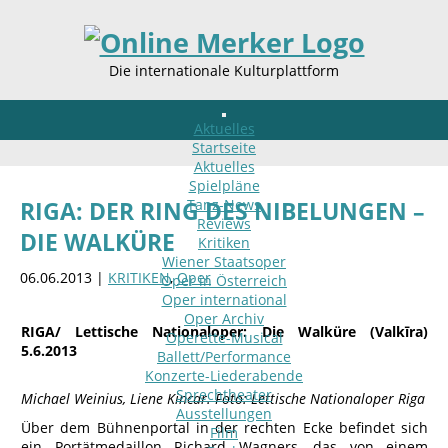
Die internationale Kulturplattform
Aktuelles
Startseite
Aktuelles
Spielpläne
Tanz-News
RIGA: DER RING DES NIBELUNGEN –
Reviews
DIE WALKÜRE
Kritiken
Wiener Staatsoper
06.06.2013 |
KRITIKEN
,
Oper
Oper in Österreich
Oper international
Oper Archiv
RIGA/ Lettische Nationaloper: Die Walküre (Valkīra)
Operette-Musical
5.6.2013
Ballett/Performance
Konzerte-Liederabende
Sprechtheater
Michael Weinius, Liene Kincar. Foto: Lettische Nationaloper Riga
Ausstellungen
Über dem Bühnenportal in der rechten Ecke befindet sich
Film
ein Portätmedaillon Richard Wagners, das von einem