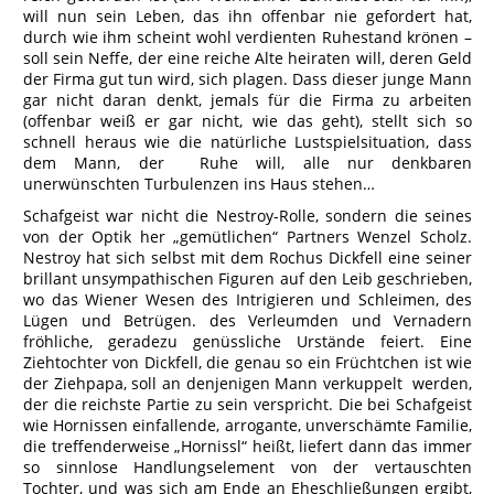
will nun sein Leben, das ihn offenbar nie gefordert hat,
durch wie ihm scheint wohl verdienten Ruhestand krönen –
soll sein Neffe, der eine reiche Alte heiraten will, deren Geld
der Firma gut tun wird, sich plagen. Dass dieser junge Mann
gar nicht daran denkt, jemals für die Firma zu arbeiten
(offenbar weiß er gar nicht, wie das geht), stellt sich so
schnell heraus wie die natürliche Lustspielsituation, dass
dem Mann, der Ruhe will, alle nur denkbaren
unerwünschten Turbulenzen ins Haus stehen…
Schafgeist war nicht die Nestroy-Rolle, sondern die seines
von der Optik her „gemütlichen“ Partners Wenzel Scholz.
Nestroy hat sich selbst mit dem Rochus Dickfell eine seiner
brillant unsympathischen Figuren auf den Leib geschrieben,
wo das Wiener Wesen des Intrigieren und Schleimen, des
Lügen und Betrügen. des Verleumden und Vernadern
fröhliche, geradezu genüssliche Urstände feiert. Eine
Ziehtochter von Dickfell, die genau so ein Früchtchen ist wie
der Ziehpapa, soll an denjenigen Mann verkuppelt werden,
der die reichste Partie zu sein verspricht. Die bei Schafgeist
wie Hornissen einfallende, arrogante, unverschämte Familie,
die treffenderweise „Hornissl“ heißt, liefert dann das immer
so sinnlose Handlungselement von der vertauschten
Tochter, und was sich am Ende an Eheschließungen ergibt,