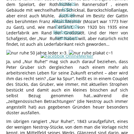
Apropos
dem Spielort, der Rothmühle in Rannersdorf , einem
Fotos
Gebäude mit wechselhaftem Schicksal, Barockschloßanlage,
Kontakt
aber einst auch Mühle, auch einmal im Besitz der Gattin
Bestellungen
des berühmten Franz Anton Mesmer (Mozart war 1773 hier
Ihre Spende
zu Gast), und, wie man erfährt, von 1920 bis 1935 eine
Werbepartner
Lederfabrik am Rand der Großstadt. Und der Herr von
Impressum
Schafgeist, der „Nur Ruhe!“ haben will, aber natürlich nicht
findet, ist auch als Lederfabrikant reich geworden…
Ja, und „Nur Ruhe!“ mag sich auch darauf beziehen, dass
Peter Gruber sich dergleichen nach einem mehr als
arbeitsreichen Leben für seine Zukunft ersehnt – aber wird
ihm das recht sein? „Gar ka Spur“, heißt es in einem Couplet
des Stücks, das Gruber, wie immer, mit aktuellen Strophen
bestückt und damit auch ein kleines bisschen auf sich
selbst Bezug genommen hat…während die
„zeitgenössischen Betrachtungen“ (die Nestroy auch immer
angestellt hat) aus gegebenen Gründen heuer besonders
düster ausfallen.
Im übrigen rangiert „Nur Ruhe!“, 1843 uraufgeführt, eines
der wenigen Nestroy-Stücke, von dem man die Vorlage nicht
kennt, im Mittelfeld seines Werks. Glänzend sind darin, wie