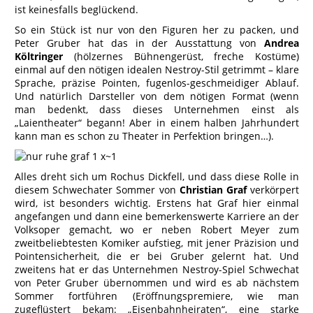
ist keinesfalls beglückend.
So ein Stück ist nur von den Figuren her zu packen, und
Peter Gruber hat das in der Ausstattung von
Andrea
Költringer
(hölzernes Bühnengerüst, freche Kostüme)
einmal auf den nötigen idealen Nestroy-Stil getrimmt – klare
Sprache, präzise Pointen, fugenlos-geschmeidiger Ablauf.
Und natürlich Darsteller von dem nötigen Format (wenn
man bedenkt, dass dieses Unternehmen einst als
„Laientheater“ begann! Aber in einem halben Jahrhundert
kann man es schon zu Theater in Perfektion bringen…).
Alles dreht sich um Rochus Dickfell, und dass diese Rolle in
diesem Schwechater Sommer von
Christian Graf
verkörpert
wird, ist besonders wichtig. Erstens hat Graf hier einmal
angefangen und dann eine bemerkenswerte Karriere an der
Volksoper gemacht, wo er neben Robert Meyer zum
zweitbeliebtesten Komiker aufstieg, mit jener Präzision und
Pointensicherheit, die er bei Gruber gelernt hat. Und
zweitens hat er das Unternehmen Nestroy-Spiel Schwechat
von Peter Gruber übernommen und wird es ab nächstem
Sommer fortführen (Eröffnungspremiere, wie man
zugeflüstert bekam: „Eisenbahnheiraten“, eine starke