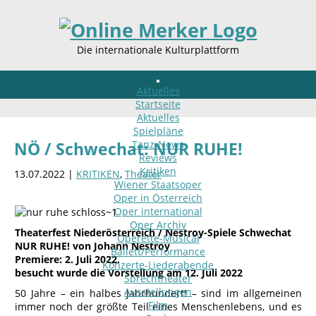
Die internationale Kulturplattform
Aktuelles
Startseite
Aktuelles
Spielpläne
Tanz-News
NÖ / Schwechat: NUR RUHE!
Reviews
Kritiken
13.07.2022 |
KRITIKEN
,
Theater
Wiener Staatsoper
Oper in Österreich
Oper international
Oper Archiv
Theaterfest Niederösterreich / Nestroy-Spiele Schwechat
Operette-Musical
NUR RUHE! von Johann Nestroy
Ballett/Performance
Premiere: 2. Juli 2022.
Konzerte-Liederabende
besucht wurde die Vorstellung am 12. Juli 2022
Sprechtheater
Ausstellungen
50 Jahre – ein halbes Jahrhundert! – sind im allgemeinen
Film
immer noch der größte Teil eines Menschenlebens, und es