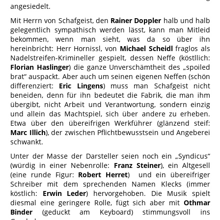
angesiedelt.
Mit Herrn von Schafgeist, den
Rainer Doppler
halb und halb
gelegentlich sympathisch werden lässt, kann man Mitleid
bekommen, wenn man sieht, was da so über ihn
hereinbricht: Herr Hornissl, von
Michael Scheidl
fraglos als
Nadelstreifen-Krimineller gespielt, dessen Neffe (köstllich:
Florian Haslinger
) die ganze Unverschämtheit des „spoiled
brat“ auspackt. Aber auch um seinen eigenen Neffen (schön
differenziert:
Eric Lingens
) muss man Schafgeist nicht
beneiden, denn für ihn bedeutet die Fabrik, die man ihm
übergibt, nicht Arbeit und Verantwortung, sondern einzig
und allein das Machtspiel, sich über andere zu erheben.
Etwa über den übereifrigen Werkführer (glänzend steif:
Marc Illich
), der zwischen Pflichtbewusstsein und Angeberei
schwankt.
Unter der Masse der Darsteller seien noch ein „Syndicus“
(würdig in einer Nebenrolle:
Franz Steiner
), ein Altgesell
(eine runde Figur:
Robert Herret
) und ein übereifriger
Schreiber mit dem sprechenden Namen Klecks (immer
köstlich:
Erwin Leder
) hervorgehoben. Die Musik spielt
diesmal eine geringere Rolle, fügt sich aber mit
Othmar
Binder
(geduckt am Keyboard) stimmungsvoll ins