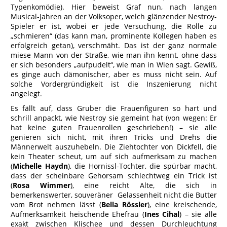
Typenkomödie). Hier beweist Graf nun, nach langen
Musical-Jahren an der Volksoper, welch glänzender Nestroy-
Spieler er ist, wobei er jede Versuchung, die Rolle zu
„schmieren“ (das kann man, prominente Kollegen haben es
erfolgreich getan), verschmäht. Das ist der ganz normale
miese Mann von der Straße, wie man ihn kennt, ohne dass
er sich besonders „aufpudelt“, wie man in Wien sagt. Gewiß,
es ginge auch dämonischer, aber es muss nicht sein. Auf
solche Vordergründigkeit ist die Inszenierung nicht
angelegt.
Es fällt auf, dass Gruber die Frauenfiguren so hart und
schrill anpackt, wie Nestroy sie gemeint hat (von wegen: Er
hat keine guten Frauenrollen geschrieben!) – sie alle
genieren sich nicht, mit ihren Tricks und Drehs die
Männerwelt auszuhebeln. Die Ziehtochter von Dickfell, die
kein Theater scheut, um auf sich aufmerksam zu machen
(
Michelle Haydn
), die Hornissl-Tochter, die spürbar macht,
dass der scheinbare Gehorsam schlechtweg ein Trick ist
(
Rosa Wimmer
), eine reicht Alte, die sich in
bemerkenswerter, souveräner Gelassenheit nicht die Butter
vom Brot nehmen lässt (
Bella Rössler
), eine kreischende,
Aufmerksamkeit heischende Ehefrau (
Ines Cihal
) – sie alle
exakt zwischen Klischee und dessen Durchleuchtung