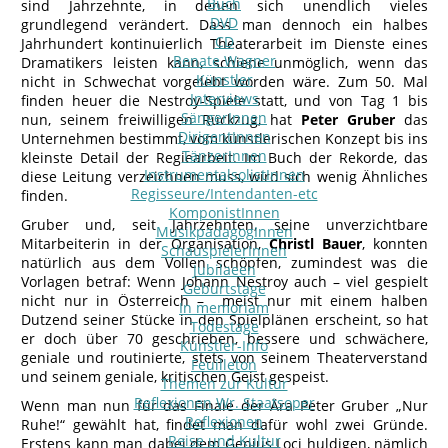
Buch
sind Jahrzehnte, in denen sich unendlich vieles
DVD
grundlegend verändert. Dass man dennoch ein halbes
CD
Jahrhundert kontinuierlich Theaterarbeit im Dienste eines
Renate Wagner
Dramatikers leisten kann, schiene unmöglich, wenn das
Künstler
nicht in Schwechat vorgelebt worden wäre. Zum 50. Mal
Interviews
finden heuer die Nestroy-Spiele statt, und von Tag 1 bis
SängerInnen
nun, seinem freiwilligen Rückzug, hat
Peter Gruber
das
DirigentInnen
Unternehmen bestimmt, vom künstlerischen Konzept bis ins
TänzerInnen
kleinste Detail der Regiearbeit. Im Buch der Rekorde, das
InstrumentalsolistInnen
diese Leitung verzeichnen muss, wird sich wenig Ähnliches
Regisseure/Intendanten-etc
finden.
KomponistInnen
Gruber und, seit Jahrzehnten, seine unverzichtbare
MusikpädagogInnen
Mitarbeiterin in der Organisation,
Christl Bauer
, konnten
SchauspielerInnen
natürlich aus dem Vollen schöpfen, zumindest was die
Jubilaeen
Vorlagen betraf: Wenn Johann Nestroy auch – viel gespielt
Geburtstage
nicht nur in Österreich – meist nur mit einem halben
In memoriam
Dutzend seiner Stücke in den Spielplänen erscheint, so hat
Todestage
er doch über 70 geschrieben, bessere und schwächere,
Künstler-Info
geniale und routinierte, stets von seinem Theaterverstand
Feuilleton
und seinem geniale, kritischen Geist gespeist.
Themen zur Kultur
Reflexionen Wr. Staatsoper
Wenn man nun für das Finale der Ära Peter Gruber „Nur
Reflexionen
Ruhe!“ gewählt hat, findet man dafür wohl zwei Gründe.
Reise und Kultur
Erstens kann man dabei dem Genius Loci huldigen, nämlich