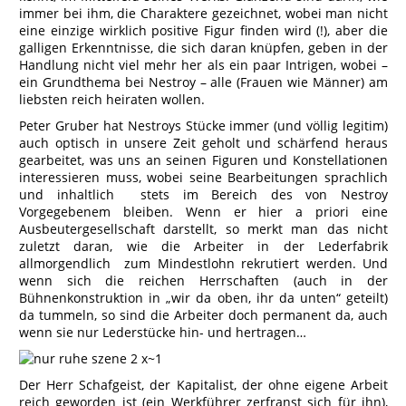
immer bei ihm, die Charaktere gezeichnet, wobei man nicht
eine einzige wirklich positive Figur finden wird (!), aber die
galligen Erkenntnisse, die sich daran knüpfen, geben in der
Handlung nicht viel mehr her als ein paar Intrigen, wobei –
ein Grundthema bei Nestroy – alle (Frauen wie Männer) am
liebsten reich heiraten wollen.
Peter Gruber hat Nestroys Stücke immer (und völlig legitim)
auch optisch in unsere Zeit geholt und schärfend heraus
gearbeitet, was uns an seinen Figuren und Konstellationen
interessieren muss, wobei seine Bearbeitungen sprachlich
und inhaltlich stets im Bereich des von Nestroy
Vorgegebenem bleiben. Wenn er hier a priori eine
Ausbeutergesellschaft darstellt, so merkt man das nicht
zuletzt daran, wie die Arbeiter in der Lederfabrik
allmorgendlich zum Mindestlohn rekrutiert werden. Und
wenn sich die reichen Herrschaften (auch in der
Bühnenkonstruktion in „wir da oben, ihr da unten“ geteilt)
da tummeln, so sind die Arbeiter doch permanent da, auch
wenn sie nur Lederstücke hin- und hertragen…
Der Herr Schafgeist, der Kapitalist, der ohne eigene Arbeit
reich geworden ist (ein Werkführer zerfranst sich für ihn),