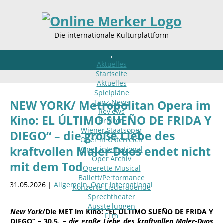
Die internationale Kulturplattform
Aktuelles
Startseite
Aktuelles
Spielpläne
Tanz-News
NEW YORK/ Metropolitan Opera im
Reviews
Kino: EL ÚLTIMO SUEÑO DE FRIDA Y
Kritiken
Wiener Staatsoper
DIEGO“ – die große Liebe des
Oper in Österreich
kraftvollen Maler-Duos endet nicht
Oper international
Oper Archiv
mit dem Tod
Operette-Musical
Ballett/Performance
31.05.2026 |
Allgemein
,
Oper international
Konzerte-Liederabende
Sprechtheater
Ausstellungen
New
York
/Die MET im Kino:
“EL ÚLTIMO SUEÑO DE FRIDA Y
Film
DIEGO“
–
30.5. –
die große Liebe des kraftvollen Maler-Duos