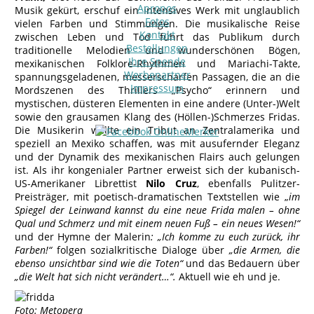
Apropos
Musik gekürt, erschuf ein intensives Werk mit unglaublich
Fotos
vielen Farben und Stimmungen. Die musikalische Reise
Kontakt
zwischen Leben und Tod führt das Publikum durch
Bestellungen
traditionelle Melodien und wunderschönen Bögen,
Ihre Spende
mexikanischen Folklore-Rhythmen und Mariachi-Takte,
Werbepartner
spannungsgeladenen, messerscharfen Passagen, die an die
Impressum
Mordszenen des Thrillers „Psycho“ erinnern und
mystischen, düsteren Elementen in eine andere (Unter-)Welt
sowie den grausamen Klang des (Höllen-)Schmerzes Fridas.
Die Musikerin wollte ein Tribut an Zentralamerika und
speziell an Mexiko schaffen, was mit ausufernder Eleganz
und der Dynamik des mexikanischen Flairs auch gelungen
ist. Als ihr kongenialer Partner erweist sich der kubanisch-
US-Amerikaner Librettist
Nilo Cruz
, ebenfalls Pulitzer-
Preisträger, mit poetisch-dramatischen Textstellen wie „
im
Spiegel der Leinwand kannst du eine neue Frida malen – ohne
Qual und Schmerz und mit einem neuen Fuß – ein neues Wesen!“
und der Hymne der Malerin
: „Ich komme zu euch zurück, ihr
Farben!“
folgen sozialkritische Dialoge über
„die Armen, die
ebenso unsichtbar sind wie die
Toten“
und das Bedauern über
„die Welt hat sich nicht verändert…“.
Aktuell wie eh und je.
Foto: Metopera