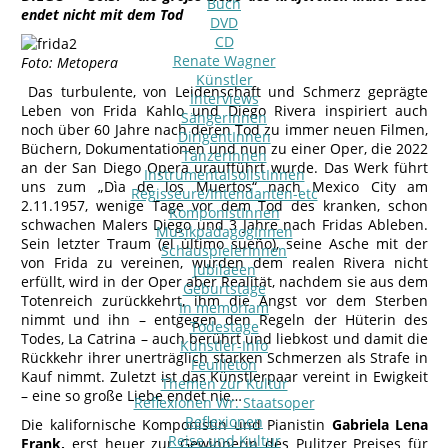
Buch
endet nicht mit dem Tod
DVD
CD
Renate Wagner
Foto: Metopera
Künstler
Das turbulente, von Leidenschaft und Schmerz geprägte
Interviews
Leben von Frida Kahlo und Diego Rivera inspiriert auch
SängerInnen
noch über 60 Jahre nach deren Tod zu immer neuen Filmen,
DirigentInnen
Büchern, Dokumentationen und nun zu einer Oper, die 2022
TänzerInnen
an der San Diego Opera uraufführt wurde. Das Werk führt
InstrumentalsolistInnen
uns zum „Dìa de los Muertos“ nach Mexico City am
Regisseure/Intendanten-etc
2.11.1957, wenige Tage vor dem Tod des kranken, schon
KomponistInnen
schwachen Malers Diego und 3 Jahre nach Fridas Ableben.
MusikpädagogInnen
Sein letzter Traum (el último sueño), seine Asche mit der
SchauspielerInnen
von Frida zu vereinen, wurden dem realen Rivera nicht
Jubilaeen
erfüllt, wird in der Oper aber Realität, nachdem sie aus dem
Geburtstage
Totenreich zurückkehrt, ihm die Angst vor dem Sterben
In memoriam
nimmt und ihn – entgegen den Regeln der Hüterin des
Todestage
Todes, La Catrina – auch berührt und liebkost und damit die
Künstler-Info
Rückkehr ihrer unerträglich starken Schmerzen als Strafe in
Feuilleton
Kauf nimmt. Zuletzt ist das Künstlerpaar vereint in Ewigkeit
Themen zur Kultur
– eine so große Liebe endet nie…
Reflexionen Wr. Staatsoper
Reflexionen
Die kalifornische Komponistin und Pianistin
Gabriela Lena
Reise und Kultur
Frank,
erst heuer zur Gewinnerin des Pulitzer Preises für