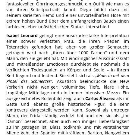
fantasievollen Ohrringen geschmückt, ein Outfit wie man es
von ihren Selbstportraits kennt. Diego bildet dazu mit
seinem karierten Hemd und einer unvorteilhaften Hose mit
extrem hohen Bund über dem umfangreichen Bauch einen
farblosen, eher unästhetischen Statur Unterschied.
Isabel Leonard
gelingt eine ausdrucksstarke Interpretation
einer schwer verletzten Frau, die ihren Frieden im
Totenreich gefunden hat, aber von großer Sehnsucht
getragen wird nach „ihren über 1000 Farben“ und dem
Mann, den sie geliebt hat. Mit eindringlicher Ausdruckskraft
und mitreißenden Emotionen durchlebt sie nochmals die
verfluchten Todesqualen an Körper und Seele – in ihrem
Bett liegend und leidend. Sie sieht sich als
„Malerin mit dem
Pinsel des Schmerzes
“. Akustisch beeindruckte die New
Yorkerin nicht weniger: voluminöse Tiefe, klare Höhe,
tragfähige Mittellage und ein immer intensiver Mezzo. Ein
ausgezeichnetes Rollenbild zeigt auch
Carlos Álvarez
als ihr
Gatte und ebenso große historische Figur, die sehr
kontrovers dargestellt werden kann. Sowohl als untreuer
Mann, der Frida ständig verletzt hat und den sie als „ihr
Dämon“ bezeichnet, aber auch von inniger Liebesfähigkeit
zu ihr getragen ist. Blass, todkrank und mit versteinerter
Miene geht der Spanier mit kräftigem Bariton, klangvollem