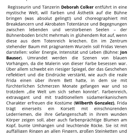
Regisseurin und Tänzerin
Deborah Colker
entführt in eine
mystische Welt, will Farben und Ästhetik auf die Bühne
bringen (was absolut gelingt!) und choreographiert mit
Breakdancern und Akrobaten Totentänze und Begegnungen
zwischen lebenden und verstorbenen Seelen – der
Bühnenboden bricht mehrmals in glühendem Rot auf, wenn
diese aus dem Totenreich kriechen. Ein im Zentrum
stehender Baum mit prägnantem Wurzeln soll Fridas Venen
darstellen: voller Energie, Intensität und Leben (Bühne:
Jon
Bausor
). Umrandet werden die Szenen von blauen
Vorhängen, da die Malerin von dieser Farbe besessen war.
Über allem schwebt ein riesiger Spiegel, der das Geschehen
reflektiert und die Eindrücke verstärkt, wie auch die reale
Frida einen über ihrem Bett hatte, in dem sie mit
fürchterlichen Schmerzen Monate gefangen war und so
trotzdem „die Welt um sich sehen konnte“. Farbenreich,
extravagant und mit traditionellem südamerikanischem
Charakter erfreuen die Kostüme (
Wilberth Gonzalez)
, Frida
trägt einerseits ein Korsett mit einschnürenden
Lederriemen, die ihre Gefangenschaft in ihrem wunden
Körper zeigen soll, aber auch farbenprächtige Blumen am
Kopf, bunte Umhängen und leuchtende Röcke. Sie ist mit
auffälligen Ringen an allen Fingern, großen Steinketten und