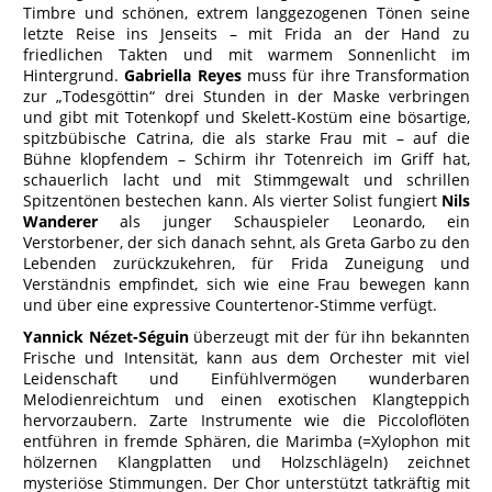
Timbre und schönen, extrem langgezogenen Tönen seine
letzte Reise ins Jenseits – mit Frida an der Hand zu
friedlichen Takten und mit warmem Sonnenlicht im
Hintergrund.
Gabriella Reyes
muss für ihre Transformation
zur „Todesgöttin“ drei Stunden in der Maske verbringen
und gibt mit Totenkopf und Skelett-Kostüm eine bösartige,
spitzbübische Catrina, die als starke Frau mit – auf die
Bühne klopfendem – Schirm ihr Totenreich im Griff hat,
schauerlich lacht und mit Stimmgewalt und schrillen
Spitzentönen bestechen kann. Als vierter Solist fungiert
Nils
Wanderer
als junger Schauspieler Leonardo, ein
Verstorbener, der sich danach sehnt, als Greta Garbo zu den
Lebenden zurückzukehren, für Frida Zuneigung und
Verständnis empfindet, sich wie eine Frau bewegen kann
und über eine expressive Countertenor-Stimme verfügt.
Yannick Nézet-Séguin
überzeugt mit der für ihn bekannten
Frische und Intensität, kann aus dem Orchester mit viel
Leidenschaft und Einfühlvermögen wunderbaren
Melodienreichtum und einen exotischen Klangteppich
hervorzaubern. Zarte Instrumente wie die Piccoloflöten
entführen in fremde Sphären, die Marimba (=Xylophon mit
hölzernen Klangplatten und Holzschlägeln) zeichnet
mysteriöse Stimmungen. Der Chor unterstützt tatkräftig mit