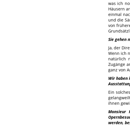
was ich no
Häusern ar
einmal nac
und die Sä
von früher
Grundsätzl
Sie gehen 
Ja, der Dir
Wenn ich n
natürlich
Zugänge a
ganz von A
Wir haben i
Ausstattung
Ein solche
gelangweilt
ihnen gewi
Monsieur P
Opernbesuc
werden, be