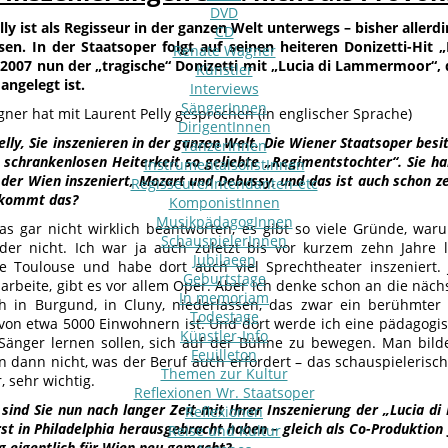
DVD
ly ist als Regisseur in der ganzen Welt unterwegs – bisher allerd
CD
en. In der Staatsoper folgt auf seinen heiteren Donizetti-Hit „
Renate Wagner
2007 nun der „tragische“ Donizetti mit „Lucia di Lammermoor“, 
Künstler
angelegt ist.
Interviews
SängerInnen
ner hat mit Laurent Pelly gesprochen (in englischer Sprache)
DirigentInnen
lly, Sie inszenieren in der ganzen Welt. Die Wiener Staatsoper besit
TänzerInnen
er schrankenlosen Heiterkeit so geliebte „Regimentstochter“. Sie 
InstrumentalsolistInnen
der Wien inszeniert, Mozart und Debussy, und das ist auch schon ze
Regisseure/Intendanten-etc
 kommt das?
KomponistInnen
MusikpädagogInnen
as gar nicht wirklich beantworten, es gibt so viele Gründe, w
SchauspielerInnen
r nicht. Ich war ja auch zuletzt bis vor kurzem zehn Jahre l
Jubilaeen
e Toulouse und habe dort auch viel Sprechtheater inszeniert. J
Geburtstage
arbeite, gibt es vor allem Oper. Aber ich denke schon an die nächs
In memoriam
 in Burgund, in Cluny, niederlassen, das zwar ein berühmter 
Todestage
von etwa 5000 Einwohnern ist. Und dort werde ich eine pädagogi
Künstler-Info
Sänger lernen sollen, sich auf der Bühne zu bewegen. Man bild
Feuilleton
en dann nicht, was der Beruf auch erfordert – das schauspieleris
Themen zur Kultur
r, sehr wichtig.
Reflexionen Wr. Staatsoper
sind Sie nun nach langer Zeit mit Ihrer Inszenierung der „Lucia
Reflexionen
rst in Philadelphia herausgebracht haben – gleich als Co-Produktion
Reise und Kultur
g eigentlich für Wien neu gemacht?