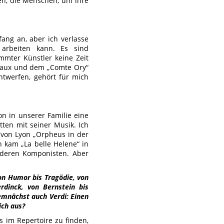
nen, die Menschen, um ihre
ang an, aber ich verlasse
arbeiten kann. Es sind
mmter Künstler keine Zeit
deaux und dem „Comte Ory“
ntwerfen, gehört für mich
on in unserer Familie eine
tten mit seiner Musik. Ich
 von Lyon „Orpheus in der
n kam „La belle Helene“ in
anderen Komponisten. Aber
von Humor bis Tragödie, von
rdinck, von Bernstein bis
emnächst auch Verdi: Einen
ich aus?
s im Repertoire zu finden,