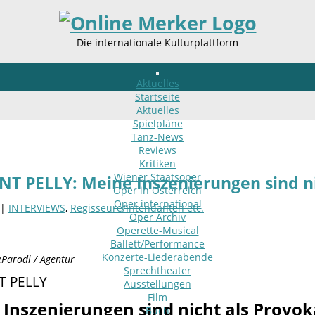
Die internationale Kulturplattform
Aktuelles
Startseite
Aktuelles
Spielpläne
Tanz-News
Reviews
Kritiken
Wiener Staatsoper
T PELLY: Meine Inszenierungen sind ni
Oper in Österreich
Oper international
 |
INTERVIEWS
,
Regisseure/Intendanten etc.
Oper Archiv
Operette-Musical
Ballett/Performance
Konzerte-Liederabende
eParodi / Agentur
Sprechtheater
T PELLY
Ausstellungen
Film
Inszenierungen sind nicht als Provo
Buch