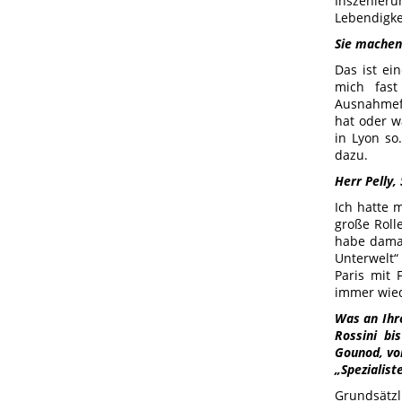
Inszenieru
Lebendigke
Sie machen
Das ist ei
mich fast
Ausnahmefä
hat oder w
in Lyon so
dazu.
Herr Pelly
Ich hatte 
große Roll
habe damal
Unterwelt“
Paris mit 
immer wied
Was an Ihre
Rossini bi
Gounod, vo
„Spezialist
Grundsätzl