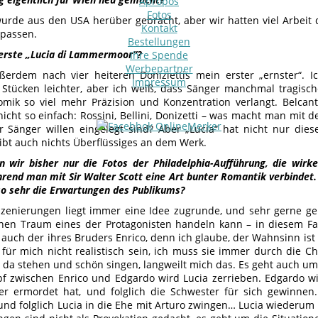
Apropos
Fotos
wurde aus den USA herüber gebracht, aber wir hatten viel Arbeit 
Kontakt
passen.
Bestellungen
e erste „Lucia di Lammermoor“?
Ihre Spende
Werbepartner
ßerdem nach vier heiteren Doniziettis mein erster „ernster“. I
Impressum
Stücken leichter, aber ich weiß, dass Sänger manchmal tragische
omik so viel mehr Präzision und Konzentration verlangt. Belcan
nicht so einfach: Rossini, Bellini, Donizetti – was macht man mit 
 Sänger willen eingelegt sind? Aber „Lucia“ hat nicht nur dies
gibt auch nichts Überflüssiges an dem Werk.
 wir bisher nur die Fotos der Philadelphia-Aufführung, die wirk
hrend man mit Sir Walter Scott eine Art bunter Romantik verbindet
so sehr die Erwartungen des Publikums?
zenierungen liegt immer eine Idee zugrunde, und sehr gerne ge
nen Traum eines der Protagonisten handeln kann – in diesem Fal
 auch der ihres Bruders Enrico, denn ich glaube, der Wahnsinn ist 
für mich nicht realistisch sein, ich muss sie immer durch die C
 da stehen und schön singen, langweilt mich das. Es geht auch u
 zwischen Enrico und Edgardo wird Lucia zerrieben. Edgardo will
er ermordet hat, und folglich die Schwester für sich gewinnen. 
und folglich Lucia in die Ehe mit Arturo zwingen… Lucia wiederum 