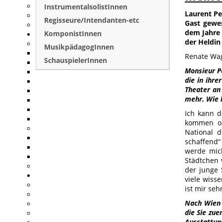
InstrumentalsolistInnen
Laurent Pel
Regisseure/Intendanten-etc
Gast gewes
dem Jahre 
KomponistInnen
der Heldin 
MusikpädagogInnen
Renate Wag
SchauspielerInnen
Monsieur Pe
die in ihr
Theater an 
mehr. Wie
Ich kann d
kommen ode
National d
schaffend“ 
werde mich
Städtchen 
der junge 
viele wiss
ist mir seh
Nach Wien 
die Sie zue
Ausstattun