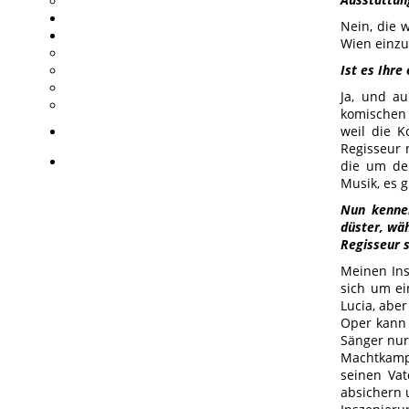
Nein, die 
Wien einzu
Ist es Ihr
Ja, und au
komischen 
weil die K
Regisseur 
die um der
Musik, es 
Nun kennen
düster, wä
Regisseur 
Meinen Ins
sich um ei
Lucia, aber
Oper kann 
Sänger nur
Machtkampf
seinen Vat
absichern 