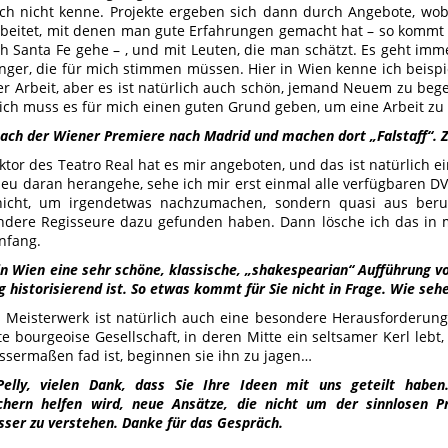
ch nicht kenne. Projekte ergeben sich dann durch Angebote, wob
beitet, mit denen man gute Erfahrungen gemacht hat – so kommt 
h Santa Fe gehe – , und mit Leuten, die man schätzt. Es geht im
nger, die für mich stimmen müssen. Hier in Wien kenne ich beispi
er Arbeit, aber es ist natürlich auch schön, jemand Neuem zu beg
ich muss es für mich einen guten Grund geben, um eine Arbeit zu
nach der Wiener Premiere nach Madrid und machen dort „Falstaff“. 
ektor des Teatro Real hat es mir angeboten, und das ist natürlich 
eu daran herangehe, sehe ich mir erst einmal alle verfügbaren D
 nicht, um irgendetwas nachzumachen, sondern quasi aus beruf
ndere Regisseure dazu gefunden haben. Dann lösche ich das in
nfang.
n Wien eine sehr schöne, klassische, „shakespearian“ Aufführung vo
 historisierend ist. So etwas kommt für Sie nicht in Frage. Wie sehe
s Meisterwerk ist natürlich auch eine besondere Herausforderung
e bourgeoise Gesellschaft, in deren Mitte ein seltsamer Kerl lebt
ssermaßen fad ist, beginnen sie ihn zu jagen…
elly, vielen Dank, dass Sie Ihre Ideen mit uns geteilt haben
hern helfen wird, neue Ansätze, die nicht um der sinnlosen Pr
sser zu verstehen. Danke für das Gespräch.