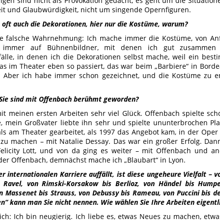
ngen sind nicht als Provokation gedacht, es geht um die Situatio
it und Glaubwürdigkeit, nicht um singende Opernfiguren.
 oft auch die Dekorationen, hier nur die Kostüme, warum?
ne falsche Wahrnehmung: Ich mache immer die Kostüme, von Anf
 immer auf Bühnenbildner, mit denen ich gut zusammen 
lle, in denen ich die Dekorationen selbst mache, weil ein besti
as im Theater eben so passiert, das war beim „Barbiere“ in Bor
. Aber ich habe immer schon gezeichnet, und die Kostüme zu e
, Sie sind mit Offenbach berühmt geworden?
mit meinen ersten Arbeiten sehr viel Glück. Offenbach spielte sch
e, mein Großvater liebte ihn sehr und spielte ununterbrochen Pla
s am Theater gearbeitet, als 1997 das Angebot kam, in der Oper
 zu machen – mit Natalie Dessay. Das war ein großer Erfolg. Dan
Felicity Lott, und von da ging es weiter – mit Offenbach und 
er Offenbach, demnächst mache ich „Blaubart“ in Lyon.
r internationalen Karriere auffällt, ist diese ungeheure Vielfalt – 
s Ravel, von Rimski-Korsakow bis Berlioz, von Händel bis Humpe
n Massenet bis Strauss, von Debussy bis Rameau, von Puccini bis d
en“ kann man Sie nicht nennen. Wie wählen Sie Ihre Arbeiten eigentl
ich: Ich bin neugierig. Ich liebe es, etwas Neues zu machen, etwa