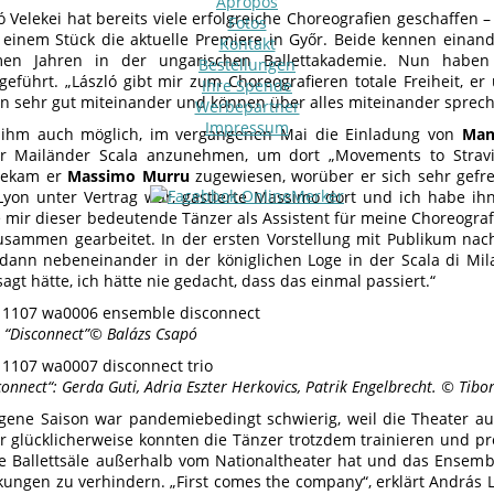
Apropos
ó Velekei hat bereits viele erfolgreiche Choreografien geschaffen 
Fotos
 einem Stück die aktuelle Premiere in Győr. Beide kennen einand
Kontakt
en Jahren in der ungarischen Ballettakademie. Nun haben
Bestellungen
führt. „László gibt mir zum Choreografieren totale Freiheit, er 
Ihre Spende
en sehr gut miteinander und können über alles miteinander sprech
Werbepartner
Impressum
 ihm auch möglich, im vergangenen Mai die Einladung von
Man
er Mailänder Scala anzunehmen, um dort „Movements to Stravin
 bekam er
Massimo Murru
zugewiesen, worüber er sich sehr gefreu
Lyon unter Vertrag war, gastierte Massimo dort und ich habe i
e mir dieser bedeutende Tänzer als Assistent für meine Choreograf
usammen gearbeitet. In der ersten Vorstellung mit Publikum nac
dann nebeneinander in der königlichen Loge in der Scala di Mi
agt hätte, ich hätte nie gedacht, dass das einmal passiert.“
 “Disconnect”© Balázs Csapó
connect“: Gerda Guti, Adria Eszter Herkovics, Patrik Engelbrecht. © Tib
gene Saison war pandemiebedingt schwierig, weil die Theater a
r glücklicherweise konnten die Tänzer trotzdem trainieren und p
e Ballettsäle außerhalb vom Nationaltheater hat und das Ensemb
ungen zu verhindern. „First comes the company“, erklärt András 