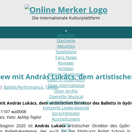
Die internationale Kulturplattform
Aktuelles
Startseite
Aktuelles
Spielpläne
Tanz-News
Reviews
Kritiken
Wiener Staatsoper
iew mit András Lukács, dem artistischen
Oper in Österreich
Oper international
 |
Ballett/Performance
,
Tänzer
Oper Archiv
Operette-Musical
Ballett/Performance
mit András Lukács, dem artistischen Direktor des Balletts in Győr
Konzerte-Liederabende
Sprechtheater
cs. Foto: Ashley Taylor
Ausstellungen
Film
nbeginn 2020 ist
András Lukács
artistischer Direktor des Győri
Buch
n Ballettakademie, der auch an der Elmhurst Ballet School in 