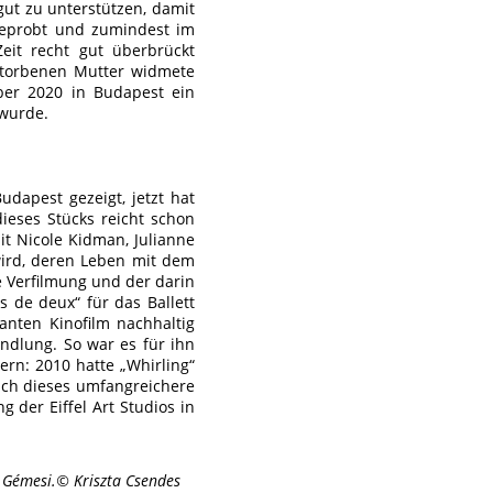
gut zu unterstützen, damit
 geprobt und zumindest im
eit recht gut überbrückt
rstorbenen Mutter widmete
ber 2020 in Budapest ein
 wurde.
dapest gezeigt, jetzt hat
ieses Stücks reicht schon
it Nicole Kidman, Julianne
wird, deren Leben mit dem
e Verfilmung und der darin
 de deux“ für das Ballett
anten Kinofilm nachhaltig
andlung. So war es für ihn
ern: 2010 hatte „Whirling“
uch dieses umfangreichere
 der Eiffel Art Studios in
é Gémesi.© Kriszta Csendes