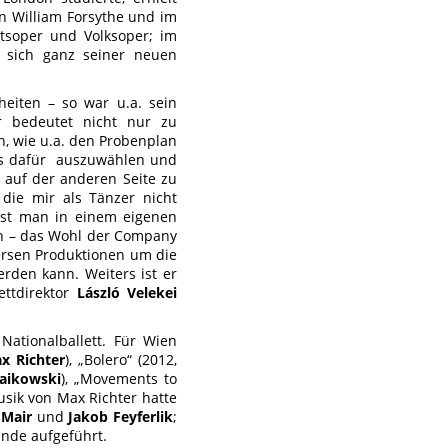
on William Forsythe und im
atsoper und Volksoper; im
m sich ganz seiner neuen
heiten – so war u.a. sein
or bedeutet nicht nur zu
n, wie u.a. den Probenplan
tos dafür auszuwählen und
 auf der anderen Seite zu
 die mir als Tänzer nicht
 ist man in einem eigenen
ich – das Wohl der Company
ersen Produktionen um die
rden kann. Weiters ist er
ettdirektor
László Velekei
Nationalballett. Für Wien
x Richter
), „Bolero“ (2012,
haikowski
), „Movements to
usik von Max Richter hatte
 Mair
und
Jakob Feyferlik
;
ende aufgeführt.