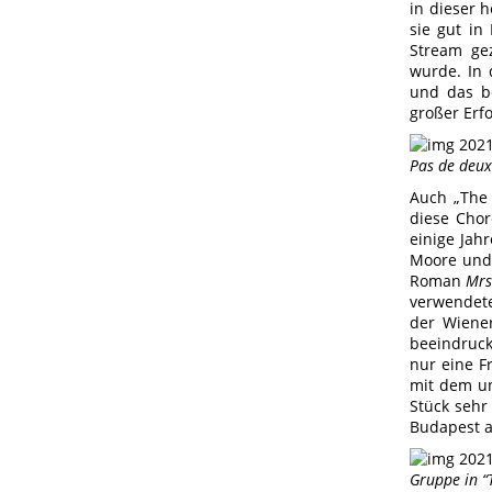
in dieser 
sie gut in
Stream ge
wurde. In 
und das b
großer Erf
Pas de deux
Auch „The 
diese Chor
einige Jah
Moore und 
Roman
Mrs
verwendete
der Wiener
beeindruck
nur eine F
mit dem un
Stück sehr
Budapest a
Gruppe in “