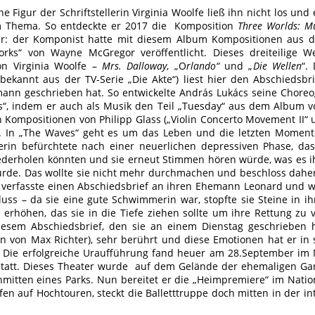
he Figur der Schriftstellerin Virginia Woolfe ließ ihn nicht los und
m Thema. So entdeckte er 2017 die Komposition
Three Worlds: M
r: der Komponist hatte mit diesem Album Kompositionen aus der
rks“ von Wayne McGregor veröffentlicht. Dieses dreiteilige W
n Virginia Woolfe –
Mrs. Dalloway
, „O
rlando“
und „
Die Wellen
“.
bekannt aus der TV-Serie „Die Akte“) liest hier den Abschiedsbr
ann geschrieben hat. So entwickelte András Lukács seine Choreog
“, indem er auch als Musik den Teil „Tuesday“ aus dem Album 
 Kompositionen von Philipp Glass („Violin Concerto Movement II“
. In „The Waves“ geht es um das Leben und die letzten Momente
llerin befürchtete nach einer neuerlichen depressiven Phase, da
derholen könnten und sie erneut Stimmen hören würde, was es i
de. Das wollte sie nicht mehr durchmachen und beschloss dahe
e verfasste einen Abschiedsbrief an ihren Ehemann Leonard und w
luss – da sie eine gute Schwimmerin war, stopfte sie Steine in 
 erhöhen, das sie in die Tiefe ziehen sollte um ihre Rettung zu
esem Abschiedsbrief, den sie an einem Dienstag geschrieben h
n von Max Richter), sehr berührt und diese Emotionen hat er in 
 Die erfolgreiche Uraufführung fand heuer am 28.September im 
tatt. Dieses Theater wurde auf dem Gelände der ehemaligen Ga
inmitten eines Parks. Nun bereitet er die „Heimpremiere“ im Nation
fen auf Hochtouren, steckt die Balletttruppe doch mitten in der in