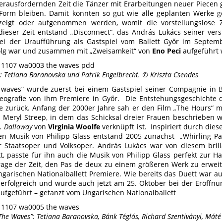
herausfordernden Zeit die Tänzer mit Erarbeitungen neuer Piecen 
 Form bleiben. Damit konnten so gut wie alle geplanten Werke
zeigt oder aufgenommen werden, womit die vorstellungslose Z
dieser Zeit entstand „Disconnect“, das András Lukács seiner ve
ei der Uraufführung als Gastspiel vom Ballett Győr im Septem
olg war und zusammen mit „Zweisamkeit“ von
Eno Peci
aufgeführt
: Tetiana Baranovska und Patrik Engelbrecht. © Kriszta Csendes
waves“ wurde zuerst bei einem Gastspiel seiner Compagnie in Bu
eografie von ihm Premiere in Győr. Die Entstehungsgeschichte d
re zurück. Anfang der 2000er Jahre sah er den Film „The Hours“ m
Meryl Streep, in dem das Schicksal dreier Frauen beschrieben 
. Dalloway
von
Virginia Woolfe
verknüpft ist. Inspiriert durch dies
n Musik von Philipp Glass entstand 2005 zunächst „Whirling Pas
 Staatsoper und Volksoper. András Lukács war von diesem brill
t, passte für ihn auch die Musik von Philipp Glass perfekt zur H
rage der Zeit, den Pas de deux zu einem größeren Werk zu erweit
garischen Nationalballett Premiere. Wie bereits das Duett war a
 erfolgreich und wurde auch jetzt am 25. Oktober bei der Eröffnung
ufgeführt – getanzt vom Ungarischen Nationalballett
The Waves”: Tetiana Baranovska, Bánk Téglás, Richard Szentiványi, Mát