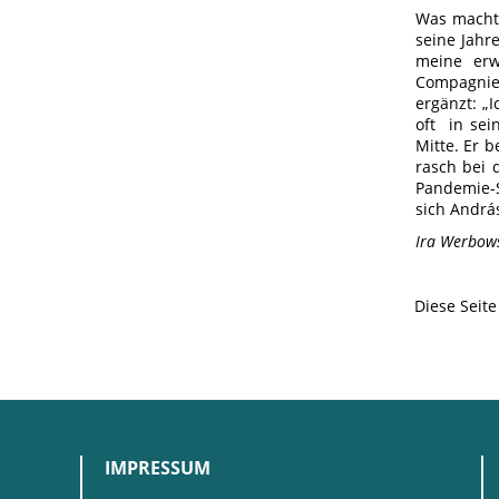
Was macht 
seine Jahre
meine erw
Compagnien
ergänzt: „
oft in sei
Mitte. Er 
rasch bei 
Pandemie-S
sich Andrá
Ira Werbow
Diese Seit
IMPRESSUM