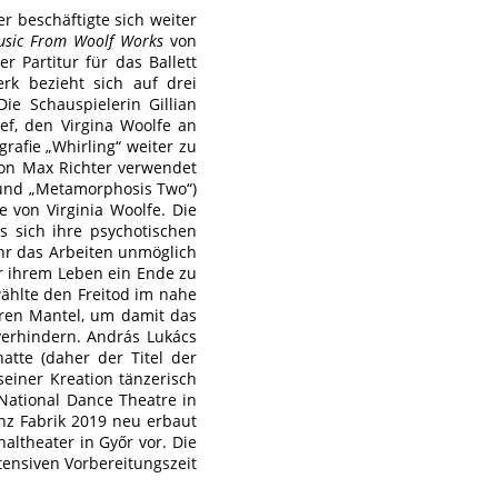
 er beschäftigte sich weiter
usic From Woolf Works
von
 Partitur für das Ballett
erk bezieht sich auf drei
 Die Schauspielerin Gillian
ief, den Virgina Woolfe an
rafie „Whirling“ weiter zu
von Max Richter verwendet
 und „Metamorphosis Two“)
 von Virginia Woolfe. Die
ss sich ihre psychotischen
hr das Arbeiten unmöglich
r ihrem Leben ein Ende zu
ählte den Freitod im nahe
ihren Mantel, um damit das
 verhindern. András Lukács
atte (daher der Titel der
seiner Kreation tänzerisch
National Dance Theatre in
nz Fabrik 2019 neu erbaut
altheater in Győr vor. Die
tensiven Vorbereitungszeit