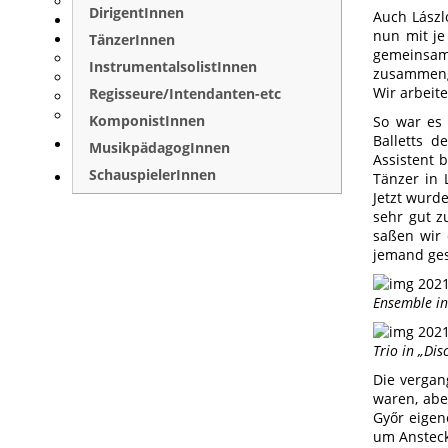
DirigentInnen
Auch Lászl
nun mit je
TänzerInnen
gemeinsam
InstrumentalsolistInnen
zusammenge
Wir arbeit
Regisseure/Intendanten-etc
KomponistInnen
So war es
Balletts d
MusikpädagogInnen
Assistent
SchauspielerInnen
Tänzer in 
Jetzt wurd
sehr gut z
saßen wir 
jemand ges
Ensemble in
Trio in „Dis
Die vergan
waren, abe
Győr eigen
um Ansteck