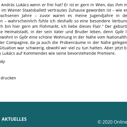
András Lukács wenn er frei hat? Er ist er gern in Wien, das ihm 
 im Wiener Staatsballett vertrautes Zuhause geworden ist – wie er
achsenen Jahre – zuvor waren es meine Jugendjahre in d
 – wahrscheinlich fühle ich deshalb so eine besondere Verbun
Ich bin hier gern am Flohmarkt, ich liebe dieses Flair.“ Der gebür
ne Heimatstadt, in der sein Vater und Bruder leben, denn Győr l
bewohnt in Győr eine schöne Wohnung in der Nähe vom Nationalth
der Compagnie, da ja auch die Probenräume in der Nähe gelegen 
ituation war schwierig, obwohl wir viel zu tun hatten. Aber jetzt 
s Lukács auf Kommendes wie seine bevorstehende Premiere.
sky
e drucken
AKTUELLES
© 2020 Onlin