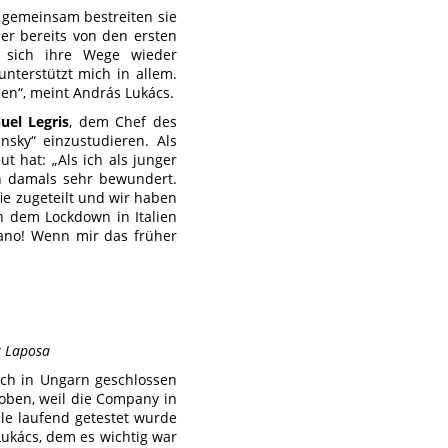
– gemeinsam bestreiten sie
er bereits von den ersten
 sich ihre Wege wieder
unterstützt mich in allem.
en“, meint András Lukács.
uel Legris
, dem Chef des
sky“ einzustudieren. Als
t hat: „Als ich als junger
hn damals sehr bewundert.
ie zugeteilt und wir haben
h dem Lockdown in Italien
lano! Wenn mir das früher
or Laposa
uch in Ungarn geschlossen
roben, weil die Company in
le laufend getestet wurde
Lukács, dem es wichtig war