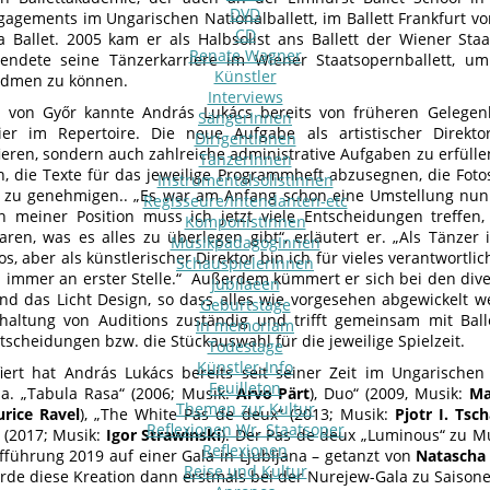
DVD
agements im Ungarischen Nationalballett, im Ballett Frankfurt v
CD
 Ballet. 2005 kam er als Halbsolist ans Ballett der Wiener Sta
Renate Wagner
eendete seine Tänzerkarriere im Wiener Staatsopernballett, u
Künstler
idmen zu können.
Interviews
t von Győr kannte András Lukács bereits von früheren Gelegen
SängerInnen
hier im Repertoire. Die neue Aufgabe als artistischer Direkt
DirigentInnen
ieren, sondern auch zahlreiche administrative Aufgaben zu erfülle
TänzerInnen
en, die Texte für das jeweilige Programmheft abzusegnen, die Fo
InstrumentalsolistInnen
 zu genehmigen.. „Es war am Anfang schon eine Umstellung nun
Regisseure/Intendanten-etc
n meiner Position muss ich jetzt viele Entscheidungen treffen,
KomponistInnen
ren, was es alles zu überlegen gibt“, erläutert er. „Als Tänzer
MusikpädagogInnen
s, aber als künstlerischer Direktor bin ich für vieles verantwortl
SchauspielerInnen
i immer an erster Stelle.“ Außerdem kümmert er sich bei den div
Jubilaeen
d das Licht Design, so dass alles wie vorgesehen abgewickelt we
Geburtstage
haltung von Auditions zuständig und trifft gemeinsam mit Ball
In memoriam
tscheidungen bzw. die Stückauswahl für die jeweilige Spielzeit.
Todestage
Künstler-Info
iert hat András Lukács bereits seit seiner Zeit im Ungarischen 
Feuilleton
.a. „Tabula Rasa“ (2006; Musik:
Arvo Pärt
), Duo“ (2009, Musik:
Ma
Themen zur Kultur
rice Ravel
), „The White Pas de deux“ (2013; Musik:
Pjotr I. Tsc
Reflexionen Wr. Staatsoper
“ (2017; Musik:
Igor Strawinski
). Der Pas de deux „Luminous“ zu M
Reflexionen
fführung 2019 auf einer Gala in Ljubljana – getanzt von
Natascha
Reise und Kultur
rde diese Kreation dann erstmals bei der Nurejew-Gala zu Saison