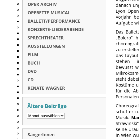
OPER ARCHIV
danach Eng
Lyon Opera
OPERETTE-MUSICAL
Vorjahr b
BALLETT/PERFORMANCE
Aufgabe w
KONZERTE-LIEDERABENDE
Das Ballet
SPRECHTHEATER
„Bolero“ 
choreograf
AUSSTELLUNGEN
zu erstell
FILM
das Layout
stehen – i
BUCH
bewusst wa
DVD
Mikrokosmo
steht dabe
CD
Kostüme un
RENATE WAGNER
für die Ab
Personalen
Ältere Beiträge
Choreograf
schuf er u
Musik:
Mau
Strawinski
seine Urau
SängerInnen
in Wien wu