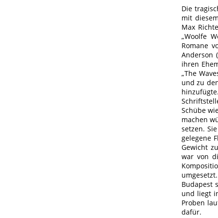
Die tragisc
mit diese
Max Richte
„Woolfe Wo
Romane vo
Anderson (
ihren Ehem
„The Waves
und zu den
hinzufügte
Schriftste
Schübe wie
machen wür
setzen. Si
gelegene F
Gewicht zu
war von di
Kompositio
umgesetzt.
Budapest s
und liegt 
Proben lau
dafür.