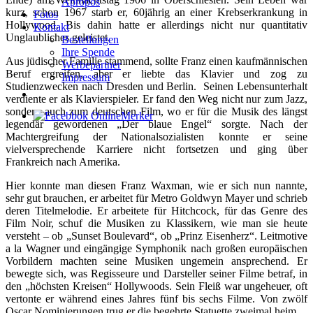
Apropos
kurz, schon 1967 starb er, 60jährig an einer Krebserkrankung in
Fotos
Hollywood. Bis dahin hatte er allerdings nicht nur quantitativ
Kontakt
Unglaubliches geleistet.
Bestellungen
Ihre Spende
Aus jüdischer Familie stammend, sollte Franz einen kaufmännischen
Werbepartner
Beruf ergreifen, aber er liebte das Klavier und zog zu
Impressum
Studienzwecken nach Dresden und Berlin. Seinen Lebensunterhalt
verdiente er als Klavierspieler. Er fand den Weg nicht nur zum Jazz,
sondern auch zum deutschen Film, wo er für die Musik des längst
legendär gewordenen „Der blaue Engel“ sorgte. Nach der
Machtergreifung der Nationalsozialisten konnte er seine
vielversprechende Karriere nicht fortsetzen und ging über
Frankreich nach Amerika.
Hier konnte man diesen Franz Waxman, wie er sich nun nannte,
sehr gut brauchen, er arbeitet für Metro Goldwyn Mayer und schrieb
deren Titelmelodie. Er arbeitete für Hitchcock, für das Genre des
Film Noir, schuf die Musiken zu Klassikern, wie man sie heute
versteht – ob „Sunset Boulevard“, ob „Prinz Eisenherz“. Leitmotive
a la Wagner und eingängige Symphonik nach großen europäischen
Vorbildern machten seine Musiken ungemein ansprechend. Er
bewegte sich, was Regisseure und Darsteller seiner Filme betraf, in
den „höchsten Kreisen“ Hollywoods. Sein Fleiß war ungeheuer, oft
vertonte er während eines Jahres fünf bis sechs Filme. Von zwölf
Oscar Nominierungen trug er die begehrte Statuette zweimal heim.