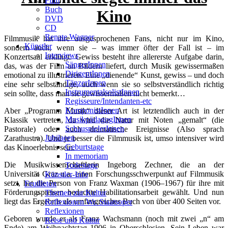
Film
Buch
Kino
DVD
CD
Renate Wagner
Filmmusik hat ihre ausgesprochenen Fans, nicht nur im Kino,
Künstler
sondern auch, wenn sie – was immer öfter der Fall ist – im
Interviews
Konzertsaal erklingt. Gewiss besteht ihre allererste Aufgabe darin,
SängerInnen
das, was der Film an Bildern liefert, durch Musik gewissermaßen
DirigentInnen
emotional zu illustrieren. Eine „dienende“ Kunst, gewiss – und doch
TänzerInnen
eine sehr selbständige, auch wenn sie so selbstverständlich richtig
InstrumentalsolistInnen
sein sollte, dass man sie gewissermaßen nicht bemerkt…
Regisseure/Intendanten-etc
KomponistInnen
Aber „Programm Musik“ dieser Art ist letztendlich auch in der
MusikpädagogInnen
Klassik vertreten, da wird die Natur mit Noten „gemalt“ (die
SchauspielerInnen
Pastorale) oder auch dramatische Ereignisse (Also sprach
Jubilaeen
Zarathustra). Und je besser die Filmmusik ist, umso intensiver wird
Geburtstage
das Kinoerlebnis sein.
In memoriam
Die Musikwissenschaftlerin Ingeborg Zechner, die an der
Todestage
Universität Graz u.a. einen Forschungsschwerpunkt auf Filmmusik
Künstler-Info
setzt, hat die Person von Franz Waxman (1906–1967) für ihre mit
Feuilleton
Förderungspreisen bedachte Habilitationsarbeit gewählt. Und nun
Themen zur Kultur
liegt das Ergebnis als umfangreiches Buch von über 400 Seiten vor.
Reflexionen Wr. Staatsoper
Reflexionen
Geboren wurde er als Franz Wachsmann (noch mit zwei „n“ am
Reise und Kultur
Ende) am Weihnachtstag 1906 in Oberschlesien. Sein Leben war