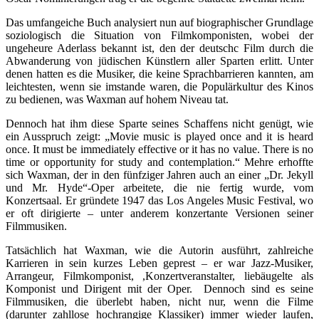
Das umfangeiche Buch analysiert nun auf biographischer Grundlage
soziologisch die Situation von Filmkomponisten, wobei der
ungeheure Aderlass bekannt ist, den der deutschc Film durch die
Abwanderung von jüdischen Künstlern aller Sparten erlitt. Unter
denen hatten es die Musiker, die keine Sprachbarrieren kannten, am
leichtesten, wenn sie imstande waren, die Populärkultur des Kinos
zu bedienen, was Waxman auf hohem Niveau tat.
Dennoch hat ihm diese Sparte seines Schaffens nicht genügt, wie
ein Ausspruch zeigt: „Movie music is played once and it is heard
once. It must be immediately effective or it has no value. There is no
time or opportunity for study and contemplation.“ Mehre erhoffte
sich Waxman, der in den fünfziger Jahren auch an einer „Dr. Jekyll
und Mr. Hyde“-Oper arbeitete, die nie fertig wurde, vom
Konzertsaal. Er gründete 1947 das Los Angeles Music Festival, wo
er oft dirigierte – unter anderem konzertante Versionen seiner
Filmmusiken.
Tatsächlich hat Waxman, wie die Autorin ausführt, zahlreiche
Karrieren in sein kurzes Leben geprest – er war Jazz-Musiker,
Arrangeur, Filmkomponist, ,Konzertveranstalter, liebäugelte als
Komponist und Dirigent mit der Oper. Dennoch sind es seine
Filmmusiken, die überlebt haben, nicht nur, wenn die Filme
(darunter zahllose hochrangige Klassiker) immer wieder laufen,