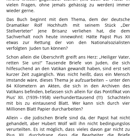
vielen Fragen, ohne jemals gehässig zu werden) immer
wieder gerne.
Das Buch beginnt mit dem Thema, dem der deutsche
Dramatiker Rolf Hochhuth mit seinem Stück „Der
Stellverteter“ jene Brisanz verliehen hat, die dem
Sachverhalt noch heute innewohnt: Hätte Papst Pius XII
etwas zur Rettung der von den Nationalsozialisten
verfolgten Juden tun können?
Schon allein die Überschrift greift ans Herz: „Heiliger Vater,
retten Sie uns!“ Tausende Briefe von Juden, die sich
hilfesuchend an den Vatikan gewandt haben, sind erst seit
kurzer Zeit zugänglich. Was nicht heißt, dass ein Mensch
imstande wäre, dieses Thema je aufzuarbeiten – unter den
84 Kilometern an Akten, die sich in den Archiven des
Vatikans befinden, befassen sich allein für das Pontifikat von
Pius’ XII. (1939–1958) vierhunderttausend (!!!) Schachteln
mit bis zu eintausend Blatt. Wer kann sich durch vier
Millionen Blatt Papier durcharbeiten?
Allein – die jüdischen Briefe sind da, der Papst hat nicht
gehandelt, aber Hubert Wolf will ihn nicht bedingungslos
verurteilten. Es ist möglich, dass vieles davon gar nicht zu
Pius XII. durchdrang, dass die Bearbeiter die Briefe