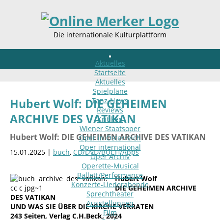
Die internationale Kulturplattform
Aktuelles
Startseite
Aktuelles
Spielpläne
Tanz-News
Hubert Wolf: DIE GEHEIMEN
Reviews
ARCHIVE DES VATIKAN
Kritiken
Wiener Staatsoper
Hubert Wolf: DIE GEHEIMEN ARCHIVE DES VATIKAN
Oper in Österreich
Oper international
15.01.2025 |
buch
,
CD/DVD/BUCH/Apps
Oper Archiv
Operette-Musical
Ballett/Performance
Hubert Wolf
Konzerte-Liederabende
DIE GEHEIMEN ARCHIVE
Sprechtheater
DES VATIKAN
Ausstellungen
UND WAS SIE ÜBER DIE KIRCHE VERRATEN
Film
243 Seiten, Verlag
C.H.Beck, 2024