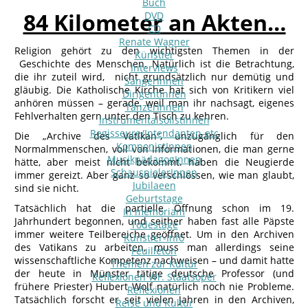
Buch
84 Kilometer an Akten…
DVD
CD
Renate Wagner
Religion gehört zu den wichtigsten Themen in der
Künstler
Geschichte des Menschen. Natürlich ist die Betrachtung,
Interviews
die ihr zuteil wird, nicht grundsätzlich nur demütig und
SängerInnen
gläubig. Die Katholische Kirche hat sich von Kritikern viel
DirigentInnen
anhören müssen – gerade, weil man ihr nachsagt, eigenes
TänzerInnen
Fehlverhalten gern unter den Tisch zu kehren.
InstrumentalsolistInnen
Regisseure/Intendanten-etc
Die „Archive des Vatikan“, unzugänglich für den
KomponistInnen
Normalmmenschen, voll von Informationen, die man gerne
MusikpädagogInnen
hätte, aber meist nicht bekommt. haben die Neugierde
SchauspielerInnen
immer gereizt. Aber ganz so verschlossen, wie man glaubt,
Jubilaeen
sind sie nicht.
Geburtstage
Tatsächlich hat die partielle Öffnung schon im 19.
In memoriam
Jahrhundert begonnen, und seither haben fast alle Päpste
Todestage
immer weitere Teilbereiche geöffnet. Um in den Archiven
Künstler-Info
des Vatikans zu arbeiten, muss man allerdings seine
Feuilleton
wissenschaftliche Kompetenz nachweisen – und damit hatte
Themen zur Kultur
der heute in Münster tätige deutsche Professor (und
Reflexionen Wr. Staatsoper
frühere Priester) Hubert Wolf natürlich noch nie Probleme.
Reflexionen
Tatsächlich forscht er seit vielen Jahren in den Archiven,
Reise und Kultur