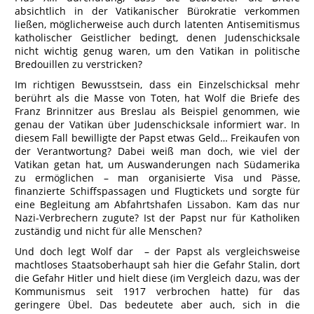
absichtlich in der Vatikanischer Bürokratie verkommen
ließen, möglicherweise auch durch latenten Antisemitismus
katholischer Geistlicher bedingt, denen Judenschicksale
nicht wichtig genug waren, um den Vatikan in politische
Bredouillen zu verstricken?
Im richtigen Bewusstsein, dass ein Einzelschicksal mehr
berührt als die Masse von Toten, hat Wolf die Briefe des
Franz Brinnitzer aus Breslau als Beispiel genommen, wie
genau der Vatikan über Judenschicksale informiert war. In
diesem Fall bewilligte der Papst etwas Geld… Freikaufen von
der Verantwortung? Dabei weiß man doch, wie viel der
Vatikan getan hat, um Auswanderungen nach Südamerika
zu ermöglichen – man organisierte Visa und Pässe,
finanzierte Schiffspassagen und Flugtickets und sorgte für
eine Begleitung am Abfahrtshafen Lissabon. Kam das nur
Nazi-Verbrechern zugute? Ist der Papst nur für Katholiken
zuständig und nicht für alle Menschen?
Und doch legt Wolf dar – der Papst als vergleichsweise
machtloses Staatsoberhaupt sah hier die Gefahr Stalin, dort
die Gefahr Hitler und hielt diese (im Vergleich dazu, was der
Kommunismus seit 1917 verbrochen hatte) für das
geringere Übel. Das bedeutete aber auch, sich in die