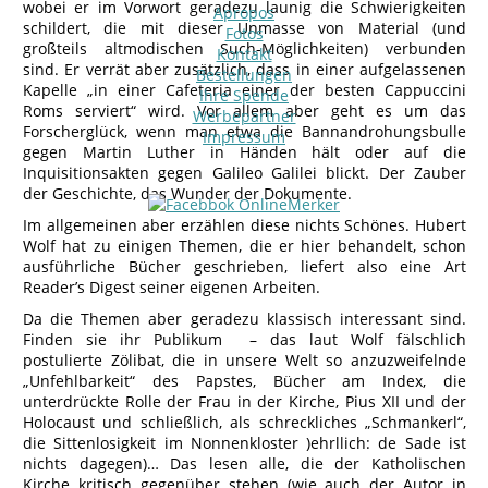
wobei er im Vorwort geradezu launig die Schwierigkeiten
Apropos
schildert, die mit dieser Unmasse von Material (und
Fotos
großteils altmodischen Such-Möglichkeiten) verbunden
Kontakt
sind. Er verrät aber zusätzlich, dass in einer aufgelassenen
Bestellungen
Kapelle „in einer Cafeteria einer der besten Cappuccini
Ihre Spende
Roms serviert“ wird. Vor allem aber geht es um das
Werbepartner
Forscherglück, wenn man etwa die Bannandrohungsbulle
Impressum
gegen Martin Luther in Händen hält oder auf die
Inquisitionsakten gegen Galileo Galilei blickt. Der Zauber
der Geschichte, das Wunder der Dokumente.
Im allgemeinen aber erzählen diese nichts Schönes. Hubert
Wolf hat zu einigen Themen, die er hier behandelt, schon
ausführliche Bücher geschrieben, liefert also eine Art
Reader’s Digest seiner eigenen Arbeiten.
Da die Themen aber geradezu klassisch interessant sind.
Finden sie ihr Publikum – das laut Wolf fälschlich
postulierte Zölibat, die in unsere Welt so anzuzweifelnde
„Unfehlbarkeit“ des Papstes, Bücher am Index, die
unterdrückte Rolle der Frau in der Kirche, Pius XII und der
Holocaust und schließlich, als schreckliches „Schmankerl“,
die Sittenlosigkeit im Nonnenkloster )ehrllich: de Sade ist
nichts dagegen)… Das lesen alle, die der Katholischen
Kirche kritisch gegenüber stehen (wie auch der Autor in