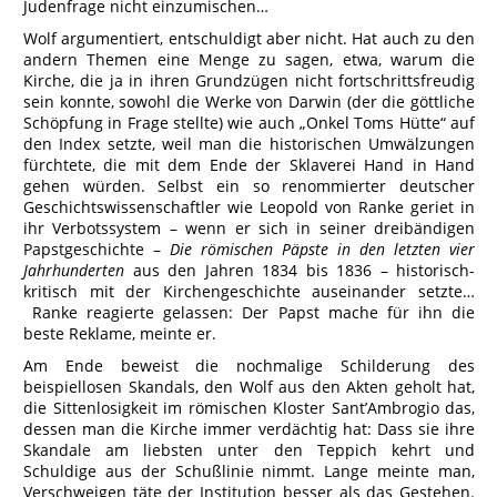
Judenfrage nicht einzumischen…
Wolf argumentiert, entschuldigt aber nicht. Hat auch zu den
andern Themen eine Menge zu sagen, etwa, warum die
Kirche, die ja in ihren Grundzügen nicht fortschrittsfreudig
sein konnte, sowohl die Werke von Darwin (der die göttliche
Schöpfung in Frage stellte) wie auch „Onkel Toms Hütte“ auf
den Index setzte, weil man die historischen Umwälzungen
fürchtete, die mit dem Ende der Sklaverei Hand in Hand
gehen würden. Selbst ein so renommierter deutscher
Geschichtswissenschaftler wie Leopold von Ranke geriet in
ihr Verbotssystem – wenn er sich in seiner dreibändigen
Papstgeschichte –
Die römischen Päpste in den
letzten vier
Jahrhunderten
aus den Jahren 1834 bis 1836 – historisch-
kritisch mit der Kirchengeschichte auseinander setzte…
Ranke reagierte gelassen: Der Papst mache für ihn die
beste Reklame, meinte er.
Am Ende beweist die nochmalige Schilderung des
beispiellosen Skandals, den Wolf aus den Akten geholt hat,
die Sittenlosigkeit im römischen Kloster Sant’Ambrogio das,
dessen man die Kirche immer verdächtig hat: Dass sie ihre
Skandale am liebsten unter den Teppich kehrt und
Schuldige aus der Schußlinie nimmt. Lange meinte man,
Verschweigen täte der Institution besser als das Gestehen.