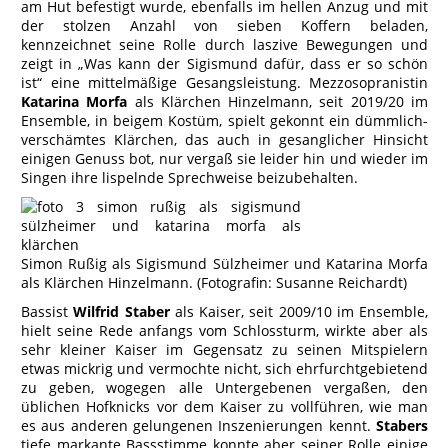
am Hut befestigt wurde, ebenfalls im hellen Anzug und mit
der stolzen Anzahl von sieben Koffern beladen,
kennzeichnet seine Rolle durch laszive Bewegungen und
zeigt in „Was kann der Sigismund dafür, dass er so schön
ist“ eine mittelmäßige Gesangsleistung. Mezzosopranistin
Katarina Morfa
als Klärchen Hinzelmann, seit 2019/20 im
Ensemble, in beigem Kostüm, spielt gekonnt ein dümmlich-
verschämtes Klärchen, das auch in gesanglicher Hinsicht
einigen Genuss bot, nur vergaß sie leider hin und wieder im
Singen ihre lispelnde Sprechweise beizubehalten.
Simon Rußig als Sigismund Sülzheimer und Katarina Morfa
als Klärchen Hinzelmann. (Fotografin: Susanne Reichardt)
Bassist
Wilfrid Staber
als Kaiser, seit 2009/10 im Ensemble,
hielt seine Rede anfangs vom Schlossturm, wirkte aber als
sehr kleiner Kaiser im Gegensatz zu seinen Mitspielern
etwas mickrig und vermochte nicht, sich ehrfurchtgebietend
zu geben, wogegen alle Untergebenen vergaßen, den
üblichen Hofknicks vor dem Kaiser zu vollführen, wie man
es aus anderen gelungenen Inszenierungen kennt.
Stabers
tiefe markante Bassstimme konnte aber seiner Rolle einige