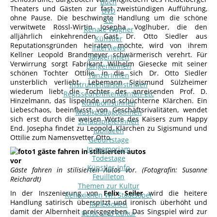
Buch
Theaters und Gästen zur fast zweistündigen Aufführung,
DVD
ohne Pause. Die beschwingte Handlung um die schöne
CD
verwitwete Rössl-Wirtin Josepha Voglhuber, die den
Renate Wagner
alljährlich einkehrenden Gast Dr. Otto Siedler aus
Künstler
Reputationsgründen heiraten möchte, wird von ihrem
Interviews
Kellner Leopold Brandmeyer schwärmerisch verehrt. Für
SängerInnen
Verwirrung sorgt Fabrikant Wilhelm Giesecke mit seiner
DirigentInnen
schönen Tochter Ottilie, in die sich Dr. Otto Siedler
TänzerInnen
unsterblich verliebt. Lebemann Sigismund Sülzheimer
InstrumentalsolistInnen
wiederum liebt die Tochter des anreisenden Prof. D.
Regisseure/Intendanten-etc
Hinzelmann, das lispelnde und schüchterne Klärchen. Ein
KomponistInnen
Liebeschaos, beeinflusst von Geschäftsrivalitäten, wendet
MusikpädagogInnen
sich erst durch die weisen Worte des Kaisers zum Happy
SchauspielerInnen
End. Josepha findet zu Leopold, Klärchen zu Sigismund und
Jubilaeen
Ottilie zum Namensvetter Otto.
Geburtstage
In memoriam
Todestage
Künstler-Info
Gäste fahren in stilisierten Autos vor. (Fotografin: Susanne
Feuilleton
Reichardt)
Themen zur Kultur
In der Inszenierung von
Felix Seiler
wird die heitere
Reflexionen Wr. Staatsoper
Handlung satirisch überspitzt und ironisch überhöht und
Reflexionen
damit der Albernheit preisgegeben. Das Singspiel wird zur
Reise und Kultur