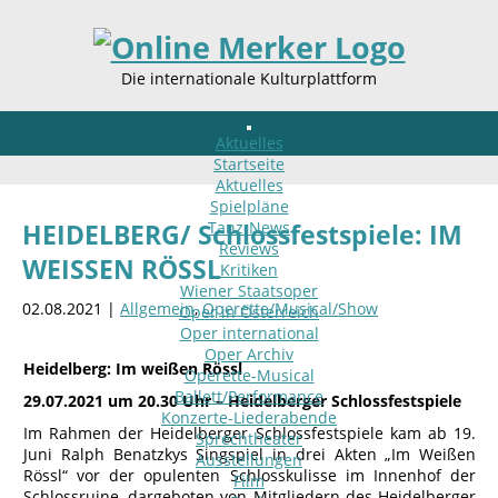
Die internationale Kulturplattform
Aktuelles
Startseite
Aktuelles
Spielpläne
Tanz-News
HEIDELBERG/ Schlossfestspiele: IM
Reviews
WEISSEN RÖSSL
Kritiken
Wiener Staatsoper
02.08.2021 |
Allgemein
,
Operette/Musical/Show
Oper in Österreich
Oper international
Oper Archiv
Heidelberg:
Im weißen Rössl
Operette-Musical
Ballett/Performance
29.07.2021 um 20.30 Uhr – Heidelberger Schlossfestspiele
Konzerte-Liederabende
Im Rahmen der Heidelberger Schlossfestspiele kam ab 19.
Sprechtheater
Juni Ralph Benatzkys Singspiel in drei Akten „Im Weißen
Ausstellungen
Rössl“ vor der opulenten Schlosskulisse im Innenhof der
Film
Schlossruine, dargeboten von Mitgliedern des Heidelberger