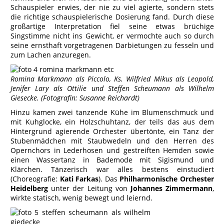
Schauspieler erwies, der nie zu viel agierte, sondern stets
die richtige schauspielerische Dosierung fand. Durch diese
großartige Interpretation fiel seine etwas brüchige
Singstimme nicht ins Gewicht, er vermochte auch so durch
seine ernsthaft vorgetragenen Darbietungen zu fesseln und
zum Lachen anzuregen.
Romina Markmann als Piccolo, Ks. Wilfried Mikus als Leopold,
Jenifer Lary als Ottilie und Steffen Scheumann als Wilhelm
Giesecke. (Fotografin: Susanne Reichardt)
Hinzu kamen zwei tanzende Kühe im Blumenschmuck und
mit Kuhglocke, ein Holzschuhtanz, der teils das aus dem
Hintergrund agierende Orchester übertönte, ein Tanz der
Stubenmädchen mit Staubwedeln und den Herren des
Opernchors in Lederhosen und gestreiften Hemden sowie
einen Wassertanz in Bademode mit Sigismund und
Klärchen. Tänzerisch war alles bestens einstudiert
(Choreografie:
Kati Farkas
). Das
Philharmonische Orchester
Heidelberg
unter der Leitung von
Johannes Zimmermann
,
wirkte statisch, wenig bewegt und leiernd.