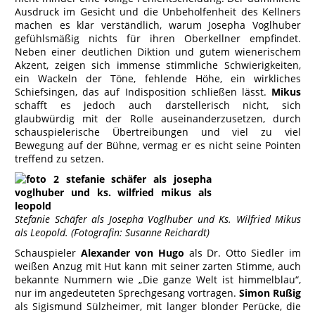
Ausdruck im Gesicht und die Unbeholfenheit des Kellners
machen es klar verständlich, warum Josepha Voglhuber
gefühlsmäßig nichts für ihren Oberkellner empfindet.
Neben einer deutlichen Diktion und gutem wienerischem
Akzent, zeigen sich immense stimmliche Schwierigkeiten,
ein Wackeln der Töne, fehlende Höhe, ein wirkliches
Schiefsingen, das auf Indisposition schließen lässt.
Mikus
schafft es jedoch auch darstellerisch nicht, sich
glaubwürdig mit der Rolle auseinanderzusetzen, durch
schauspielerische Übertreibungen und viel zu viel
Bewegung auf der Bühne, vermag er es nicht seine Pointen
treffend zu setzen.
Stefanie Schäfer als Josepha Voglhuber und Ks. Wilfried Mikus
als Leopold. (Fotografin: Susanne Reichardt)
Schauspieler
Alexander von Hugo
als Dr. Otto Siedler im
weißen Anzug mit Hut kann mit seiner zarten Stimme, auch
bekannte Nummern wie „Die ganze Welt ist himmelblau“,
nur im angedeuteten Sprechgesang vortragen.
Simon Rußig
als Sigismund Sülzheimer, mit langer blonder Perücke, die