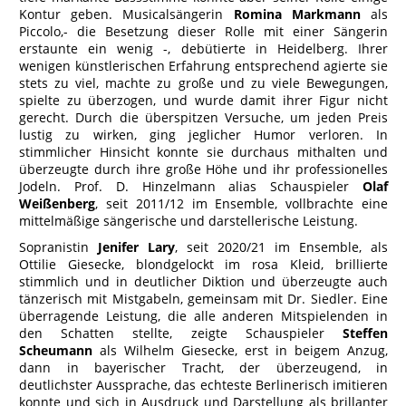
Kontur geben. Musicalsängerin
Romina Markmann
als
Piccolo,- die Besetzung dieser Rolle mit einer Sängerin
erstaunte ein wenig -, debütierte in Heidelberg. Ihrer
wenigen künstlerischen Erfahrung entsprechend agierte sie
stets zu viel, machte zu große und zu viele Bewegungen,
spielte zu überzogen, und wurde damit ihrer Figur nicht
gerecht. Durch die überspitzen Versuche, um jeden Preis
lustig zu wirken, ging jeglicher Humor verloren. In
stimmlicher Hinsicht konnte sie durchaus mithalten und
überzeugte durch ihre große Höhe und ihr professionelles
Jodeln. Prof. D. Hinzelmann alias Schauspieler
Olaf
Weißenberg
, seit 2011/12 im Ensemble, vollbrachte eine
mittelmäßige sängerische und darstellerische Leistung.
Sopranistin
Jenifer Lary
, seit 2020/21 im Ensemble, als
Ottilie Giesecke, blondgelockt im rosa Kleid, brillierte
stimmlich und in deutlicher Diktion und überzeugte auch
tänzerisch mit Mistgabeln, gemeinsam mit Dr. Siedler. Eine
überragende Leistung, die alle anderen Mitspielenden in
den Schatten stellte, zeigte Schauspieler
Steffen
Scheumann
als Wilhelm Giesecke, erst in beigem Anzug,
dann in bayerischer Tracht, der überzeugend, in
deutlichster Aussprache, das echteste Berlinerisch imitieren
konnte und sich in Ausdruck und Darstellung als brillanter