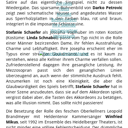
Satire auf das eigentliche Singspiel, nicht zu dessen
Apropos
Wiedergabe. Das sparsame Bühnenbild von
Darko Petrovic
Fotos
zeigt zwei schematische Häuser und angedeutetes Wasser
Kontakt
aus Sperrholzplatten in den Farben blau, rot und braun,
Bestellungen
integriert in die imposante Schlossruine.
Ihre Spende
Werbepartner
Stefanie Schaefer
als Josepha Voglhuber im roten Kostüm
Impressum
(Kostüme:
Linda Schnabel
), passt vom Typ nicht in die Rolle
einer Männer bezirzenden Dame, ihr fehlen Ausstrahlung,
Charme und Lebhaftigkeit. Ihre Josepha erscheint eher im
Typus einer strengen Gouvernante, und es ist kaum zu
verstehen, wieso alle Kellner ihrem Charme verfallen sollen.
Zufriedenstellend dagegen ihre gesangliche Leistung, ihr
Mezzosopran passt sich den gesanglichen Linien
überzeugend an, auch wenn der stimmliche Ausdruck fehlt.
Anzumerken ist noch eine Kleinigkeit, die aber die
Glaubwürdigkeit des Spiels betrifft,
Stefanie Schaefer
hat in
einer Szene anzudeuten, dass sie auf dem Akkordeon spielt,
vergisst dabei aber, die Tasten des Akkordeons zu betätigen,
was alle Illusion nimmt. Das sollte nicht passieren!
Die Besetzung der Rolle des feschen Oberkellners Leopold
Brandmeyer mit Heldentenor Kammersänger
Winfried
Mikus
, seit 1992 im Ensemble des Heidelberger Theaters, ist
nicht minder eine völlige Fehlentscheidung. Der dümmliche