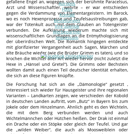
gefallene Engel an, wogegen sich der berühmte Paracelsus,
Apropos
Arzt und Wissenschaftler, wehrte – er war entschieden
Fotos
gegen die Verdammung von Elementargeistern. Im Barock,
Kontakt
wo es noch Hexenprozesse und Teufelsaustreibungen gab,
Bestellungen
war der Totenkult auch mit dem Glauben an Totengeister
Ihre Spende
verbunden. Die Aufklärung wiederum machte sich mit
Werbepartner
wissenschaftlichen Grundlagen an die Entmythologisierung
Impressum
der überirdischen Welt. Die Romantik hingegen entdeckte
mit glorifizierter Vergangenheit auch Sagen, Märchen und
alte Bräuche wieder (wie die Brüder Grimm es taten), und so
krochen die Wichtel aller Art wieder hervor (nicht zuletzt die
Hexe in „Hänsel und Gretel“). Die Grimms oder Bechstein
wollten damit auch einen Teil deutscher Identität erhalten,
die sich an diese Figuren knüpfte.
Die Forschung hat sich an die „Dämonologie“ gesetzt ,
interessiert sich wieder für Hausgeister und ihre regionalen
Varianten – Landkarten zeigen, wie verschieden der Kobold
in deutschen Landen auftritt, vom „Butz“ in Bayern bis zum
Jokele oder dem Hinzelmann. Ähnlich geht es den Wichteln,
die mit dem Berg verbunden werden und auch
Wichtelmännchen oder Hütchen heißen. Der Drak ist einmal
ein Drache oder ein Stöpke oder gleich der Teufel. Und gar
die „wilden Weiber“, die auch als Moosweiblein oder