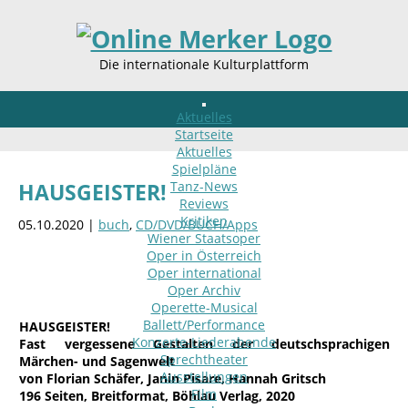
Die internationale Kulturplattform
Aktuelles
Startseite
Aktuelles
Spielpläne
Tanz-News
HAUSGEISTER!
Reviews
Kritiken
05.10.2020 |
buch
,
CD/DVD/BUCH/Apps
Wiener Staatsoper
Oper in Österreich
Oper international
Oper Archiv
Operette-Musical
Ballett/Performance
HAUSGEISTER!
Konzerte-Liederabende
Fast vergessene Gestalten der deutschsprachigen
Sprechtheater
Märchen- und Sagenwelt
Ausstellungen
von Florian Schäfer, Janin Pisare, Hannah Gritsch
Film
196 Seiten, Breitformat, Böhlau Verlag, 2020