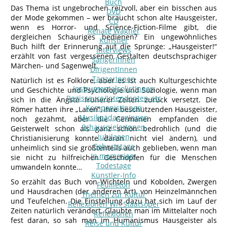
Buch
Das Thema ist ungebrochen reizvoll, aber ein bisschen aus
DVD
der Mode gekommen – wer braucht schon alte Hausgeister,
CD
wenn es Horror- und Science-Fiction-Filme gibt, die
Renate Wagner
dergleichen Schauriges bedienen? Ein ungewöhnliches
Künstler
Buch hilft der Erinnerung auf die Sprünge: „Hausgeister!“
Interviews
erzählt von fast vergessenen Gestalten deutschsprachiger
SängerInnen
Märchen- und Sagenwelt.
DirigentInnen
TänzerInnen
Natürlich ist es Folklore, aber es ist auch Kulturgeschichte
InstrumentalsolistInnen
und Geschichte und Psychologie und Soziologie, wenn man
Regisseure/Intendanten-etc
sich in die Ängste früherer Zeiten zurück versetzt. Die
KomponistInnen
Römer hatten ihre „Laren“, ihre beschützenden Hausgeister,
MusikpädagogInnen
noch gezähmt, aber die Germanen empfanden die
SchauspielerInnen
Geisterwelt schon als ganz schön bedrohlich (und die
Jubilaeen
Christianisierung konnte daran nicht viel ändern), und
Geburtstage
unheimlich sind sie größtenteils auch geblieben, wenn man
In memoriam
sie nicht zu hilfreichen Geschöpfen für die Menschen
Todestage
umwandeln konnte…
Künstler-Info
So erzählt das Buch von Wichteln und Kobolden, Zwergen
Feuilleton
und Hausdrachen (der anderen Art), von Heinzelmännchen
Themen zur Kultur
und Teufelchen. Die Einstellung dazu hat sich im Lauf der
Reflexionen Wr. Staatsoper
Zeiten natürlich verändert. Glaubte man im Mittelalter noch
Reflexionen
fest daran, so sah man im Humanismus Hausgeister als
Reise und Kultur