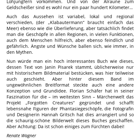
Lohjungfern vorkommen. Und von der Alraune zum
Geldscheißer sind es wohl nur ein paar hundert Kilometer…
Auch das Aussehen ist variabel, lokal und regional
verschieden, (der „Klabautermann“ braucht einfach das
Meer) ebenso wie die Überlieferung, aber tatsächlich findet
man die Geschöpfe in allen Regionen, in vielen Funktionen,
auch dem Menschen hilfreich, aber ebenso feindlich und
gefährlich. Ängste und Wünsche ballen sich, wie immer, in
den Mythen.
Nun würde man ein hoch interessantes Buch wie dieses,
dessen Text von Janin Pisarek stammt, üblicherweise nur
mit historischem Bildmaterial bestücken, was hier teilweise
auch geschieht. Aber hinter diesem Band im
ungewöhnlichen Breitformat steckte auch eine andere
Konzeption und Grundidee. Florian Schäfer hat in seiner
Faszination für die – im weitesten Sinn – Märchenwelt das
Projekt „Forgotten Creatures“ gegründet und schafft
lebensnahe Figuren der Phantasiegeschöpfe, die Fotografin
und Designerin Hannah Gritsch hat dies arrangiert und so
die schaurig-schöne Bilderwelt dieses Buches geschaffen.
Aber Achtung: Da ist schon einiges zum Fürchten dabei!
Renate Wagner