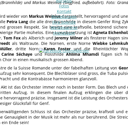
Apropos
(Brünnhilde) und Markus Weinius (Siegfried, aufbebahrt). Foto: Gran
Fotos
Kontakt
wird wieder von
Markus Weinius
dargestellt, hervorragend und une
Bestellungen
olle
Petra Lang
die alle drei Brünnhilde in diesem Genfer Ring Zy
Ihre Spende
und grossen Respekt. Sie besitzt eine kraftvolle, betörend siche
Werbepartner
ierige Partie mühelos. Eine Luxusbesetzung ist
Agneta Eichenhol
Impressum
r,
Tom Fox
als Alberich und
Jeremy Milner
als finsterer Hagen sin
reedt
als Waltraute. Die Nornen, erste Norne
Wiebke Lehmkuh
Müller
, dritte Norne
Karen Foster
und die Rheintöchter Wo
e
Carine Séchaye
und Flosshilde
Ahlima Mhamdi
fügen sich h
n Chor in einen musikalisch grossen Abend.
tre de la Suisse Romande unter der fabelhaften Leitung von
Geor
Aufzug sehr konsequent. Die Blechbläser sind gross, die Tuba pul
Pracht und die Kontrabässe harmonieren glanzvoll.
 Akt ist das Orchester immer noch in bester Form. Das Blech und 
ritten Aufzug. In diesem finalen Aufzug erklingen die über
e hervorragend präzise. Insgesamt ist die Leistung des Orchester
iesiger Glücksfall für Genf.
erwältigenden Schluss ist das Orchester präzise, kraftvoll und 
e Genauigkeit in der Musik ist mehr als nur berührend. Die Strei
 ein Ende sein!