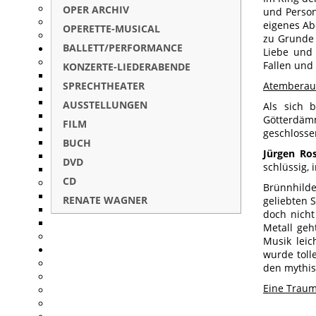
OPER ARCHIV
und Perso
eigenes Ab
OPERETTE-MUSICAL
zu Grunde 
BALLETT/PERFORMANCE
Liebe und 
Fallen und 
KONZERTE-LIEDERABENDE
SPRECHTHEATER
Atemberaub
AUSSTELLUNGEN
Als sich 
Götterdäm
FILM
geschlosse
BUCH
Jürgen Ro
DVD
schlüssig, 
CD
Brünnhilde 
RENATE WAGNER
geliebten 
doch nicht
Metall geh
Musik leic
wurde toll
den mythis
Eine Traum