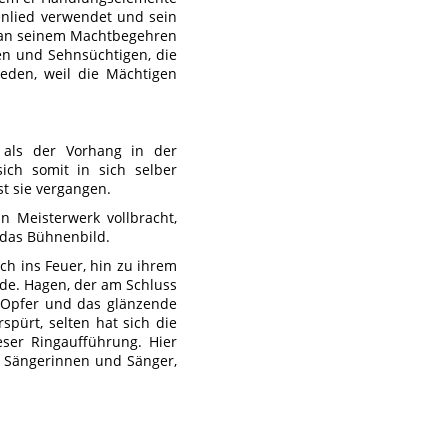
nlied verwendet und sein
r an seinem Machtbegehren
en und Sehnsüchtigen, die
ieden, weil die Mächtigen
als der Vorhang in der
ich somit in sich selber
t sie vergangen.
 Meisterwerk vollbracht,
d das Bühnenbild.
ich ins Feuer, hin zu ihrem
rde. Hagen, der am Schluss
m Opfer und das glänzende
spürt, selten hat sich die
eser Ringaufführung. Hier
n Sängerinnen und Sänger,