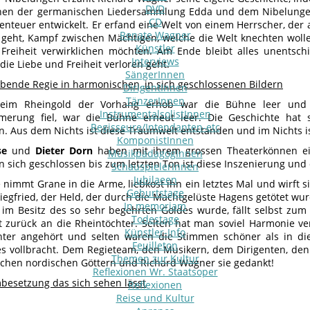
DVD
nen der germanischen Liedersammlung Edda und dem Nibelunge
CD
enteuer entwickelt. Er erfand eine Welt von einem Herrscher, de
Renate Wagner
geht, Kampf zwischen Mächtigen, welche die Welt knechten woll
Künstler
Freiheit verwirklichen möchten. Am Ende bleibt alles unentsch
Interviews
die Liebe und Freiheit verloren geht.
SängerInnen
ende Regie in harmonischen, in sich geschlossenen Bildern
DirigentInnen
TänzerInnen
beim Rheingold der Vorhang erhob war die Bühne leer und 
InstrumentalsolistInnen
merung fiel, war die Bühne erneut leer. Die Geschichte hat s
Regisseure/Intendanten-etc
n. Aus dem Nichts ist diese Traumwelt entstanden und im Nichts is
KomponistInnen
se
und
Dieter
Dorn
haben mit ihrem grossen Theaterkönnen ein
MusikpädagogInnen
in sich geschlossen bis zum letzten Ton ist diese Inszenierung un
SchauspielerInnen
Jubilaeen
nimmt Grane in die Arme, liebkost ihn ein letztes Mal und wirft s
Geburtstage
Siegfried, der Held, der durch die Machtgelüste Hagens getötet wu
In memoriam
 im Besitz des so sehr begehrten Goldes wurde, fällt selbst zu
Todestage
t zurück an die Rheintöchter. Selten hat man soviel Harmonie ver
Künstler-Info
hter angehört und selten waren die Stimmen schöner als in di
Feuilleton
es vollbracht. Dem Regieteam, den Musikern, dem Dirigenten, de
Themen zur Kultur
chen nordischen Göttern und Richard Wagner sie gedankt!
Reflexionen Wr. Staatsoper
besetzung das sich sehen lässt
Reflexionen
Reise und Kultur