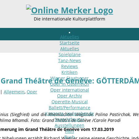
Die internationale Kulturplattform
Aktuelles
Startseite
Aktuelles
Spielpläne
Tanz-News
Reviews
Kritiken
Wiener Staatsoper
 Grand Théâtre de Genève: GÖTTERD
Oper in Österreich
Oper international
 |
Allgemein
,
Oper
Oper Archiv
Operette-Musical
Ballett/Performance
Konzerte-Liederabende
ius (Siegfried) und die Rheintöchter Woglinde Polina Pastirchak, W
Sprechtheater
Ahlima Mhamdi. Foto: Grand Théâtre de Genève /Carole Parodi
Ausstellungen
merung im Grand Théâtre de Genève vom 17.03.2019
Film
Buch
r Nibelungen erzählt Richard Wagner seine eigene Geschichte, i