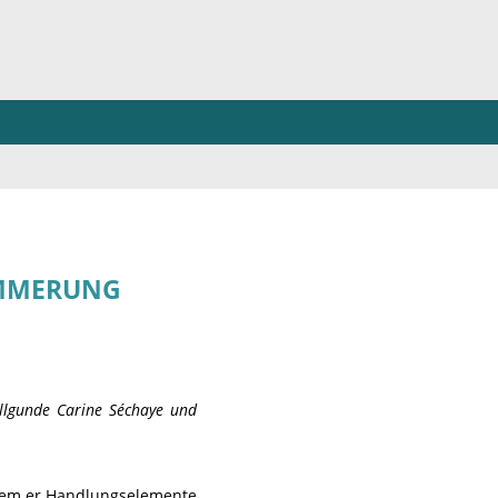
ÄMMERUNG
ellgunde Carine Séchaye und
ndem er Handlungselemente