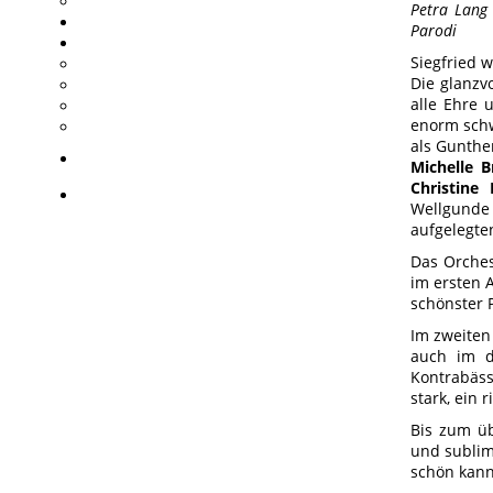
Petra Lang 
Parodi
Siegfried 
Die glanzv
alle Ehre 
enorm schw
als Gunthe
Michelle B
Christine 
Wellgund
aufgelegte
Das Orches
im ersten 
schönster 
Im zweiten
auch im d
Kontrabäss
stark, ein r
Bis zum üb
und sublim
schön kann