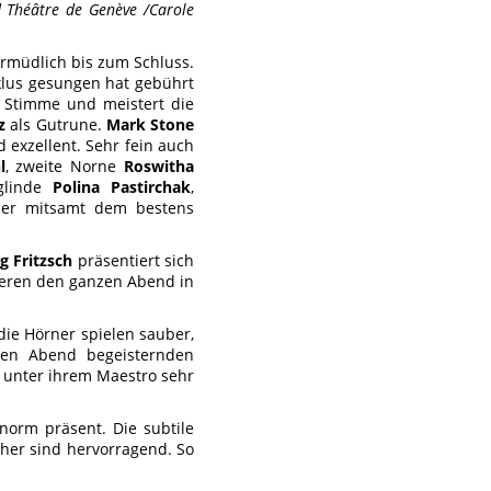
d Théâtre de Genève /Carole
rmüdlich bis zum Schluss.
klus gesungen hat gebührt
re Stimme und meistert die
z
als Gutrune.
Mark Stone
d exzellent. Sehr fein auch
l
, zweite Norne
Roswitha
glinde
Polina Pastirchak
,
ier mitsamt dem bestens
g Fritzsch
präsentiert sich
sieren den ganzen Abend in
die Hörner spielen sauber,
 den Abend begeisternden
s unter ihrem Maestro sehr
enorm präsent. Die subtile
cher sind hervorragend. So